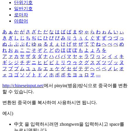
단위기호
일반기호
로마자
아랍어
あ
ぁ
か
が
さ
ざ
た
だ
な
は
ば
ぱ
ま
や
ゃ
ら
わ
ゎ
ん
い
ぃ
き
ぎ
し
じ
ち
ぢ
に
ひ
び
ぴ
み
り
う
ぅ
く
ぐ
す
ず
つ
づ
っ
ぬ
ふ
ぶ
ぷ
む
ゆ
ゅ
る
え
ぇ
け
げ
せ
ぜ
て
で
ね
へ
べ
ぺ
め
れ
お
ぉ
こ
ご
そ
ぞ
と
ど
の
ほ
ぼ
ぽ
も
よ
ょ
ろ
を
ア
ァ
カ
サ
ザ
タ
ダ
ナ
ハ
バ
パ
マ
ヤ
ャ
ラ
ワ
ヮ
ン
イ
ィ
キ
ギ
シ
ジ
チ
ヂ
ニ
ヒ
ビ
ピ
ミ
リ
ウ
ゥ
ク
グ
ス
ズ
ツ
ヅ
ッ
ヌ
フ
ブ
プ
ム
ユ
ュ
ル
エ
ェ
ケ
ゲ
セ
ゼ
テ
デ
ヘ
ベ
ペ
メ
レ
オ
ォ
コ
ゴ
ソ
ゾ
ト
ド
ノ
ホ
ボ
ポ
モ
ヨ
ョ
ロ
ヲ
―
http://chineseinput.net/
에서 pinyin(병음)방식으로 중국어를 변환
할 수 있습니다.
변환된 중국어를 복사하여 사용하시면 됩니다.
예시)
中文 을 입력하시려면
zhongwen
을 입력하시고 space를
누르시면됩니다.