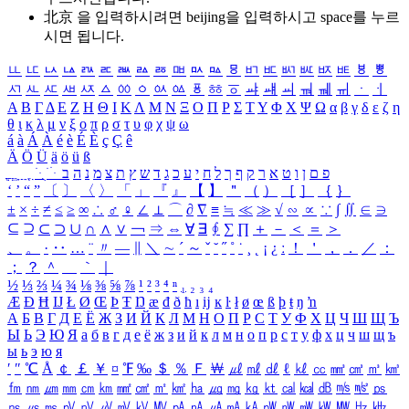
北京 을 입력하시려면
beijing
을 입력하시고 space를 누르
시면 됩니다.
ㅥ
ㅦ
ㅧ
ㅨ
ㅩ
ㅪ
ㅫ
ㅬ
ㅭ
ㅮ
ㅯ
ㅰ
ㅱ
ㅲ
ㅳ
ㅴ
ㅵ
ㅶ
ㅷ
ㅸ
ㅹ
ㅺ
ㅻ
ㅼ
ㅽ
ㅾ
ㅿ
ㆀ
ㆁ
ㆂ
ㆃ
ㆄ
ㆅ
ㆆ
ㆇ
ㆈ
ㆉ
ㆊ
ㆋ
ㆌ
ㆍ
ㆎ
Α
Β
Γ
Δ
Ε
Ζ
Η
Θ
Ι
Κ
Λ
Μ
Ν
Ξ
Ο
Π
Ρ
Σ
Τ
Υ
Φ
Χ
Ψ
Ω
α
β
γ
δ
ε
ζ
η
θ
ι
κ
λ
μ
ν
ξ
ο
π
ρ
σ
τ
υ
φ
χ
ψ
ω
á
à
Á
À
é
è
É
È
ç
Ç
ê
Ä
Ö
Ü
ä
ö
ü
ß
ְ
ֳ
ֲ
ֱ
ָ
ַ
ֵ
ֶ
ִ
ֹ
ּ
ֻ
ׂ
ׁ
ּ
ב
ה
נ
מ
צ
ת
ץ
ש
ד
ג
כ
ע
י
ח
ל
ך
ף
ק
ר
א
ט
ו
ן
ם
פ
‘
’
“
”
〔
〕
〈
〉
「
」
『
』
【
】
＂
（
）
［
］
｛
｝
±
×
÷
≠
≤
≥
∞
∴
♂
♀
∠
⊥
⌒
∂
∇
≡
≒
≪
≫
√
∽
∝
∵
∫
∬
∈
∋
⊆
⊇
⊂
⊃
∪
∩
∧
∨
￢
⇒
⇔
∀
∃
∮
∑
∏
＋
－
＜
＝
＞
、
。
·
‥
…
¨
〃
―
∥
＼
∼
´
～
ˇ
˘
˝
˚
˙
¸
˛
¡
¿
ː
！
＇
，
．
／
：
；
？
＾
＿
｀
｜
½
⅓
⅔
¼
¾
⅛
⅜
⅝
⅞
¹
²
³
⁴
ⁿ
₁
₂
₃
₄
Æ
Ð
Ħ
Ĳ
Ł
Ø
Œ
Þ
Ŧ
Ŋ
æ
đ
ð
ħ
ı
ĳ
ĸ
ŀ
ł
ø
œ
ß
þ
ŧ
ŋ
ŉ
А
Б
В
Г
Д
Е
Ё
Ж
З
И
Й
К
Л
М
Н
О
П
Р
С
Т
У
Ф
Х
Ц
Ч
Ш
Щ
Ъ
Ы
Ь
Э
Ю
Я
а
б
в
г
д
е
ё
ж
з
и
й
к
л
м
н
о
п
р
с
т
у
ф
х
ц
ч
ш
щ
ъ
ы
ь
э
ю
я
′
″
℃
Å
￠
￡
￥
¤
℉
‰
＄
％
Ｆ
￦
㎕
㎖
㎗
ℓ
㎘
㏄
㎣
㎤
㎥
㎦
㎙
㎚
㎛
㎜
㎝
㎞
㎟
㎠
㎡
㎢
㏊
㎍
㎎
㎏
㏏
㎈
㎉
㏈
㎧
㎨
㎰
㎱
㎲
㎳
㎴
㎵
㎶
㎷
㎸
㎹
㎀
㎁
㎂
㎃
㎄
㎺
㎻
㎽
㎾
㎿
㎐
㎑