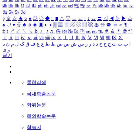
㎒
㎓
㎔
Ω
㏀
㏁
㎊
㎋
㎌
㏖
㏅
㎭
㎮
㎯
㏛
㎩
㎪
㎫
㎬
㏝
㏐
㏓
㏃
㏉
㏜
㏆
§
※
☆
★
○
●
◎
◇
◆
□
■
△
▽
→
←
↑
↓
↔
〓
◁
◀
▷
▶
♤
♠
♡
♥
♧
♣
⊙
◈
▣
◐
◑
▒
▤
▥
▨
▧
▦
▩
♨
☏
☎
☜
☞
¶
†
‡
↕
↗
↙
↖
↘
♭
♩
♪
♬
㉿
㈜
№
㏇
™
㏂
㏘
℡
＃
＆
＊
＠
ª
º
ⅰ
ⅱ
ⅲ
ⅳ
ⅴ
ⅵ
ⅶ
ⅷ
ⅸ
ⅹ
Ⅰ
Ⅱ
Ⅲ
Ⅳ
Ⅴ
Ⅵ
Ⅶ
Ⅷ
Ⅸ
Ⅹ
ا
ب
ت
ث
ج
ح
خ
د
ذ
ر
ز
س
ش
ص
ض
ط
ظ
ع
غ
ف
ق
ک
ل
م
ن
ه
و
ی
닫기
통합검색
국내학술논문
학위논문
해외학술논문
학술지