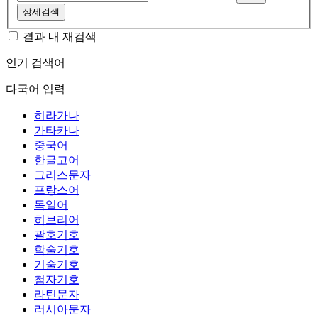
상세검색
결과 내 재검색
인기 검색어
다국어 입력
히라가나
가타카나
중국어
한글고어
그리스문자
프랑스어
독일어
히브리어
괄호기호
학술기호
기술기호
첨자기호
라틴문자
러시아문자