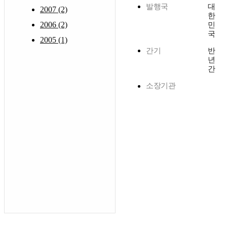
발행국
대
2007 (2)
한
2006 (2)
민
국
2005 (1)
간기
반
년
간
소장기관