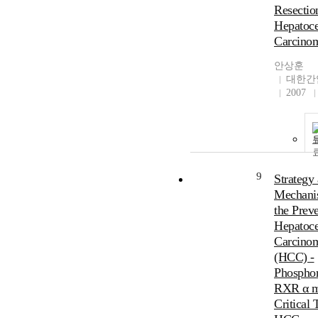
Resectio
Hepatoce
Carcino
안상훈
대한간
2007
9
Strategy
Mechani
the Preve
Hepatoce
Carcino
(HCC) -
Phosphor
RXR α m
Critical 