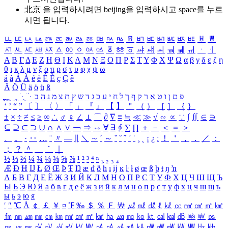
北京 을 입력하시려면
beijing
을 입력하시고 space를 누르
시면 됩니다.
ㅥ
ㅦ
ㅧ
ㅨ
ㅩ
ㅪ
ㅫ
ㅬ
ㅭ
ㅮ
ㅯ
ㅰ
ㅱ
ㅲ
ㅳ
ㅴ
ㅵ
ㅶ
ㅷ
ㅸ
ㅹ
ㅺ
ㅻ
ㅼ
ㅽ
ㅾ
ㅿ
ㆀ
ㆁ
ㆂ
ㆃ
ㆄ
ㆅ
ㆆ
ㆇ
ㆈ
ㆉ
ㆊ
ㆋ
ㆌ
ㆍ
ㆎ
Α
Β
Γ
Δ
Ε
Ζ
Η
Θ
Ι
Κ
Λ
Μ
Ν
Ξ
Ο
Π
Ρ
Σ
Τ
Υ
Φ
Χ
Ψ
Ω
α
β
γ
δ
ε
ζ
η
θ
ι
κ
λ
μ
ν
ξ
ο
π
ρ
σ
τ
υ
φ
χ
ψ
ω
á
à
Á
À
é
è
É
È
ç
Ç
ê
Ä
Ö
Ü
ä
ö
ü
ß
ְ
ֳ
ֲ
ֱ
ָ
ַ
ֵ
ֶ
ִ
ֹ
ּ
ֻ
ׂ
ׁ
ּ
ב
ה
נ
מ
צ
ת
ץ
ש
ד
ג
כ
ע
י
ח
ל
ך
ף
ק
ר
א
ט
ו
ן
ם
פ
‘
’
“
”
〔
〕
〈
〉
「
」
『
』
【
】
＂
（
）
［
］
｛
｝
±
×
÷
≠
≤
≥
∞
∴
♂
♀
∠
⊥
⌒
∂
∇
≡
≒
≪
≫
√
∽
∝
∵
∫
∬
∈
∋
⊆
⊇
⊂
⊃
∪
∩
∧
∨
￢
⇒
⇔
∀
∃
∮
∑
∏
＋
－
＜
＝
＞
、
。
·
‥
…
¨
〃
―
∥
＼
∼
´
～
ˇ
˘
˝
˚
˙
¸
˛
¡
¿
ː
！
＇
，
．
／
：
；
？
＾
＿
｀
｜
½
⅓
⅔
¼
¾
⅛
⅜
⅝
⅞
¹
²
³
⁴
ⁿ
₁
₂
₃
₄
Æ
Ð
Ħ
Ĳ
Ł
Ø
Œ
Þ
Ŧ
Ŋ
æ
đ
ð
ħ
ı
ĳ
ĸ
ŀ
ł
ø
œ
ß
þ
ŧ
ŋ
ŉ
А
Б
В
Г
Д
Е
Ё
Ж
З
И
Й
К
Л
М
Н
О
П
Р
С
Т
У
Ф
Х
Ц
Ч
Ш
Щ
Ъ
Ы
Ь
Э
Ю
Я
а
б
в
г
д
е
ё
ж
з
и
й
к
л
м
н
о
п
р
с
т
у
ф
х
ц
ч
ш
щ
ъ
ы
ь
э
ю
я
′
″
℃
Å
￠
￡
￥
¤
℉
‰
＄
％
Ｆ
￦
㎕
㎖
㎗
ℓ
㎘
㏄
㎣
㎤
㎥
㎦
㎙
㎚
㎛
㎜
㎝
㎞
㎟
㎠
㎡
㎢
㏊
㎍
㎎
㎏
㏏
㎈
㎉
㏈
㎧
㎨
㎰
㎱
㎲
㎳
㎴
㎵
㎶
㎷
㎸
㎹
㎀
㎁
㎂
㎃
㎄
㎺
㎻
㎽
㎾
㎿
㎐
㎑