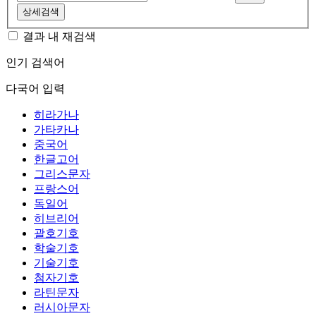
상세검색
결과 내 재검색
인기 검색어
다국어 입력
히라가나
가타카나
중국어
한글고어
그리스문자
프랑스어
독일어
히브리어
괄호기호
학술기호
기술기호
첨자기호
라틴문자
러시아문자