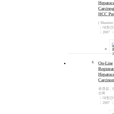
Hepatoce
Carcinog
HCC Pre
( Massimo 
대한간
2007
6
On-Line
Registrat
Hepatoce
Carcino
송경섭 ,
선희
대한간
2007