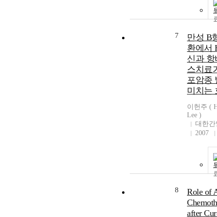
7
만성 B
환에서 
신과 
스치료
포암종
미치는 
이헌주 ( H
Lee )
대한간
2007
8
Role of 
Chemoth
after Cur