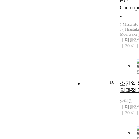
HCC
Chemopr
-
( Masahito
, ( Hisatak
Moriwaki 
대한간
2007
10
소간암
외과적 
송태진
대한간
2007