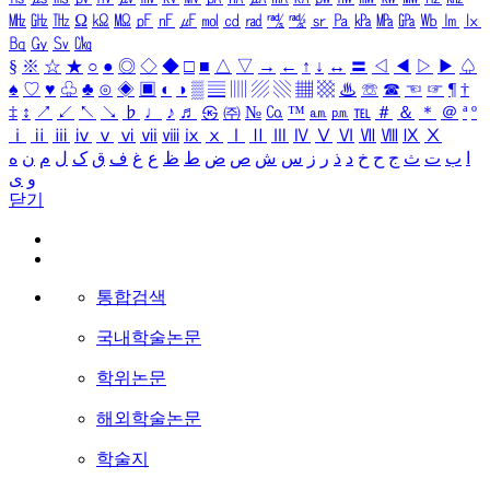
㎒
㎓
㎔
Ω
㏀
㏁
㎊
㎋
㎌
㏖
㏅
㎭
㎮
㎯
㏛
㎩
㎪
㎫
㎬
㏝
㏐
㏓
㏃
㏉
㏜
㏆
§
※
☆
★
○
●
◎
◇
◆
□
■
△
▽
→
←
↑
↓
↔
〓
◁
◀
▷
▶
♤
♠
♡
♥
♧
♣
⊙
◈
▣
◐
◑
▒
▤
▥
▨
▧
▦
▩
♨
☏
☎
☜
☞
¶
†
‡
↕
↗
↙
↖
↘
♭
♩
♪
♬
㉿
㈜
№
㏇
™
㏂
㏘
℡
＃
＆
＊
＠
ª
º
ⅰ
ⅱ
ⅲ
ⅳ
ⅴ
ⅵ
ⅶ
ⅷ
ⅸ
ⅹ
Ⅰ
Ⅱ
Ⅲ
Ⅳ
Ⅴ
Ⅵ
Ⅶ
Ⅷ
Ⅸ
Ⅹ
ا
ب
ت
ث
ج
ح
خ
د
ذ
ر
ز
س
ش
ص
ض
ط
ظ
ع
غ
ف
ق
ک
ل
م
ن
ه
و
ی
닫기
통합검색
국내학술논문
학위논문
해외학술논문
학술지