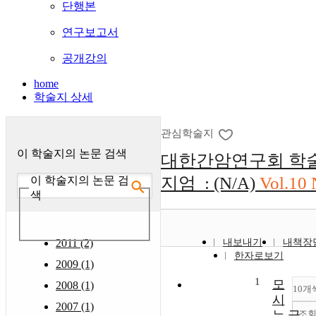
단행본
연구보고서
공개강의
home
학술지 상세
관심학술지
이 학술지의 논문 검색
대한간암연구회 학
지엄 : (N/A)
Vol.10 
이 학술지의 논문 검
색
2011 (2)
내보내기
내책장
한자로보기
2009 (1)
1
모
2008 (1)
10개
시
2007 (1)
조
는 글