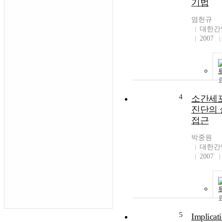
기법
염헌규
대한간
2007
4
소간세
진단의
접근
박중원
대한간
2007
5
Implicati