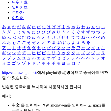
단위기호
일반기호
로마자
아랍어
あ
ぁ
か
が
さ
ざ
た
だ
な
は
ば
ぱ
ま
や
ゃ
ら
わ
ゎ
ん
い
ぃ
き
ぎ
し
じ
ち
ぢ
に
ひ
び
ぴ
み
り
う
ぅ
く
ぐ
す
ず
つ
づ
っ
ぬ
ふ
ぶ
ぷ
む
ゆ
ゅ
る
え
ぇ
け
げ
せ
ぜ
て
で
ね
へ
べ
ぺ
め
れ
お
ぉ
こ
ご
そ
ぞ
と
ど
の
ほ
ぼ
ぽ
も
よ
ょ
ろ
を
ア
ァ
カ
サ
ザ
タ
ダ
ナ
ハ
バ
パ
マ
ヤ
ャ
ラ
ワ
ヮ
ン
イ
ィ
キ
ギ
シ
ジ
チ
ヂ
ニ
ヒ
ビ
ピ
ミ
リ
ウ
ゥ
ク
グ
ス
ズ
ツ
ヅ
ッ
ヌ
フ
ブ
プ
ム
ユ
ュ
ル
エ
ェ
ケ
ゲ
セ
ゼ
テ
デ
ヘ
ベ
ペ
メ
レ
オ
ォ
コ
ゴ
ソ
ゾ
ト
ド
ノ
ホ
ボ
ポ
モ
ヨ
ョ
ロ
ヲ
―
http://chineseinput.net/
에서 pinyin(병음)방식으로 중국어를 변환
할 수 있습니다.
변환된 중국어를 복사하여 사용하시면 됩니다.
예시)
中文 을 입력하시려면
zhongwen
을 입력하시고 space를
누르시면됩니다.