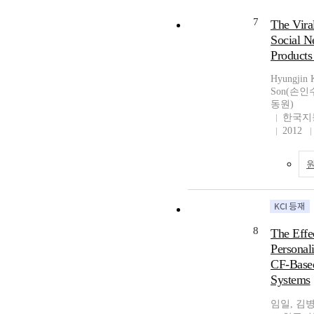
7
The Viral
Social 
Products
Hyungjin
Son(손인수
동원)
한국지
2012
8
The Effec
Personali
CF-Base
Systems
임일, 김