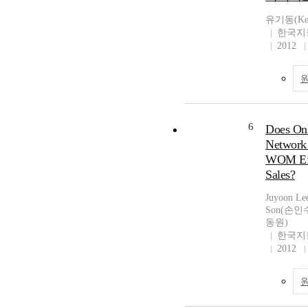
유기동(Kee
한국지
2012
6
Does Onl
Network 
WOM Eff
Sales?
Juyoon L
Son(손인수
동원)
한국지
2012