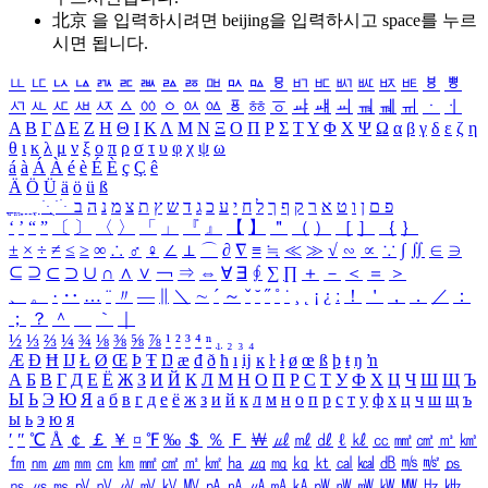
北京 을 입력하시려면
beijing
을 입력하시고 space를 누르
시면 됩니다.
ㅥ
ㅦ
ㅧ
ㅨ
ㅩ
ㅪ
ㅫ
ㅬ
ㅭ
ㅮ
ㅯ
ㅰ
ㅱ
ㅲ
ㅳ
ㅴ
ㅵ
ㅶ
ㅷ
ㅸ
ㅹ
ㅺ
ㅻ
ㅼ
ㅽ
ㅾ
ㅿ
ㆀ
ㆁ
ㆂ
ㆃ
ㆄ
ㆅ
ㆆ
ㆇ
ㆈ
ㆉ
ㆊ
ㆋ
ㆌ
ㆍ
ㆎ
Α
Β
Γ
Δ
Ε
Ζ
Η
Θ
Ι
Κ
Λ
Μ
Ν
Ξ
Ο
Π
Ρ
Σ
Τ
Υ
Φ
Χ
Ψ
Ω
α
β
γ
δ
ε
ζ
η
θ
ι
κ
λ
μ
ν
ξ
ο
π
ρ
σ
τ
υ
φ
χ
ψ
ω
á
à
Á
À
é
è
É
È
ç
Ç
ê
Ä
Ö
Ü
ä
ö
ü
ß
ְ
ֳ
ֲ
ֱ
ָ
ַ
ֵ
ֶ
ִ
ֹ
ּ
ֻ
ׂ
ׁ
ּ
ב
ה
נ
מ
צ
ת
ץ
ש
ד
ג
כ
ע
י
ח
ל
ך
ף
ק
ר
א
ט
ו
ן
ם
פ
‘
’
“
”
〔
〕
〈
〉
「
」
『
』
【
】
＂
（
）
［
］
｛
｝
±
×
÷
≠
≤
≥
∞
∴
♂
♀
∠
⊥
⌒
∂
∇
≡
≒
≪
≫
√
∽
∝
∵
∫
∬
∈
∋
⊆
⊇
⊂
⊃
∪
∩
∧
∨
￢
⇒
⇔
∀
∃
∮
∑
∏
＋
－
＜
＝
＞
、
。
·
‥
…
¨
〃
―
∥
＼
∼
´
～
ˇ
˘
˝
˚
˙
¸
˛
¡
¿
ː
！
＇
，
．
／
：
；
？
＾
＿
｀
｜
½
⅓
⅔
¼
¾
⅛
⅜
⅝
⅞
¹
²
³
⁴
ⁿ
₁
₂
₃
₄
Æ
Ð
Ħ
Ĳ
Ł
Ø
Œ
Þ
Ŧ
Ŋ
æ
đ
ð
ħ
ı
ĳ
ĸ
ŀ
ł
ø
œ
ß
þ
ŧ
ŋ
ŉ
А
Б
В
Г
Д
Е
Ё
Ж
З
И
Й
К
Л
М
Н
О
П
Р
С
Т
У
Ф
Х
Ц
Ч
Ш
Щ
Ъ
Ы
Ь
Э
Ю
Я
а
б
в
г
д
е
ё
ж
з
и
й
к
л
м
н
о
п
р
с
т
у
ф
х
ц
ч
ш
щ
ъ
ы
ь
э
ю
я
′
″
℃
Å
￠
￡
￥
¤
℉
‰
＄
％
Ｆ
￦
㎕
㎖
㎗
ℓ
㎘
㏄
㎣
㎤
㎥
㎦
㎙
㎚
㎛
㎜
㎝
㎞
㎟
㎠
㎡
㎢
㏊
㎍
㎎
㎏
㏏
㎈
㎉
㏈
㎧
㎨
㎰
㎱
㎲
㎳
㎴
㎵
㎶
㎷
㎸
㎹
㎀
㎁
㎂
㎃
㎄
㎺
㎻
㎽
㎾
㎿
㎐
㎑