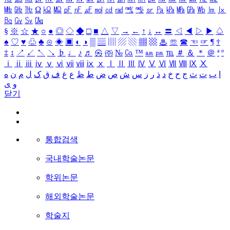
㎒
㎓
㎔
Ω
㏀
㏁
㎊
㎋
㎌
㏖
㏅
㎭
㎮
㎯
㏛
㎩
㎪
㎫
㎬
㏝
㏐
㏓
㏃
㏉
㏜
㏆
§
※
☆
★
○
●
◎
◇
◆
□
■
△
▽
→
←
↑
↓
↔
〓
◁
◀
▷
▶
♤
♠
♡
♥
♧
♣
⊙
◈
▣
◐
◑
▒
▤
▥
▨
▧
▦
▩
♨
☏
☎
☜
☞
¶
†
‡
↕
↗
↙
↖
↘
♭
♩
♪
♬
㉿
㈜
№
㏇
™
㏂
㏘
℡
＃
＆
＊
＠
ª
º
ⅰ
ⅱ
ⅲ
ⅳ
ⅴ
ⅵ
ⅶ
ⅷ
ⅸ
ⅹ
Ⅰ
Ⅱ
Ⅲ
Ⅳ
Ⅴ
Ⅵ
Ⅶ
Ⅷ
Ⅸ
Ⅹ
ا
ب
ت
ث
ج
ح
خ
د
ذ
ر
ز
س
ش
ص
ض
ط
ظ
ع
غ
ف
ق
ک
ل
م
ن
ه
و
ی
닫기
통합검색
국내학술논문
학위논문
해외학술논문
학술지