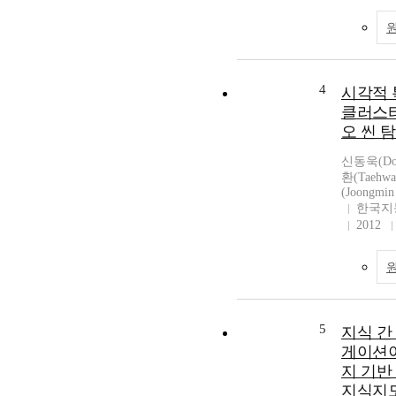
4
시각적 
클러스터
오 씬 
신동욱(Don
환(Taehw
(Joongmin
한국지
2012
5
지식 간
게이션이
지 기반
지식지