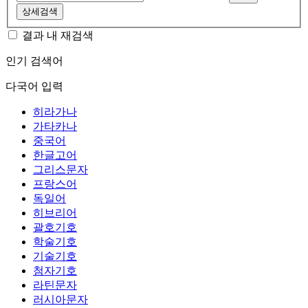
상세검색
결과 내 재검색
인기 검색어
다국어 입력
히라가나
가타카나
중국어
한글고어
그리스문자
프랑스어
독일어
히브리어
괄호기호
학술기호
기술기호
첨자기호
라틴문자
러시아문자