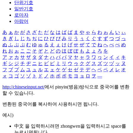
단위기호
일반기호
로마자
아랍어
あ
ぁ
か
が
さ
ざ
た
だ
な
は
ば
ぱ
ま
や
ゃ
ら
わ
ゎ
ん
い
ぃ
き
ぎ
し
じ
ち
ぢ
に
ひ
び
ぴ
み
り
う
ぅ
く
ぐ
す
ず
つ
づ
っ
ぬ
ふ
ぶ
ぷ
む
ゆ
ゅ
る
え
ぇ
け
げ
せ
ぜ
て
で
ね
へ
べ
ぺ
め
れ
お
ぉ
こ
ご
そ
ぞ
と
ど
の
ほ
ぼ
ぽ
も
よ
ょ
ろ
を
ア
ァ
カ
サ
ザ
タ
ダ
ナ
ハ
バ
パ
マ
ヤ
ャ
ラ
ワ
ヮ
ン
イ
ィ
キ
ギ
シ
ジ
チ
ヂ
ニ
ヒ
ビ
ピ
ミ
リ
ウ
ゥ
ク
グ
ス
ズ
ツ
ヅ
ッ
ヌ
フ
ブ
プ
ム
ユ
ュ
ル
エ
ェ
ケ
ゲ
セ
ゼ
テ
デ
ヘ
ベ
ペ
メ
レ
オ
ォ
コ
ゴ
ソ
ゾ
ト
ド
ノ
ホ
ボ
ポ
モ
ヨ
ョ
ロ
ヲ
―
http://chineseinput.net/
에서 pinyin(병음)방식으로 중국어를 변환
할 수 있습니다.
변환된 중국어를 복사하여 사용하시면 됩니다.
예시)
中文 을 입력하시려면
zhongwen
을 입력하시고 space를
누르시면됩니다.