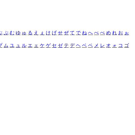
ぶ
ぷ
む
ゆ
ゅ
る
え
ぇ
け
げ
せ
ぜ
て
で
ね
へ
べ
ぺ
め
れ
お
ぉ
プ
ム
ユ
ュ
ル
エ
ェ
ケ
ゲ
セ
ゼ
テ
デ
ヘ
ベ
ペ
メ
レ
オ
ォ
コ
ゴ