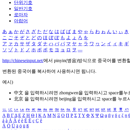
단위기호
일반기호
로마자
아랍어
あ
ぁ
か
が
さ
ざ
た
だ
な
は
ば
ぱ
ま
や
ゃ
ら
わ
ゎ
ん
い
ぃ
き
こ
ご
そ
ぞ
と
ど
の
ほ
ぼ
ぽ
も
よ
ょ
ろ
を
ア
ァ
カ
サ
ザ
タ
ダ
ナ
ハ
バ
パ
マ
ヤ
ャ
ラ
ワ
ヮ
ン
イ
ィ
キ
ギ
ソ
ゾ
ト
ド
ノ
ホ
ボ
ポ
モ
ヨ
ョ
ロ
ヲ
―
http://chineseinput.net/
에서 pinyin(병음)방식으로 중국어를 변환
변환된 중국어를 복사하여 사용하시면 됩니다.
예시)
中文 을 입력하시려면
zhongwen
을 입력하시고 space를
北京 을 입력하시려면
beijing
을 입력하시고 space를 누르
ㅥ
ㅦ
ㅧ
ㅨ
ㅩ
ㅪ
ㅫ
ㅬ
ㅭ
ㅮ
ㅯ
ㅰ
ㅱ
ㅲ
ㅳ
ㅴ
ㅵ
ㅶ
ㅷ
ㅸ
ㅹ
ㅺ
Α
Β
Γ
Δ
Ε
Ζ
Η
Θ
Ι
Κ
Λ
Μ
Ν
Ξ
Ο
Π
Ρ
Σ
Τ
Υ
Φ
Χ
Ψ
Ω
α
β
γ
δ
ε
ζ
η
á
à
Á
À
é
è
É
È
ç
Ç
ê
Ä
Ö
Ü
ä
ö
ü
ß