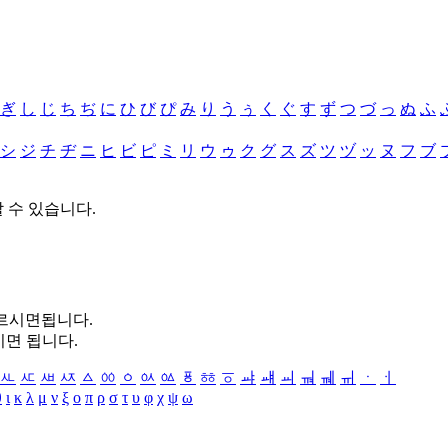
ぎ
し
じ
ち
ぢ
に
ひ
び
ぴ
み
り
う
ぅ
く
ぐ
す
ず
つ
づ
っ
ぬ
ふ
シ
ジ
チ
ヂ
ニ
ヒ
ビ
ピ
ミ
リ
ウ
ゥ
ク
グ
ス
ズ
ツ
ヅ
ッ
ヌ
フ
ブ
할 수 있습니다.
누르시면됩니다.
시면 됩니다.
ㅻ
ㅼ
ㅽ
ㅾ
ㅿ
ㆀ
ㆁ
ㆂ
ㆃ
ㆄ
ㆅ
ㆆ
ㆇ
ㆈ
ㆉ
ㆊ
ㆋ
ㆌ
ㆍ
ㆎ
θ
ι
κ
λ
μ
ν
ξ
ο
π
ρ
σ
τ
υ
φ
χ
ψ
ω