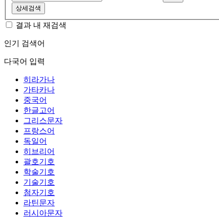
상세검색
결과 내 재검색
인기 검색어
다국어 입력
히라가나
가타카나
중국어
한글고어
그리스문자
프랑스어
독일어
히브리어
괄호기호
학술기호
기술기호
첨자기호
라틴문자
러시아문자