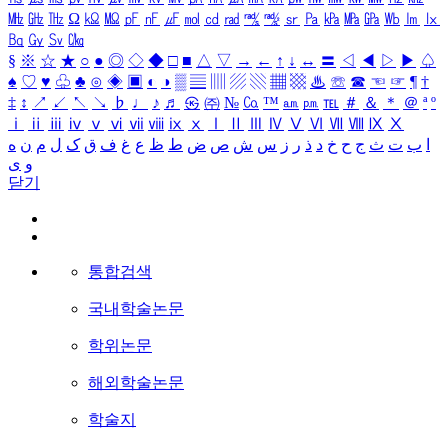
㎒
㎓
㎔
Ω
㏀
㏁
㎊
㎋
㎌
㏖
㏅
㎭
㎮
㎯
㏛
㎩
㎪
㎫
㎬
㏝
㏐
㏓
㏃
㏉
㏜
㏆
§
※
☆
★
○
●
◎
◇
◆
□
■
△
▽
→
←
↑
↓
↔
〓
◁
◀
▷
▶
♤
♠
♡
♥
♧
♣
⊙
◈
▣
◐
◑
▒
▤
▥
▨
▧
▦
▩
♨
☏
☎
☜
☞
¶
†
‡
↕
↗
↙
↖
↘
♭
♩
♪
♬
㉿
㈜
№
㏇
™
㏂
㏘
℡
＃
＆
＊
＠
ª
º
ⅰ
ⅱ
ⅲ
ⅳ
ⅴ
ⅵ
ⅶ
ⅷ
ⅸ
ⅹ
Ⅰ
Ⅱ
Ⅲ
Ⅳ
Ⅴ
Ⅵ
Ⅶ
Ⅷ
Ⅸ
Ⅹ
ا
ب
ت
ث
ج
ح
خ
د
ذ
ر
ز
س
ش
ص
ض
ط
ظ
ع
غ
ف
ق
ک
ل
م
ن
ه
و
ی
닫기
통합검색
국내학술논문
학위논문
해외학술논문
학술지