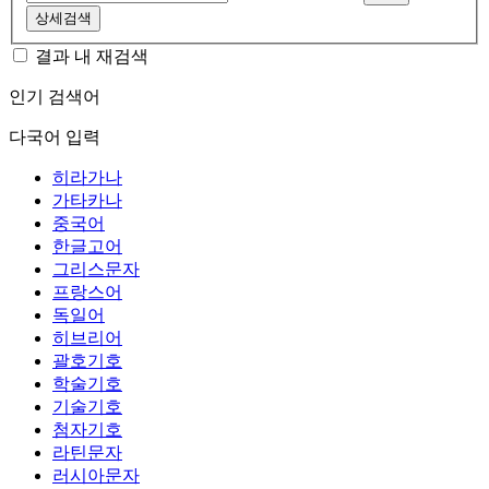
상세검색
결과 내 재검색
인기 검색어
다국어 입력
히라가나
가타카나
중국어
한글고어
그리스문자
프랑스어
독일어
히브리어
괄호기호
학술기호
기술기호
첨자기호
라틴문자
러시아문자