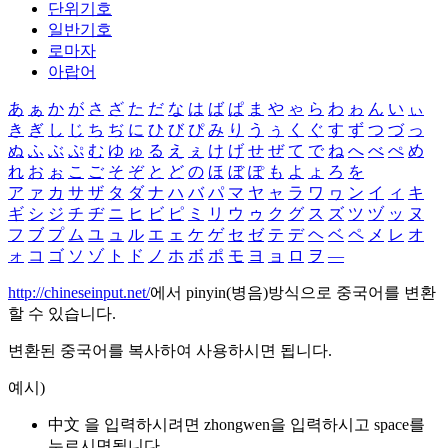
단위기호
일반기호
로마자
아랍어
あ
ぁ
か
が
さ
ざ
た
だ
な
は
ば
ぱ
ま
や
ゃ
ら
わ
ゎ
ん
い
ぃ
き
ぎ
し
じ
ち
ぢ
に
ひ
び
ぴ
み
り
う
ぅ
く
ぐ
す
ず
つ
づ
っ
ぬ
ふ
ぶ
ぷ
む
ゆ
ゅ
る
え
ぇ
け
げ
せ
ぜ
て
で
ね
へ
べ
ぺ
め
れ
お
ぉ
こ
ご
そ
ぞ
と
ど
の
ほ
ぼ
ぽ
も
よ
ょ
ろ
を
ア
ァ
カ
サ
ザ
タ
ダ
ナ
ハ
バ
パ
マ
ヤ
ャ
ラ
ワ
ヮ
ン
イ
ィ
キ
ギ
シ
ジ
チ
ヂ
ニ
ヒ
ビ
ピ
ミ
リ
ウ
ゥ
ク
グ
ス
ズ
ツ
ヅ
ッ
ヌ
フ
ブ
プ
ム
ユ
ュ
ル
エ
ェ
ケ
ゲ
セ
ゼ
テ
デ
ヘ
ベ
ペ
メ
レ
オ
ォ
コ
ゴ
ソ
ゾ
ト
ド
ノ
ホ
ボ
ポ
モ
ヨ
ョ
ロ
ヲ
―
http://chineseinput.net/
에서 pinyin(병음)방식으로 중국어를 변환
할 수 있습니다.
변환된 중국어를 복사하여 사용하시면 됩니다.
예시)
中文 을 입력하시려면
zhongwen
을 입력하시고 space를
누르시면됩니다.