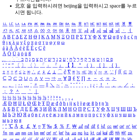
北京 을 입력하시려면
beijing
을 입력하시고 space를 누르
시면 됩니다.
ㅥ
ㅦ
ㅧ
ㅨ
ㅩ
ㅪ
ㅫ
ㅬ
ㅭ
ㅮ
ㅯ
ㅰ
ㅱ
ㅲ
ㅳ
ㅴ
ㅵ
ㅶ
ㅷ
ㅸ
ㅹ
ㅺ
ㅻ
ㅼ
ㅽ
ㅾ
ㅿ
ㆀ
ㆁ
ㆂ
ㆃ
ㆄ
ㆅ
ㆆ
ㆇ
ㆈ
ㆉ
ㆊ
ㆋ
ㆌ
ㆍ
ㆎ
Α
Β
Γ
Δ
Ε
Ζ
Η
Θ
Ι
Κ
Λ
Μ
Ν
Ξ
Ο
Π
Ρ
Σ
Τ
Υ
Φ
Χ
Ψ
Ω
α
β
γ
δ
ε
ζ
η
θ
ι
κ
λ
μ
ν
ξ
ο
π
ρ
σ
τ
υ
φ
χ
ψ
ω
á
à
Á
À
é
è
É
È
ç
Ç
ê
Ä
Ö
Ü
ä
ö
ü
ß
ְ
ֳ
ֲ
ֱ
ָ
ַ
ֵ
ֶ
ִ
ֹ
ּ
ֻ
ׂ
ׁ
ּ
ב
ה
נ
מ
צ
ת
ץ
ש
ד
ג
כ
ע
י
ח
ל
ך
ף
ק
ר
א
ט
ו
ן
ם
פ
‘
’
“
”
〔
〕
〈
〉
「
」
『
』
【
】
＂
（
）
［
］
｛
｝
±
×
÷
≠
≤
≥
∞
∴
♂
♀
∠
⊥
⌒
∂
∇
≡
≒
≪
≫
√
∽
∝
∵
∫
∬
∈
∋
⊆
⊇
⊂
⊃
∪
∩
∧
∨
￢
⇒
⇔
∀
∃
∮
∑
∏
＋
－
＜
＝
＞
、
。
·
‥
…
¨
〃
―
∥
＼
∼
´
～
ˇ
˘
˝
˚
˙
¸
˛
¡
¿
ː
！
＇
，
．
／
：
；
？
＾
＿
｀
｜
½
⅓
⅔
¼
¾
⅛
⅜
⅝
⅞
¹
²
³
⁴
ⁿ
₁
₂
₃
₄
Æ
Ð
Ħ
Ĳ
Ł
Ø
Œ
Þ
Ŧ
Ŋ
æ
đ
ð
ħ
ı
ĳ
ĸ
ŀ
ł
ø
œ
ß
þ
ŧ
ŋ
ŉ
А
Б
В
Г
Д
Е
Ё
Ж
З
И
Й
К
Л
М
Н
О
П
Р
С
Т
У
Ф
Х
Ц
Ч
Ш
Щ
Ъ
Ы
Ь
Э
Ю
Я
а
б
в
г
д
е
ё
ж
з
и
й
к
л
м
н
о
п
р
с
т
у
ф
х
ц
ч
ш
щ
ъ
ы
ь
э
ю
я
′
″
℃
Å
￠
￡
￥
¤
℉
‰
＄
％
Ｆ
￦
㎕
㎖
㎗
ℓ
㎘
㏄
㎣
㎤
㎥
㎦
㎙
㎚
㎛
㎜
㎝
㎞
㎟
㎠
㎡
㎢
㏊
㎍
㎎
㎏
㏏
㎈
㎉
㏈
㎧
㎨
㎰
㎱
㎲
㎳
㎴
㎵
㎶
㎷
㎸
㎹
㎀
㎁
㎂
㎃
㎄
㎺
㎻
㎽
㎾
㎿
㎐
㎑