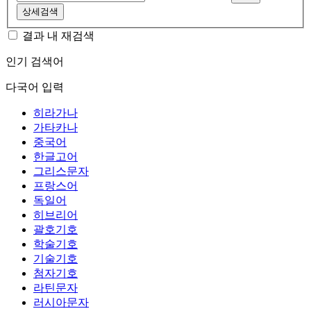
상세검색
결과 내 재검색
인기 검색어
다국어 입력
히라가나
가타카나
중국어
한글고어
그리스문자
프랑스어
독일어
히브리어
괄호기호
학술기호
기술기호
첨자기호
라틴문자
러시아문자