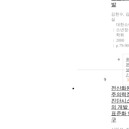
발
김헌수, 
실
대한소
소년정
학회
2000
p.79-90
9
3
전산화
주의력
진단시
의 개발
표준화 
구