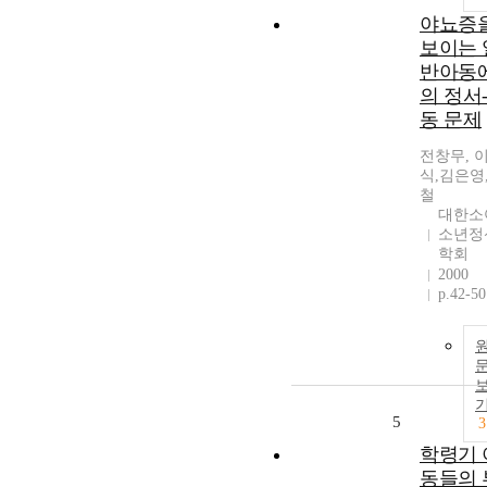
야뇨증
보이는 
반아동
의 정서
동 문제
전창무, 
식,김은영
철
대한소
소년정
학회
2000
p.42-50
5
3
학령기 
동들의 