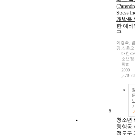
(Parenti
Stress In
개발을 
한 예비
구
이경숙, 
경,신윤오
대한소
소년정
학회
2000
p.70-78
8
3
청소년 
행행동 
정도구 