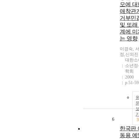
모에 대
애착관
거부민
및 또래
계에 미
는 영향
이경숙, 
정,신의진
대한소
소년정
학회
2000
p.51-59
6
3
한국판 
동용 예