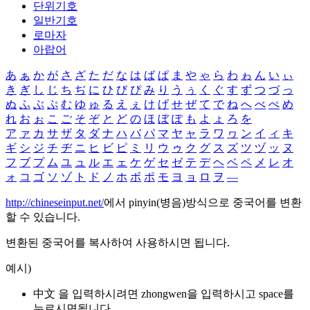
단위기호
일반기호
로마자
아랍어
あ
ぁ
か
が
さ
ざ
た
だ
な
は
ば
ぱ
ま
や
ゃ
ら
わ
ゎ
ん
い
ぃ
き
ぎ
し
じ
ち
ぢ
に
ひ
び
ぴ
み
り
う
ぅ
く
ぐ
す
ず
つ
づ
っ
ぬ
ふ
ぶ
ぷ
む
ゆ
ゅ
る
え
ぇ
け
げ
せ
ぜ
て
で
ね
へ
べ
ぺ
め
れ
お
ぉ
こ
ご
そ
ぞ
と
ど
の
ほ
ぼ
ぽ
も
よ
ょ
ろ
を
ア
ァ
カ
サ
ザ
タ
ダ
ナ
ハ
バ
パ
マ
ヤ
ャ
ラ
ワ
ヮ
ン
イ
ィ
キ
ギ
シ
ジ
チ
ヂ
ニ
ヒ
ビ
ピ
ミ
リ
ウ
ゥ
ク
グ
ス
ズ
ツ
ヅ
ッ
ヌ
フ
ブ
プ
ム
ユ
ュ
ル
エ
ェ
ケ
ゲ
セ
ゼ
テ
デ
ヘ
ベ
ペ
メ
レ
オ
ォ
コ
ゴ
ソ
ゾ
ト
ド
ノ
ホ
ボ
ポ
モ
ヨ
ョ
ロ
ヲ
―
http://chineseinput.net/
에서 pinyin(병음)방식으로 중국어를 변환
할 수 있습니다.
변환된 중국어를 복사하여 사용하시면 됩니다.
예시)
中文 을 입력하시려면
zhongwen
을 입력하시고 space를
누르시면됩니다.