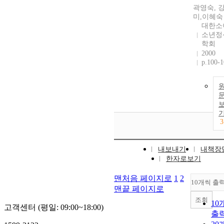
곽영숙, 
미,이혜숙
대한소
소년정
학회
2000
p.100-
3
내보내기
내책장
한자로보기
맨처음 페이지로
1
2
10개씩 출
맨끝 페이지로
조회
10
고객센터 (평일: 09:00~18:00)
출