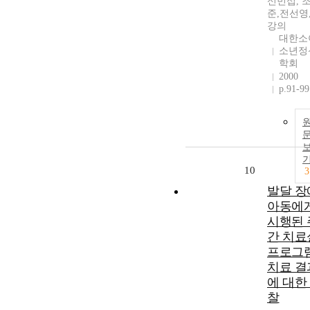
신민섭, 
준,전선영
강의
대한소
소년정
학회
2000
p.91-99
10
3
발달 장
아동에
시행된 
간 치료
프로그
치료 결
에 대한
찰