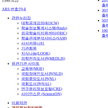
20
1599-3122
출
ARS 번호안내
30
출
관련누리집
50
대학공개강의(KOCW)
출
학술정보통계시스템(Rinfo)
10
외국학술지지원센터(FRIC)
출
학술관계분석서비스(SAM)
사서커뮤니티
기관회원
지식나눔(LOOK)
의학전자도서관(MEDLIS)
유관기관 사이트
교육부(MOE)
국립장애인도서관(NLD)
국립중앙도서관(NL)
국회도서관(NAL)
연구윤리정보포털(CRE)
사이언스온 (ScienceON)
이용약관
개인정보처리방침