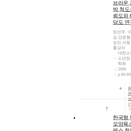
브라운 
박 척도
뢰도와 
당도 연
정선주, 
섭,강윤형
성진,서동
홍강의
대한소
소년정
학회
2000
p.60-69
7
3
한국형 
모양육
레스 척