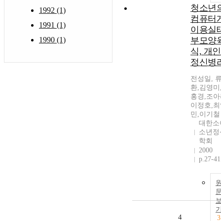
청소년
1992 (1)
컴퓨터
1991 (1)
이용실태
1990 (1)
부모양
식, 개
정신병
전성일, 
환,김영미
홍경,조아
이정호,최
민,이기철
대한소
소년정
학회
2000
p.27-41
4
3