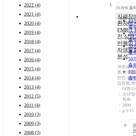
1
2022 (4)
10개씩 출
2021 (4)
자폐장
조회
10
환자에
2020 (4)
출
FMR-1
2019 (4)
20
전 삼염
출
2018 (4)
반복의 
30
자생물
2017 (4)
출
분석
50
2016 (4)
출
곽호순, 
2015 (4)
10
호,전효진
2014 (4)
은진,김희
출
김정범,
2013 (4)
대한소
소년정
2012 (5)
학회
2011 (4)
2000
p.3-15
2010 (3)
2009 (3)
2008 (3)