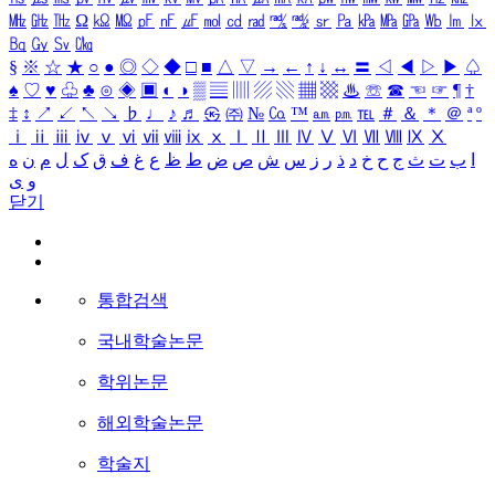
㎒
㎓
㎔
Ω
㏀
㏁
㎊
㎋
㎌
㏖
㏅
㎭
㎮
㎯
㏛
㎩
㎪
㎫
㎬
㏝
㏐
㏓
㏃
㏉
㏜
㏆
§
※
☆
★
○
●
◎
◇
◆
□
■
△
▽
→
←
↑
↓
↔
〓
◁
◀
▷
▶
♤
♠
♡
♥
♧
♣
⊙
◈
▣
◐
◑
▒
▤
▥
▨
▧
▦
▩
♨
☏
☎
☜
☞
¶
†
‡
↕
↗
↙
↖
↘
♭
♩
♪
♬
㉿
㈜
№
㏇
™
㏂
㏘
℡
＃
＆
＊
＠
ª
º
ⅰ
ⅱ
ⅲ
ⅳ
ⅴ
ⅵ
ⅶ
ⅷ
ⅸ
ⅹ
Ⅰ
Ⅱ
Ⅲ
Ⅳ
Ⅴ
Ⅵ
Ⅶ
Ⅷ
Ⅸ
Ⅹ
ا
ب
ت
ث
ج
ح
خ
د
ذ
ر
ز
س
ش
ص
ض
ط
ظ
ع
غ
ف
ق
ک
ل
م
ن
ه
و
ی
닫기
통합검색
국내학술논문
학위논문
해외학술논문
학술지