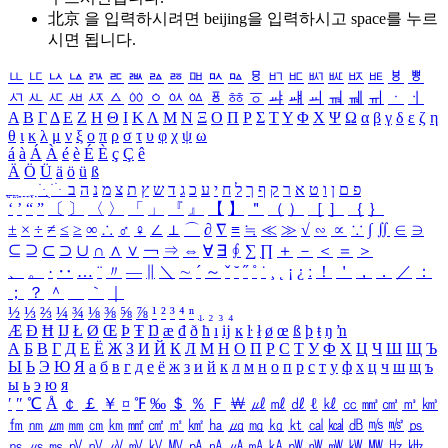
北京 을 입력하시려면
beijing
을 입력하시고 space를 누르
시면 됩니다.
ㅥ
ㅦ
ㅧ
ㅨ
ㅩ
ㅪ
ㅫ
ㅬ
ㅭ
ㅮ
ㅯ
ㅰ
ㅱ
ㅲ
ㅳ
ㅴ
ㅵ
ㅶ
ㅷ
ㅸ
ㅹ
ㅺ
ㅻ
ㅼ
ㅽ
ㅾ
ㅿ
ㆀ
ㆁ
ㆂ
ㆃ
ㆄ
ㆅ
ㆆ
ㆇ
ㆈ
ㆉ
ㆊ
ㆋ
ㆌ
ㆍ
ㆎ
Α
Β
Γ
Δ
Ε
Ζ
Η
Θ
Ι
Κ
Λ
Μ
Ν
Ξ
Ο
Π
Ρ
Σ
Τ
Υ
Φ
Χ
Ψ
Ω
α
β
γ
δ
ε
ζ
η
θ
ι
κ
λ
μ
ν
ξ
ο
π
ρ
σ
τ
υ
φ
χ
ψ
ω
á
à
Á
À
é
è
É
È
ç
Ç
ê
Ä
Ö
Ü
ä
ö
ü
ß
ְ
ֳ
ֲ
ֱ
ָ
ַ
ֵ
ֶ
ִ
ֹ
ּ
ֻ
ׂ
ׁ
ּ
ב
ה
נ
מ
צ
ת
ץ
ש
ד
ג
כ
ע
י
ח
ל
ך
ף
ק
ר
א
ט
ו
ן
ם
פ
‘
’
“
”
〔
〕
〈
〉
「
」
『
』
【
】
＂
（
）
［
］
｛
｝
±
×
÷
≠
≤
≥
∞
∴
♂
♀
∠
⊥
⌒
∂
∇
≡
≒
≪
≫
√
∽
∝
∵
∫
∬
∈
∋
⊆
⊇
⊂
⊃
∪
∩
∧
∨
￢
⇒
⇔
∀
∃
∮
∑
∏
＋
－
＜
＝
＞
、
。
·
‥
…
¨
〃
―
∥
＼
∼
´
～
ˇ
˘
˝
˚
˙
¸
˛
¡
¿
ː
！
＇
，
．
／
：
；
？
＾
＿
｀
｜
½
⅓
⅔
¼
¾
⅛
⅜
⅝
⅞
¹
²
³
⁴
ⁿ
₁
₂
₃
₄
Æ
Ð
Ħ
Ĳ
Ł
Ø
Œ
Þ
Ŧ
Ŋ
æ
đ
ð
ħ
ı
ĳ
ĸ
ŀ
ł
ø
œ
ß
þ
ŧ
ŋ
ŉ
А
Б
В
Г
Д
Е
Ё
Ж
З
И
Й
К
Л
М
Н
О
П
Р
С
Т
У
Ф
Х
Ц
Ч
Ш
Щ
Ъ
Ы
Ь
Э
Ю
Я
а
б
в
г
д
е
ё
ж
з
и
й
к
л
м
н
о
п
р
с
т
у
ф
х
ц
ч
ш
щ
ъ
ы
ь
э
ю
я
′
″
℃
Å
￠
￡
￥
¤
℉
‰
＄
％
Ｆ
￦
㎕
㎖
㎗
ℓ
㎘
㏄
㎣
㎤
㎥
㎦
㎙
㎚
㎛
㎜
㎝
㎞
㎟
㎠
㎡
㎢
㏊
㎍
㎎
㎏
㏏
㎈
㎉
㏈
㎧
㎨
㎰
㎱
㎲
㎳
㎴
㎵
㎶
㎷
㎸
㎹
㎀
㎁
㎂
㎃
㎄
㎺
㎻
㎽
㎾
㎿
㎐
㎑