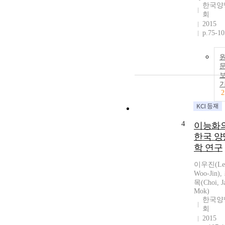
한국양
회
2015
p.75-10
2
4
이능화
한국 양
학 연구
이우진(Le
Woo-Jin)
목(Choi, J
Mok)
한국양
회
2015