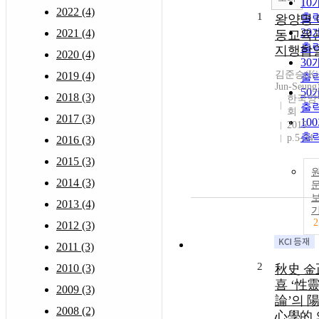
10
2022 (4)
1
출
왕양명 
20
2021 (4)
동교육
출
지행합
2020 (4)
30
김준승(Ki
2019 (4)
출
Jun-Seung
50
2018 (3)
한국양
출
회
2017 (3)
10
2015
출
p.5-34
2016 (3)
2015 (3)
2014 (3)
2013 (4)
2
2012 (3)
2011 (3)
2
2010 (3)
秋史 金
喜 ‘性
2009 (3)
論’의 
2008 (2)
心學的 