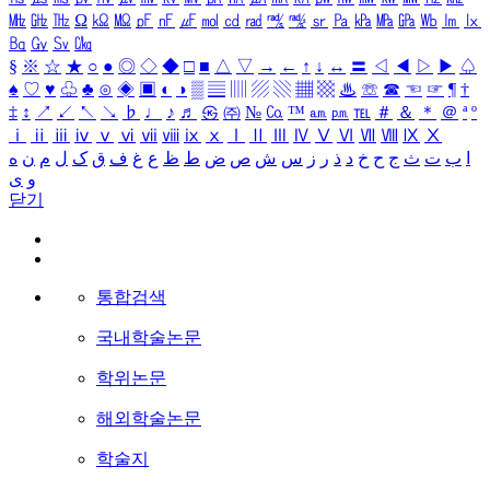
㎒
㎓
㎔
Ω
㏀
㏁
㎊
㎋
㎌
㏖
㏅
㎭
㎮
㎯
㏛
㎩
㎪
㎫
㎬
㏝
㏐
㏓
㏃
㏉
㏜
㏆
§
※
☆
★
○
●
◎
◇
◆
□
■
△
▽
→
←
↑
↓
↔
〓
◁
◀
▷
▶
♤
♠
♡
♥
♧
♣
⊙
◈
▣
◐
◑
▒
▤
▥
▨
▧
▦
▩
♨
☏
☎
☜
☞
¶
†
‡
↕
↗
↙
↖
↘
♭
♩
♪
♬
㉿
㈜
№
㏇
™
㏂
㏘
℡
＃
＆
＊
＠
ª
º
ⅰ
ⅱ
ⅲ
ⅳ
ⅴ
ⅵ
ⅶ
ⅷ
ⅸ
ⅹ
Ⅰ
Ⅱ
Ⅲ
Ⅳ
Ⅴ
Ⅵ
Ⅶ
Ⅷ
Ⅸ
Ⅹ
ا
ب
ت
ث
ج
ح
خ
د
ذ
ر
ز
س
ش
ص
ض
ط
ظ
ع
غ
ف
ق
ک
ل
م
ن
ه
و
ی
닫기
통합검색
국내학술논문
학위논문
해외학술논문
학술지