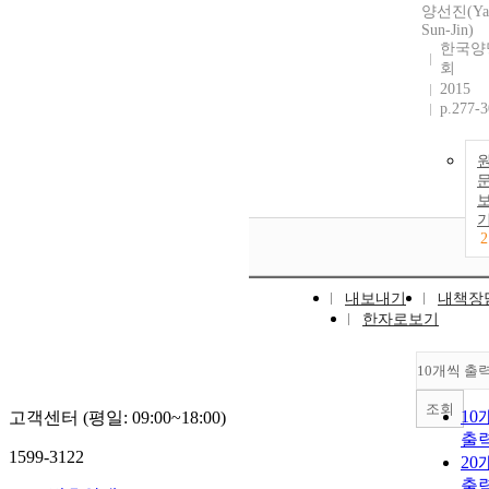
양선진(Ya
Sun-Jin)
한국양
회
2015
p.277-
2
내보내기
내책장
한자로보기
10개씩 출
조회
10
고객센터 (평일: 09:00~18:00)
출
1599-3122
20
출