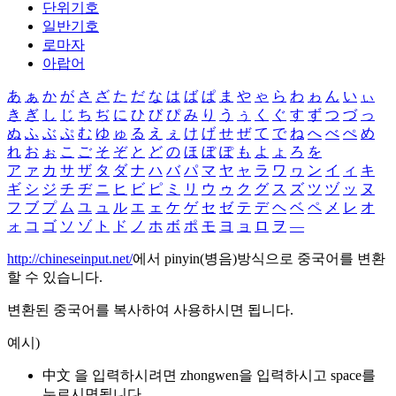
단위기호
일반기호
로마자
아랍어
あ
ぁ
か
が
さ
ざ
た
だ
な
は
ば
ぱ
ま
や
ゃ
ら
わ
ゎ
ん
い
ぃ
き
ぎ
し
じ
ち
ぢ
に
ひ
び
ぴ
み
り
う
ぅ
く
ぐ
す
ず
つ
づ
っ
ぬ
ふ
ぶ
ぷ
む
ゆ
ゅ
る
え
ぇ
け
げ
せ
ぜ
て
で
ね
へ
べ
ぺ
め
れ
お
ぉ
こ
ご
そ
ぞ
と
ど
の
ほ
ぼ
ぽ
も
よ
ょ
ろ
を
ア
ァ
カ
サ
ザ
タ
ダ
ナ
ハ
バ
パ
マ
ヤ
ャ
ラ
ワ
ヮ
ン
イ
ィ
キ
ギ
シ
ジ
チ
ヂ
ニ
ヒ
ビ
ピ
ミ
リ
ウ
ゥ
ク
グ
ス
ズ
ツ
ヅ
ッ
ヌ
フ
ブ
プ
ム
ユ
ュ
ル
エ
ェ
ケ
ゲ
セ
ゼ
テ
デ
ヘ
ベ
ペ
メ
レ
オ
ォ
コ
ゴ
ソ
ゾ
ト
ド
ノ
ホ
ボ
ポ
モ
ヨ
ョ
ロ
ヲ
―
http://chineseinput.net/
에서 pinyin(병음)방식으로 중국어를 변환
할 수 있습니다.
변환된 중국어를 복사하여 사용하시면 됩니다.
예시)
中文 을 입력하시려면
zhongwen
을 입력하시고 space를
누르시면됩니다.