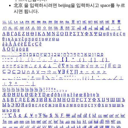
北京 을 입력하시려면
beijing
을 입력하시고 space를 누르
시면 됩니다.
ㅥ
ㅦ
ㅧ
ㅨ
ㅩ
ㅪ
ㅫ
ㅬ
ㅭ
ㅮ
ㅯ
ㅰ
ㅱ
ㅲ
ㅳ
ㅴ
ㅵ
ㅶ
ㅷ
ㅸ
ㅹ
ㅺ
ㅻ
ㅼ
ㅽ
ㅾ
ㅿ
ㆀ
ㆁ
ㆂ
ㆃ
ㆄ
ㆅ
ㆆ
ㆇ
ㆈ
ㆉ
ㆊ
ㆋ
ㆌ
ㆍ
ㆎ
Α
Β
Γ
Δ
Ε
Ζ
Η
Θ
Ι
Κ
Λ
Μ
Ν
Ξ
Ο
Π
Ρ
Σ
Τ
Υ
Φ
Χ
Ψ
Ω
α
β
γ
δ
ε
ζ
η
θ
ι
κ
λ
μ
ν
ξ
ο
π
ρ
σ
τ
υ
φ
χ
ψ
ω
á
à
Á
À
é
è
É
È
ç
Ç
ê
Ä
Ö
Ü
ä
ö
ü
ß
ְ
ֳ
ֲ
ֱ
ָ
ַ
ֵ
ֶ
ִ
ֹ
ּ
ֻ
ׂ
ׁ
ּ
ב
ה
נ
מ
צ
ת
ץ
ש
ד
ג
כ
ע
י
ח
ל
ך
ף
ק
ר
א
ט
ו
ן
ם
פ
‘
’
“
”
〔
〕
〈
〉
「
」
『
』
【
】
＂
（
）
［
］
｛
｝
±
×
÷
≠
≤
≥
∞
∴
♂
♀
∠
⊥
⌒
∂
∇
≡
≒
≪
≫
√
∽
∝
∵
∫
∬
∈
∋
⊆
⊇
⊂
⊃
∪
∩
∧
∨
￢
⇒
⇔
∀
∃
∮
∑
∏
＋
－
＜
＝
＞
、
。
·
‥
…
¨
〃
―
∥
＼
∼
´
～
ˇ
˘
˝
˚
˙
¸
˛
¡
¿
ː
！
＇
，
．
／
：
；
？
＾
＿
｀
｜
½
⅓
⅔
¼
¾
⅛
⅜
⅝
⅞
¹
²
³
⁴
ⁿ
₁
₂
₃
₄
Æ
Ð
Ħ
Ĳ
Ł
Ø
Œ
Þ
Ŧ
Ŋ
æ
đ
ð
ħ
ı
ĳ
ĸ
ŀ
ł
ø
œ
ß
þ
ŧ
ŋ
ŉ
А
Б
В
Г
Д
Е
Ё
Ж
З
И
Й
К
Л
М
Н
О
П
Р
С
Т
У
Ф
Х
Ц
Ч
Ш
Щ
Ъ
Ы
Ь
Э
Ю
Я
а
б
в
г
д
е
ё
ж
з
и
й
к
л
м
н
о
п
р
с
т
у
ф
х
ц
ч
ш
щ
ъ
ы
ь
э
ю
я
′
″
℃
Å
￠
￡
￥
¤
℉
‰
＄
％
Ｆ
￦
㎕
㎖
㎗
ℓ
㎘
㏄
㎣
㎤
㎥
㎦
㎙
㎚
㎛
㎜
㎝
㎞
㎟
㎠
㎡
㎢
㏊
㎍
㎎
㎏
㏏
㎈
㎉
㏈
㎧
㎨
㎰
㎱
㎲
㎳
㎴
㎵
㎶
㎷
㎸
㎹
㎀
㎁
㎂
㎃
㎄
㎺
㎻
㎽
㎾
㎿
㎐
㎑