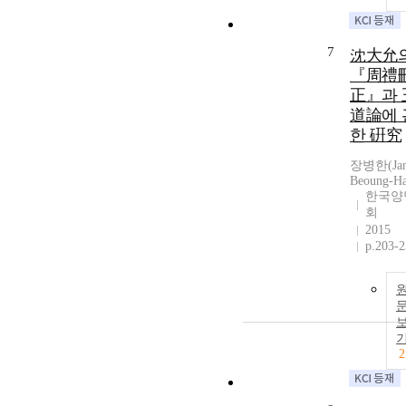
7
沈大允
『周禮
正』과 
道論에 
한 硏究
장병한(Jan
Beoung-H
한국양
회
2015
p.203-
2