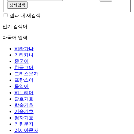
상세검색
결과 내 재검색
인기 검색어
다국어 입력
히라가나
가타카나
중국어
한글고어
그리스문자
프랑스어
독일어
히브리어
괄호기호
학술기호
기술기호
첨자기호
라틴문자
러시아문자