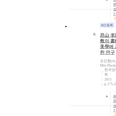
2
6
息山 李
敷의 書
美學에 
한 연구
조민환(Jo
Min-Hwan
한국양
회
2015
p.175-
2