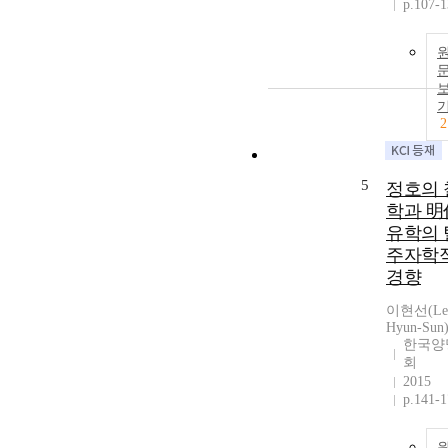
p.107-
2
5
정호의 
학과 明
유학의 
주자학
경향
이현선(Le
Hyun-Sun
한국양
회
2015
p.141-