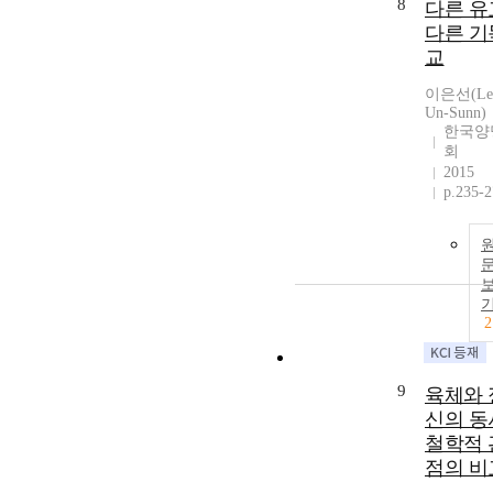
8
다른 유
다른 기
교
이은선(Le
Un-Sunn)
한국양
회
2015
p.235-
2
9
육체와 
신의 동
철학적 
점의 비