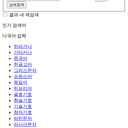
상세검색
결과 내 재검색
인기 검색어
다국어 입력
히라가나
가타카나
중국어
한글고어
그리스문자
프랑스어
독일어
히브리어
괄호기호
학술기호
기술기호
첨자기호
라틴문자
러시아문자