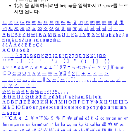
北京 을 입력하시려면
beijing
을 입력하시고 space를 누르
시면 됩니다.
ㅥ
ㅦ
ㅧ
ㅨ
ㅩ
ㅪ
ㅫ
ㅬ
ㅭ
ㅮ
ㅯ
ㅰ
ㅱ
ㅲ
ㅳ
ㅴ
ㅵ
ㅶ
ㅷ
ㅸ
ㅹ
ㅺ
ㅻ
ㅼ
ㅽ
ㅾ
ㅿ
ㆀ
ㆁ
ㆂ
ㆃ
ㆄ
ㆅ
ㆆ
ㆇ
ㆈ
ㆉ
ㆊ
ㆋ
ㆌ
ㆍ
ㆎ
Α
Β
Γ
Δ
Ε
Ζ
Η
Θ
Ι
Κ
Λ
Μ
Ν
Ξ
Ο
Π
Ρ
Σ
Τ
Υ
Φ
Χ
Ψ
Ω
α
β
γ
δ
ε
ζ
η
θ
ι
κ
λ
μ
ν
ξ
ο
π
ρ
σ
τ
υ
φ
χ
ψ
ω
á
à
Á
À
é
è
É
È
ç
Ç
ê
Ä
Ö
Ü
ä
ö
ü
ß
ְ
ֳ
ֲ
ֱ
ָ
ַ
ֵ
ֶ
ִ
ֹ
ּ
ֻ
ׂ
ׁ
ּ
ב
ה
נ
מ
צ
ת
ץ
ש
ד
ג
כ
ע
י
ח
ל
ך
ף
ק
ר
א
ט
ו
ן
ם
פ
‘
’
“
”
〔
〕
〈
〉
「
」
『
』
【
】
＂
（
）
［
］
｛
｝
±
×
÷
≠
≤
≥
∞
∴
♂
♀
∠
⊥
⌒
∂
∇
≡
≒
≪
≫
√
∽
∝
∵
∫
∬
∈
∋
⊆
⊇
⊂
⊃
∪
∩
∧
∨
￢
⇒
⇔
∀
∃
∮
∑
∏
＋
－
＜
＝
＞
、
。
·
‥
…
¨
〃
―
∥
＼
∼
´
～
ˇ
˘
˝
˚
˙
¸
˛
¡
¿
ː
！
＇
，
．
／
：
；
？
＾
＿
｀
｜
½
⅓
⅔
¼
¾
⅛
⅜
⅝
⅞
¹
²
³
⁴
ⁿ
₁
₂
₃
₄
Æ
Ð
Ħ
Ĳ
Ł
Ø
Œ
Þ
Ŧ
Ŋ
æ
đ
ð
ħ
ı
ĳ
ĸ
ŀ
ł
ø
œ
ß
þ
ŧ
ŋ
ŉ
А
Б
В
Г
Д
Е
Ё
Ж
З
И
Й
К
Л
М
Н
О
П
Р
С
Т
У
Ф
Х
Ц
Ч
Ш
Щ
Ъ
Ы
Ь
Э
Ю
Я
а
б
в
г
д
е
ё
ж
з
и
й
к
л
м
н
о
п
р
с
т
у
ф
х
ц
ч
ш
щ
ъ
ы
ь
э
ю
я
′
″
℃
Å
￠
￡
￥
¤
℉
‰
＄
％
Ｆ
￦
㎕
㎖
㎗
ℓ
㎘
㏄
㎣
㎤
㎥
㎦
㎙
㎚
㎛
㎜
㎝
㎞
㎟
㎠
㎡
㎢
㏊
㎍
㎎
㎏
㏏
㎈
㎉
㏈
㎧
㎨
㎰
㎱
㎲
㎳
㎴
㎵
㎶
㎷
㎸
㎹
㎀
㎁
㎂
㎃
㎄
㎺
㎻
㎽
㎾
㎿
㎐
㎑