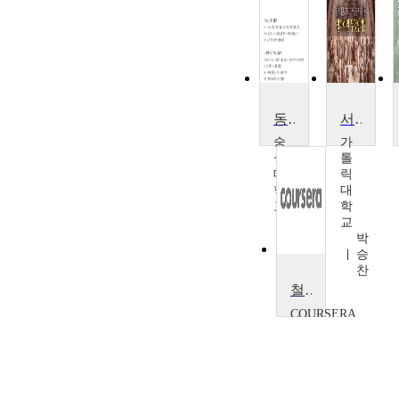
동양철학스케치
서양철학의 전통
숭
가
실
톨
대
릭
학
대
교
학
선
교
병
박
삼
승
찬
철학 개론
COURSERA
Dr. Dave
Ward, Dr.
Alasdair
Richmond,
Dr. Allan