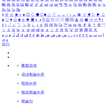
㎒
㎓
㎔
Ω
㏀
㏁
㎊
㎋
㎌
㏖
㏅
㎭
㎮
㎯
㏛
㎩
㎪
㎫
㎬
㏝
㏐
㏓
㏃
㏉
㏜
㏆
§
※
☆
★
○
●
◎
◇
◆
□
■
△
▽
→
←
↑
↓
↔
〓
◁
◀
▷
▶
♤
♠
♡
♥
♧
♣
⊙
◈
▣
◐
◑
▒
▤
▥
▨
▧
▦
▩
♨
☏
☎
☜
☞
¶
†
‡
↕
↗
↙
↖
↘
♭
♩
♪
♬
㉿
㈜
№
㏇
™
㏂
㏘
℡
＃
＆
＊
＠
ª
º
ⅰ
ⅱ
ⅲ
ⅳ
ⅴ
ⅵ
ⅶ
ⅷ
ⅸ
ⅹ
Ⅰ
Ⅱ
Ⅲ
Ⅳ
Ⅴ
Ⅵ
Ⅶ
Ⅷ
Ⅸ
Ⅹ
ا
ب
ت
ث
ج
ح
خ
د
ذ
ر
ز
س
ش
ص
ض
ط
ظ
ع
غ
ف
ق
ک
ل
م
ن
ه
و
ی
닫기
통합검색
국내학술논문
학위논문
해외학술논문
학술지