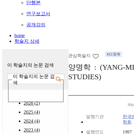
단행본
연구보고서
공개강의
home
학술지 상세
관심학술지
이 학술지의 논문 검색
양명학 : (YANG-M
STUDIES)
이 학술지의 논문 검
색
2026 (2)
htt
2025 (4)
발행기관
한국
2024 (4)
학회
2023 (4)
발행연도
1997