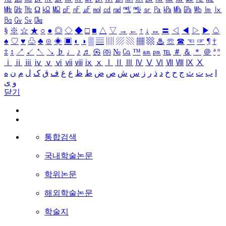
㎒
㎓
㎔
Ω
㏀
㏁
㎊
㎋
㎌
㏖
㏅
㎭
㎮
㎯
㏛
㎩
㎪
㎫
㎬
㏝
㏐
㏓
㏃
㏉
㏜
㏆
§
※
☆
★
○
●
◎
◇
◆
□
■
△
▽
→
←
↑
↓
↔
〓
◁
◀
▷
▶
♤
♠
♡
♥
♧
♣
⊙
◈
▣
◐
◑
▒
▤
▥
▨
▧
▦
▩
♨
☏
☎
☜
☞
¶
†
‡
↕
↗
↙
↖
↘
♭
♩
♪
♬
㉿
㈜
№
㏇
™
㏂
㏘
℡
＃
＆
＊
＠
ª
º
ⅰ
ⅱ
ⅲ
ⅳ
ⅴ
ⅵ
ⅶ
ⅷ
ⅸ
ⅹ
Ⅰ
Ⅱ
Ⅲ
Ⅳ
Ⅴ
Ⅵ
Ⅶ
Ⅷ
Ⅸ
Ⅹ
ا
ب
ت
ث
ج
ح
خ
د
ذ
ر
ز
س
ش
ص
ض
ط
ظ
ع
غ
ف
ق
ک
ل
م
ن
ه
و
ی
닫기
통합검색
국내학술논문
학위논문
해외학술논문
학술지