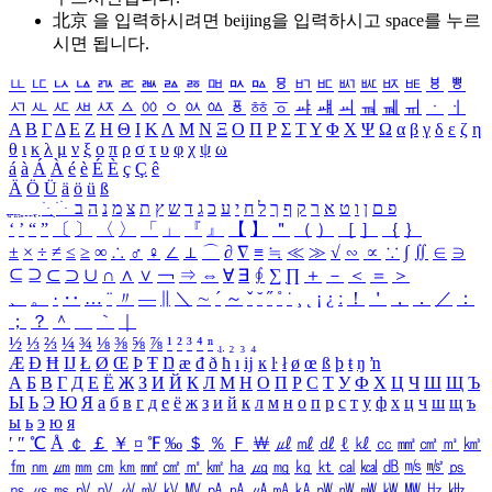
北京 을 입력하시려면
beijing
을 입력하시고 space를 누르
시면 됩니다.
ㅥ
ㅦ
ㅧ
ㅨ
ㅩ
ㅪ
ㅫ
ㅬ
ㅭ
ㅮ
ㅯ
ㅰ
ㅱ
ㅲ
ㅳ
ㅴ
ㅵ
ㅶ
ㅷ
ㅸ
ㅹ
ㅺ
ㅻ
ㅼ
ㅽ
ㅾ
ㅿ
ㆀ
ㆁ
ㆂ
ㆃ
ㆄ
ㆅ
ㆆ
ㆇ
ㆈ
ㆉ
ㆊ
ㆋ
ㆌ
ㆍ
ㆎ
Α
Β
Γ
Δ
Ε
Ζ
Η
Θ
Ι
Κ
Λ
Μ
Ν
Ξ
Ο
Π
Ρ
Σ
Τ
Υ
Φ
Χ
Ψ
Ω
α
β
γ
δ
ε
ζ
η
θ
ι
κ
λ
μ
ν
ξ
ο
π
ρ
σ
τ
υ
φ
χ
ψ
ω
á
à
Á
À
é
è
É
È
ç
Ç
ê
Ä
Ö
Ü
ä
ö
ü
ß
ְ
ֳ
ֲ
ֱ
ָ
ַ
ֵ
ֶ
ִ
ֹ
ּ
ֻ
ׂ
ׁ
ּ
ב
ה
נ
מ
צ
ת
ץ
ש
ד
ג
כ
ע
י
ח
ל
ך
ף
ק
ר
א
ט
ו
ן
ם
פ
‘
’
“
”
〔
〕
〈
〉
「
」
『
』
【
】
＂
（
）
［
］
｛
｝
±
×
÷
≠
≤
≥
∞
∴
♂
♀
∠
⊥
⌒
∂
∇
≡
≒
≪
≫
√
∽
∝
∵
∫
∬
∈
∋
⊆
⊇
⊂
⊃
∪
∩
∧
∨
￢
⇒
⇔
∀
∃
∮
∑
∏
＋
－
＜
＝
＞
、
。
·
‥
…
¨
〃
―
∥
＼
∼
´
～
ˇ
˘
˝
˚
˙
¸
˛
¡
¿
ː
！
＇
，
．
／
：
；
？
＾
＿
｀
｜
½
⅓
⅔
¼
¾
⅛
⅜
⅝
⅞
¹
²
³
⁴
ⁿ
₁
₂
₃
₄
Æ
Ð
Ħ
Ĳ
Ł
Ø
Œ
Þ
Ŧ
Ŋ
æ
đ
ð
ħ
ı
ĳ
ĸ
ŀ
ł
ø
œ
ß
þ
ŧ
ŋ
ŉ
А
Б
В
Г
Д
Е
Ё
Ж
З
И
Й
К
Л
М
Н
О
П
Р
С
Т
У
Ф
Х
Ц
Ч
Ш
Щ
Ъ
Ы
Ь
Э
Ю
Я
а
б
в
г
д
е
ё
ж
з
и
й
к
л
м
н
о
п
р
с
т
у
ф
х
ц
ч
ш
щ
ъ
ы
ь
э
ю
я
′
″
℃
Å
￠
￡
￥
¤
℉
‰
＄
％
Ｆ
￦
㎕
㎖
㎗
ℓ
㎘
㏄
㎣
㎤
㎥
㎦
㎙
㎚
㎛
㎜
㎝
㎞
㎟
㎠
㎡
㎢
㏊
㎍
㎎
㎏
㏏
㎈
㎉
㏈
㎧
㎨
㎰
㎱
㎲
㎳
㎴
㎵
㎶
㎷
㎸
㎹
㎀
㎁
㎂
㎃
㎄
㎺
㎻
㎽
㎾
㎿
㎐
㎑