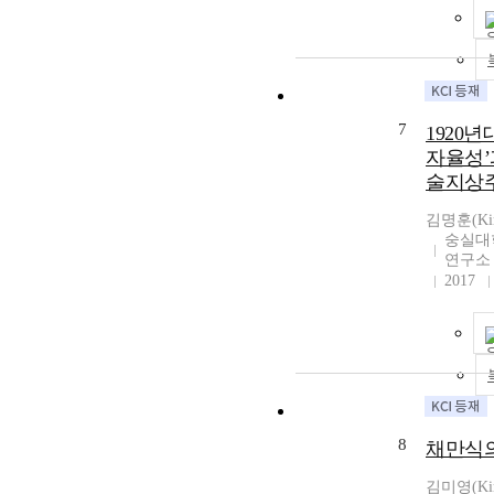
7
1920년
자율성’
술지상
김명훈(Kim
숭실대
연구소
2017
8
채만식의
김미영(Kim