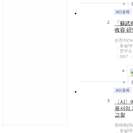
2
「蘇武
收容 硏
손찬식(Son,
숭실대
연구소
2017
3
〈시〉에
용서의 
고찰
한래희(Han,
숭실대