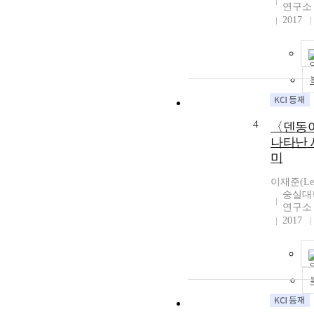
연구소
2017
4
〈덴동
나타난 
미
이재준(Lee,
숭실대
연구소
2017