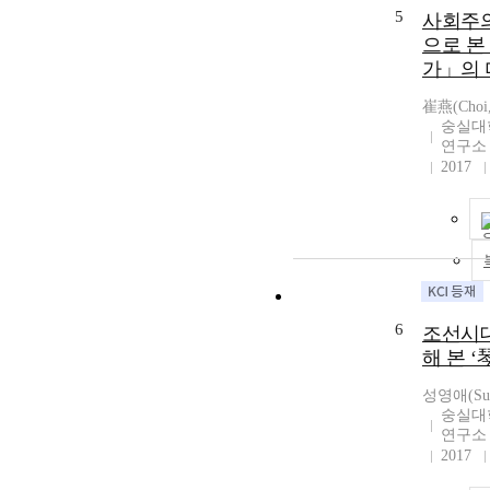
5
사회주의
으로 본
가」의 
崔燕(Choi,
숭실대
연구소
2017
6
조선시대
해 본 ‘
성영애(Sung
숭실대
연구소
2017