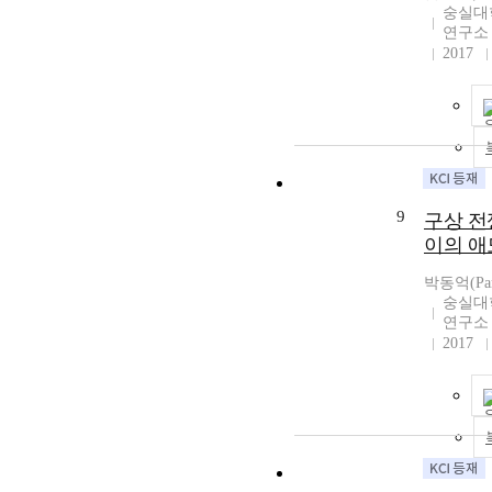
숭실대
연구소
2017
9
구상 전
이의 애
박동억(Park
숭실대
연구소
2017