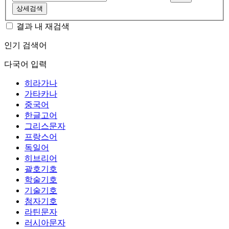
상세검색
결과 내 재검색
인기 검색어
다국어 입력
히라가나
가타카나
중국어
한글고어
그리스문자
프랑스어
독일어
히브리어
괄호기호
학술기호
기술기호
첨자기호
라틴문자
러시아문자