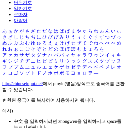
단위기호
일반기호
로마자
아랍어
あ
ぁ
か
が
さ
ざ
た
だ
な
は
ば
ぱ
ま
や
ゃ
ら
わ
ゎ
ん
い
ぃ
き
ぎ
し
じ
ち
ぢ
に
ひ
び
ぴ
み
り
う
ぅ
く
ぐ
す
ず
つ
づ
っ
ぬ
ふ
ぶ
ぷ
む
ゆ
ゅ
る
え
ぇ
け
げ
せ
ぜ
て
で
ね
へ
べ
ぺ
め
れ
お
ぉ
こ
ご
そ
ぞ
と
ど
の
ほ
ぼ
ぽ
も
よ
ょ
ろ
を
ア
ァ
カ
サ
ザ
タ
ダ
ナ
ハ
バ
パ
マ
ヤ
ャ
ラ
ワ
ヮ
ン
イ
ィ
キ
ギ
シ
ジ
チ
ヂ
ニ
ヒ
ビ
ピ
ミ
リ
ウ
ゥ
ク
グ
ス
ズ
ツ
ヅ
ッ
ヌ
フ
ブ
プ
ム
ユ
ュ
ル
エ
ェ
ケ
ゲ
セ
ゼ
テ
デ
ヘ
ベ
ペ
メ
レ
オ
ォ
コ
ゴ
ソ
ゾ
ト
ド
ノ
ホ
ボ
ポ
モ
ヨ
ョ
ロ
ヲ
―
http://chineseinput.net/
에서 pinyin(병음)방식으로 중국어를 변환
할 수 있습니다.
변환된 중국어를 복사하여 사용하시면 됩니다.
예시)
中文 을 입력하시려면
zhongwen
을 입력하시고 space를
누르시면됩니다.