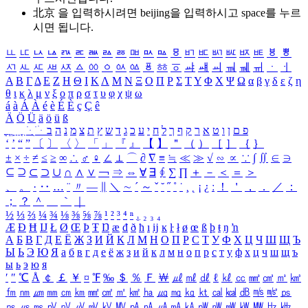
北京 을 입력하시려면
beijing
을 입력하시고 space를 누르
시면 됩니다.
ㅥ
ㅦ
ㅧ
ㅨ
ㅩ
ㅪ
ㅫ
ㅬ
ㅭ
ㅮ
ㅯ
ㅰ
ㅱ
ㅲ
ㅳ
ㅴ
ㅵ
ㅶ
ㅷ
ㅸ
ㅹ
ㅺ
ㅻ
ㅼ
ㅽ
ㅾ
ㅿ
ㆀ
ㆁ
ㆂ
ㆃ
ㆄ
ㆅ
ㆆ
ㆇ
ㆈ
ㆉ
ㆊ
ㆋ
ㆌ
ㆍ
ㆎ
Α
Β
Γ
Δ
Ε
Ζ
Η
Θ
Ι
Κ
Λ
Μ
Ν
Ξ
Ο
Π
Ρ
Σ
Τ
Υ
Φ
Χ
Ψ
Ω
α
β
γ
δ
ε
ζ
η
θ
ι
κ
λ
μ
ν
ξ
ο
π
ρ
σ
τ
υ
φ
χ
ψ
ω
á
à
Á
À
é
è
É
È
ç
Ç
ê
Ä
Ö
Ü
ä
ö
ü
ß
ְ
ֳ
ֲ
ֱ
ָ
ַ
ֵ
ֶ
ִ
ֹ
ּ
ֻ
ׂ
ׁ
ּ
ב
ה
נ
מ
צ
ת
ץ
ש
ד
ג
כ
ע
י
ח
ל
ך
ף
ק
ר
א
ט
ו
ן
ם
פ
‘
’
“
”
〔
〕
〈
〉
「
」
『
』
【
】
＂
（
）
［
］
｛
｝
±
×
÷
≠
≤
≥
∞
∴
♂
♀
∠
⊥
⌒
∂
∇
≡
≒
≪
≫
√
∽
∝
∵
∫
∬
∈
∋
⊆
⊇
⊂
⊃
∪
∩
∧
∨
￢
⇒
⇔
∀
∃
∮
∑
∏
＋
－
＜
＝
＞
、
。
·
‥
…
¨
〃
―
∥
＼
∼
´
～
ˇ
˘
˝
˚
˙
¸
˛
¡
¿
ː
！
＇
，
．
／
：
；
？
＾
＿
｀
｜
½
⅓
⅔
¼
¾
⅛
⅜
⅝
⅞
¹
²
³
⁴
ⁿ
₁
₂
₃
₄
Æ
Ð
Ħ
Ĳ
Ł
Ø
Œ
Þ
Ŧ
Ŋ
æ
đ
ð
ħ
ı
ĳ
ĸ
ŀ
ł
ø
œ
ß
þ
ŧ
ŋ
ŉ
А
Б
В
Г
Д
Е
Ё
Ж
З
И
Й
К
Л
М
Н
О
П
Р
С
Т
У
Ф
Х
Ц
Ч
Ш
Щ
Ъ
Ы
Ь
Э
Ю
Я
а
б
в
г
д
е
ё
ж
з
и
й
к
л
м
н
о
п
р
с
т
у
ф
х
ц
ч
ш
щ
ъ
ы
ь
э
ю
я
′
″
℃
Å
￠
￡
￥
¤
℉
‰
＄
％
Ｆ
￦
㎕
㎖
㎗
ℓ
㎘
㏄
㎣
㎤
㎥
㎦
㎙
㎚
㎛
㎜
㎝
㎞
㎟
㎠
㎡
㎢
㏊
㎍
㎎
㎏
㏏
㎈
㎉
㏈
㎧
㎨
㎰
㎱
㎲
㎳
㎴
㎵
㎶
㎷
㎸
㎹
㎀
㎁
㎂
㎃
㎄
㎺
㎻
㎽
㎾
㎿
㎐
㎑