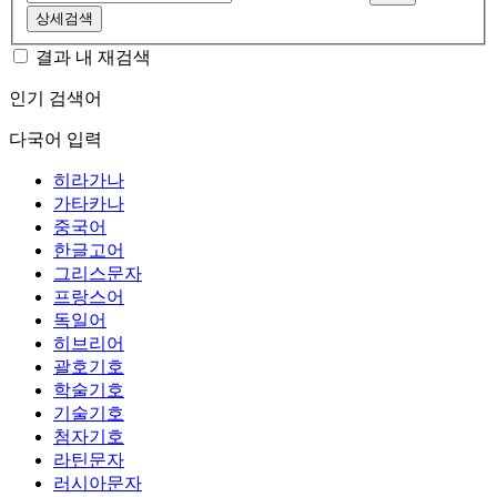
상세검색
결과 내 재검색
인기 검색어
다국어 입력
히라가나
가타카나
중국어
한글고어
그리스문자
프랑스어
독일어
히브리어
괄호기호
학술기호
기술기호
첨자기호
라틴문자
러시아문자