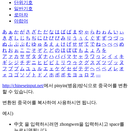
단위기호
일반기호
로마자
아랍어
あ
ぁ
か
が
さ
ざ
た
だ
な
は
ば
ぱ
ま
や
ゃ
ら
わ
ゎ
ん
い
ぃ
き
ぎ
し
じ
ち
ぢ
に
ひ
び
ぴ
み
り
う
ぅ
く
ぐ
す
ず
つ
づ
っ
ぬ
ふ
ぶ
ぷ
む
ゆ
ゅ
る
え
ぇ
け
げ
せ
ぜ
て
で
ね
へ
べ
ぺ
め
れ
お
ぉ
こ
ご
そ
ぞ
と
ど
の
ほ
ぼ
ぽ
も
よ
ょ
ろ
を
ア
ァ
カ
サ
ザ
タ
ダ
ナ
ハ
バ
パ
マ
ヤ
ャ
ラ
ワ
ヮ
ン
イ
ィ
キ
ギ
シ
ジ
チ
ヂ
ニ
ヒ
ビ
ピ
ミ
リ
ウ
ゥ
ク
グ
ス
ズ
ツ
ヅ
ッ
ヌ
フ
ブ
プ
ム
ユ
ュ
ル
エ
ェ
ケ
ゲ
セ
ゼ
テ
デ
ヘ
ベ
ペ
メ
レ
オ
ォ
コ
ゴ
ソ
ゾ
ト
ド
ノ
ホ
ボ
ポ
モ
ヨ
ョ
ロ
ヲ
―
http://chineseinput.net/
에서 pinyin(병음)방식으로 중국어를 변환
할 수 있습니다.
변환된 중국어를 복사하여 사용하시면 됩니다.
예시)
中文 을 입력하시려면
zhongwen
을 입력하시고 space를
누르시면됩니다.