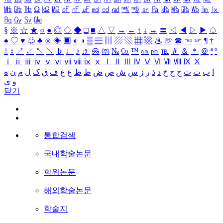
㎒
㎓
㎔
Ω
㏀
㏁
㎊
㎋
㎌
㏖
㏅
㎭
㎮
㎯
㏛
㎩
㎪
㎫
㎬
㏝
㏐
㏓
㏃
㏉
㏜
㏆
§
※
☆
★
○
●
◎
◇
◆
□
■
△
▽
→
←
↑
↓
↔
〓
◁
◀
▷
▶
♤
♠
♡
♥
♧
♣
⊙
◈
▣
◐
◑
▒
▤
▥
▨
▧
▦
▩
♨
☏
☎
☜
☞
¶
†
‡
↕
↗
↙
↖
↘
♭
♩
♪
♬
㉿
㈜
№
㏇
™
㏂
㏘
℡
＃
＆
＊
＠
ª
º
ⅰ
ⅱ
ⅲ
ⅳ
ⅴ
ⅵ
ⅶ
ⅷ
ⅸ
ⅹ
Ⅰ
Ⅱ
Ⅲ
Ⅳ
Ⅴ
Ⅵ
Ⅶ
Ⅷ
Ⅸ
Ⅹ
ا
ب
ت
ث
ج
ح
خ
د
ذ
ر
ز
س
ش
ص
ض
ط
ظ
ع
غ
ف
ق
ک
ل
م
ن
ه
و
ی
닫기
통합검색
국내학술논문
학위논문
해외학술논문
학술지