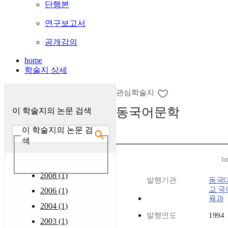
단행본
연구보고서
공개강의
home
학술지 상세
관심학술지
동국어문학
이 학술지의 논문 검색
이 학술지의 논문 검
색
ht
2008 (1)
발행기관
동국
교 국
2006 (1)
육과
2004 (1)
발행연도
1994
2003 (1)