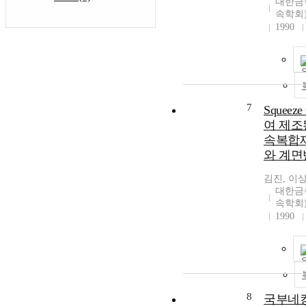
대한금
속학회
1990
7
Squeeze
여 제조된 
속복합
와 계면
김진, 이
대한금
속학회
1990
8
국부네킹