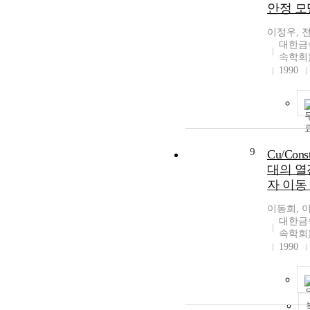
안정 모
이정우, 
대한금
속학회
1990
9
Cu/Con
대의 열
자 이동
이동희, 
대한금
속학회
1990