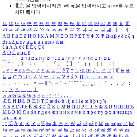
北京 을 입력하시려면
beijing
을 입력하시고 space를 누르
시면 됩니다.
ㅥ
ㅦ
ㅧ
ㅨ
ㅩ
ㅪ
ㅫ
ㅬ
ㅭ
ㅮ
ㅯ
ㅰ
ㅱ
ㅲ
ㅳ
ㅴ
ㅵ
ㅶ
ㅷ
ㅸ
ㅹ
ㅺ
ㅻ
ㅼ
ㅽ
ㅾ
ㅿ
ㆀ
ㆁ
ㆂ
ㆃ
ㆄ
ㆅ
ㆆ
ㆇ
ㆈ
ㆉ
ㆊ
ㆋ
ㆌ
ㆍ
ㆎ
Α
Β
Γ
Δ
Ε
Ζ
Η
Θ
Ι
Κ
Λ
Μ
Ν
Ξ
Ο
Π
Ρ
Σ
Τ
Υ
Φ
Χ
Ψ
Ω
α
β
γ
δ
ε
ζ
η
θ
ι
κ
λ
μ
ν
ξ
ο
π
ρ
σ
τ
υ
φ
χ
ψ
ω
á
à
Á
À
é
è
É
È
ç
Ç
ê
Ä
Ö
Ü
ä
ö
ü
ß
ְ
ֳ
ֲ
ֱ
ָ
ַ
ֵ
ֶ
ִ
ֹ
ּ
ֻ
ׂ
ׁ
ּ
ב
ה
נ
מ
צ
ת
ץ
ש
ד
ג
כ
ע
י
ח
ל
ך
ף
ק
ר
א
ט
ו
ן
ם
פ
‘
’
“
”
〔
〕
〈
〉
「
」
『
』
【
】
＂
（
）
［
］
｛
｝
±
×
÷
≠
≤
≥
∞
∴
♂
♀
∠
⊥
⌒
∂
∇
≡
≒
≪
≫
√
∽
∝
∵
∫
∬
∈
∋
⊆
⊇
⊂
⊃
∪
∩
∧
∨
￢
⇒
⇔
∀
∃
∮
∑
∏
＋
－
＜
＝
＞
、
。
·
‥
…
¨
〃
―
∥
＼
∼
´
～
ˇ
˘
˝
˚
˙
¸
˛
¡
¿
ː
！
＇
，
．
／
：
；
？
＾
＿
｀
｜
½
⅓
⅔
¼
¾
⅛
⅜
⅝
⅞
¹
²
³
⁴
ⁿ
₁
₂
₃
₄
Æ
Ð
Ħ
Ĳ
Ł
Ø
Œ
Þ
Ŧ
Ŋ
æ
đ
ð
ħ
ı
ĳ
ĸ
ŀ
ł
ø
œ
ß
þ
ŧ
ŋ
ŉ
А
Б
В
Г
Д
Е
Ё
Ж
З
И
Й
К
Л
М
Н
О
П
Р
С
Т
У
Ф
Х
Ц
Ч
Ш
Щ
Ъ
Ы
Ь
Э
Ю
Я
а
б
в
г
д
е
ё
ж
з
и
й
к
л
м
н
о
п
р
с
т
у
ф
х
ц
ч
ш
щ
ъ
ы
ь
э
ю
я
′
″
℃
Å
￠
￡
￥
¤
℉
‰
＄
％
Ｆ
￦
㎕
㎖
㎗
ℓ
㎘
㏄
㎣
㎤
㎥
㎦
㎙
㎚
㎛
㎜
㎝
㎞
㎟
㎠
㎡
㎢
㏊
㎍
㎎
㎏
㏏
㎈
㎉
㏈
㎧
㎨
㎰
㎱
㎲
㎳
㎴
㎵
㎶
㎷
㎸
㎹
㎀
㎁
㎂
㎃
㎄
㎺
㎻
㎽
㎾
㎿
㎐
㎑