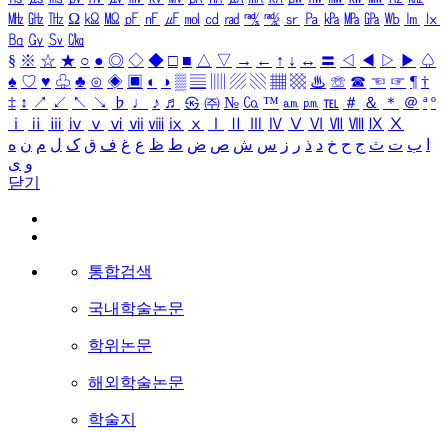
㎒
㎓
㎔
Ω
㏀
㏁
㎊
㎋
㎌
㏖
㏅
㎭
㎮
㎯
㏛
㎩
㎪
㎫
㎬
㏝
㏐
㏓
㏃
㏉
㏜
㏆
§
※
☆
★
○
●
◎
◇
◆
□
■
△
▽
→
←
↑
↓
↔
〓
◁
◀
▷
▶
♤
♠
♡
♥
♧
♣
⊙
◈
▣
◐
◑
▒
▤
▥
▨
▧
▦
▩
♨
☏
☎
☜
☞
¶
†
‡
↕
↗
↙
↖
↘
♭
♩
♪
♬
㉿
㈜
№
㏇
™
㏂
㏘
℡
＃
＆
＊
＠
ª
º
ⅰ
ⅱ
ⅲ
ⅳ
ⅴ
ⅵ
ⅶ
ⅷ
ⅸ
ⅹ
Ⅰ
Ⅱ
Ⅲ
Ⅳ
Ⅴ
Ⅵ
Ⅶ
Ⅷ
Ⅸ
Ⅹ
ا
ب
ت
ث
ج
ح
خ
د
ذ
ر
ز
س
ش
ص
ض
ط
ظ
ع
غ
ف
ق
ک
ل
م
ن
ه
و
ی
닫기
통합검색
국내학술논문
학위논문
해외학술논문
학술지