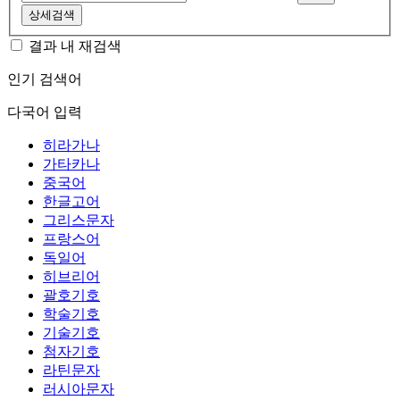
상세검색
결과 내 재검색
인기 검색어
다국어 입력
히라가나
가타카나
중국어
한글고어
그리스문자
프랑스어
독일어
히브리어
괄호기호
학술기호
기술기호
첨자기호
라틴문자
러시아문자