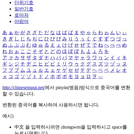
단위기호
일반기호
로마자
아랍어
あ
ぁ
か
が
さ
ざ
た
だ
な
は
ば
ぱ
ま
や
ゃ
ら
わ
ゎ
ん
い
ぃ
き
ぎ
し
じ
ち
ぢ
に
ひ
び
ぴ
み
り
う
ぅ
く
ぐ
す
ず
つ
づ
っ
ぬ
ふ
ぶ
ぷ
む
ゆ
ゅ
る
え
ぇ
け
げ
せ
ぜ
て
で
ね
へ
べ
ぺ
め
れ
お
ぉ
こ
ご
そ
ぞ
と
ど
の
ほ
ぼ
ぽ
も
よ
ょ
ろ
を
ア
ァ
カ
サ
ザ
タ
ダ
ナ
ハ
バ
パ
マ
ヤ
ャ
ラ
ワ
ヮ
ン
イ
ィ
キ
ギ
シ
ジ
チ
ヂ
ニ
ヒ
ビ
ピ
ミ
リ
ウ
ゥ
ク
グ
ス
ズ
ツ
ヅ
ッ
ヌ
フ
ブ
プ
ム
ユ
ュ
ル
エ
ェ
ケ
ゲ
セ
ゼ
テ
デ
ヘ
ベ
ペ
メ
レ
オ
ォ
コ
ゴ
ソ
ゾ
ト
ド
ノ
ホ
ボ
ポ
モ
ヨ
ョ
ロ
ヲ
―
http://chineseinput.net/
에서 pinyin(병음)방식으로 중국어를 변환
할 수 있습니다.
변환된 중국어를 복사하여 사용하시면 됩니다.
예시)
中文 을 입력하시려면
zhongwen
을 입력하시고 space를
누르시면됩니다.