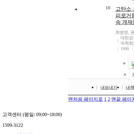
10
고탄소 
피로거동
속 개재
최병영, 
대한금
속학회
1990
내보내기
내
맨처음 페이지로
1
2
맨끝 페이
고객센터 (평일: 09:00~18:00)
1599-3122