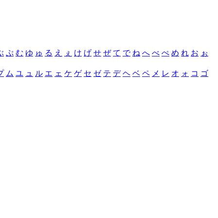
ぶ
ぷ
む
ゆ
ゅ
る
え
ぇ
け
げ
せ
ぜ
て
で
ね
へ
べ
ぺ
め
れ
お
ぉ
プ
ム
ユ
ュ
ル
エ
ェ
ケ
ゲ
セ
ゼ
テ
デ
ヘ
ベ
ペ
メ
レ
オ
ォ
コ
ゴ