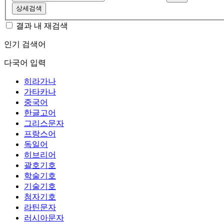
상세검색
결과 내 재검색
인기 검색어
다국어 입력
히라가나
가타카나
중국어
한글고어
그리스문자
프랑스어
독일어
히브리어
괄호기호
학술기호
기술기호
첨자기호
라틴문자
러시아문자