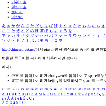
단위기호
일반기호
로마자
아랍어
あ
ぁ
か
が
さ
ざ
た
だ
な
は
ば
ぱ
ま
や
ゃ
ら
わ
ゎ
ん
い
ぃ
き
こ
ご
そ
ぞ
と
ど
の
ほ
ぼ
ぽ
も
よ
ょ
ろ
を
ア
ァ
カ
サ
ザ
タ
ダ
ナ
ハ
バ
パ
マ
ヤ
ャ
ラ
ワ
ヮ
ン
イ
ィ
キ
ギ
ソ
ゾ
ト
ド
ノ
ホ
ボ
ポ
モ
ヨ
ョ
ロ
ヲ
―
http://chineseinput.net/
에서 pinyin(병음)방식으로 중국어를 변환
변환된 중국어를 복사하여 사용하시면 됩니다.
예시)
中文 을 입력하시려면
zhongwen
을 입력하시고 space를
北京 을 입력하시려면
beijing
을 입력하시고 space를 누르
ㅥ
ㅦ
ㅧ
ㅨ
ㅩ
ㅪ
ㅫ
ㅬ
ㅭ
ㅮ
ㅯ
ㅰ
ㅱ
ㅲ
ㅳ
ㅴ
ㅵ
ㅶ
ㅷ
ㅸ
ㅹ
ㅺ
Α
Β
Γ
Δ
Ε
Ζ
Η
Θ
Ι
Κ
Λ
Μ
Ν
Ξ
Ο
Π
Ρ
Σ
Τ
Υ
Φ
Χ
Ψ
Ω
α
β
γ
δ
ε
ζ
η
á
à
Á
À
é
è
É
È
ç
Ç
ê
Ä
Ö
Ü
ä
ö
ü
ß