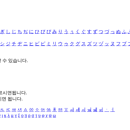
ぎ
し
じ
ち
ぢ
に
ひ
び
ぴ
み
り
う
ぅ
く
ぐ
す
ず
つ
づ
っ
ぬ
ふ
シ
ジ
チ
ヂ
ニ
ヒ
ビ
ピ
ミ
リ
ウ
ゥ
ク
グ
ス
ズ
ツ
ヅ
ッ
ヌ
フ
ブ
할 수 있습니다.
누르시면됩니다.
시면 됩니다.
ㅻ
ㅼ
ㅽ
ㅾ
ㅿ
ㆀ
ㆁ
ㆂ
ㆃ
ㆄ
ㆅ
ㆆ
ㆇ
ㆈ
ㆉ
ㆊ
ㆋ
ㆌ
ㆍ
ㆎ
θ
ι
κ
λ
μ
ν
ξ
ο
π
ρ
σ
τ
υ
φ
χ
ψ
ω