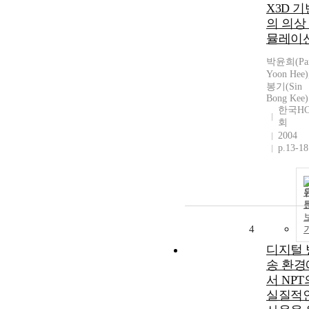
X3D 기
의 의상
뮬레이
박윤희(Pa
Yoon Hee
봉기(Sin
Bong Kee)
한국HC
회
2004
p.13-18
4
디지털 
송 환경
서 NPT
실질적