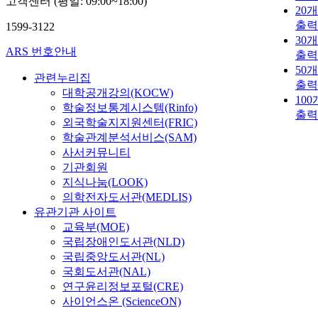
고객센터 (평일: 09:00~18:00)
20
출력
1599-3122
30
ARS 번호안내
출력
50
관련누리집
출력
대학공개강의(KOCW)
10
학술정보통계시스템(Rinfo)
출력
외국학술지지원센터(FRIC)
학술관계분석서비스(SAM)
사서커뮤니티
기관회원
지식나눔(LOOK)
의학전자도서관(MEDLIS)
유관기관 사이트
교육부(MOE)
국립장애인도서관(NLD)
국립중앙도서관(NL)
국회도서관(NAL)
연구윤리정보포털(CRE)
사이언스온 (ScienceON)