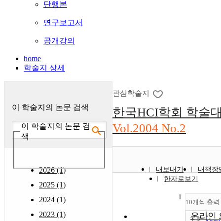
단행본
연구보고서
공개강의
home
학술지 상세
관심학술지
이 학술지의 논문 검색
한국HCI학회 학술
Vol.2004 No.2
이 학술지의 논문 검
색
2026 (1)
내보내기
내책장
한자로보기
2025 (1)
1
2024 (1)
10개씩 출력
2023 (1)
온라인 
조회