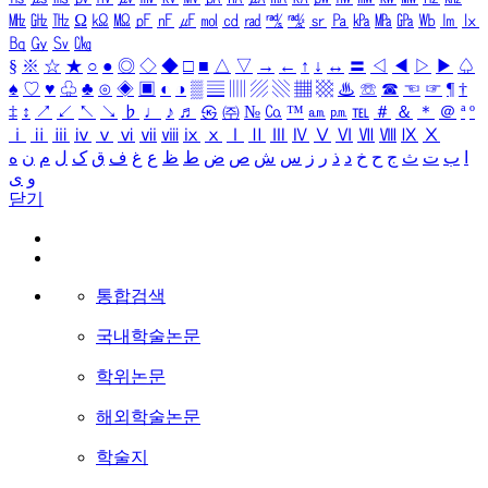
㎒
㎓
㎔
Ω
㏀
㏁
㎊
㎋
㎌
㏖
㏅
㎭
㎮
㎯
㏛
㎩
㎪
㎫
㎬
㏝
㏐
㏓
㏃
㏉
㏜
㏆
§
※
☆
★
○
●
◎
◇
◆
□
■
△
▽
→
←
↑
↓
↔
〓
◁
◀
▷
▶
♤
♠
♡
♥
♧
♣
⊙
◈
▣
◐
◑
▒
▤
▥
▨
▧
▦
▩
♨
☏
☎
☜
☞
¶
†
‡
↕
↗
↙
↖
↘
♭
♩
♪
♬
㉿
㈜
№
㏇
™
㏂
㏘
℡
＃
＆
＊
＠
ª
º
ⅰ
ⅱ
ⅲ
ⅳ
ⅴ
ⅵ
ⅶ
ⅷ
ⅸ
ⅹ
Ⅰ
Ⅱ
Ⅲ
Ⅳ
Ⅴ
Ⅵ
Ⅶ
Ⅷ
Ⅸ
Ⅹ
ا
ب
ت
ث
ج
ح
خ
د
ذ
ر
ز
س
ش
ص
ض
ط
ظ
ع
غ
ف
ق
ک
ل
م
ن
ه
و
ی
닫기
통합검색
국내학술논문
학위논문
해외학술논문
학술지