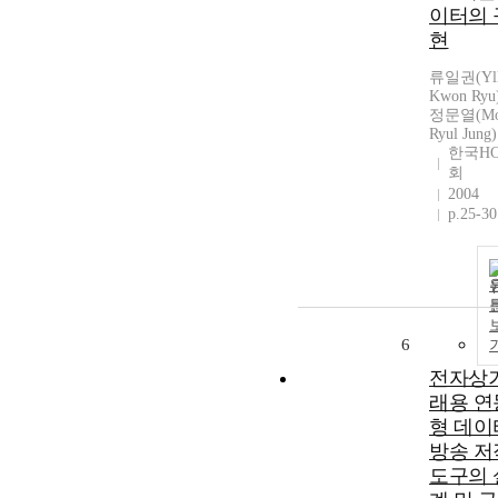
이터의 
현
류일권(Yl
Kwon Ryu
정문열(Mo
Ryul Jung)
한국HC
회
2004
p.25-30
6
전자상
래용 연
형 데이
방송 저
도구의 