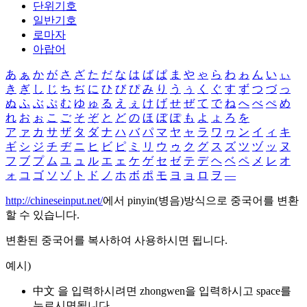
단위기호
일반기호
로마자
아랍어
あ
ぁ
か
が
さ
ざ
た
だ
な
は
ば
ぱ
ま
や
ゃ
ら
わ
ゎ
ん
い
ぃ
き
ぎ
し
じ
ち
ぢ
に
ひ
び
ぴ
み
り
う
ぅ
く
ぐ
す
ず
つ
づ
っ
ぬ
ふ
ぶ
ぷ
む
ゆ
ゅ
る
え
ぇ
け
げ
せ
ぜ
て
で
ね
へ
べ
ぺ
め
れ
お
ぉ
こ
ご
そ
ぞ
と
ど
の
ほ
ぼ
ぽ
も
よ
ょ
ろ
を
ア
ァ
カ
サ
ザ
タ
ダ
ナ
ハ
バ
パ
マ
ヤ
ャ
ラ
ワ
ヮ
ン
イ
ィ
キ
ギ
シ
ジ
チ
ヂ
ニ
ヒ
ビ
ピ
ミ
リ
ウ
ゥ
ク
グ
ス
ズ
ツ
ヅ
ッ
ヌ
フ
ブ
プ
ム
ユ
ュ
ル
エ
ェ
ケ
ゲ
セ
ゼ
テ
デ
ヘ
ベ
ペ
メ
レ
オ
ォ
コ
ゴ
ソ
ゾ
ト
ド
ノ
ホ
ボ
ポ
モ
ヨ
ョ
ロ
ヲ
―
http://chineseinput.net/
에서 pinyin(병음)방식으로 중국어를 변환
할 수 있습니다.
변환된 중국어를 복사하여 사용하시면 됩니다.
예시)
中文 을 입력하시려면
zhongwen
을 입력하시고 space를
누르시면됩니다.