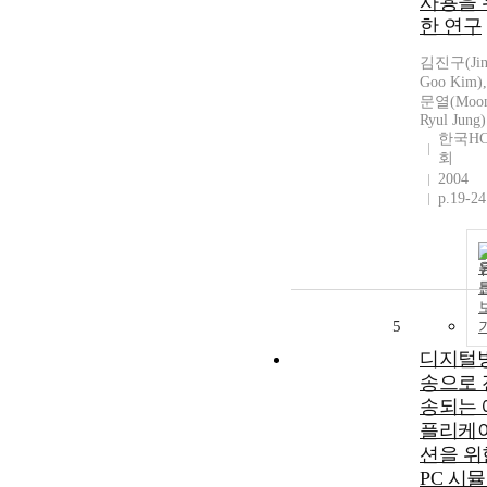
사용을 
한 연구
김진구(Jin
Goo Kim)
문열(Moo
Ryul Jung)
한국HC
회
2004
p.19-24
5
디지털
송으로 
송되는 
플리케
션을 위
PC 시