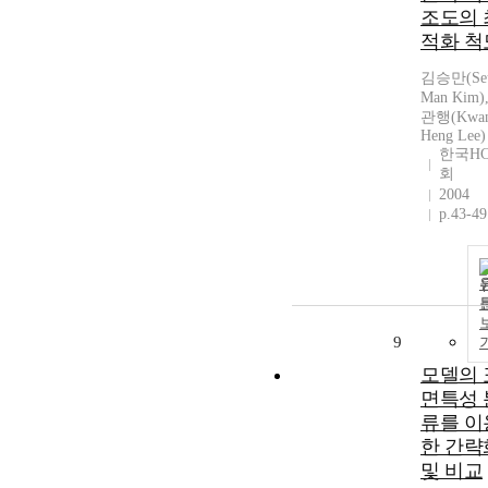
조도의 
적화 척
김승만(Se
Man Kim)
관행(Kwa
Heng Lee)
한국HC
회
2004
p.43-49
9
모델의 
면특성 
류를 이
한 간략
및 비교