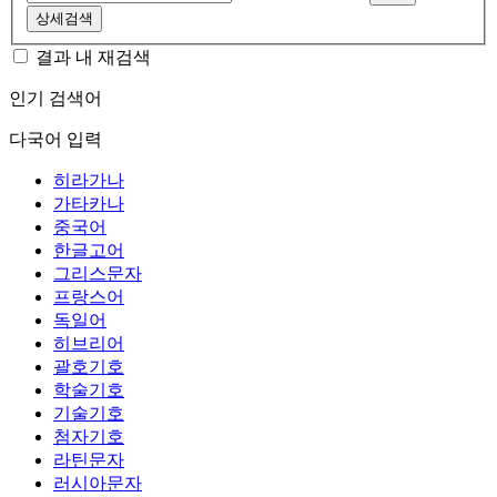
상세검색
결과 내 재검색
인기 검색어
다국어 입력
히라가나
가타카나
중국어
한글고어
그리스문자
프랑스어
독일어
히브리어
괄호기호
학술기호
기술기호
첨자기호
라틴문자
러시아문자