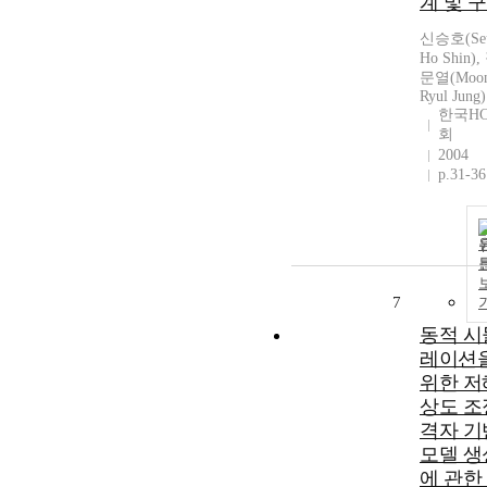
계 및 
신승호(Se
Ho Shin),
문열(Moo
Ryul Jung)
한국HC
회
2004
p.31-36
7
동적 시
레이션
위한 저
상도 조
격자 기
모델 생
에 관한