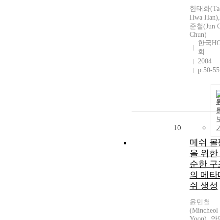
한태화(Ta
Hwa Han)
준철(Jun C
Chun)
한국HC
회
2004
p.50-55
10
메쉬 몰
을 위한
순한 구
의 메타
쉬 생성
윤민철
(Mincheol
Yoon), 