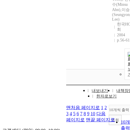
수(Minsu
Ahn),이
(Seungyon
Lee)
한국HC
회
2004
p.56-61
내보내기
내책장
한자로보기
맨처음 페이지로
1
2
10개씩 출력
3
4
5
6
7
8
9
10
다음
페이지로
맨끝 페이지로
조회
10
출력