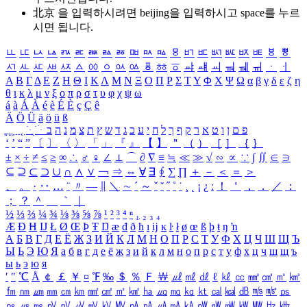
北京 을 입력하시려면
beijing
을 입력하시고 space를 누르
시면 됩니다.
ㅥ
ㅦ
ㅧ
ㅨ
ㅩ
ㅪ
ㅫ
ㅬ
ㅭ
ㅮ
ㅯ
ㅰ
ㅱ
ㅲ
ㅳ
ㅴ
ㅵ
ㅶ
ㅷ
ㅸ
ㅹ
ㅺ
ㅻ
ㅼ
ㅽ
ㅾ
ㅿ
ㆀ
ㆁ
ㆂ
ㆃ
ㆄ
ㆅ
ㆆ
ㆇ
ㆈ
ㆉ
ㆊ
ㆋ
ㆌ
ㆍ
ㆎ
Α
Β
Γ
Δ
Ε
Ζ
Η
Θ
Ι
Κ
Λ
Μ
Ν
Ξ
Ο
Π
Ρ
Σ
Τ
Υ
Φ
Χ
Ψ
Ω
α
β
γ
δ
ε
ζ
η
θ
ι
κ
λ
μ
ν
ξ
ο
π
ρ
σ
τ
υ
φ
χ
ψ
ω
á
à
Á
À
é
è
É
È
ç
Ç
ê
Ä
Ö
Ü
ä
ö
ü
ß
ְ
ֳ
ֲ
ֱ
ָ
ַ
ֵ
ֶ
ִ
ֹ
ּ
ֻ
ׂ
ׁ
ּ
ב
ה
נ
מ
צ
ת
ץ
ש
ד
ג
כ
ע
י
ח
ל
ך
ף
ק
ר
א
ט
ו
ן
ם
פ
‘
’
“
”
〔
〕
〈
〉
「
」
『
』
【
】
＂
（
）
［
］
｛
｝
±
×
÷
≠
≤
≥
∞
∴
♂
♀
∠
⊥
⌒
∂
∇
≡
≒
≪
≫
√
∽
∝
∵
∫
∬
∈
∋
⊆
⊇
⊂
⊃
∪
∩
∧
∨
￢
⇒
⇔
∀
∃
∮
∑
∏
＋
－
＜
＝
＞
、
。
·
‥
…
¨
〃
―
∥
＼
∼
´
～
ˇ
˘
˝
˚
˙
¸
˛
¡
¿
ː
！
＇
，
．
／
：
；
？
＾
＿
｀
｜
½
⅓
⅔
¼
¾
⅛
⅜
⅝
⅞
¹
²
³
⁴
ⁿ
₁
₂
₃
₄
Æ
Ð
Ħ
Ĳ
Ł
Ø
Œ
Þ
Ŧ
Ŋ
æ
đ
ð
ħ
ı
ĳ
ĸ
ŀ
ł
ø
œ
ß
þ
ŧ
ŋ
ŉ
А
Б
В
Г
Д
Е
Ё
Ж
З
И
Й
К
Л
М
Н
О
П
Р
С
Т
У
Ф
Х
Ц
Ч
Ш
Щ
Ъ
Ы
Ь
Э
Ю
Я
а
б
в
г
д
е
ё
ж
з
и
й
к
л
м
н
о
п
р
с
т
у
ф
х
ц
ч
ш
щ
ъ
ы
ь
э
ю
я
′
″
℃
Å
￠
￡
￥
¤
℉
‰
＄
％
Ｆ
￦
㎕
㎖
㎗
ℓ
㎘
㏄
㎣
㎤
㎥
㎦
㎙
㎚
㎛
㎜
㎝
㎞
㎟
㎠
㎡
㎢
㏊
㎍
㎎
㎏
㏏
㎈
㎉
㏈
㎧
㎨
㎰
㎱
㎲
㎳
㎴
㎵
㎶
㎷
㎸
㎹
㎀
㎁
㎂
㎃
㎄
㎺
㎻
㎽
㎾
㎿
㎐
㎑