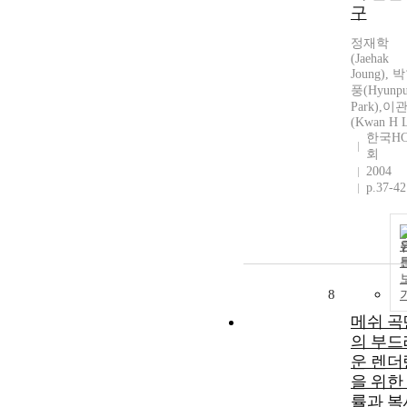
구
정재학
(Jaehak
Joung), 
풍(Hyunp
Park),이
(Kwan H L
한국HC
회
2004
p.37-42
8
메쉬 곡
의 부드
운 렌더
을 위한
률과 복