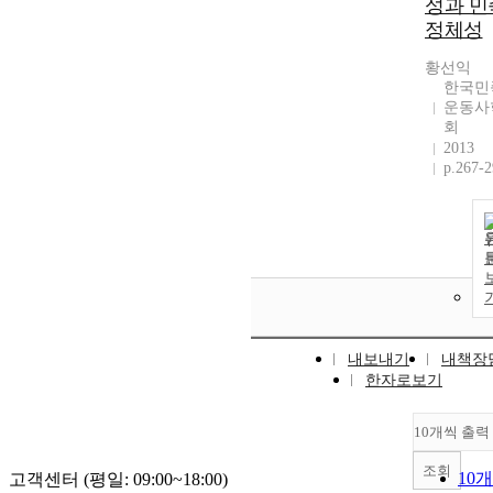
성과 민
정체성
황선익
한국민
운동사
회
2013
p.267-
내보내기
내책장
한자로보기
10개씩 출력
조회
10
고객센터 (평일: 09:00~18:00)