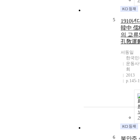
5
1910년
韓中 儒
의 교류
孔敎運
서동일
한국민
운동사
회
2013
p.145-
6
북만주 