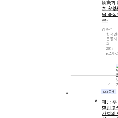
炳憲과 
窓 宋基
을 중심
로-
김순석
한국민
운동사
회
2013
p.231-
8
해방 후
할린 한
사회의 