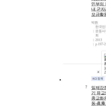
민부의 
내 군자
모금활
박환
한국민
운동사
회
2013
p.197-
7
일제강
기 유교
종교화
동-眞庵