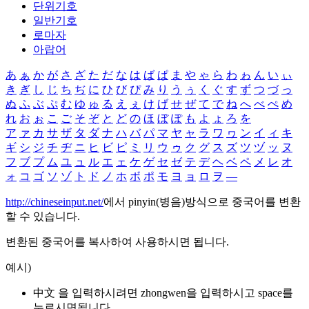
단위기호
일반기호
로마자
아랍어
あ
ぁ
か
が
さ
ざ
た
だ
な
は
ば
ぱ
ま
や
ゃ
ら
わ
ゎ
ん
い
ぃ
き
ぎ
し
じ
ち
ぢ
に
ひ
び
ぴ
み
り
う
ぅ
く
ぐ
す
ず
つ
づ
っ
ぬ
ふ
ぶ
ぷ
む
ゆ
ゅ
る
え
ぇ
け
げ
せ
ぜ
て
で
ね
へ
べ
ぺ
め
れ
お
ぉ
こ
ご
そ
ぞ
と
ど
の
ほ
ぼ
ぽ
も
よ
ょ
ろ
を
ア
ァ
カ
サ
ザ
タ
ダ
ナ
ハ
バ
パ
マ
ヤ
ャ
ラ
ワ
ヮ
ン
イ
ィ
キ
ギ
シ
ジ
チ
ヂ
ニ
ヒ
ビ
ピ
ミ
リ
ウ
ゥ
ク
グ
ス
ズ
ツ
ヅ
ッ
ヌ
フ
ブ
プ
ム
ユ
ュ
ル
エ
ェ
ケ
ゲ
セ
ゼ
テ
デ
ヘ
ベ
ペ
メ
レ
オ
ォ
コ
ゴ
ソ
ゾ
ト
ド
ノ
ホ
ボ
ポ
モ
ヨ
ョ
ロ
ヲ
―
http://chineseinput.net/
에서 pinyin(병음)방식으로 중국어를 변환
할 수 있습니다.
변환된 중국어를 복사하여 사용하시면 됩니다.
예시)
中文 을 입력하시려면
zhongwen
을 입력하시고 space를
누르시면됩니다.