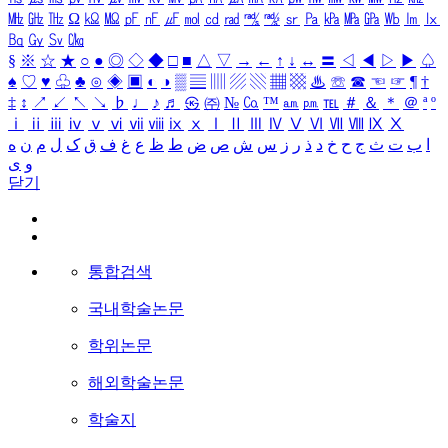
㎒
㎓
㎔
Ω
㏀
㏁
㎊
㎋
㎌
㏖
㏅
㎭
㎮
㎯
㏛
㎩
㎪
㎫
㎬
㏝
㏐
㏓
㏃
㏉
㏜
㏆
§
※
☆
★
○
●
◎
◇
◆
□
■
△
▽
→
←
↑
↓
↔
〓
◁
◀
▷
▶
♤
♠
♡
♥
♧
♣
⊙
◈
▣
◐
◑
▒
▤
▥
▨
▧
▦
▩
♨
☏
☎
☜
☞
¶
†
‡
↕
↗
↙
↖
↘
♭
♩
♪
♬
㉿
㈜
№
㏇
™
㏂
㏘
℡
＃
＆
＊
＠
ª
º
ⅰ
ⅱ
ⅲ
ⅳ
ⅴ
ⅵ
ⅶ
ⅷ
ⅸ
ⅹ
Ⅰ
Ⅱ
Ⅲ
Ⅳ
Ⅴ
Ⅵ
Ⅶ
Ⅷ
Ⅸ
Ⅹ
ا
ب
ت
ث
ج
ح
خ
د
ذ
ر
ز
س
ش
ص
ض
ط
ظ
ع
غ
ف
ق
ک
ل
م
ن
ه
و
ی
닫기
통합검색
국내학술논문
학위논문
해외학술논문
학술지