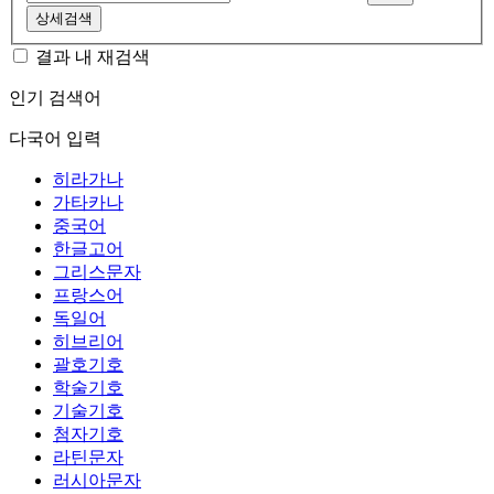
상세검색
결과 내 재검색
인기 검색어
다국어 입력
히라가나
가타카나
중국어
한글고어
그리스문자
프랑스어
독일어
히브리어
괄호기호
학술기호
기술기호
첨자기호
라틴문자
러시아문자