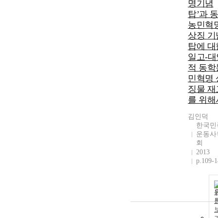
명기념
탑’과 
농민혁
상징 기
탑에 대
일고-대
적 동학
민혁명 
징물 재
를 위해
김인덕
한국민
운동사
회
2013
p.109-