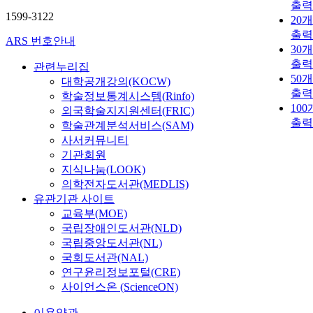
출력
1599-3122
20
출력
ARS 번호안내
30
출력
관련누리집
50
대학공개강의(KOCW)
출력
학술정보통계시스템(Rinfo)
10
외국학술지지원센터(FRIC)
출력
학술관계분석서비스(SAM)
사서커뮤니티
기관회원
지식나눔(LOOK)
의학전자도서관(MEDLIS)
유관기관 사이트
교육부(MOE)
국립장애인도서관(NLD)
국립중앙도서관(NL)
국회도서관(NAL)
연구윤리정보포털(CRE)
사이언스온 (ScienceON)
이용약관