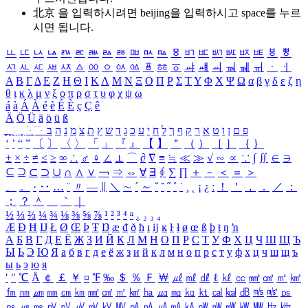
北京 을 입력하시려면
beijing
을 입력하시고 space를 누르
시면 됩니다.
ㅥ
ㅦ
ㅧ
ㅨ
ㅩ
ㅪ
ㅫ
ㅬ
ㅭ
ㅮ
ㅯ
ㅰ
ㅱ
ㅲ
ㅳ
ㅴ
ㅵ
ㅶ
ㅷ
ㅸ
ㅹ
ㅺ
ㅻ
ㅼ
ㅽ
ㅾ
ㅿ
ㆀ
ㆁ
ㆂ
ㆃ
ㆄ
ㆅ
ㆆ
ㆇ
ㆈ
ㆉ
ㆊ
ㆋ
ㆌ
ㆍ
ㆎ
Α
Β
Γ
Δ
Ε
Ζ
Η
Θ
Ι
Κ
Λ
Μ
Ν
Ξ
Ο
Π
Ρ
Σ
Τ
Υ
Φ
Χ
Ψ
Ω
α
β
γ
δ
ε
ζ
η
θ
ι
κ
λ
μ
ν
ξ
ο
π
ρ
σ
τ
υ
φ
χ
ψ
ω
á
à
Á
À
é
è
É
È
ç
Ç
ê
Ä
Ö
Ü
ä
ö
ü
ß
ְ
ֳ
ֲ
ֱ
ָ
ַ
ֵ
ֶ
ִ
ֹ
ּ
ֻ
ׂ
ׁ
ּ
ב
ה
נ
מ
צ
ת
ץ
ש
ד
ג
כ
ע
י
ח
ל
ך
ף
ק
ר
א
ט
ו
ן
ם
פ
‘
’
“
”
〔
〕
〈
〉
「
」
『
』
【
】
＂
（
）
［
］
｛
｝
±
×
÷
≠
≤
≥
∞
∴
♂
♀
∠
⊥
⌒
∂
∇
≡
≒
≪
≫
√
∽
∝
∵
∫
∬
∈
∋
⊆
⊇
⊂
⊃
∪
∩
∧
∨
￢
⇒
⇔
∀
∃
∮
∑
∏
＋
－
＜
＝
＞
、
。
·
‥
…
¨
〃
―
∥
＼
∼
´
～
ˇ
˘
˝
˚
˙
¸
˛
¡
¿
ː
！
＇
，
．
／
：
；
？
＾
＿
｀
｜
½
⅓
⅔
¼
¾
⅛
⅜
⅝
⅞
¹
²
³
⁴
ⁿ
₁
₂
₃
₄
Æ
Ð
Ħ
Ĳ
Ł
Ø
Œ
Þ
Ŧ
Ŋ
æ
đ
ð
ħ
ı
ĳ
ĸ
ŀ
ł
ø
œ
ß
þ
ŧ
ŋ
ŉ
А
Б
В
Г
Д
Е
Ё
Ж
З
И
Й
К
Л
М
Н
О
П
Р
С
Т
У
Ф
Х
Ц
Ч
Ш
Щ
Ъ
Ы
Ь
Э
Ю
Я
а
б
в
г
д
е
ё
ж
з
и
й
к
л
м
н
о
п
р
с
т
у
ф
х
ц
ч
ш
щ
ъ
ы
ь
э
ю
я
′
″
℃
Å
￠
￡
￥
¤
℉
‰
＄
％
Ｆ
￦
㎕
㎖
㎗
ℓ
㎘
㏄
㎣
㎤
㎥
㎦
㎙
㎚
㎛
㎜
㎝
㎞
㎟
㎠
㎡
㎢
㏊
㎍
㎎
㎏
㏏
㎈
㎉
㏈
㎧
㎨
㎰
㎱
㎲
㎳
㎴
㎵
㎶
㎷
㎸
㎹
㎀
㎁
㎂
㎃
㎄
㎺
㎻
㎽
㎾
㎿
㎐
㎑