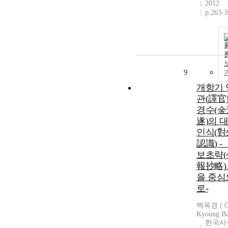
2012
p.263-
9
개항기 
관(譯官)
경수(金
遂)의 
인식(對
認識) -
보초략(
報抄略)
을 중심
로-
백옥경 ( 
Kyoung Ba
한국사