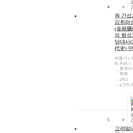
4
원 간섭
김취려
(金就礪
의 형성
당대사(
代史) 
박종기 ( J
Ki Park )
한국사
학회
2012
p.135-
5
고려말(