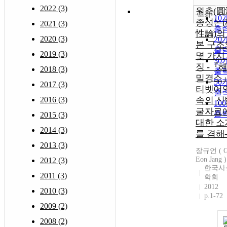
2022 (3)
원측(圓
조회
10
종성논(
2021 (3)
출
性論)의
2020 (3)
20
본 구조
출
2019 (3)
몇 가지
30
징 -『
2018 (3)
출
밀경소
50
2017 (3)
티벳어
출
2016 (3)
속의 신
10
굴자료
출
2015 (3)
대한 소
2014 (3)
를 겸해
2013 (3)
장규언 ( G
Eon Jang )
2012 (3)
한국사
2011 (3)
학회
2012
2010 (3)
p.1-72
2009 (2)
2008 (2)