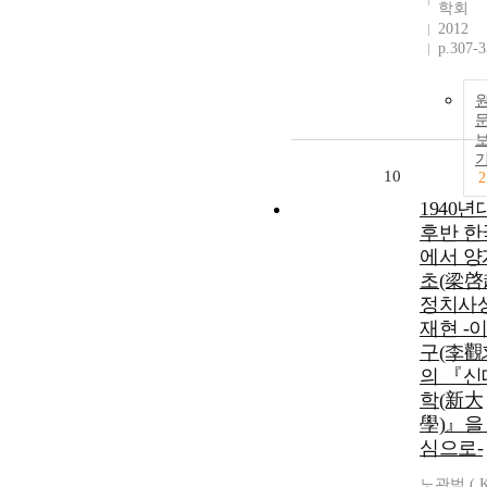
학회
2012
p.307-
10
2
1940년
후반 한
에서 양
초(梁啓
정치사
재현 -
구(李觀
의 『신
학(新大
學)』을
심으로-
노관범 ( K