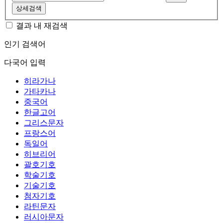
상세검색
결과 내 재검색
인기 검색어
다국어 입력
히라가나
가타카나
중국어
한글고어
그리스문자
프랑스어
독일어
히브리어
괄호기호
학술기호
기술기호
첨자기호
라틴문자
러시아문자