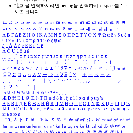
北京 을 입력하시려면
beijing
을 입력하시고 space를 누르
시면 됩니다.
ㅥ
ㅦ
ㅧ
ㅨ
ㅩ
ㅪ
ㅫ
ㅬ
ㅭ
ㅮ
ㅯ
ㅰ
ㅱ
ㅲ
ㅳ
ㅴ
ㅵ
ㅶ
ㅷ
ㅸ
ㅹ
ㅺ
ㅻ
ㅼ
ㅽ
ㅾ
ㅿ
ㆀ
ㆁ
ㆂ
ㆃ
ㆄ
ㆅ
ㆆ
ㆇ
ㆈ
ㆉ
ㆊ
ㆋ
ㆌ
ㆍ
ㆎ
Α
Β
Γ
Δ
Ε
Ζ
Η
Θ
Ι
Κ
Λ
Μ
Ν
Ξ
Ο
Π
Ρ
Σ
Τ
Υ
Φ
Χ
Ψ
Ω
α
β
γ
δ
ε
ζ
η
θ
ι
κ
λ
μ
ν
ξ
ο
π
ρ
σ
τ
υ
φ
χ
ψ
ω
á
à
Á
À
é
è
É
È
ç
Ç
ê
Ä
Ö
Ü
ä
ö
ü
ß
ְ
ֳ
ֲ
ֱ
ָ
ַ
ֵ
ֶ
ִ
ֹ
ּ
ֻ
ׂ
ׁ
ּ
ב
ה
נ
מ
צ
ת
ץ
ש
ד
ג
כ
ע
י
ח
ל
ך
ף
ק
ר
א
ט
ו
ן
ם
פ
‘
’
“
”
〔
〕
〈
〉
「
」
『
』
【
】
＂
（
）
［
］
｛
｝
±
×
÷
≠
≤
≥
∞
∴
♂
♀
∠
⊥
⌒
∂
∇
≡
≒
≪
≫
√
∽
∝
∵
∫
∬
∈
∋
⊆
⊇
⊂
⊃
∪
∩
∧
∨
￢
⇒
⇔
∀
∃
∮
∑
∏
＋
－
＜
＝
＞
、
。
·
‥
…
¨
〃
―
∥
＼
∼
´
～
ˇ
˘
˝
˚
˙
¸
˛
¡
¿
ː
！
＇
，
．
／
：
；
？
＾
＿
｀
｜
½
⅓
⅔
¼
¾
⅛
⅜
⅝
⅞
¹
²
³
⁴
ⁿ
₁
₂
₃
₄
Æ
Ð
Ħ
Ĳ
Ł
Ø
Œ
Þ
Ŧ
Ŋ
æ
đ
ð
ħ
ı
ĳ
ĸ
ŀ
ł
ø
œ
ß
þ
ŧ
ŋ
ŉ
А
Б
В
Г
Д
Е
Ё
Ж
З
И
Й
К
Л
М
Н
О
П
Р
С
Т
У
Ф
Х
Ц
Ч
Ш
Щ
Ъ
Ы
Ь
Э
Ю
Я
а
б
в
г
д
е
ё
ж
з
и
й
к
л
м
н
о
п
р
с
т
у
ф
х
ц
ч
ш
щ
ъ
ы
ь
э
ю
я
′
″
℃
Å
￠
￡
￥
¤
℉
‰
＄
％
Ｆ
￦
㎕
㎖
㎗
ℓ
㎘
㏄
㎣
㎤
㎥
㎦
㎙
㎚
㎛
㎜
㎝
㎞
㎟
㎠
㎡
㎢
㏊
㎍
㎎
㎏
㏏
㎈
㎉
㏈
㎧
㎨
㎰
㎱
㎲
㎳
㎴
㎵
㎶
㎷
㎸
㎹
㎀
㎁
㎂
㎃
㎄
㎺
㎻
㎽
㎾
㎿
㎐
㎑