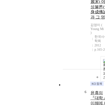
麗末) 
성불론(
身成佛論
과 그 
김영미 (
Young Mi
)
한국사
학회
2012
p.165-
6
윤휴의
『대학
이해에 