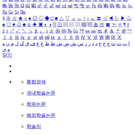
㎒
㎓
㎔
Ω
㏀
㏁
㎊
㎋
㎌
㏖
㏅
㎭
㎮
㎯
㏛
㎩
㎪
㎫
㎬
㏝
㏐
㏓
㏃
㏉
㏜
㏆
§
※
☆
★
○
●
◎
◇
◆
□
■
△
▽
→
←
↑
↓
↔
〓
◁
◀
▷
▶
♤
♠
♡
♥
♧
♣
⊙
◈
▣
◐
◑
▒
▤
▥
▨
▧
▦
▩
♨
☏
☎
☜
☞
¶
†
‡
↕
↗
↙
↖
↘
♭
♩
♪
♬
㉿
㈜
№
㏇
™
㏂
㏘
℡
＃
＆
＊
＠
ª
º
ⅰ
ⅱ
ⅲ
ⅳ
ⅴ
ⅵ
ⅶ
ⅷ
ⅸ
ⅹ
Ⅰ
Ⅱ
Ⅲ
Ⅳ
Ⅴ
Ⅵ
Ⅶ
Ⅷ
Ⅸ
Ⅹ
ا
ب
ت
ث
ج
ح
خ
د
ذ
ر
ز
س
ش
ص
ض
ط
ظ
ع
غ
ف
ق
ک
ل
م
ن
ه
و
ی
닫기
통합검색
국내학술논문
학위논문
해외학술논문
학술지