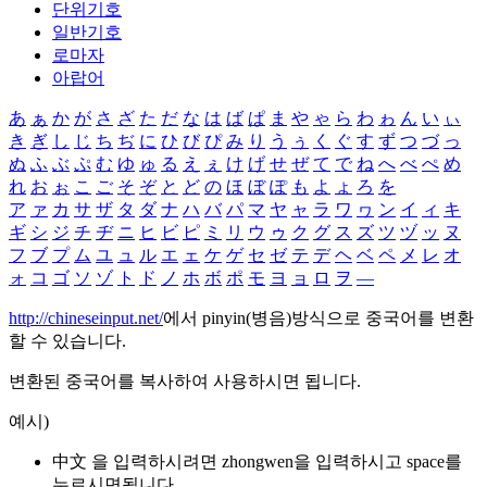
단위기호
일반기호
로마자
아랍어
あ
ぁ
か
が
さ
ざ
た
だ
な
は
ば
ぱ
ま
や
ゃ
ら
わ
ゎ
ん
い
ぃ
き
ぎ
し
じ
ち
ぢ
に
ひ
び
ぴ
み
り
う
ぅ
く
ぐ
す
ず
つ
づ
っ
ぬ
ふ
ぶ
ぷ
む
ゆ
ゅ
る
え
ぇ
け
げ
せ
ぜ
て
で
ね
へ
べ
ぺ
め
れ
お
ぉ
こ
ご
そ
ぞ
と
ど
の
ほ
ぼ
ぽ
も
よ
ょ
ろ
を
ア
ァ
カ
サ
ザ
タ
ダ
ナ
ハ
バ
パ
マ
ヤ
ャ
ラ
ワ
ヮ
ン
イ
ィ
キ
ギ
シ
ジ
チ
ヂ
ニ
ヒ
ビ
ピ
ミ
リ
ウ
ゥ
ク
グ
ス
ズ
ツ
ヅ
ッ
ヌ
フ
ブ
プ
ム
ユ
ュ
ル
エ
ェ
ケ
ゲ
セ
ゼ
テ
デ
ヘ
ベ
ペ
メ
レ
オ
ォ
コ
ゴ
ソ
ゾ
ト
ド
ノ
ホ
ボ
ポ
モ
ヨ
ョ
ロ
ヲ
―
http://chineseinput.net/
에서 pinyin(병음)방식으로 중국어를 변환
할 수 있습니다.
변환된 중국어를 복사하여 사용하시면 됩니다.
예시)
中文 을 입력하시려면
zhongwen
을 입력하시고 space를
누르시면됩니다.