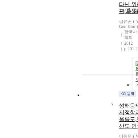
타난 위
관(爲學
김유곤 ( Y
Gon Kim )
한국사
학회
2012
p.201-
7
성해응
지정학
울릉도,
산도 인
이원택 ( 