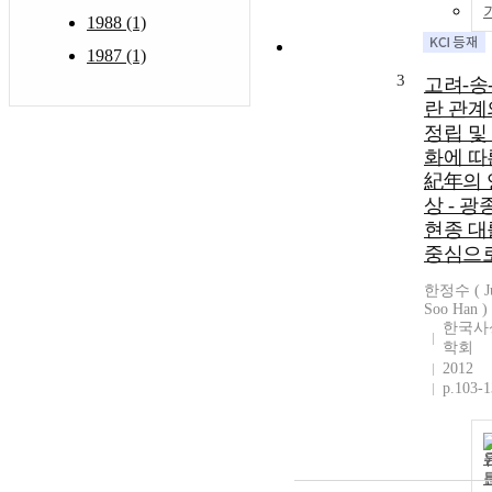
1988 (1)
1987 (1)
3
고려-송
란 관계
정립 및
화에 따
紀年의 
상 - 광
현종 대
중심으로
한정수 ( J
Soo Han )
한국사
학회
2012
p.103-