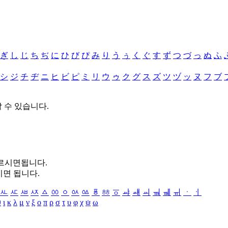
ぎ
し
じ
ち
ぢ
に
ひ
び
ぴ
み
り
う
ぅ
く
ぐ
す
ず
つ
づ
っ
ぬ
ふ
シ
ジ
チ
ヂ
ニ
ヒ
ビ
ピ
ミ
リ
ウ
ゥ
ク
グ
ス
ズ
ツ
ヅ
ッ
ヌ
フ
ブ
할 수 있습니다.
누르시면됩니다.
시면 됩니다.
ㅻ
ㅼ
ㅽ
ㅾ
ㅿ
ㆀ
ㆁ
ㆂ
ㆃ
ㆄ
ㆅ
ㆆ
ㆇ
ㆈ
ㆉ
ㆊ
ㆋ
ㆌ
ㆍ
ㆎ
θ
ι
κ
λ
μ
ν
ξ
ο
π
ρ
σ
τ
υ
φ
χ
ψ
ω