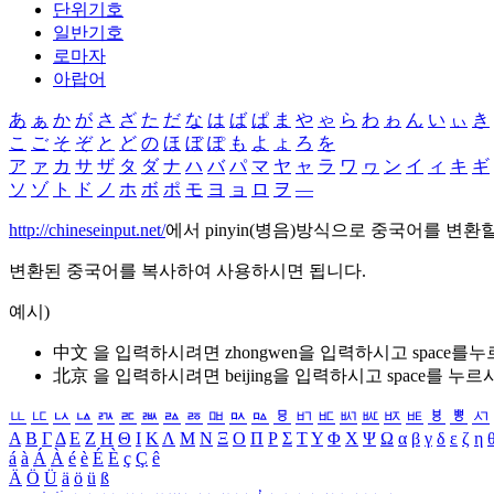
단위기호
일반기호
로마자
아랍어
あ
ぁ
か
が
さ
ざ
た
だ
な
は
ば
ぱ
ま
や
ゃ
ら
わ
ゎ
ん
い
ぃ
き
こ
ご
そ
ぞ
と
ど
の
ほ
ぼ
ぽ
も
よ
ょ
ろ
を
ア
ァ
カ
サ
ザ
タ
ダ
ナ
ハ
バ
パ
マ
ヤ
ャ
ラ
ワ
ヮ
ン
イ
ィ
キ
ギ
ソ
ゾ
ト
ド
ノ
ホ
ボ
ポ
モ
ヨ
ョ
ロ
ヲ
―
http://chineseinput.net/
에서 pinyin(병음)방식으로 중국어를 변환
변환된 중국어를 복사하여 사용하시면 됩니다.
예시)
中文 을 입력하시려면
zhongwen
을 입력하시고 space를
北京 을 입력하시려면
beijing
을 입력하시고 space를 누르
ㅥ
ㅦ
ㅧ
ㅨ
ㅩ
ㅪ
ㅫ
ㅬ
ㅭ
ㅮ
ㅯ
ㅰ
ㅱ
ㅲ
ㅳ
ㅴ
ㅵ
ㅶ
ㅷ
ㅸ
ㅹ
ㅺ
Α
Β
Γ
Δ
Ε
Ζ
Η
Θ
Ι
Κ
Λ
Μ
Ν
Ξ
Ο
Π
Ρ
Σ
Τ
Υ
Φ
Χ
Ψ
Ω
α
β
γ
δ
ε
ζ
η
á
à
Á
À
é
è
É
È
ç
Ç
ê
Ä
Ö
Ü
ä
ö
ü
ß