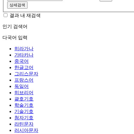
상세검색
결과 내 재검색
인기 검색어
다국어 입력
히라가나
가타카나
중국어
한글고어
그리스문자
프랑스어
독일어
히브리어
괄호기호
학술기호
기술기호
첨자기호
라틴문자
러시아문자