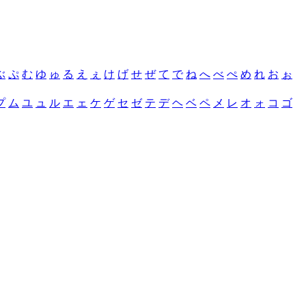
ぶ
ぷ
む
ゆ
ゅ
る
え
ぇ
け
げ
せ
ぜ
て
で
ね
へ
べ
ぺ
め
れ
お
ぉ
プ
ム
ユ
ュ
ル
エ
ェ
ケ
ゲ
セ
ゼ
テ
デ
ヘ
ベ
ペ
メ
レ
オ
ォ
コ
ゴ