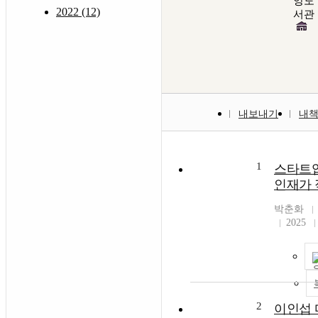
앙도
2022 (12)
서관
내보내기
내
1
스타트업
인재가
박춘화
2025
2
이인섭 