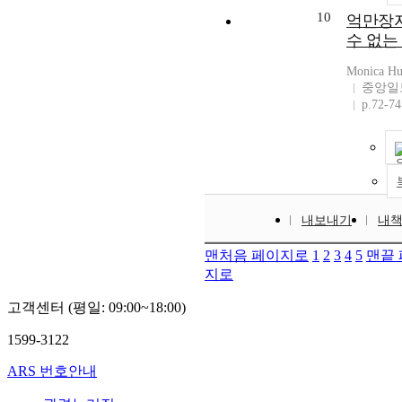
10
억만장자
수 없는
Monica Hu
중앙일
p.72-74
내보내기
내
맨처음 페이지로
1
2
3
4
5
맨끝
지로
고객센터 (평일: 09:00~18:00)
1599-3122
ARS 번호안내