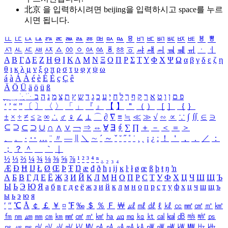
北京 을 입력하시려면
beijing
을 입력하시고 space를 누르
시면 됩니다.
ㅥ
ㅦ
ㅧ
ㅨ
ㅩ
ㅪ
ㅫ
ㅬ
ㅭ
ㅮ
ㅯ
ㅰ
ㅱ
ㅲ
ㅳ
ㅴ
ㅵ
ㅶ
ㅷ
ㅸ
ㅹ
ㅺ
ㅻ
ㅼ
ㅽ
ㅾ
ㅿ
ㆀ
ㆁ
ㆂ
ㆃ
ㆄ
ㆅ
ㆆ
ㆇ
ㆈ
ㆉ
ㆊ
ㆋ
ㆌ
ㆍ
ㆎ
Α
Β
Γ
Δ
Ε
Ζ
Η
Θ
Ι
Κ
Λ
Μ
Ν
Ξ
Ο
Π
Ρ
Σ
Τ
Υ
Φ
Χ
Ψ
Ω
α
β
γ
δ
ε
ζ
η
θ
ι
κ
λ
μ
ν
ξ
ο
π
ρ
σ
τ
υ
φ
χ
ψ
ω
á
à
Á
À
é
è
É
È
ç
Ç
ê
Ä
Ö
Ü
ä
ö
ü
ß
ְ
ֳ
ֲ
ֱ
ָ
ַ
ֵ
ֶ
ִ
ֹ
ּ
ֻ
ׂ
ׁ
ּ
ב
ה
נ
מ
צ
ת
ץ
ש
ד
ג
כ
ע
י
ח
ל
ך
ף
ק
ר
א
ט
ו
ן
ם
פ
‘
’
“
”
〔
〕
〈
〉
「
」
『
』
【
】
＂
（
）
［
］
｛
｝
±
×
÷
≠
≤
≥
∞
∴
♂
♀
∠
⊥
⌒
∂
∇
≡
≒
≪
≫
√
∽
∝
∵
∫
∬
∈
∋
⊆
⊇
⊂
⊃
∪
∩
∧
∨
￢
⇒
⇔
∀
∃
∮
∑
∏
＋
－
＜
＝
＞
、
。
·
‥
…
¨
〃
―
∥
＼
∼
´
～
ˇ
˘
˝
˚
˙
¸
˛
¡
¿
ː
！
＇
，
．
／
：
；
？
＾
＿
｀
｜
½
⅓
⅔
¼
¾
⅛
⅜
⅝
⅞
¹
²
³
⁴
ⁿ
₁
₂
₃
₄
Æ
Ð
Ħ
Ĳ
Ł
Ø
Œ
Þ
Ŧ
Ŋ
æ
đ
ð
ħ
ı
ĳ
ĸ
ŀ
ł
ø
œ
ß
þ
ŧ
ŋ
ŉ
А
Б
В
Г
Д
Е
Ё
Ж
З
И
Й
К
Л
М
Н
О
П
Р
С
Т
У
Ф
Х
Ц
Ч
Ш
Щ
Ъ
Ы
Ь
Э
Ю
Я
а
б
в
г
д
е
ё
ж
з
и
й
к
л
м
н
о
п
р
с
т
у
ф
х
ц
ч
ш
щ
ъ
ы
ь
э
ю
я
′
″
℃
Å
￠
￡
￥
¤
℉
‰
＄
％
Ｆ
￦
㎕
㎖
㎗
ℓ
㎘
㏄
㎣
㎤
㎥
㎦
㎙
㎚
㎛
㎜
㎝
㎞
㎟
㎠
㎡
㎢
㏊
㎍
㎎
㎏
㏏
㎈
㎉
㏈
㎧
㎨
㎰
㎱
㎲
㎳
㎴
㎵
㎶
㎷
㎸
㎹
㎀
㎁
㎂
㎃
㎄
㎺
㎻
㎽
㎾
㎿
㎐
㎑