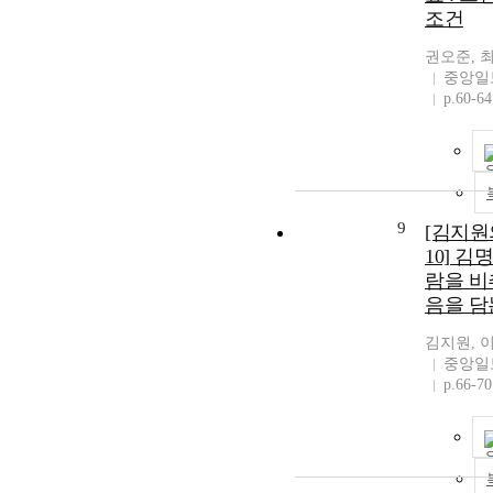
조건
권오준, 
중앙일
p.60-64
9
[김지원
10] 김
람을 비
음을 담
김지원, 
중앙일
p.66-70