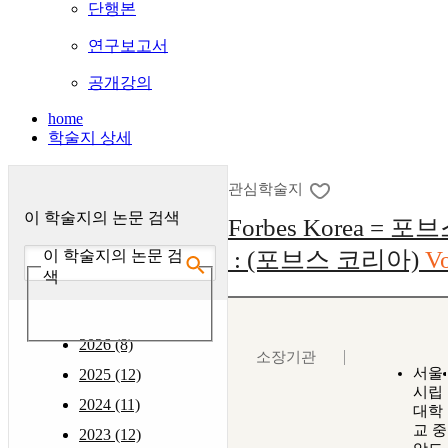
단행본
연구보고서
공개강의
home
학술지 상세
관심학술지
이 학술지의 논문 검색
Forbes Korea = 
: (포브스 코리아)
Vo
이 학술지의 논문 검
색
2026 (8)
소장기관
서울
2025 (12)
시립
2024 (11)
대학
교 중
2023 (12)