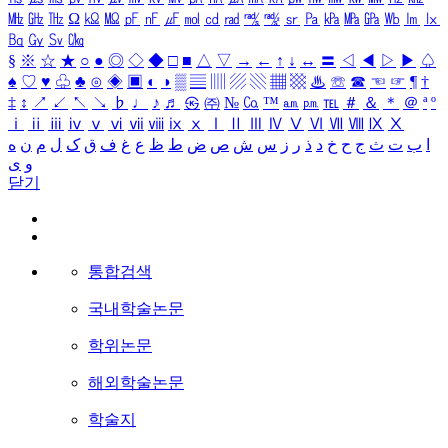
㎒
㎓
㎔
Ω
㏀
㏁
㎊
㎋
㎌
㏖
㏅
㎭
㎮
㎯
㏛
㎩
㎪
㎫
㎬
㏝
㏐
㏓
㏃
㏉
㏜
㏆
§
※
☆
★
○
●
◎
◇
◆
□
■
△
▽
→
←
↑
↓
↔
〓
◁
◀
▷
▶
♤
♠
♡
♥
♧
♣
⊙
◈
▣
◐
◑
▒
▤
▥
▨
▧
▦
▩
♨
☏
☎
☜
☞
¶
†
‡
↕
↗
↙
↖
↘
♭
♩
♪
♬
㉿
㈜
№
㏇
™
㏂
㏘
℡
＃
＆
＊
＠
ª
º
ⅰ
ⅱ
ⅲ
ⅳ
ⅴ
ⅵ
ⅶ
ⅷ
ⅸ
ⅹ
Ⅰ
Ⅱ
Ⅲ
Ⅳ
Ⅴ
Ⅵ
Ⅶ
Ⅷ
Ⅸ
Ⅹ
ا
ب
ت
ث
ج
ح
خ
د
ذ
ر
ز
س
ش
ص
ض
ط
ظ
ع
غ
ف
ق
ک
ل
م
ن
ه
و
ی
닫기
통합검색
국내학술논문
학위논문
해외학술논문
학술지