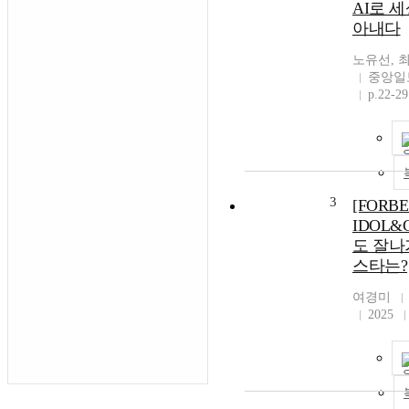
AI로 세
아내다
노유선, 
중앙일
p.22-29
3
[FORBE
IDOL&
도 잘나
스타는?
여경미
2025