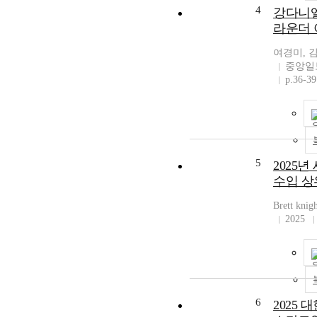
4
강다니엘
라운더
여경미, 
중앙일
p.36-39
5
2025
수입 상
Brett knig
2025
6
2025