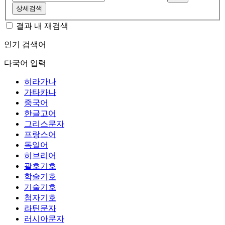
상세검색
결과 내 재검색
인기 검색어
다국어 입력
히라가나
가타카나
중국어
한글고어
그리스문자
프랑스어
독일어
히브리어
괄호기호
학술기호
기술기호
첨자기호
라틴문자
러시아문자