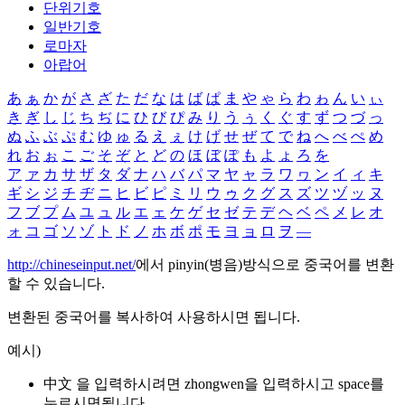
단위기호
일반기호
로마자
아랍어
あ
ぁ
か
が
さ
ざ
た
だ
な
は
ば
ぱ
ま
や
ゃ
ら
わ
ゎ
ん
い
ぃ
き
ぎ
し
じ
ち
ぢ
に
ひ
び
ぴ
み
り
う
ぅ
く
ぐ
す
ず
つ
づ
っ
ぬ
ふ
ぶ
ぷ
む
ゆ
ゅ
る
え
ぇ
け
げ
せ
ぜ
て
で
ね
へ
べ
ぺ
め
れ
お
ぉ
こ
ご
そ
ぞ
と
ど
の
ほ
ぼ
ぽ
も
よ
ょ
ろ
を
ア
ァ
カ
サ
ザ
タ
ダ
ナ
ハ
バ
パ
マ
ヤ
ャ
ラ
ワ
ヮ
ン
イ
ィ
キ
ギ
シ
ジ
チ
ヂ
ニ
ヒ
ビ
ピ
ミ
リ
ウ
ゥ
ク
グ
ス
ズ
ツ
ヅ
ッ
ヌ
フ
ブ
プ
ム
ユ
ュ
ル
エ
ェ
ケ
ゲ
セ
ゼ
テ
デ
ヘ
ベ
ペ
メ
レ
オ
ォ
コ
ゴ
ソ
ゾ
ト
ド
ノ
ホ
ボ
ポ
モ
ヨ
ョ
ロ
ヲ
―
http://chineseinput.net/
에서 pinyin(병음)방식으로 중국어를 변환
할 수 있습니다.
변환된 중국어를 복사하여 사용하시면 됩니다.
예시)
中文 을 입력하시려면
zhongwen
을 입력하시고 space를
누르시면됩니다.