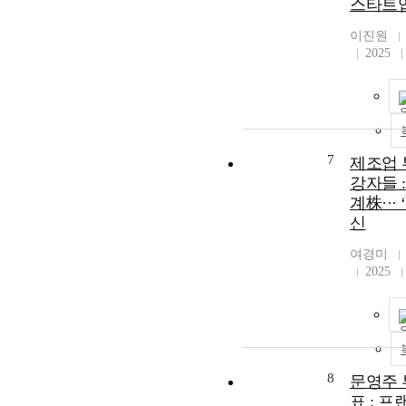
스타트
이진원
2025
7
제조업 
강자들 :
계株···
신
여경미
2025
8
문영주 
표 : 