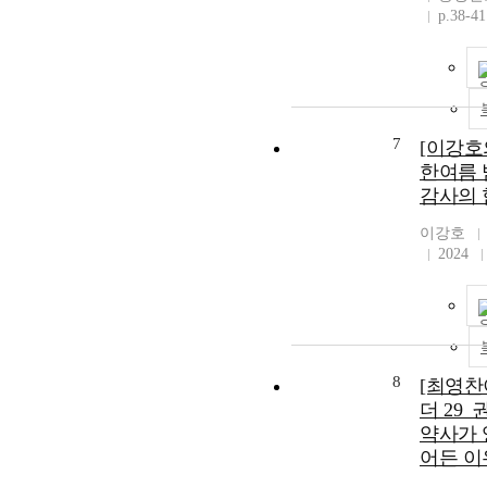
p.38-41
7
[이강호
한여름 
감사의 
이강호
2024
8
[최영찬
더 29_
약사가 
어든 이