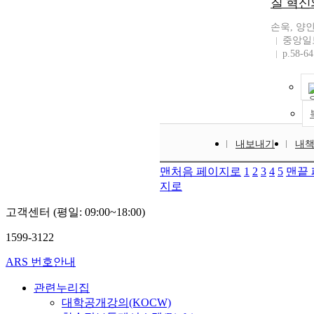
질 혁신
손욱, 양
중앙일
p.58-64
내보내기
내
맨처음 페이지로
1
2
3
4
5
맨끝
지로
고객센터 (평일: 09:00~18:00)
1599-3122
ARS 번호안내
관련누리집
대학공개강의(KOCW)