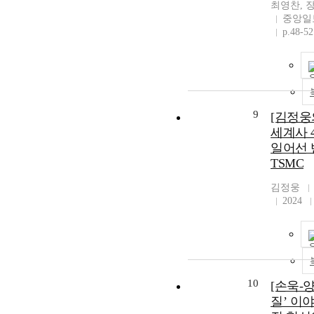
최영찬, 
중앙일
p.48-52
9
[김정웅
세계사 
일어선 
TSMC
김정웅
2024
10
[손욱-
질’ 이야