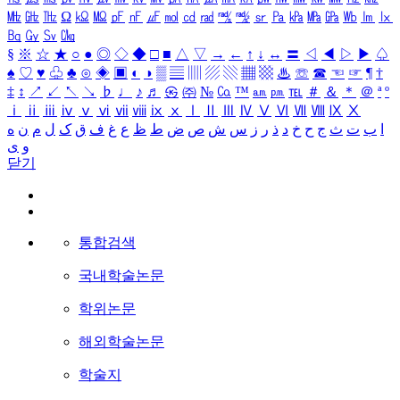
㎒
㎓
㎔
Ω
㏀
㏁
㎊
㎋
㎌
㏖
㏅
㎭
㎮
㎯
㏛
㎩
㎪
㎫
㎬
㏝
㏐
㏓
㏃
㏉
㏜
㏆
§
※
☆
★
○
●
◎
◇
◆
□
■
△
▽
→
←
↑
↓
↔
〓
◁
◀
▷
▶
♤
♠
♡
♥
♧
♣
⊙
◈
▣
◐
◑
▒
▤
▥
▨
▧
▦
▩
♨
☏
☎
☜
☞
¶
†
‡
↕
↗
↙
↖
↘
♭
♩
♪
♬
㉿
㈜
№
㏇
™
㏂
㏘
℡
＃
＆
＊
＠
ª
º
ⅰ
ⅱ
ⅲ
ⅳ
ⅴ
ⅵ
ⅶ
ⅷ
ⅸ
ⅹ
Ⅰ
Ⅱ
Ⅲ
Ⅳ
Ⅴ
Ⅵ
Ⅶ
Ⅷ
Ⅸ
Ⅹ
ا
ب
ت
ث
ج
ح
خ
د
ذ
ر
ز
س
ش
ص
ض
ط
ظ
ع
غ
ف
ق
ک
ل
م
ن
ه
و
ی
닫기
통합검색
국내학술논문
학위논문
해외학술논문
학술지