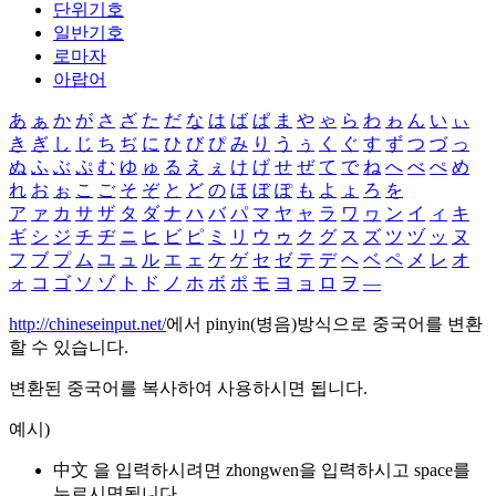
단위기호
일반기호
로마자
아랍어
あ
ぁ
か
が
さ
ざ
た
だ
な
は
ば
ぱ
ま
や
ゃ
ら
わ
ゎ
ん
い
ぃ
き
ぎ
し
じ
ち
ぢ
に
ひ
び
ぴ
み
り
う
ぅ
く
ぐ
す
ず
つ
づ
っ
ぬ
ふ
ぶ
ぷ
む
ゆ
ゅ
る
え
ぇ
け
げ
せ
ぜ
て
で
ね
へ
べ
ぺ
め
れ
お
ぉ
こ
ご
そ
ぞ
と
ど
の
ほ
ぼ
ぽ
も
よ
ょ
ろ
を
ア
ァ
カ
サ
ザ
タ
ダ
ナ
ハ
バ
パ
マ
ヤ
ャ
ラ
ワ
ヮ
ン
イ
ィ
キ
ギ
シ
ジ
チ
ヂ
ニ
ヒ
ビ
ピ
ミ
リ
ウ
ゥ
ク
グ
ス
ズ
ツ
ヅ
ッ
ヌ
フ
ブ
プ
ム
ユ
ュ
ル
エ
ェ
ケ
ゲ
セ
ゼ
テ
デ
ヘ
ベ
ペ
メ
レ
オ
ォ
コ
ゴ
ソ
ゾ
ト
ド
ノ
ホ
ボ
ポ
モ
ヨ
ョ
ロ
ヲ
―
http://chineseinput.net/
에서 pinyin(병음)방식으로 중국어를 변환
할 수 있습니다.
변환된 중국어를 복사하여 사용하시면 됩니다.
예시)
中文 을 입력하시려면
zhongwen
을 입력하시고 space를
누르시면됩니다.