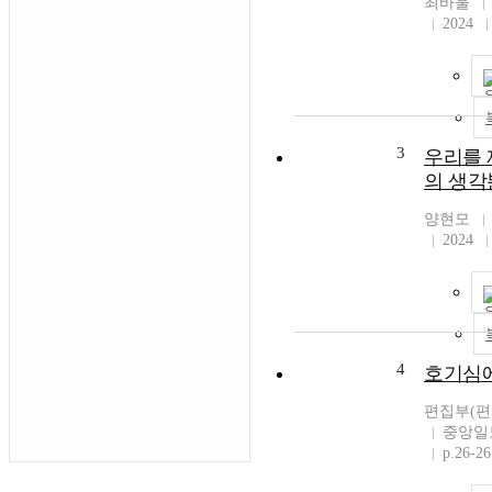
최바울
2024
3
우리를 
의 생
양현모
2024
4
호기심
편집부(편
중앙일
p.26-26