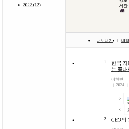
앙도
2022 (12)
서관
내보내기
내
1
한국 자
는 중대
이한빈
2024
2
CEO의