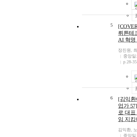
5
[COVE
뤼튼테크
AI 혁
장진원, 
중앙일
p.28-35
6
[김익환
업가 5
로 대표
임 지킴
김익환, 
중앙일