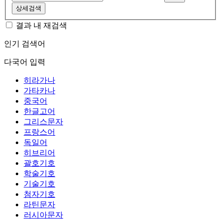
상세검색
결과 내 재검색
인기 검색어
다국어 입력
히라가나
가타카나
중국어
한글고어
그리스문자
프랑스어
독일어
히브리어
괄호기호
학술기호
기술기호
첨자기호
라틴문자
러시아문자