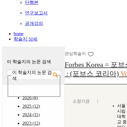
단행본
연구보고서
공개강의
home
학술지 상세
관심학술지
이 학술지의 논문 검색
Forbes Korea = 
: (포브스 코리아)
V
이 학술지의 논문 검
색
2026 (8)
소장기관
서울
2025 (12)
시립
2024 (11)
대학
교 중
2023 (12)