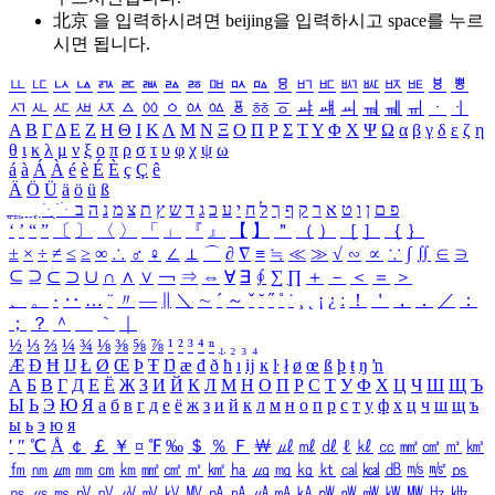
北京 을 입력하시려면
beijing
을 입력하시고 space를 누르
시면 됩니다.
ㅥ
ㅦ
ㅧ
ㅨ
ㅩ
ㅪ
ㅫ
ㅬ
ㅭ
ㅮ
ㅯ
ㅰ
ㅱ
ㅲ
ㅳ
ㅴ
ㅵ
ㅶ
ㅷ
ㅸ
ㅹ
ㅺ
ㅻ
ㅼ
ㅽ
ㅾ
ㅿ
ㆀ
ㆁ
ㆂ
ㆃ
ㆄ
ㆅ
ㆆ
ㆇ
ㆈ
ㆉ
ㆊ
ㆋ
ㆌ
ㆍ
ㆎ
Α
Β
Γ
Δ
Ε
Ζ
Η
Θ
Ι
Κ
Λ
Μ
Ν
Ξ
Ο
Π
Ρ
Σ
Τ
Υ
Φ
Χ
Ψ
Ω
α
β
γ
δ
ε
ζ
η
θ
ι
κ
λ
μ
ν
ξ
ο
π
ρ
σ
τ
υ
φ
χ
ψ
ω
á
à
Á
À
é
è
É
È
ç
Ç
ê
Ä
Ö
Ü
ä
ö
ü
ß
ְ
ֳ
ֲ
ֱ
ָ
ַ
ֵ
ֶ
ִ
ֹ
ּ
ֻ
ׂ
ׁ
ּ
ב
ה
נ
מ
צ
ת
ץ
ש
ד
ג
כ
ע
י
ח
ל
ך
ף
ק
ר
א
ט
ו
ן
ם
פ
‘
’
“
”
〔
〕
〈
〉
「
」
『
』
【
】
＂
（
）
［
］
｛
｝
±
×
÷
≠
≤
≥
∞
∴
♂
♀
∠
⊥
⌒
∂
∇
≡
≒
≪
≫
√
∽
∝
∵
∫
∬
∈
∋
⊆
⊇
⊂
⊃
∪
∩
∧
∨
￢
⇒
⇔
∀
∃
∮
∑
∏
＋
－
＜
＝
＞
、
。
·
‥
…
¨
〃
―
∥
＼
∼
´
～
ˇ
˘
˝
˚
˙
¸
˛
¡
¿
ː
！
＇
，
．
／
：
；
？
＾
＿
｀
｜
½
⅓
⅔
¼
¾
⅛
⅜
⅝
⅞
¹
²
³
⁴
ⁿ
₁
₂
₃
₄
Æ
Ð
Ħ
Ĳ
Ł
Ø
Œ
Þ
Ŧ
Ŋ
æ
đ
ð
ħ
ı
ĳ
ĸ
ŀ
ł
ø
œ
ß
þ
ŧ
ŋ
ŉ
А
Б
В
Г
Д
Е
Ё
Ж
З
И
Й
К
Л
М
Н
О
П
Р
С
Т
У
Ф
Х
Ц
Ч
Ш
Щ
Ъ
Ы
Ь
Э
Ю
Я
а
б
в
г
д
е
ё
ж
з
и
й
к
л
м
н
о
п
р
с
т
у
ф
х
ц
ч
ш
щ
ъ
ы
ь
э
ю
я
′
″
℃
Å
￠
￡
￥
¤
℉
‰
＄
％
Ｆ
￦
㎕
㎖
㎗
ℓ
㎘
㏄
㎣
㎤
㎥
㎦
㎙
㎚
㎛
㎜
㎝
㎞
㎟
㎠
㎡
㎢
㏊
㎍
㎎
㎏
㏏
㎈
㎉
㏈
㎧
㎨
㎰
㎱
㎲
㎳
㎴
㎵
㎶
㎷
㎸
㎹
㎀
㎁
㎂
㎃
㎄
㎺
㎻
㎽
㎾
㎿
㎐
㎑