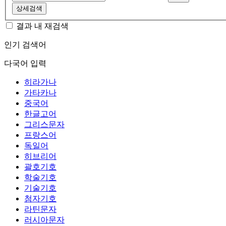
상세검색
결과 내 재검색
인기 검색어
다국어 입력
히라가나
가타카나
중국어
한글고어
그리스문자
프랑스어
독일어
히브리어
괄호기호
학술기호
기술기호
첨자기호
라틴문자
러시아문자