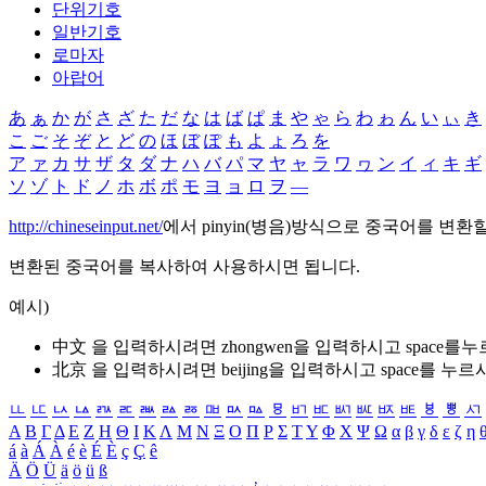
단위기호
일반기호
로마자
아랍어
あ
ぁ
か
が
さ
ざ
た
だ
な
は
ば
ぱ
ま
や
ゃ
ら
わ
ゎ
ん
い
ぃ
き
こ
ご
そ
ぞ
と
ど
の
ほ
ぼ
ぽ
も
よ
ょ
ろ
を
ア
ァ
カ
サ
ザ
タ
ダ
ナ
ハ
バ
パ
マ
ヤ
ャ
ラ
ワ
ヮ
ン
イ
ィ
キ
ギ
ソ
ゾ
ト
ド
ノ
ホ
ボ
ポ
モ
ヨ
ョ
ロ
ヲ
―
http://chineseinput.net/
에서 pinyin(병음)방식으로 중국어를 변환
변환된 중국어를 복사하여 사용하시면 됩니다.
예시)
中文 을 입력하시려면
zhongwen
을 입력하시고 space를
北京 을 입력하시려면
beijing
을 입력하시고 space를 누르
ㅥ
ㅦ
ㅧ
ㅨ
ㅩ
ㅪ
ㅫ
ㅬ
ㅭ
ㅮ
ㅯ
ㅰ
ㅱ
ㅲ
ㅳ
ㅴ
ㅵ
ㅶ
ㅷ
ㅸ
ㅹ
ㅺ
Α
Β
Γ
Δ
Ε
Ζ
Η
Θ
Ι
Κ
Λ
Μ
Ν
Ξ
Ο
Π
Ρ
Σ
Τ
Υ
Φ
Χ
Ψ
Ω
α
β
γ
δ
ε
ζ
η
á
à
Á
À
é
è
É
È
ç
Ç
ê
Ä
Ö
Ü
ä
ö
ü
ß