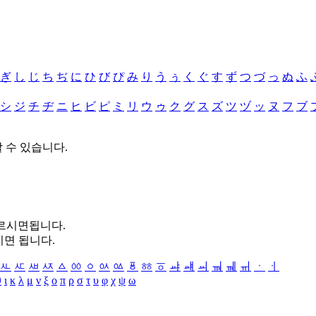
ぎ
し
じ
ち
ぢ
に
ひ
び
ぴ
み
り
う
ぅ
く
ぐ
す
ず
つ
づ
っ
ぬ
ふ
シ
ジ
チ
ヂ
ニ
ヒ
ビ
ピ
ミ
リ
ウ
ゥ
ク
グ
ス
ズ
ツ
ヅ
ッ
ヌ
フ
ブ
할 수 있습니다.
누르시면됩니다.
시면 됩니다.
ㅻ
ㅼ
ㅽ
ㅾ
ㅿ
ㆀ
ㆁ
ㆂ
ㆃ
ㆄ
ㆅ
ㆆ
ㆇ
ㆈ
ㆉ
ㆊ
ㆋ
ㆌ
ㆍ
ㆎ
θ
ι
κ
λ
μ
ν
ξ
ο
π
ρ
σ
τ
υ
φ
χ
ψ
ω