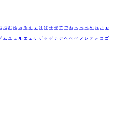
ぶ
ぷ
む
ゆ
ゅ
る
え
ぇ
け
げ
せ
ぜ
て
で
ね
へ
べ
ぺ
め
れ
お
ぉ
プ
ム
ユ
ュ
ル
エ
ェ
ケ
ゲ
セ
ゼ
テ
デ
ヘ
ベ
ペ
メ
レ
オ
ォ
コ
ゴ