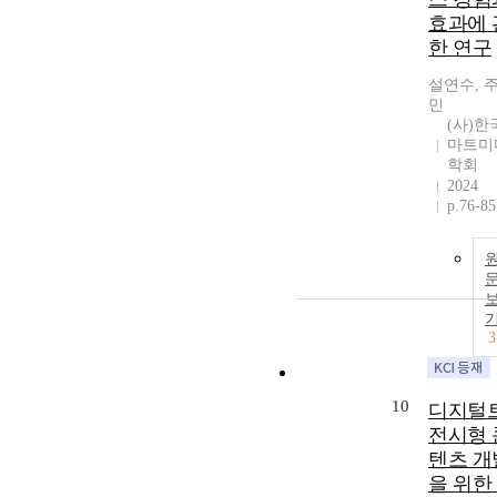
효과에 
한 연구
설연수, 
민
(사)한
마트미
학회
2024
p.76-85
3
10
디지털
전시형 
텐츠 개
을 위한