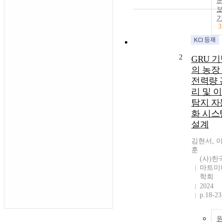
3
2
GRU 
의 농장
전력량 
리 및 
탐지 자
화 시스
설계
김현서, 
훈
(사)한
마트미
학회
2024
p.18-23