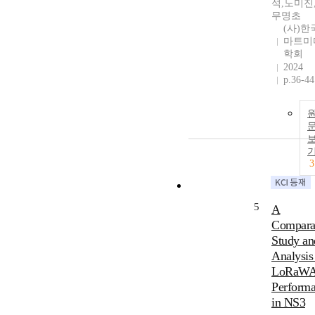
석,노미진
무명초
(사)한
마트미
학회
2024
p.36-44
3
5
A
Compara
Study an
Analysis
LoRaW
Perform
in NS3