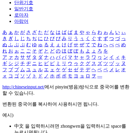
단위기호
일반기호
로마자
아랍어
あ
ぁ
か
が
さ
ざ
た
だ
な
は
ば
ぱ
ま
や
ゃ
ら
わ
ゎ
ん
い
ぃ
き
ぎ
し
じ
ち
ぢ
に
ひ
び
ぴ
み
り
う
ぅ
く
ぐ
す
ず
つ
づ
っ
ぬ
ふ
ぶ
ぷ
む
ゆ
ゅ
る
え
ぇ
け
げ
せ
ぜ
て
で
ね
へ
べ
ぺ
め
れ
お
ぉ
こ
ご
そ
ぞ
と
ど
の
ほ
ぼ
ぽ
も
よ
ょ
ろ
を
ア
ァ
カ
サ
ザ
タ
ダ
ナ
ハ
バ
パ
マ
ヤ
ャ
ラ
ワ
ヮ
ン
イ
ィ
キ
ギ
シ
ジ
チ
ヂ
ニ
ヒ
ビ
ピ
ミ
リ
ウ
ゥ
ク
グ
ス
ズ
ツ
ヅ
ッ
ヌ
フ
ブ
プ
ム
ユ
ュ
ル
エ
ェ
ケ
ゲ
セ
ゼ
テ
デ
ヘ
ベ
ペ
メ
レ
オ
ォ
コ
ゴ
ソ
ゾ
ト
ド
ノ
ホ
ボ
ポ
モ
ヨ
ョ
ロ
ヲ
―
http://chineseinput.net/
에서 pinyin(병음)방식으로 중국어를 변환
할 수 있습니다.
변환된 중국어를 복사하여 사용하시면 됩니다.
예시)
中文 을 입력하시려면
zhongwen
을 입력하시고 space를
누르시면됩니다.