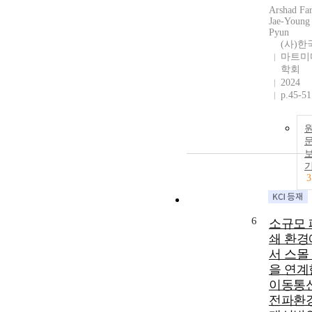
Arshad Fa
Jae-Young
Pyun
(사)한
마트미
학회
2024
p.45-51
3
6
소규모 
쇄 환경
서 스몰
을 연계
이동통
전파환