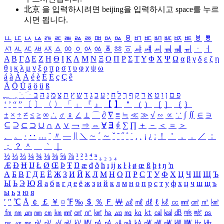
北京 을 입력하시려면
beijing
을 입력하시고 space를 누르
시면 됩니다.
ㅥ
ㅦ
ㅧ
ㅨ
ㅩ
ㅪ
ㅫ
ㅬ
ㅭ
ㅮ
ㅯ
ㅰ
ㅱ
ㅲ
ㅳ
ㅴ
ㅵ
ㅶ
ㅷ
ㅸ
ㅹ
ㅺ
ㅻ
ㅼ
ㅽ
ㅾ
ㅿ
ㆀ
ㆁ
ㆂ
ㆃ
ㆄ
ㆅ
ㆆ
ㆇ
ㆈ
ㆉ
ㆊ
ㆋ
ㆌ
ㆍ
ㆎ
Α
Β
Γ
Δ
Ε
Ζ
Η
Θ
Ι
Κ
Λ
Μ
Ν
Ξ
Ο
Π
Ρ
Σ
Τ
Υ
Φ
Χ
Ψ
Ω
α
β
γ
δ
ε
ζ
η
θ
ι
κ
λ
μ
ν
ξ
ο
π
ρ
σ
τ
υ
φ
χ
ψ
ω
á
à
Á
À
é
è
É
È
ç
Ç
ê
Ä
Ö
Ü
ä
ö
ü
ß
ְ
ֳ
ֲ
ֱ
ָ
ַ
ֵ
ֶ
ִ
ֹ
ּ
ֻ
ׂ
ׁ
ּ
ב
ה
נ
מ
צ
ת
ץ
ש
ד
ג
כ
ע
י
ח
ל
ך
ף
ק
ר
א
ט
ו
ן
ם
פ
‘
’
“
”
〔
〕
〈
〉
「
」
『
』
【
】
＂
（
）
［
］
｛
｝
±
×
÷
≠
≤
≥
∞
∴
♂
♀
∠
⊥
⌒
∂
∇
≡
≒
≪
≫
√
∽
∝
∵
∫
∬
∈
∋
⊆
⊇
⊂
⊃
∪
∩
∧
∨
￢
⇒
⇔
∀
∃
∮
∑
∏
＋
－
＜
＝
＞
、
。
·
‥
…
¨
〃
―
∥
＼
∼
´
～
ˇ
˘
˝
˚
˙
¸
˛
¡
¿
ː
！
＇
，
．
／
：
；
？
＾
＿
｀
｜
½
⅓
⅔
¼
¾
⅛
⅜
⅝
⅞
¹
²
³
⁴
ⁿ
₁
₂
₃
₄
Æ
Ð
Ħ
Ĳ
Ł
Ø
Œ
Þ
Ŧ
Ŋ
æ
đ
ð
ħ
ı
ĳ
ĸ
ŀ
ł
ø
œ
ß
þ
ŧ
ŋ
ŉ
А
Б
В
Г
Д
Е
Ё
Ж
З
И
Й
К
Л
М
Н
О
П
Р
С
Т
У
Ф
Х
Ц
Ч
Ш
Щ
Ъ
Ы
Ь
Э
Ю
Я
а
б
в
г
д
е
ё
ж
з
и
й
к
л
м
н
о
п
р
с
т
у
ф
х
ц
ч
ш
щ
ъ
ы
ь
э
ю
я
′
″
℃
Å
￠
￡
￥
¤
℉
‰
＄
％
Ｆ
￦
㎕
㎖
㎗
ℓ
㎘
㏄
㎣
㎤
㎥
㎦
㎙
㎚
㎛
㎜
㎝
㎞
㎟
㎠
㎡
㎢
㏊
㎍
㎎
㎏
㏏
㎈
㎉
㏈
㎧
㎨
㎰
㎱
㎲
㎳
㎴
㎵
㎶
㎷
㎸
㎹
㎀
㎁
㎂
㎃
㎄
㎺
㎻
㎽
㎾
㎿
㎐
㎑