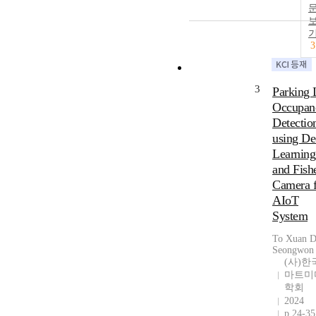
3
3
Parking 
Occupan
Detectio
using De
Learning
and Fish
Camera f
AIoT
System
To Xuan D
Seongwon
(사)한
마트미
학회
2024
p.24-35