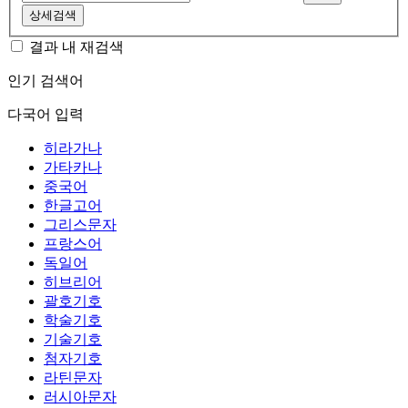
상세검색
결과 내 재검색
인기 검색어
다국어 입력
히라가나
가타카나
중국어
한글고어
그리스문자
프랑스어
독일어
히브리어
괄호기호
학술기호
기술기호
첨자기호
라틴문자
러시아문자