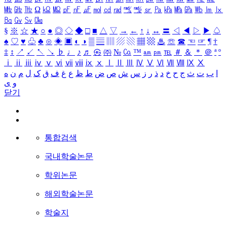
㎒
㎓
㎔
Ω
㏀
㏁
㎊
㎋
㎌
㏖
㏅
㎭
㎮
㎯
㏛
㎩
㎪
㎫
㎬
㏝
㏐
㏓
㏃
㏉
㏜
㏆
§
※
☆
★
○
●
◎
◇
◆
□
■
△
▽
→
←
↑
↓
↔
〓
◁
◀
▷
▶
♤
♠
♡
♥
♧
♣
⊙
◈
▣
◐
◑
▒
▤
▥
▨
▧
▦
▩
♨
☏
☎
☜
☞
¶
†
‡
↕
↗
↙
↖
↘
♭
♩
♪
♬
㉿
㈜
№
㏇
™
㏂
㏘
℡
＃
＆
＊
＠
ª
º
ⅰ
ⅱ
ⅲ
ⅳ
ⅴ
ⅵ
ⅶ
ⅷ
ⅸ
ⅹ
Ⅰ
Ⅱ
Ⅲ
Ⅳ
Ⅴ
Ⅵ
Ⅶ
Ⅷ
Ⅸ
Ⅹ
ا
ب
ت
ث
ج
ح
خ
د
ذ
ر
ز
س
ش
ص
ض
ط
ظ
ع
غ
ف
ق
ک
ل
م
ن
ه
و
ی
닫기
통합검색
국내학술논문
학위논문
해외학술논문
학술지