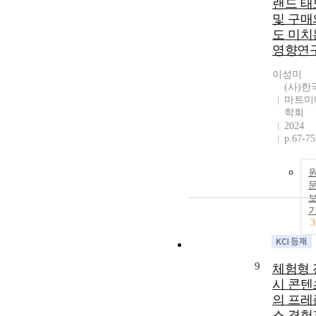
랜드 태
및 구매
도 미치
영향연
이성미
(사)한
마트미
학회
2024
p.67-75
3
9
체험형 
시 콘텐
의 프레
스 경험