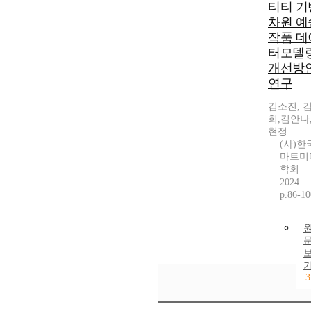
티티 기
차원 예
작품 데
터모델
개선방
연구
김소진, 
희,김안나
현정
(사)한
마트미
학회
2024
p.86-10
3