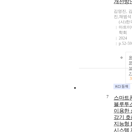
개선방
김영진, 
진,채범석
(사)한
마트미
학회
2024
p.52-59
3
7
스마트
블루투
이용한 
강기 호
지능형 I
시스템 