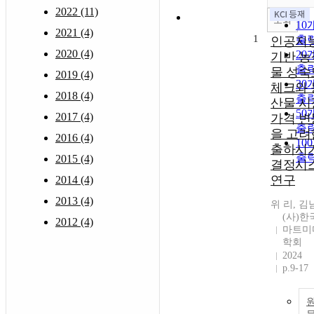
2022 (11)
조회
10
2021 (4)
1
출
인공지
2020 (4)
20
기반 농
출
물 성숙
2019 (4)
30
체크와 
2018 (4)
출
산물 시
50
2017 (4)
가격 변
출
을 고려
2016 (4)
10
출하시
출
2015 (4)
결정시
연구
2014 (4)
2013 (4)
위 리, 김
(사)한
2012 (4)
마트미
학회
2024
p.9-17