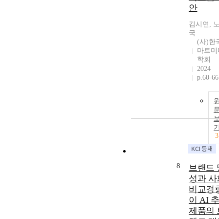
안
김시연, 
국
(사)한
마트미
학회
2024
p.60-66
3
8
브랜드 
성과 사
비교경
이 AI 
제품의 