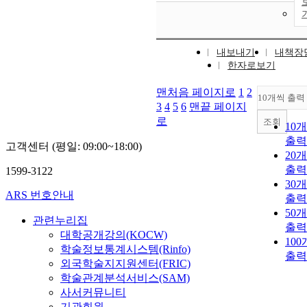
내보내기
내책장
한자로보기
맨처음 페이지로
1
2
10개씩 출력
3
4
5
6
맨끝 페이지
로
조회
10
출력
고객센터 (평일: 09:00~18:00)
20
출력
1599-3122
30
ARS 번호안내
출력
50
관련누리집
출력
대학공개강의(KOCW)
10
학술정보통계시스템(Rinfo)
출력
외국학술지지원센터(FRIC)
학술관계분석서비스(SAM)
사서커뮤니티
기관회원