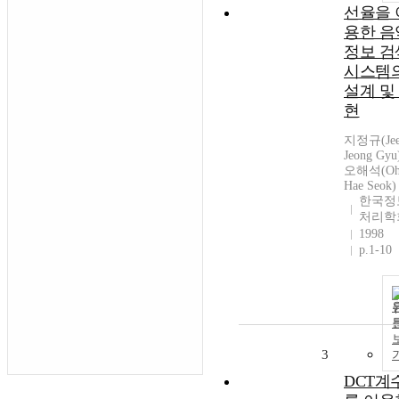
선율을 
용한 음
정보 검
시스템
설계 및
현
지정규(Je
Jeong Gyu
오해석(O
Hae Seok)
한국정
처리학
1998
p.1-10
3
DCT계