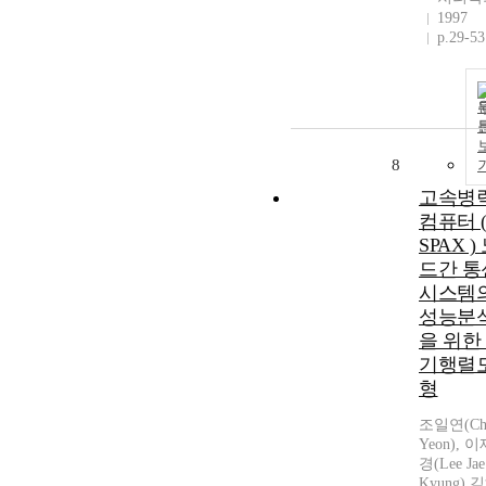
1997
p.29-53
8
고속병
컴퓨터 
SPAX )
드간 통
시스템
성능분
을 위한
기행렬
형
조일연(Cho
Yeon), 
경(Lee Jae
Kyung),