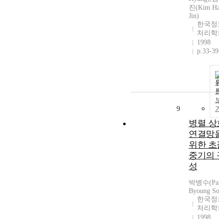
진(Kim H
Jin)
한국정
처리학
1998
p.33-39
9
병렬 상
연결망
위한 초
중기의 
성
박병수(Pa
Byoung So
한국정
처리학
1998