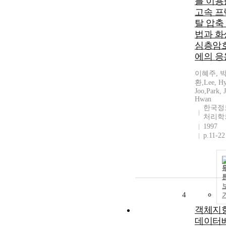
를 이용
고속 프
탈 압축
법과 화
심층암
에의 응
이혜주, 
환,Lee, Hy
Joo,Park, J
Hwan
한국정
처리학
1997
p.11-22
4
객체지
데이터