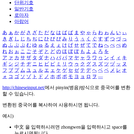
단위기호
일반기호
로마자
아랍어
あ
ぁ
か
が
さ
ざ
た
だ
な
は
ば
ぱ
ま
や
ゃ
ら
わ
ゎ
ん
い
ぃ
き
ぎ
し
じ
ち
ぢ
に
ひ
び
ぴ
み
り
う
ぅ
く
ぐ
す
ず
つ
づ
っ
ぬ
ふ
ぶ
ぷ
む
ゆ
ゅ
る
え
ぇ
け
げ
せ
ぜ
て
で
ね
へ
べ
ぺ
め
れ
お
ぉ
こ
ご
そ
ぞ
と
ど
の
ほ
ぼ
ぽ
も
よ
ょ
ろ
を
ア
ァ
カ
サ
ザ
タ
ダ
ナ
ハ
バ
パ
マ
ヤ
ャ
ラ
ワ
ヮ
ン
イ
ィ
キ
ギ
シ
ジ
チ
ヂ
ニ
ヒ
ビ
ピ
ミ
リ
ウ
ゥ
ク
グ
ス
ズ
ツ
ヅ
ッ
ヌ
フ
ブ
プ
ム
ユ
ュ
ル
エ
ェ
ケ
ゲ
セ
ゼ
テ
デ
ヘ
ベ
ペ
メ
レ
オ
ォ
コ
ゴ
ソ
ゾ
ト
ド
ノ
ホ
ボ
ポ
モ
ヨ
ョ
ロ
ヲ
―
http://chineseinput.net/
에서 pinyin(병음)방식으로 중국어를 변환
할 수 있습니다.
변환된 중국어를 복사하여 사용하시면 됩니다.
예시)
中文 을 입력하시려면
zhongwen
을 입력하시고 space를
누르시면됩니다.