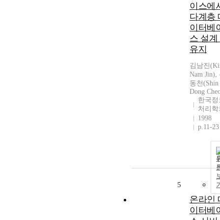
이스에
다계층 
이터베
스 설계
유지
김남진(Ki
Nam Jin),
동천(Shin
Dong Che
한국정
처리학
1998
p.11-23
5
온라인 
이터베