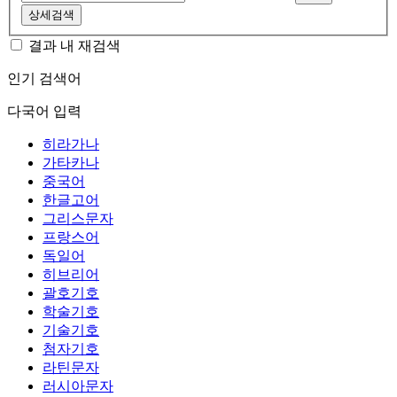
상세검색
결과 내 재검색
인기 검색어
다국어 입력
히라가나
가타카나
중국어
한글고어
그리스문자
프랑스어
독일어
히브리어
괄호기호
학술기호
기술기호
첨자기호
라틴문자
러시아문자