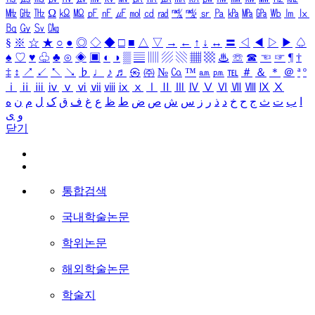
㎒
㎓
㎔
Ω
㏀
㏁
㎊
㎋
㎌
㏖
㏅
㎭
㎮
㎯
㏛
㎩
㎪
㎫
㎬
㏝
㏐
㏓
㏃
㏉
㏜
㏆
§
※
☆
★
○
●
◎
◇
◆
□
■
△
▽
→
←
↑
↓
↔
〓
◁
◀
▷
▶
♤
♠
♡
♥
♧
♣
⊙
◈
▣
◐
◑
▒
▤
▥
▨
▧
▦
▩
♨
☏
☎
☜
☞
¶
†
‡
↕
↗
↙
↖
↘
♭
♩
♪
♬
㉿
㈜
№
㏇
™
㏂
㏘
℡
＃
＆
＊
＠
ª
º
ⅰ
ⅱ
ⅲ
ⅳ
ⅴ
ⅵ
ⅶ
ⅷ
ⅸ
ⅹ
Ⅰ
Ⅱ
Ⅲ
Ⅳ
Ⅴ
Ⅵ
Ⅶ
Ⅷ
Ⅸ
Ⅹ
ا
ب
ت
ث
ج
ح
خ
د
ذ
ر
ز
س
ش
ص
ض
ط
ظ
ع
غ
ف
ق
ک
ل
م
ن
ه
و
ی
닫기
통합검색
국내학술논문
학위논문
해외학술논문
학술지