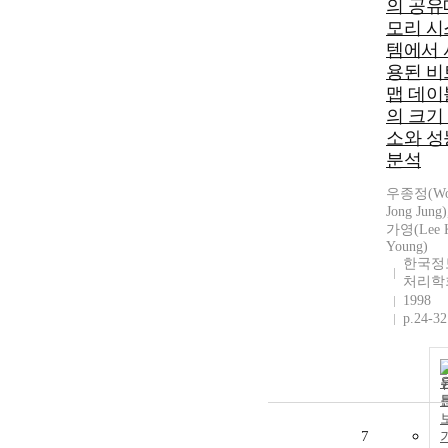
의 공유
모리 시
템에서 
용된 비
맵 데이
의 크기
소와 성
분석
우종정(W
Jong Jung
가영(Lee 
Young)
한국정
처리학
1998
p.24-32
7