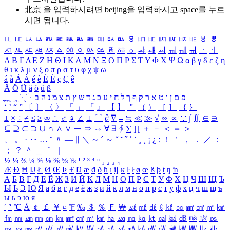
北京 을 입력하시려면
beijing
을 입력하시고 space를 누르
시면 됩니다.
ㅥ
ㅦ
ㅧ
ㅨ
ㅩ
ㅪ
ㅫ
ㅬ
ㅭ
ㅮ
ㅯ
ㅰ
ㅱ
ㅲ
ㅳ
ㅴ
ㅵ
ㅶ
ㅷ
ㅸ
ㅹ
ㅺ
ㅻ
ㅼ
ㅽ
ㅾ
ㅿ
ㆀ
ㆁ
ㆂ
ㆃ
ㆄ
ㆅ
ㆆ
ㆇ
ㆈ
ㆉ
ㆊ
ㆋ
ㆌ
ㆍ
ㆎ
Α
Β
Γ
Δ
Ε
Ζ
Η
Θ
Ι
Κ
Λ
Μ
Ν
Ξ
Ο
Π
Ρ
Σ
Τ
Υ
Φ
Χ
Ψ
Ω
α
β
γ
δ
ε
ζ
η
θ
ι
κ
λ
μ
ν
ξ
ο
π
ρ
σ
τ
υ
φ
χ
ψ
ω
á
à
Á
À
é
è
É
È
ç
Ç
ê
Ä
Ö
Ü
ä
ö
ü
ß
ְ
ֳ
ֲ
ֱ
ָ
ַ
ֵ
ֶ
ִ
ֹ
ּ
ֻ
ׂ
ׁ
ּ
ב
ה
נ
מ
צ
ת
ץ
ש
ד
ג
כ
ע
י
ח
ל
ך
ף
ק
ר
א
ט
ו
ן
ם
פ
‘
’
“
”
〔
〕
〈
〉
「
」
『
』
【
】
＂
（
）
［
］
｛
｝
±
×
÷
≠
≤
≥
∞
∴
♂
♀
∠
⊥
⌒
∂
∇
≡
≒
≪
≫
√
∽
∝
∵
∫
∬
∈
∋
⊆
⊇
⊂
⊃
∪
∩
∧
∨
￢
⇒
⇔
∀
∃
∮
∑
∏
＋
－
＜
＝
＞
、
。
·
‥
…
¨
〃
―
∥
＼
∼
´
～
ˇ
˘
˝
˚
˙
¸
˛
¡
¿
ː
！
＇
，
．
／
：
；
？
＾
＿
｀
｜
½
⅓
⅔
¼
¾
⅛
⅜
⅝
⅞
¹
²
³
⁴
ⁿ
₁
₂
₃
₄
Æ
Ð
Ħ
Ĳ
Ł
Ø
Œ
Þ
Ŧ
Ŋ
æ
đ
ð
ħ
ı
ĳ
ĸ
ŀ
ł
ø
œ
ß
þ
ŧ
ŋ
ŉ
А
Б
В
Г
Д
Е
Ё
Ж
З
И
Й
К
Л
М
Н
О
П
Р
С
Т
У
Ф
Х
Ц
Ч
Ш
Щ
Ъ
Ы
Ь
Э
Ю
Я
а
б
в
г
д
е
ё
ж
з
и
й
к
л
м
н
о
п
р
с
т
у
ф
х
ц
ч
ш
щ
ъ
ы
ь
э
ю
я
′
″
℃
Å
￠
￡
￥
¤
℉
‰
＄
％
Ｆ
￦
㎕
㎖
㎗
ℓ
㎘
㏄
㎣
㎤
㎥
㎦
㎙
㎚
㎛
㎜
㎝
㎞
㎟
㎠
㎡
㎢
㏊
㎍
㎎
㎏
㏏
㎈
㎉
㏈
㎧
㎨
㎰
㎱
㎲
㎳
㎴
㎵
㎶
㎷
㎸
㎹
㎀
㎁
㎂
㎃
㎄
㎺
㎻
㎽
㎾
㎿
㎐
㎑