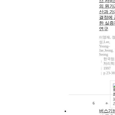
스 서비
의 원가
산과 가
결정에 
한 실증
연구
이영재, 
성,Lee,
Yeong-
Jae,Jeong,
Seong
한국정
처리학
1997
p.23-38
6
버스기