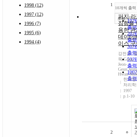
1
1998 (12)
10개씩 출력
1997 (12)
퍼지-라
조회
10
집합을 
1996 (7)
출력
용한 관
1995 (6)
20
데이터
출력
1994 (4)
이스 구
30
출력
강전근, 
50
묵,Gang,
Jeon-
출력
Geun,Jeon
10
Hwan-Mu
출력
한국정
처리학
1997
p.1-10
2