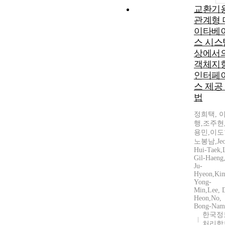
교환기
관계형 
이타베
스 시스
상에서
객체지
인터페
스 제공
법
정희택, 
행,조주현
용민,이도
노봉남,Jeo
Hui-Taek,
Gil-Haeng,
Ju-
Hyeon,Ki
Yong-
Min,Lee, 
Heon,No,
Bong-Nam
한국정
처리학