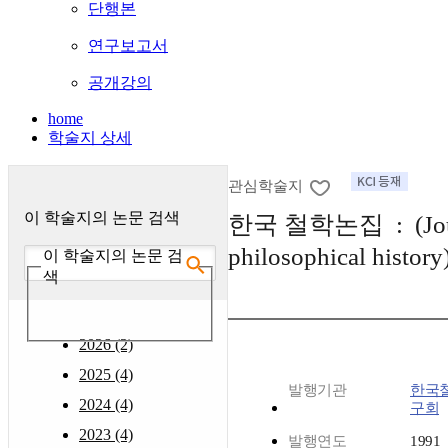
단행본
연구보고서
공개강의
home
학술지 상세
관심학술지
이 학술지의 논문 검색
한국 철학논집 : (Journ
philosophical history
이 학술지의 논문 검
색
2026 (2)
2025 (4)
발행기관
한국
2024 (4)
구회
2023 (4)
발행연도
1991