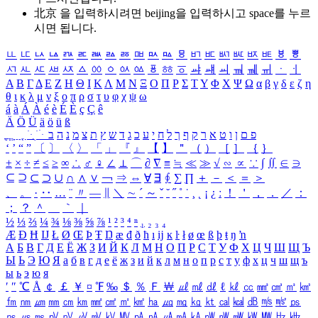
北京 을 입력하시려면
beijing
을 입력하시고 space를 누르
시면 됩니다.
ㅥ
ㅦ
ㅧ
ㅨ
ㅩ
ㅪ
ㅫ
ㅬ
ㅭ
ㅮ
ㅯ
ㅰ
ㅱ
ㅲ
ㅳ
ㅴ
ㅵ
ㅶ
ㅷ
ㅸ
ㅹ
ㅺ
ㅻ
ㅼ
ㅽ
ㅾ
ㅿ
ㆀ
ㆁ
ㆂ
ㆃ
ㆄ
ㆅ
ㆆ
ㆇ
ㆈ
ㆉ
ㆊ
ㆋ
ㆌ
ㆍ
ㆎ
Α
Β
Γ
Δ
Ε
Ζ
Η
Θ
Ι
Κ
Λ
Μ
Ν
Ξ
Ο
Π
Ρ
Σ
Τ
Υ
Φ
Χ
Ψ
Ω
α
β
γ
δ
ε
ζ
η
θ
ι
κ
λ
μ
ν
ξ
ο
π
ρ
σ
τ
υ
φ
χ
ψ
ω
á
à
Á
À
é
è
É
È
ç
Ç
ê
Ä
Ö
Ü
ä
ö
ü
ß
ְ
ֳ
ֲ
ֱ
ָ
ַ
ֵ
ֶ
ִ
ֹ
ּ
ֻ
ׂ
ׁ
ּ
ב
ה
נ
מ
צ
ת
ץ
ש
ד
ג
כ
ע
י
ח
ל
ך
ף
ק
ר
א
ט
ו
ן
ם
פ
‘
’
“
”
〔
〕
〈
〉
「
」
『
』
【
】
＂
（
）
［
］
｛
｝
±
×
÷
≠
≤
≥
∞
∴
♂
♀
∠
⊥
⌒
∂
∇
≡
≒
≪
≫
√
∽
∝
∵
∫
∬
∈
∋
⊆
⊇
⊂
⊃
∪
∩
∧
∨
￢
⇒
⇔
∀
∃
∮
∑
∏
＋
－
＜
＝
＞
、
。
·
‥
…
¨
〃
―
∥
＼
∼
´
～
ˇ
˘
˝
˚
˙
¸
˛
¡
¿
ː
！
＇
，
．
／
：
；
？
＾
＿
｀
｜
½
⅓
⅔
¼
¾
⅛
⅜
⅝
⅞
¹
²
³
⁴
ⁿ
₁
₂
₃
₄
Æ
Ð
Ħ
Ĳ
Ł
Ø
Œ
Þ
Ŧ
Ŋ
æ
đ
ð
ħ
ı
ĳ
ĸ
ŀ
ł
ø
œ
ß
þ
ŧ
ŋ
ŉ
А
Б
В
Г
Д
Е
Ё
Ж
З
И
Й
К
Л
М
Н
О
П
Р
С
Т
У
Ф
Х
Ц
Ч
Ш
Щ
Ъ
Ы
Ь
Э
Ю
Я
а
б
в
г
д
е
ё
ж
з
и
й
к
л
м
н
о
п
р
с
т
у
ф
х
ц
ч
ш
щ
ъ
ы
ь
э
ю
я
′
″
℃
Å
￠
￡
￥
¤
℉
‰
＄
％
Ｆ
￦
㎕
㎖
㎗
ℓ
㎘
㏄
㎣
㎤
㎥
㎦
㎙
㎚
㎛
㎜
㎝
㎞
㎟
㎠
㎡
㎢
㏊
㎍
㎎
㎏
㏏
㎈
㎉
㏈
㎧
㎨
㎰
㎱
㎲
㎳
㎴
㎵
㎶
㎷
㎸
㎹
㎀
㎁
㎂
㎃
㎄
㎺
㎻
㎽
㎾
㎿
㎐
㎑