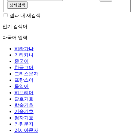
상세검색
결과 내 재검색
인기 검색어
다국어 입력
히라가나
가타카나
중국어
한글고어
그리스문자
프랑스어
독일어
히브리어
괄호기호
학술기호
기술기호
첨자기호
라틴문자
러시아문자