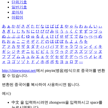
단위기호
일반기호
로마자
아랍어
あ
ぁ
か
が
さ
ざ
た
だ
な
は
ば
ぱ
ま
や
ゃ
ら
わ
ゎ
ん
い
ぃ
き
ぎ
し
じ
ち
ぢ
に
ひ
び
ぴ
み
り
う
ぅ
く
ぐ
す
ず
つ
づ
っ
ぬ
ふ
ぶ
ぷ
む
ゆ
ゅ
る
え
ぇ
け
げ
せ
ぜ
て
で
ね
へ
べ
ぺ
め
れ
お
ぉ
こ
ご
そ
ぞ
と
ど
の
ほ
ぼ
ぽ
も
よ
ょ
ろ
を
ア
ァ
カ
サ
ザ
タ
ダ
ナ
ハ
バ
パ
マ
ヤ
ャ
ラ
ワ
ヮ
ン
イ
ィ
キ
ギ
シ
ジ
チ
ヂ
ニ
ヒ
ビ
ピ
ミ
リ
ウ
ゥ
ク
グ
ス
ズ
ツ
ヅ
ッ
ヌ
フ
ブ
プ
ム
ユ
ュ
ル
エ
ェ
ケ
ゲ
セ
ゼ
テ
デ
ヘ
ベ
ペ
メ
レ
オ
ォ
コ
ゴ
ソ
ゾ
ト
ド
ノ
ホ
ボ
ポ
モ
ヨ
ョ
ロ
ヲ
―
http://chineseinput.net/
에서 pinyin(병음)방식으로 중국어를 변환
할 수 있습니다.
변환된 중국어를 복사하여 사용하시면 됩니다.
예시)
中文 을 입력하시려면
zhongwen
을 입력하시고 space를
누르시면됩니다.