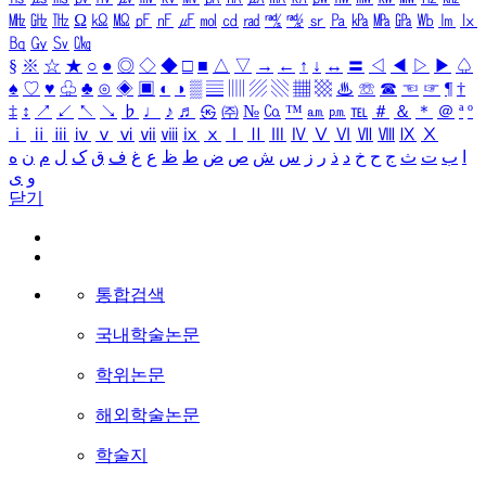
㎒
㎓
㎔
Ω
㏀
㏁
㎊
㎋
㎌
㏖
㏅
㎭
㎮
㎯
㏛
㎩
㎪
㎫
㎬
㏝
㏐
㏓
㏃
㏉
㏜
㏆
§
※
☆
★
○
●
◎
◇
◆
□
■
△
▽
→
←
↑
↓
↔
〓
◁
◀
▷
▶
♤
♠
♡
♥
♧
♣
⊙
◈
▣
◐
◑
▒
▤
▥
▨
▧
▦
▩
♨
☏
☎
☜
☞
¶
†
‡
↕
↗
↙
↖
↘
♭
♩
♪
♬
㉿
㈜
№
㏇
™
㏂
㏘
℡
＃
＆
＊
＠
ª
º
ⅰ
ⅱ
ⅲ
ⅳ
ⅴ
ⅵ
ⅶ
ⅷ
ⅸ
ⅹ
Ⅰ
Ⅱ
Ⅲ
Ⅳ
Ⅴ
Ⅵ
Ⅶ
Ⅷ
Ⅸ
Ⅹ
ا
ب
ت
ث
ج
ح
خ
د
ذ
ر
ز
س
ش
ص
ض
ط
ظ
ع
غ
ف
ق
ک
ل
م
ن
ه
و
ی
닫기
통합검색
국내학술논문
학위논문
해외학술논문
학술지