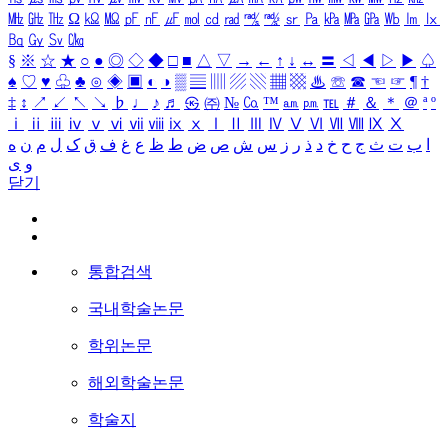
㎒
㎓
㎔
Ω
㏀
㏁
㎊
㎋
㎌
㏖
㏅
㎭
㎮
㎯
㏛
㎩
㎪
㎫
㎬
㏝
㏐
㏓
㏃
㏉
㏜
㏆
§
※
☆
★
○
●
◎
◇
◆
□
■
△
▽
→
←
↑
↓
↔
〓
◁
◀
▷
▶
♤
♠
♡
♥
♧
♣
⊙
◈
▣
◐
◑
▒
▤
▥
▨
▧
▦
▩
♨
☏
☎
☜
☞
¶
†
‡
↕
↗
↙
↖
↘
♭
♩
♪
♬
㉿
㈜
№
㏇
™
㏂
㏘
℡
＃
＆
＊
＠
ª
º
ⅰ
ⅱ
ⅲ
ⅳ
ⅴ
ⅵ
ⅶ
ⅷ
ⅸ
ⅹ
Ⅰ
Ⅱ
Ⅲ
Ⅳ
Ⅴ
Ⅵ
Ⅶ
Ⅷ
Ⅸ
Ⅹ
ا
ب
ت
ث
ج
ح
خ
د
ذ
ر
ز
س
ش
ص
ض
ط
ظ
ع
غ
ف
ق
ک
ل
م
ن
ه
و
ی
닫기
통합검색
국내학술논문
학위논문
해외학술논문
학술지