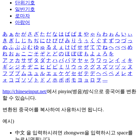
단위기호
일반기호
로마자
아랍어
あ
ぁ
か
が
さ
ざ
た
だ
な
は
ば
ぱ
ま
や
ゃ
ら
わ
ゎ
ん
い
ぃ
き
ぎ
し
じ
ち
ぢ
に
ひ
び
ぴ
み
り
う
ぅ
く
ぐ
す
ず
つ
づ
っ
ぬ
ふ
ぶ
ぷ
む
ゆ
ゅ
る
え
ぇ
け
げ
せ
ぜ
て
で
ね
へ
べ
ぺ
め
れ
お
ぉ
こ
ご
そ
ぞ
と
ど
の
ほ
ぼ
ぽ
も
よ
ょ
ろ
を
ア
ァ
カ
サ
ザ
タ
ダ
ナ
ハ
バ
パ
マ
ヤ
ャ
ラ
ワ
ヮ
ン
イ
ィ
キ
ギ
シ
ジ
チ
ヂ
ニ
ヒ
ビ
ピ
ミ
リ
ウ
ゥ
ク
グ
ス
ズ
ツ
ヅ
ッ
ヌ
フ
ブ
プ
ム
ユ
ュ
ル
エ
ェ
ケ
ゲ
セ
ゼ
テ
デ
ヘ
ベ
ペ
メ
レ
オ
ォ
コ
ゴ
ソ
ゾ
ト
ド
ノ
ホ
ボ
ポ
モ
ヨ
ョ
ロ
ヲ
―
http://chineseinput.net/
에서 pinyin(병음)방식으로 중국어를 변환
할 수 있습니다.
변환된 중국어를 복사하여 사용하시면 됩니다.
예시)
中文 을 입력하시려면
zhongwen
을 입력하시고 space를
누르시면됩니다.