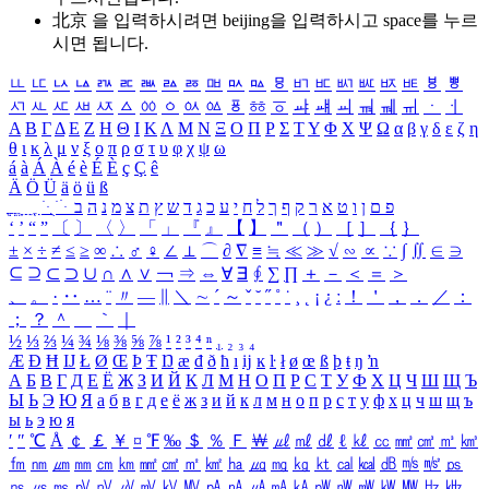
北京 을 입력하시려면
beijing
을 입력하시고 space를 누르
시면 됩니다.
ㅥ
ㅦ
ㅧ
ㅨ
ㅩ
ㅪ
ㅫ
ㅬ
ㅭ
ㅮ
ㅯ
ㅰ
ㅱ
ㅲ
ㅳ
ㅴ
ㅵ
ㅶ
ㅷ
ㅸ
ㅹ
ㅺ
ㅻ
ㅼ
ㅽ
ㅾ
ㅿ
ㆀ
ㆁ
ㆂ
ㆃ
ㆄ
ㆅ
ㆆ
ㆇ
ㆈ
ㆉ
ㆊ
ㆋ
ㆌ
ㆍ
ㆎ
Α
Β
Γ
Δ
Ε
Ζ
Η
Θ
Ι
Κ
Λ
Μ
Ν
Ξ
Ο
Π
Ρ
Σ
Τ
Υ
Φ
Χ
Ψ
Ω
α
β
γ
δ
ε
ζ
η
θ
ι
κ
λ
μ
ν
ξ
ο
π
ρ
σ
τ
υ
φ
χ
ψ
ω
á
à
Á
À
é
è
É
È
ç
Ç
ê
Ä
Ö
Ü
ä
ö
ü
ß
ְ
ֳ
ֲ
ֱ
ָ
ַ
ֵ
ֶ
ִ
ֹ
ּ
ֻ
ׂ
ׁ
ּ
ב
ה
נ
מ
צ
ת
ץ
ש
ד
ג
כ
ע
י
ח
ל
ך
ף
ק
ר
א
ט
ו
ן
ם
פ
‘
’
“
”
〔
〕
〈
〉
「
」
『
』
【
】
＂
（
）
［
］
｛
｝
±
×
÷
≠
≤
≥
∞
∴
♂
♀
∠
⊥
⌒
∂
∇
≡
≒
≪
≫
√
∽
∝
∵
∫
∬
∈
∋
⊆
⊇
⊂
⊃
∪
∩
∧
∨
￢
⇒
⇔
∀
∃
∮
∑
∏
＋
－
＜
＝
＞
、
。
·
‥
…
¨
〃
―
∥
＼
∼
´
～
ˇ
˘
˝
˚
˙
¸
˛
¡
¿
ː
！
＇
，
．
／
：
；
？
＾
＿
｀
｜
½
⅓
⅔
¼
¾
⅛
⅜
⅝
⅞
¹
²
³
⁴
ⁿ
₁
₂
₃
₄
Æ
Ð
Ħ
Ĳ
Ł
Ø
Œ
Þ
Ŧ
Ŋ
æ
đ
ð
ħ
ı
ĳ
ĸ
ŀ
ł
ø
œ
ß
þ
ŧ
ŋ
ŉ
А
Б
В
Г
Д
Е
Ё
Ж
З
И
Й
К
Л
М
Н
О
П
Р
С
Т
У
Ф
Х
Ц
Ч
Ш
Щ
Ъ
Ы
Ь
Э
Ю
Я
а
б
в
г
д
е
ё
ж
з
и
й
к
л
м
н
о
п
р
с
т
у
ф
х
ц
ч
ш
щ
ъ
ы
ь
э
ю
я
′
″
℃
Å
￠
￡
￥
¤
℉
‰
＄
％
Ｆ
￦
㎕
㎖
㎗
ℓ
㎘
㏄
㎣
㎤
㎥
㎦
㎙
㎚
㎛
㎜
㎝
㎞
㎟
㎠
㎡
㎢
㏊
㎍
㎎
㎏
㏏
㎈
㎉
㏈
㎧
㎨
㎰
㎱
㎲
㎳
㎴
㎵
㎶
㎷
㎸
㎹
㎀
㎁
㎂
㎃
㎄
㎺
㎻
㎽
㎾
㎿
㎐
㎑