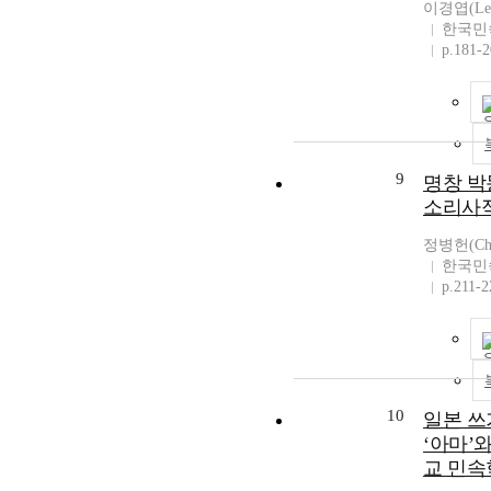
이경엽(Lee 
한국민
p.181-
9
명창 박
소리사
정병헌(Chun
한국민
p.211-2
10
일본 쓰
‘아마’
교 민속