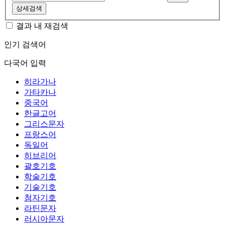
상세검색
결과 내 재검색
인기 검색어
다국어 입력
히라가나
가타카나
중국어
한글고어
그리스문자
프랑스어
독일어
히브리어
괄호기호
학술기호
기술기호
첨자기호
라틴문자
러시아문자