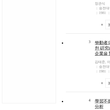
장관식
숭전대
1981
3
勞動者의
한 硏究
企業을 
김태준, 
숭전대
1981
4
學習不
分析