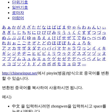
단위기호
일반기호
로마자
아랍어
あ
ぁ
か
が
さ
ざ
た
だ
な
は
ば
ぱ
ま
や
ゃ
ら
わ
ゎ
ん
い
ぃ
き
ぎ
し
じ
ち
ぢ
に
ひ
び
ぴ
み
り
う
ぅ
く
ぐ
す
ず
つ
づ
っ
ぬ
ふ
ぶ
ぷ
む
ゆ
ゅ
る
え
ぇ
け
げ
せ
ぜ
て
で
ね
へ
べ
ぺ
め
れ
お
ぉ
こ
ご
そ
ぞ
と
ど
の
ほ
ぼ
ぽ
も
よ
ょ
ろ
を
ア
ァ
カ
サ
ザ
タ
ダ
ナ
ハ
バ
パ
マ
ヤ
ャ
ラ
ワ
ヮ
ン
イ
ィ
キ
ギ
シ
ジ
チ
ヂ
ニ
ヒ
ビ
ピ
ミ
リ
ウ
ゥ
ク
グ
ス
ズ
ツ
ヅ
ッ
ヌ
フ
ブ
プ
ム
ユ
ュ
ル
エ
ェ
ケ
ゲ
セ
ゼ
テ
デ
ヘ
ベ
ペ
メ
レ
オ
ォ
コ
ゴ
ソ
ゾ
ト
ド
ノ
ホ
ボ
ポ
モ
ヨ
ョ
ロ
ヲ
―
http://chineseinput.net/
에서 pinyin(병음)방식으로 중국어를 변환
할 수 있습니다.
변환된 중국어를 복사하여 사용하시면 됩니다.
예시)
中文 을 입력하시려면
zhongwen
을 입력하시고 space를
누르시면됩니다.