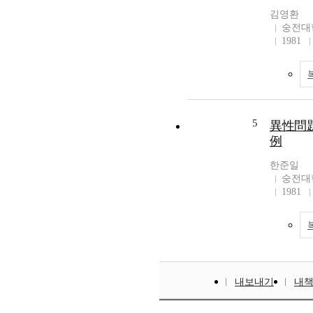
김영환
숭전대
1981
5
異性問題
例
한준일
숭전대
1981
내보내기
내