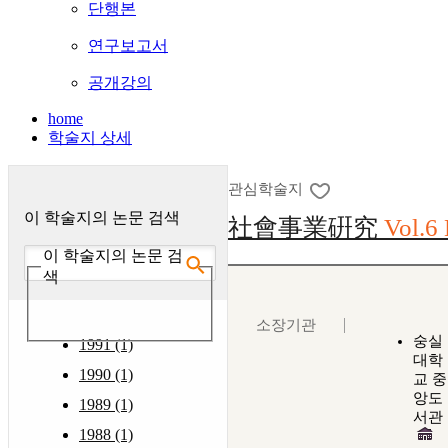
단행본
연구보고서
공개강의
home
학술지 상세
관심학술지
이 학술지의 논문 검색
社會事業硏究
Vol.6 
이 학술지의 논문 검
색
소장기관
숭실
1991 (1)
대학
1990 (1)
교 중
앙도
1989 (1)
서관
1988 (1)