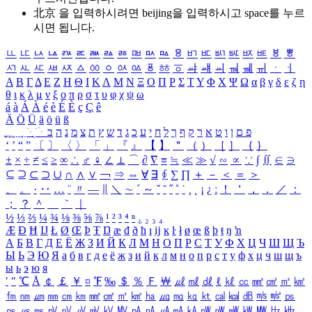
北京 을 입력하시려면
beijing
을 입력하시고 space를 누르
시면 됩니다.
ㅥ
ㅦ
ㅧ
ㅨ
ㅩ
ㅪ
ㅫ
ㅬ
ㅭ
ㅮ
ㅯ
ㅰ
ㅱ
ㅲ
ㅳ
ㅴ
ㅵ
ㅶ
ㅷ
ㅸ
ㅹ
ㅺ
ㅻ
ㅼ
ㅽ
ㅾ
ㅿ
ㆀ
ㆁ
ㆂ
ㆃ
ㆄ
ㆅ
ㆆ
ㆇ
ㆈ
ㆉ
ㆊ
ㆋ
ㆌ
ㆍ
ㆎ
Α
Β
Γ
Δ
Ε
Ζ
Η
Θ
Ι
Κ
Λ
Μ
Ν
Ξ
Ο
Π
Ρ
Σ
Τ
Υ
Φ
Χ
Ψ
Ω
α
β
γ
δ
ε
ζ
η
θ
ι
κ
λ
μ
ν
ξ
ο
π
ρ
σ
τ
υ
φ
χ
ψ
ω
á
à
Á
À
é
è
É
È
ç
Ç
ê
Ä
Ö
Ü
ä
ö
ü
ß
ְ
ֳ
ֲ
ֱ
ָ
ַ
ֵ
ֶ
ִ
ֹ
ּ
ֻ
ׂ
ׁ
ּ
ב
ה
נ
מ
צ
ת
ץ
ש
ד
ג
כ
ע
י
ח
ל
ך
ף
ק
ר
א
ט
ו
ן
ם
פ
‘
’
“
”
〔
〕
〈
〉
「
」
『
』
【
】
＂
（
）
［
］
｛
｝
±
×
÷
≠
≤
≥
∞
∴
♂
♀
∠
⊥
⌒
∂
∇
≡
≒
≪
≫
√
∽
∝
∵
∫
∬
∈
∋
⊆
⊇
⊂
⊃
∪
∩
∧
∨
￢
⇒
⇔
∀
∃
∮
∑
∏
＋
－
＜
＝
＞
、
。
·
‥
…
¨
〃
―
∥
＼
∼
´
～
ˇ
˘
˝
˚
˙
¸
˛
¡
¿
ː
！
＇
，
．
／
：
；
？
＾
＿
｀
｜
½
⅓
⅔
¼
¾
⅛
⅜
⅝
⅞
¹
²
³
⁴
ⁿ
₁
₂
₃
₄
Æ
Ð
Ħ
Ĳ
Ł
Ø
Œ
Þ
Ŧ
Ŋ
æ
đ
ð
ħ
ı
ĳ
ĸ
ŀ
ł
ø
œ
ß
þ
ŧ
ŋ
ŉ
А
Б
В
Г
Д
Е
Ё
Ж
З
И
Й
К
Л
М
Н
О
П
Р
С
Т
У
Ф
Х
Ц
Ч
Ш
Щ
Ъ
Ы
Ь
Э
Ю
Я
а
б
в
г
д
е
ё
ж
з
и
й
к
л
м
н
о
п
р
с
т
у
ф
х
ц
ч
ш
щ
ъ
ы
ь
э
ю
я
′
″
℃
Å
￠
￡
￥
¤
℉
‰
＄
％
Ｆ
￦
㎕
㎖
㎗
ℓ
㎘
㏄
㎣
㎤
㎥
㎦
㎙
㎚
㎛
㎜
㎝
㎞
㎟
㎠
㎡
㎢
㏊
㎍
㎎
㎏
㏏
㎈
㎉
㏈
㎧
㎨
㎰
㎱
㎲
㎳
㎴
㎵
㎶
㎷
㎸
㎹
㎀
㎁
㎂
㎃
㎄
㎺
㎻
㎽
㎾
㎿
㎐
㎑