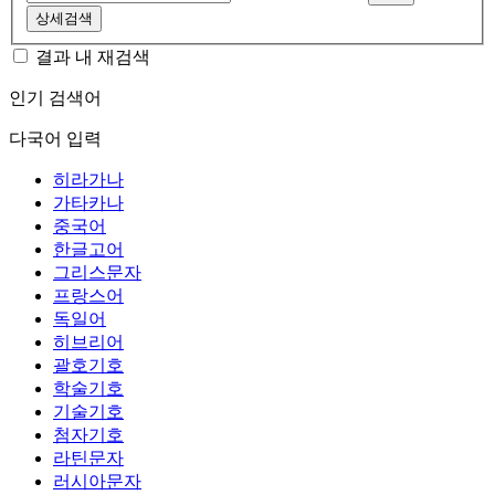
상세검색
결과 내 재검색
인기 검색어
다국어 입력
히라가나
가타카나
중국어
한글고어
그리스문자
프랑스어
독일어
히브리어
괄호기호
학술기호
기술기호
첨자기호
라틴문자
러시아문자