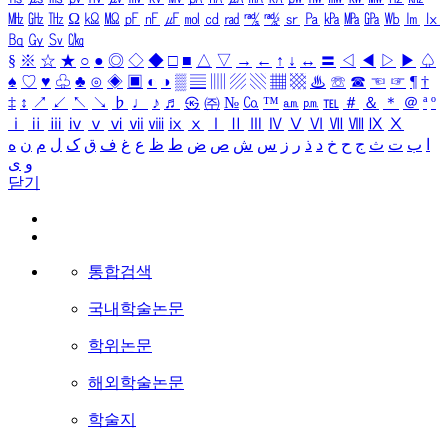
㎒
㎓
㎔
Ω
㏀
㏁
㎊
㎋
㎌
㏖
㏅
㎭
㎮
㎯
㏛
㎩
㎪
㎫
㎬
㏝
㏐
㏓
㏃
㏉
㏜
㏆
§
※
☆
★
○
●
◎
◇
◆
□
■
△
▽
→
←
↑
↓
↔
〓
◁
◀
▷
▶
♤
♠
♡
♥
♧
♣
⊙
◈
▣
◐
◑
▒
▤
▥
▨
▧
▦
▩
♨
☏
☎
☜
☞
¶
†
‡
↕
↗
↙
↖
↘
♭
♩
♪
♬
㉿
㈜
№
㏇
™
㏂
㏘
℡
＃
＆
＊
＠
ª
º
ⅰ
ⅱ
ⅲ
ⅳ
ⅴ
ⅵ
ⅶ
ⅷ
ⅸ
ⅹ
Ⅰ
Ⅱ
Ⅲ
Ⅳ
Ⅴ
Ⅵ
Ⅶ
Ⅷ
Ⅸ
Ⅹ
ا
ب
ت
ث
ج
ح
خ
د
ذ
ر
ز
س
ش
ص
ض
ط
ظ
ع
غ
ف
ق
ک
ل
م
ن
ه
و
ی
닫기
통합검색
국내학술논문
학위논문
해외학술논문
학술지