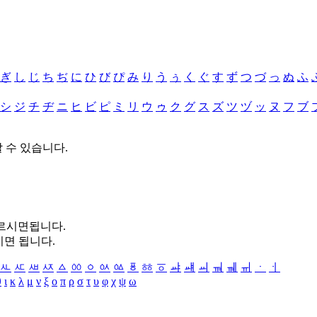
ぎ
し
じ
ち
ぢ
に
ひ
び
ぴ
み
り
う
ぅ
く
ぐ
す
ず
つ
づ
っ
ぬ
ふ
シ
ジ
チ
ヂ
ニ
ヒ
ビ
ピ
ミ
リ
ウ
ゥ
ク
グ
ス
ズ
ツ
ヅ
ッ
ヌ
フ
ブ
할 수 있습니다.
누르시면됩니다.
시면 됩니다.
ㅻ
ㅼ
ㅽ
ㅾ
ㅿ
ㆀ
ㆁ
ㆂ
ㆃ
ㆄ
ㆅ
ㆆ
ㆇ
ㆈ
ㆉ
ㆊ
ㆋ
ㆌ
ㆍ
ㆎ
θ
ι
κ
λ
μ
ν
ξ
ο
π
ρ
σ
τ
υ
φ
χ
ψ
ω