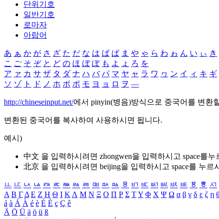
단위기호
일반기호
로마자
아랍어
あ
ぁ
か
が
さ
ざ
た
だ
な
は
ば
ぱ
ま
や
ゃ
ら
わ
ゎ
ん
い
ぃ
き
こ
ご
そ
ぞ
と
ど
の
ほ
ぼ
ぽ
も
よ
ょ
ろ
を
ア
ァ
カ
サ
ザ
タ
ダ
ナ
ハ
バ
パ
マ
ヤ
ャ
ラ
ワ
ヮ
ン
イ
ィ
キ
ギ
ソ
ゾ
ト
ド
ノ
ホ
ボ
ポ
モ
ヨ
ョ
ロ
ヲ
―
http://chineseinput.net/
에서 pinyin(병음)방식으로 중국어를 변환
변환된 중국어를 복사하여 사용하시면 됩니다.
예시)
中文 을 입력하시려면
zhongwen
을 입력하시고 space를
北京 을 입력하시려면
beijing
을 입력하시고 space를 누르
ㅥ
ㅦ
ㅧ
ㅨ
ㅩ
ㅪ
ㅫ
ㅬ
ㅭ
ㅮ
ㅯ
ㅰ
ㅱ
ㅲ
ㅳ
ㅴ
ㅵ
ㅶ
ㅷ
ㅸ
ㅹ
ㅺ
Α
Β
Γ
Δ
Ε
Ζ
Η
Θ
Ι
Κ
Λ
Μ
Ν
Ξ
Ο
Π
Ρ
Σ
Τ
Υ
Φ
Χ
Ψ
Ω
α
β
γ
δ
ε
ζ
η
á
à
Á
À
é
è
É
È
ç
Ç
ê
Ä
Ö
Ü
ä
ö
ü
ß