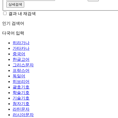
상세검색
결과 내 재검색
인기 검색어
다국어 입력
히라가나
가타카나
중국어
한글고어
그리스문자
프랑스어
독일어
히브리어
괄호기호
학술기호
기술기호
첨자기호
라틴문자
러시아문자