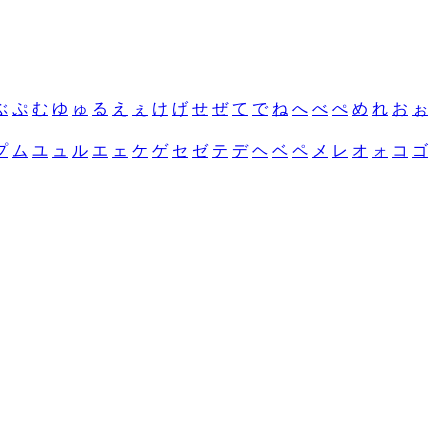
ぶ
ぷ
む
ゆ
ゅ
る
え
ぇ
け
げ
せ
ぜ
て
で
ね
へ
べ
ぺ
め
れ
お
ぉ
プ
ム
ユ
ュ
ル
エ
ェ
ケ
ゲ
セ
ゼ
テ
デ
ヘ
ベ
ペ
メ
レ
オ
ォ
コ
ゴ