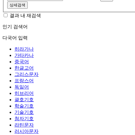
상세검색
결과 내 재검색
인기 검색어
다국어 입력
히라가나
가타카나
중국어
한글고어
그리스문자
프랑스어
독일어
히브리어
괄호기호
학술기호
기술기호
첨자기호
라틴문자
러시아문자