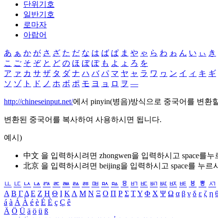
단위기호
일반기호
로마자
아랍어
あ
ぁ
か
が
さ
ざ
た
だ
な
は
ば
ぱ
ま
や
ゃ
ら
わ
ゎ
ん
い
ぃ
き
こ
ご
そ
ぞ
と
ど
の
ほ
ぼ
ぽ
も
よ
ょ
ろ
を
ア
ァ
カ
サ
ザ
タ
ダ
ナ
ハ
バ
パ
マ
ヤ
ャ
ラ
ワ
ヮ
ン
イ
ィ
キ
ギ
ソ
ゾ
ト
ド
ノ
ホ
ボ
ポ
モ
ヨ
ョ
ロ
ヲ
―
http://chineseinput.net/
에서 pinyin(병음)방식으로 중국어를 변환
변환된 중국어를 복사하여 사용하시면 됩니다.
예시)
中文 을 입력하시려면
zhongwen
을 입력하시고 space를
北京 을 입력하시려면
beijing
을 입력하시고 space를 누르
ㅥ
ㅦ
ㅧ
ㅨ
ㅩ
ㅪ
ㅫ
ㅬ
ㅭ
ㅮ
ㅯ
ㅰ
ㅱ
ㅲ
ㅳ
ㅴ
ㅵ
ㅶ
ㅷ
ㅸ
ㅹ
ㅺ
Α
Β
Γ
Δ
Ε
Ζ
Η
Θ
Ι
Κ
Λ
Μ
Ν
Ξ
Ο
Π
Ρ
Σ
Τ
Υ
Φ
Χ
Ψ
Ω
α
β
γ
δ
ε
ζ
η
á
à
Á
À
é
è
É
È
ç
Ç
ê
Ä
Ö
Ü
ä
ö
ü
ß