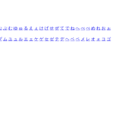
ぶ
ぷ
む
ゆ
ゅ
る
え
ぇ
け
げ
せ
ぜ
て
で
ね
へ
べ
ぺ
め
れ
お
ぉ
プ
ム
ユ
ュ
ル
エ
ェ
ケ
ゲ
セ
ゼ
テ
デ
ヘ
ベ
ペ
メ
レ
オ
ォ
コ
ゴ