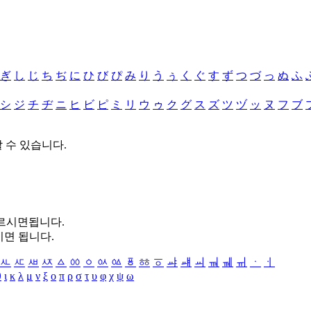
ぎ
し
じ
ち
ぢ
に
ひ
び
ぴ
み
り
う
ぅ
く
ぐ
す
ず
つ
づ
っ
ぬ
ふ
シ
ジ
チ
ヂ
ニ
ヒ
ビ
ピ
ミ
リ
ウ
ゥ
ク
グ
ス
ズ
ツ
ヅ
ッ
ヌ
フ
ブ
할 수 있습니다.
누르시면됩니다.
시면 됩니다.
ㅻ
ㅼ
ㅽ
ㅾ
ㅿ
ㆀ
ㆁ
ㆂ
ㆃ
ㆄ
ㆅ
ㆆ
ㆇ
ㆈ
ㆉ
ㆊ
ㆋ
ㆌ
ㆍ
ㆎ
θ
ι
κ
λ
μ
ν
ξ
ο
π
ρ
σ
τ
υ
φ
χ
ψ
ω