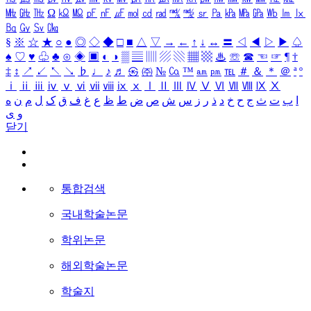
㎒
㎓
㎔
Ω
㏀
㏁
㎊
㎋
㎌
㏖
㏅
㎭
㎮
㎯
㏛
㎩
㎪
㎫
㎬
㏝
㏐
㏓
㏃
㏉
㏜
㏆
§
※
☆
★
○
●
◎
◇
◆
□
■
△
▽
→
←
↑
↓
↔
〓
◁
◀
▷
▶
♤
♠
♡
♥
♧
♣
⊙
◈
▣
◐
◑
▒
▤
▥
▨
▧
▦
▩
♨
☏
☎
☜
☞
¶
†
‡
↕
↗
↙
↖
↘
♭
♩
♪
♬
㉿
㈜
№
㏇
™
㏂
㏘
℡
＃
＆
＊
＠
ª
º
ⅰ
ⅱ
ⅲ
ⅳ
ⅴ
ⅵ
ⅶ
ⅷ
ⅸ
ⅹ
Ⅰ
Ⅱ
Ⅲ
Ⅳ
Ⅴ
Ⅵ
Ⅶ
Ⅷ
Ⅸ
Ⅹ
ا
ب
ت
ث
ج
ح
خ
د
ذ
ر
ز
س
ش
ص
ض
ط
ظ
ع
غ
ف
ق
ک
ل
م
ن
ه
و
ی
닫기
통합검색
국내학술논문
학위논문
해외학술논문
학술지