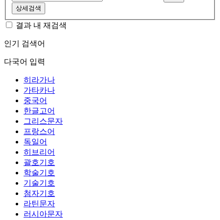
상세검색
결과 내 재검색
인기 검색어
다국어 입력
히라가나
가타카나
중국어
한글고어
그리스문자
프랑스어
독일어
히브리어
괄호기호
학술기호
기술기호
첨자기호
라틴문자
러시아문자