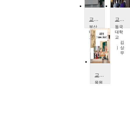
교육학 교과 교육론
교육학개론
부산
동국
대학
대학
교
교
박
김
창
상
언
무
교육학개론
목원
대학
교
김
진
영