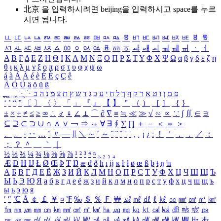
北京 을 입력하시려면
beijing
을 입력하시고 space를 누르
시면 됩니다.
ㅥ
ㅦ
ㅧ
ㅨ
ㅩ
ㅪ
ㅫ
ㅬ
ㅭ
ㅮ
ㅯ
ㅰ
ㅱ
ㅲ
ㅳ
ㅴ
ㅵ
ㅶ
ㅷ
ㅸ
ㅹ
ㅺ
ㅻ
ㅼ
ㅽ
ㅾ
ㅿ
ㆀ
ㆁ
ㆂ
ㆃ
ㆄ
ㆅ
ㆆ
ㆇ
ㆈ
ㆉ
ㆊ
ㆋ
ㆌ
ㆍ
ㆎ
Α
Β
Γ
Δ
Ε
Ζ
Η
Θ
Ι
Κ
Λ
Μ
Ν
Ξ
Ο
Π
Ρ
Σ
Τ
Υ
Φ
Χ
Ψ
Ω
α
β
γ
δ
ε
ζ
η
θ
ι
κ
λ
μ
ν
ξ
ο
π
ρ
σ
τ
υ
φ
χ
ψ
ω
á
à
Á
À
é
è
É
È
ç
Ç
ê
Ä
Ö
Ü
ä
ö
ü
ß
ְ
ֳ
ֲ
ֱ
ָ
ַ
ֵ
ֶ
ִ
ֹ
ּ
ֻ
ׂ
ׁ
ּ
ב
ה
נ
מ
צ
ת
ץ
ש
ד
ג
כ
ע
י
ח
ל
ך
ף
ק
ר
א
ט
ו
ן
ם
פ
‘
’
“
”
〔
〕
〈
〉
「
」
『
』
【
】
＂
（
）
［
］
｛
｝
±
×
÷
≠
≤
≥
∞
∴
♂
♀
∠
⊥
⌒
∂
∇
≡
≒
≪
≫
√
∽
∝
∵
∫
∬
∈
∋
⊆
⊇
⊂
⊃
∪
∩
∧
∨
￢
⇒
⇔
∀
∃
∮
∑
∏
＋
－
＜
＝
＞
、
。
·
‥
…
¨
〃
―
∥
＼
∼
´
～
ˇ
˘
˝
˚
˙
¸
˛
¡
¿
ː
！
＇
，
．
／
：
；
？
＾
＿
｀
｜
½
⅓
⅔
¼
¾
⅛
⅜
⅝
⅞
¹
²
³
⁴
ⁿ
₁
₂
₃
₄
Æ
Ð
Ħ
Ĳ
Ł
Ø
Œ
Þ
Ŧ
Ŋ
æ
đ
ð
ħ
ı
ĳ
ĸ
ŀ
ł
ø
œ
ß
þ
ŧ
ŋ
ŉ
А
Б
В
Г
Д
Е
Ё
Ж
З
И
Й
К
Л
М
Н
О
П
Р
С
Т
У
Ф
Х
Ц
Ч
Ш
Щ
Ъ
Ы
Ь
Э
Ю
Я
а
б
в
г
д
е
ё
ж
з
и
й
к
л
м
н
о
п
р
с
т
у
ф
х
ц
ч
ш
щ
ъ
ы
ь
э
ю
я
′
″
℃
Å
￠
￡
￥
¤
℉
‰
＄
％
Ｆ
￦
㎕
㎖
㎗
ℓ
㎘
㏄
㎣
㎤
㎥
㎦
㎙
㎚
㎛
㎜
㎝
㎞
㎟
㎠
㎡
㎢
㏊
㎍
㎎
㎏
㏏
㎈
㎉
㏈
㎧
㎨
㎰
㎱
㎲
㎳
㎴
㎵
㎶
㎷
㎸
㎹
㎀
㎁
㎂
㎃
㎄
㎺
㎻
㎽
㎾
㎿
㎐
㎑