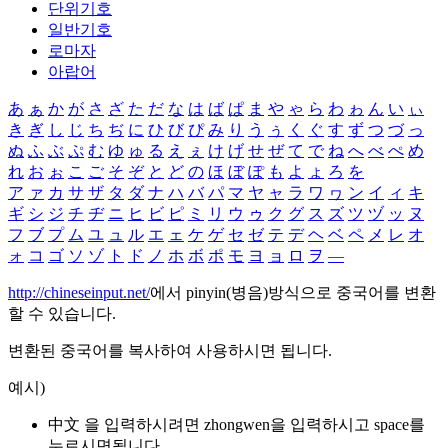
단위기호
일반기호
로마자
아랍어
あ
ぁ
か
が
さ
ざ
た
だ
な
は
ば
ぱ
ま
や
ゃ
ら
わ
ゎ
ん
い
ぃ
き
ぎ
し
じ
ち
ぢ
に
ひ
び
ぴ
み
り
う
ぅ
く
ぐ
す
ず
つ
づ
っ
ぬ
ふ
ぶ
ぷ
む
ゆ
ゅ
る
え
ぇ
け
げ
せ
ぜ
て
で
ね
へ
べ
ぺ
め
れ
お
ぉ
こ
ご
そ
ぞ
と
ど
の
ほ
ぼ
ぽ
も
よ
ょ
ろ
を
ア
ァ
カ
サ
ザ
タ
ダ
ナ
ハ
バ
パ
マ
ヤ
ャ
ラ
ワ
ヮ
ン
イ
ィ
キ
ギ
シ
ジ
チ
ヂ
ニ
ヒ
ビ
ピ
ミ
リ
ウ
ゥ
ク
グ
ス
ズ
ツ
ヅ
ッ
ヌ
フ
ブ
プ
ム
ユ
ュ
ル
エ
ェ
ケ
ゲ
セ
ゼ
テ
デ
ヘ
ベ
ペ
メ
レ
オ
ォ
コ
ゴ
ソ
ゾ
ト
ド
ノ
ホ
ボ
ポ
モ
ヨ
ョ
ロ
ヲ
―
http://chineseinput.net/
에서 pinyin(병음)방식으로 중국어를 변환
할 수 있습니다.
변환된 중국어를 복사하여 사용하시면 됩니다.
예시)
中文 을 입력하시려면
zhongwen
을 입력하시고 space를
누르시면됩니다.