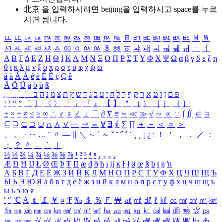
北京 을 입력하시려면
beijing
을 입력하시고 space를 누르
시면 됩니다.
ㅥ
ㅦ
ㅧ
ㅨ
ㅩ
ㅪ
ㅫ
ㅬ
ㅭ
ㅮ
ㅯ
ㅰ
ㅱ
ㅲ
ㅳ
ㅴ
ㅵ
ㅶ
ㅷ
ㅸ
ㅹ
ㅺ
ㅻ
ㅼ
ㅽ
ㅾ
ㅿ
ㆀ
ㆁ
ㆂ
ㆃ
ㆄ
ㆅ
ㆆ
ㆇ
ㆈ
ㆉ
ㆊ
ㆋ
ㆌ
ㆍ
ㆎ
Α
Β
Γ
Δ
Ε
Ζ
Η
Θ
Ι
Κ
Λ
Μ
Ν
Ξ
Ο
Π
Ρ
Σ
Τ
Υ
Φ
Χ
Ψ
Ω
α
β
γ
δ
ε
ζ
η
θ
ι
κ
λ
μ
ν
ξ
ο
π
ρ
σ
τ
υ
φ
χ
ψ
ω
á
à
Á
À
é
è
É
È
ç
Ç
ê
Ä
Ö
Ü
ä
ö
ü
ß
ְ
ֳ
ֲ
ֱ
ָ
ַ
ֵ
ֶ
ִ
ֹ
ּ
ֻ
ׂ
ׁ
ּ
ב
ה
נ
מ
צ
ת
ץ
ש
ד
ג
כ
ע
י
ח
ל
ך
ף
ק
ר
א
ט
ו
ן
ם
פ
‘
’
“
”
〔
〕
〈
〉
「
」
『
』
【
】
＂
（
）
［
］
｛
｝
±
×
÷
≠
≤
≥
∞
∴
♂
♀
∠
⊥
⌒
∂
∇
≡
≒
≪
≫
√
∽
∝
∵
∫
∬
∈
∋
⊆
⊇
⊂
⊃
∪
∩
∧
∨
￢
⇒
⇔
∀
∃
∮
∑
∏
＋
－
＜
＝
＞
、
。
·
‥
…
¨
〃
―
∥
＼
∼
´
～
ˇ
˘
˝
˚
˙
¸
˛
¡
¿
ː
！
＇
，
．
／
：
；
？
＾
＿
｀
｜
½
⅓
⅔
¼
¾
⅛
⅜
⅝
⅞
¹
²
³
⁴
ⁿ
₁
₂
₃
₄
Æ
Ð
Ħ
Ĳ
Ł
Ø
Œ
Þ
Ŧ
Ŋ
æ
đ
ð
ħ
ı
ĳ
ĸ
ŀ
ł
ø
œ
ß
þ
ŧ
ŋ
ŉ
А
Б
В
Г
Д
Е
Ё
Ж
З
И
Й
К
Л
М
Н
О
П
Р
С
Т
У
Ф
Х
Ц
Ч
Ш
Щ
Ъ
Ы
Ь
Э
Ю
Я
а
б
в
г
д
е
ё
ж
з
и
й
к
л
м
н
о
п
р
с
т
у
ф
х
ц
ч
ш
щ
ъ
ы
ь
э
ю
я
′
″
℃
Å
￠
￡
￥
¤
℉
‰
＄
％
Ｆ
￦
㎕
㎖
㎗
ℓ
㎘
㏄
㎣
㎤
㎥
㎦
㎙
㎚
㎛
㎜
㎝
㎞
㎟
㎠
㎡
㎢
㏊
㎍
㎎
㎏
㏏
㎈
㎉
㏈
㎧
㎨
㎰
㎱
㎲
㎳
㎴
㎵
㎶
㎷
㎸
㎹
㎀
㎁
㎂
㎃
㎄
㎺
㎻
㎽
㎾
㎿
㎐
㎑