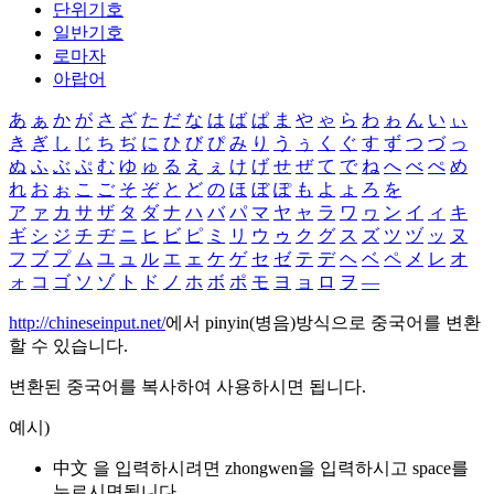
단위기호
일반기호
로마자
아랍어
あ
ぁ
か
が
さ
ざ
た
だ
な
は
ば
ぱ
ま
や
ゃ
ら
わ
ゎ
ん
い
ぃ
き
ぎ
し
じ
ち
ぢ
に
ひ
び
ぴ
み
り
う
ぅ
く
ぐ
す
ず
つ
づ
っ
ぬ
ふ
ぶ
ぷ
む
ゆ
ゅ
る
え
ぇ
け
げ
せ
ぜ
て
で
ね
へ
べ
ぺ
め
れ
お
ぉ
こ
ご
そ
ぞ
と
ど
の
ほ
ぼ
ぽ
も
よ
ょ
ろ
を
ア
ァ
カ
サ
ザ
タ
ダ
ナ
ハ
バ
パ
マ
ヤ
ャ
ラ
ワ
ヮ
ン
イ
ィ
キ
ギ
シ
ジ
チ
ヂ
ニ
ヒ
ビ
ピ
ミ
リ
ウ
ゥ
ク
グ
ス
ズ
ツ
ヅ
ッ
ヌ
フ
ブ
プ
ム
ユ
ュ
ル
エ
ェ
ケ
ゲ
セ
ゼ
テ
デ
ヘ
ベ
ペ
メ
レ
オ
ォ
コ
ゴ
ソ
ゾ
ト
ド
ノ
ホ
ボ
ポ
モ
ヨ
ョ
ロ
ヲ
―
http://chineseinput.net/
에서 pinyin(병음)방식으로 중국어를 변환
할 수 있습니다.
변환된 중국어를 복사하여 사용하시면 됩니다.
예시)
中文 을 입력하시려면
zhongwen
을 입력하시고 space를
누르시면됩니다.