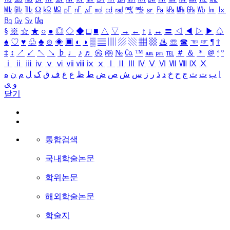
㎒
㎓
㎔
Ω
㏀
㏁
㎊
㎋
㎌
㏖
㏅
㎭
㎮
㎯
㏛
㎩
㎪
㎫
㎬
㏝
㏐
㏓
㏃
㏉
㏜
㏆
§
※
☆
★
○
●
◎
◇
◆
□
■
△
▽
→
←
↑
↓
↔
〓
◁
◀
▷
▶
♤
♠
♡
♥
♧
♣
⊙
◈
▣
◐
◑
▒
▤
▥
▨
▧
▦
▩
♨
☏
☎
☜
☞
¶
†
‡
↕
↗
↙
↖
↘
♭
♩
♪
♬
㉿
㈜
№
㏇
™
㏂
㏘
℡
＃
＆
＊
＠
ª
º
ⅰ
ⅱ
ⅲ
ⅳ
ⅴ
ⅵ
ⅶ
ⅷ
ⅸ
ⅹ
Ⅰ
Ⅱ
Ⅲ
Ⅳ
Ⅴ
Ⅵ
Ⅶ
Ⅷ
Ⅸ
Ⅹ
ا
ب
ت
ث
ج
ح
خ
د
ذ
ر
ز
س
ش
ص
ض
ط
ظ
ع
غ
ف
ق
ک
ل
م
ن
ه
و
ی
닫기
통합검색
국내학술논문
학위논문
해외학술논문
학술지