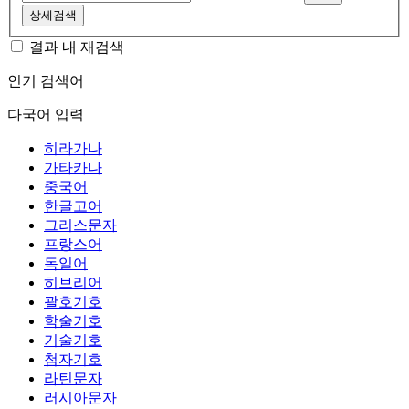
상세검색
결과 내 재검색
인기 검색어
다국어 입력
히라가나
가타카나
중국어
한글고어
그리스문자
프랑스어
독일어
히브리어
괄호기호
학술기호
기술기호
첨자기호
라틴문자
러시아문자