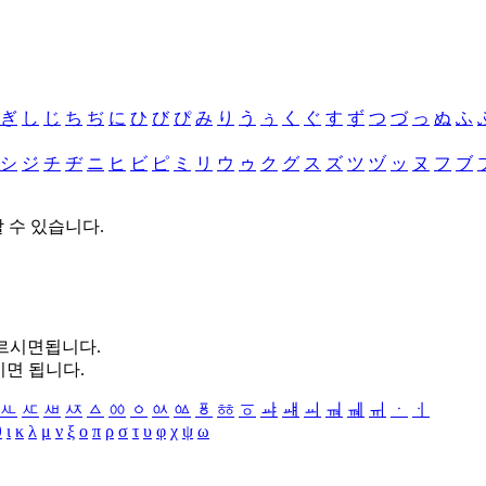
ぎ
し
じ
ち
ぢ
に
ひ
び
ぴ
み
り
う
ぅ
く
ぐ
す
ず
つ
づ
っ
ぬ
ふ
シ
ジ
チ
ヂ
ニ
ヒ
ビ
ピ
ミ
リ
ウ
ゥ
ク
グ
ス
ズ
ツ
ヅ
ッ
ヌ
フ
ブ
할 수 있습니다.
누르시면됩니다.
시면 됩니다.
ㅻ
ㅼ
ㅽ
ㅾ
ㅿ
ㆀ
ㆁ
ㆂ
ㆃ
ㆄ
ㆅ
ㆆ
ㆇ
ㆈ
ㆉ
ㆊ
ㆋ
ㆌ
ㆍ
ㆎ
θ
ι
κ
λ
μ
ν
ξ
ο
π
ρ
σ
τ
υ
φ
χ
ψ
ω