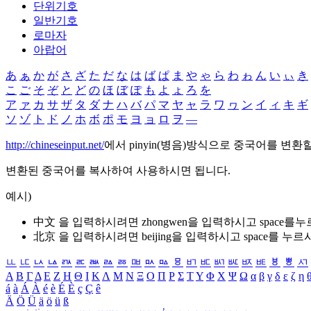
단위기호
일반기호
로마자
아랍어
あ
ぁ
か
が
さ
ざ
た
だ
な
は
ば
ぱ
ま
や
ゃ
ら
わ
ゎ
ん
い
ぃ
き
こ
ご
そ
ぞ
と
ど
の
ほ
ぼ
ぽ
も
よ
ょ
ろ
を
ア
ァ
カ
サ
ザ
タ
ダ
ナ
ハ
バ
パ
マ
ヤ
ャ
ラ
ワ
ヮ
ン
イ
ィ
キ
ギ
ソ
ゾ
ト
ド
ノ
ホ
ボ
ポ
モ
ヨ
ョ
ロ
ヲ
―
http://chineseinput.net/
에서 pinyin(병음)방식으로 중국어를 변환
변환된 중국어를 복사하여 사용하시면 됩니다.
예시)
中文 을 입력하시려면
zhongwen
을 입력하시고 space를
北京 을 입력하시려면
beijing
을 입력하시고 space를 누르
ㅥ
ㅦ
ㅧ
ㅨ
ㅩ
ㅪ
ㅫ
ㅬ
ㅭ
ㅮ
ㅯ
ㅰ
ㅱ
ㅲ
ㅳ
ㅴ
ㅵ
ㅶ
ㅷ
ㅸ
ㅹ
ㅺ
Α
Β
Γ
Δ
Ε
Ζ
Η
Θ
Ι
Κ
Λ
Μ
Ν
Ξ
Ο
Π
Ρ
Σ
Τ
Υ
Φ
Χ
Ψ
Ω
α
β
γ
δ
ε
ζ
η
á
à
Á
À
é
è
É
È
ç
Ç
ê
Ä
Ö
Ü
ä
ö
ü
ß