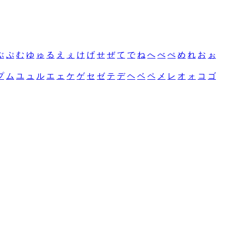
ぶ
ぷ
む
ゆ
ゅ
る
え
ぇ
け
げ
せ
ぜ
て
で
ね
へ
べ
ぺ
め
れ
お
ぉ
プ
ム
ユ
ュ
ル
エ
ェ
ケ
ゲ
セ
ゼ
テ
デ
ヘ
ベ
ペ
メ
レ
オ
ォ
コ
ゴ