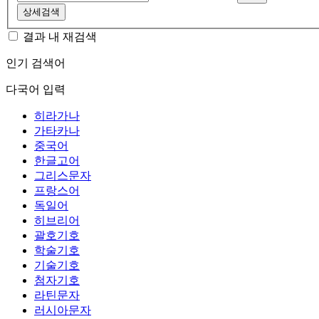
상세검색
결과 내 재검색
인기 검색어
다국어 입력
히라가나
가타카나
중국어
한글고어
그리스문자
프랑스어
독일어
히브리어
괄호기호
학술기호
기술기호
첨자기호
라틴문자
러시아문자