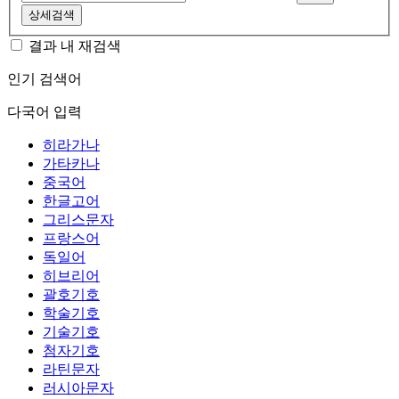
상세검색
결과 내 재검색
인기 검색어
다국어 입력
히라가나
가타카나
중국어
한글고어
그리스문자
프랑스어
독일어
히브리어
괄호기호
학술기호
기술기호
첨자기호
라틴문자
러시아문자