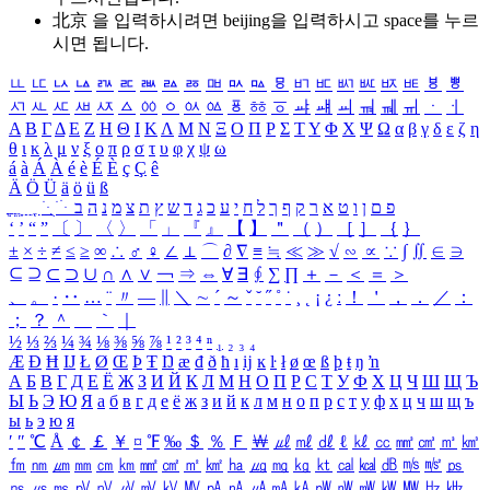
北京 을 입력하시려면
beijing
을 입력하시고 space를 누르
시면 됩니다.
ㅥ
ㅦ
ㅧ
ㅨ
ㅩ
ㅪ
ㅫ
ㅬ
ㅭ
ㅮ
ㅯ
ㅰ
ㅱ
ㅲ
ㅳ
ㅴ
ㅵ
ㅶ
ㅷ
ㅸ
ㅹ
ㅺ
ㅻ
ㅼ
ㅽ
ㅾ
ㅿ
ㆀ
ㆁ
ㆂ
ㆃ
ㆄ
ㆅ
ㆆ
ㆇ
ㆈ
ㆉ
ㆊ
ㆋ
ㆌ
ㆍ
ㆎ
Α
Β
Γ
Δ
Ε
Ζ
Η
Θ
Ι
Κ
Λ
Μ
Ν
Ξ
Ο
Π
Ρ
Σ
Τ
Υ
Φ
Χ
Ψ
Ω
α
β
γ
δ
ε
ζ
η
θ
ι
κ
λ
μ
ν
ξ
ο
π
ρ
σ
τ
υ
φ
χ
ψ
ω
á
à
Á
À
é
è
É
È
ç
Ç
ê
Ä
Ö
Ü
ä
ö
ü
ß
ְ
ֳ
ֲ
ֱ
ָ
ַ
ֵ
ֶ
ִ
ֹ
ּ
ֻ
ׂ
ׁ
ּ
ב
ה
נ
מ
צ
ת
ץ
ש
ד
ג
כ
ע
י
ח
ל
ך
ף
ק
ר
א
ט
ו
ן
ם
פ
‘
’
“
”
〔
〕
〈
〉
「
」
『
』
【
】
＂
（
）
［
］
｛
｝
±
×
÷
≠
≤
≥
∞
∴
♂
♀
∠
⊥
⌒
∂
∇
≡
≒
≪
≫
√
∽
∝
∵
∫
∬
∈
∋
⊆
⊇
⊂
⊃
∪
∩
∧
∨
￢
⇒
⇔
∀
∃
∮
∑
∏
＋
－
＜
＝
＞
、
。
·
‥
…
¨
〃
―
∥
＼
∼
´
～
ˇ
˘
˝
˚
˙
¸
˛
¡
¿
ː
！
＇
，
．
／
：
；
？
＾
＿
｀
｜
½
⅓
⅔
¼
¾
⅛
⅜
⅝
⅞
¹
²
³
⁴
ⁿ
₁
₂
₃
₄
Æ
Ð
Ħ
Ĳ
Ł
Ø
Œ
Þ
Ŧ
Ŋ
æ
đ
ð
ħ
ı
ĳ
ĸ
ŀ
ł
ø
œ
ß
þ
ŧ
ŋ
ŉ
А
Б
В
Г
Д
Е
Ё
Ж
З
И
Й
К
Л
М
Н
О
П
Р
С
Т
У
Ф
Х
Ц
Ч
Ш
Щ
Ъ
Ы
Ь
Э
Ю
Я
а
б
в
г
д
е
ё
ж
з
и
й
к
л
м
н
о
п
р
с
т
у
ф
х
ц
ч
ш
щ
ъ
ы
ь
э
ю
я
′
″
℃
Å
￠
￡
￥
¤
℉
‰
＄
％
Ｆ
￦
㎕
㎖
㎗
ℓ
㎘
㏄
㎣
㎤
㎥
㎦
㎙
㎚
㎛
㎜
㎝
㎞
㎟
㎠
㎡
㎢
㏊
㎍
㎎
㎏
㏏
㎈
㎉
㏈
㎧
㎨
㎰
㎱
㎲
㎳
㎴
㎵
㎶
㎷
㎸
㎹
㎀
㎁
㎂
㎃
㎄
㎺
㎻
㎽
㎾
㎿
㎐
㎑