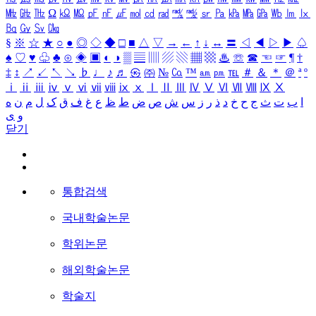
㎒
㎓
㎔
Ω
㏀
㏁
㎊
㎋
㎌
㏖
㏅
㎭
㎮
㎯
㏛
㎩
㎪
㎫
㎬
㏝
㏐
㏓
㏃
㏉
㏜
㏆
§
※
☆
★
○
●
◎
◇
◆
□
■
△
▽
→
←
↑
↓
↔
〓
◁
◀
▷
▶
♤
♠
♡
♥
♧
♣
⊙
◈
▣
◐
◑
▒
▤
▥
▨
▧
▦
▩
♨
☏
☎
☜
☞
¶
†
‡
↕
↗
↙
↖
↘
♭
♩
♪
♬
㉿
㈜
№
㏇
™
㏂
㏘
℡
＃
＆
＊
＠
ª
º
ⅰ
ⅱ
ⅲ
ⅳ
ⅴ
ⅵ
ⅶ
ⅷ
ⅸ
ⅹ
Ⅰ
Ⅱ
Ⅲ
Ⅳ
Ⅴ
Ⅵ
Ⅶ
Ⅷ
Ⅸ
Ⅹ
ا
ب
ت
ث
ج
ح
خ
د
ذ
ر
ز
س
ش
ص
ض
ط
ظ
ع
غ
ف
ق
ک
ل
م
ن
ه
و
ی
닫기
통합검색
국내학술논문
학위논문
해외학술논문
학술지