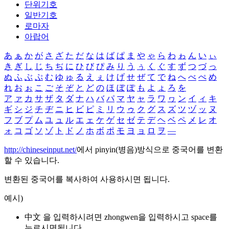
단위기호
일반기호
로마자
아랍어
あ
ぁ
か
が
さ
ざ
た
だ
な
は
ば
ぱ
ま
や
ゃ
ら
わ
ゎ
ん
い
ぃ
き
ぎ
し
じ
ち
ぢ
に
ひ
び
ぴ
み
り
う
ぅ
く
ぐ
す
ず
つ
づ
っ
ぬ
ふ
ぶ
ぷ
む
ゆ
ゅ
る
え
ぇ
け
げ
せ
ぜ
て
で
ね
へ
べ
ぺ
め
れ
お
ぉ
こ
ご
そ
ぞ
と
ど
の
ほ
ぼ
ぽ
も
よ
ょ
ろ
を
ア
ァ
カ
サ
ザ
タ
ダ
ナ
ハ
バ
パ
マ
ヤ
ャ
ラ
ワ
ヮ
ン
イ
ィ
キ
ギ
シ
ジ
チ
ヂ
ニ
ヒ
ビ
ピ
ミ
リ
ウ
ゥ
ク
グ
ス
ズ
ツ
ヅ
ッ
ヌ
フ
ブ
プ
ム
ユ
ュ
ル
エ
ェ
ケ
ゲ
セ
ゼ
テ
デ
ヘ
ベ
ペ
メ
レ
オ
ォ
コ
ゴ
ソ
ゾ
ト
ド
ノ
ホ
ボ
ポ
モ
ヨ
ョ
ロ
ヲ
―
http://chineseinput.net/
에서 pinyin(병음)방식으로 중국어를 변환
할 수 있습니다.
변환된 중국어를 복사하여 사용하시면 됩니다.
예시)
中文 을 입력하시려면
zhongwen
을 입력하시고 space를
누르시면됩니다.