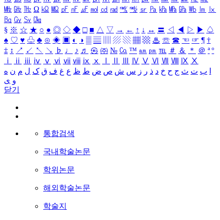
㎒
㎓
㎔
Ω
㏀
㏁
㎊
㎋
㎌
㏖
㏅
㎭
㎮
㎯
㏛
㎩
㎪
㎫
㎬
㏝
㏐
㏓
㏃
㏉
㏜
㏆
§
※
☆
★
○
●
◎
◇
◆
□
■
△
▽
→
←
↑
↓
↔
〓
◁
◀
▷
▶
♤
♠
♡
♥
♧
♣
⊙
◈
▣
◐
◑
▒
▤
▥
▨
▧
▦
▩
♨
☏
☎
☜
☞
¶
†
‡
↕
↗
↙
↖
↘
♭
♩
♪
♬
㉿
㈜
№
㏇
™
㏂
㏘
℡
＃
＆
＊
＠
ª
º
ⅰ
ⅱ
ⅲ
ⅳ
ⅴ
ⅵ
ⅶ
ⅷ
ⅸ
ⅹ
Ⅰ
Ⅱ
Ⅲ
Ⅳ
Ⅴ
Ⅵ
Ⅶ
Ⅷ
Ⅸ
Ⅹ
ا
ب
ت
ث
ج
ح
خ
د
ذ
ر
ز
س
ش
ص
ض
ط
ظ
ع
غ
ف
ق
ک
ل
م
ن
ه
و
ی
닫기
통합검색
국내학술논문
학위논문
해외학술논문
학술지