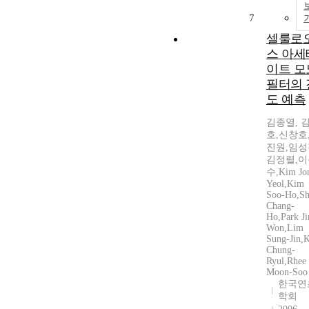
7
셀룰로
스 아세
이트 모
필터의 
도 예측
김종열, 
호,신창호
진원,임성
김정렬,이
수,Kim Jo
Yeol,Kim
Soo-Ho,Sh
Chang-
Ho,Park Ji
Won,Lim
Sung-Jin,
Chung-
Ryul,Rhee
Moon-Soo
한국연
학회