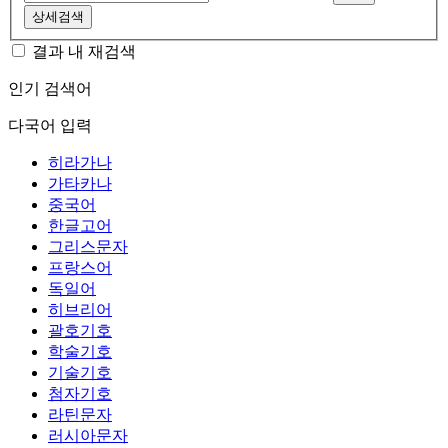
상세검색
결과 내 재검색
인기 검색어
다국어 입력
히라가나
가타카나
중국어
한글고어
그리스문자
프랑스어
독일어
히브리어
괄호기호
학술기호
기술기호
첨자기호
라틴문자
러시아문자