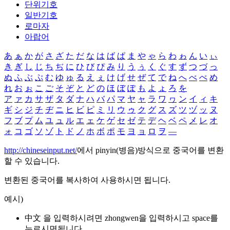
단위기호
일반기호
로마자
아랍어
あ
ぁ
か
が
さ
ざ
た
だ
な
は
ば
ぱ
ま
や
ゃ
ら
わ
ゎ
ん
い
ぃ
き
ぎ
し
じ
ち
ぢ
に
ひ
び
ぴ
み
り
う
ぅ
く
ぐ
す
ず
つ
づ
っ
ぬ
ふ
ぶ
ぷ
む
ゆ
ゅ
る
え
ぇ
け
げ
せ
ぜ
て
で
ね
へ
べ
ぺ
め
れ
お
ぉ
こ
ご
そ
ぞ
と
ど
の
ほ
ぼ
ぽ
も
よ
ょ
ろ
を
ア
ァ
カ
サ
ザ
タ
ダ
ナ
ハ
バ
パ
マ
ヤ
ャ
ラ
ワ
ヮ
ン
イ
ィ
キ
ギ
シ
ジ
チ
ヂ
ニ
ヒ
ビ
ピ
ミ
リ
ウ
ゥ
ク
グ
ス
ズ
ツ
ヅ
ッ
ヌ
フ
ブ
プ
ム
ユ
ュ
ル
エ
ェ
ケ
ゲ
セ
ゼ
テ
デ
ヘ
ベ
ペ
メ
レ
オ
ォ
コ
ゴ
ソ
ゾ
ト
ド
ノ
ホ
ボ
ポ
モ
ヨ
ョ
ロ
ヲ
―
http://chineseinput.net/
에서 pinyin(병음)방식으로 중국어를 변환
할 수 있습니다.
변환된 중국어를 복사하여 사용하시면 됩니다.
예시)
中文 을 입력하시려면
zhongwen
을 입력하시고 space를
누르시면됩니다.