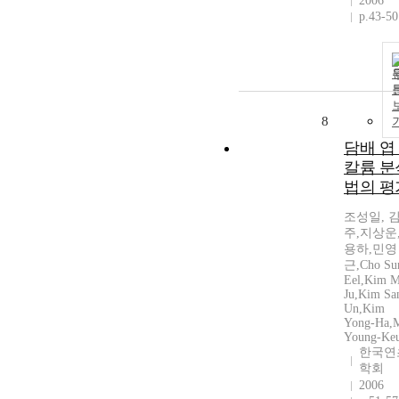
2006
p.43-50
8
담배 엽
칼륨 분
법의 평
조성일, 
주,지상운
용하,민영
근,Cho Su
Eel,Kim M
Ju,Kim Sa
Un,Kim
Yong-Ha,
Young-Ke
한국연
학회
2006