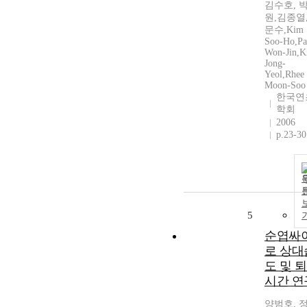
김수호, 
원,김종열
문수,Kim
Soo-Ho,Pa
Won-Jin,
Jong-
Yeol,Rhee
Moon-Soo
한국연
학회
2006
p.23-30
5
순엽싸
로 상대
도 및 
시간 연
양범호, 