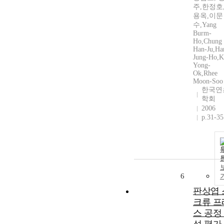
주,한정호
용옥,이문
수,Yang
Burm-
Ho,Chung
Han-Ju,Ha
Jung-Ho,
Yong-
Ok,Rhee
Moon-Soo
한국연
학회
2006
p.31-35
6
판상엽 
크류 프
스 공정