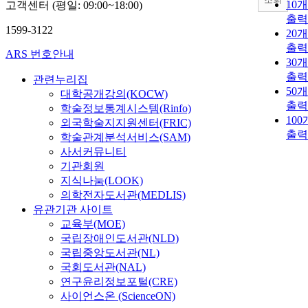
10
고객센터 (평일: 09:00~18:00)
출력
1599-3122
20
출력
ARS 번호안내
30
출력
관련누리집
50
대학공개강의(KOCW)
출력
학술정보통계시스템(Rinfo)
10
외국학술지지원센터(FRIC)
출력
학술관계분석서비스(SAM)
사서커뮤니티
기관회원
지식나눔(LOOK)
의학전자도서관(MEDLIS)
유관기관 사이트
교육부(MOE)
국립장애인도서관(NLD)
국립중앙도서관(NL)
국회도서관(NAL)
연구윤리정보포털(CRE)
사이언스온 (ScienceON)