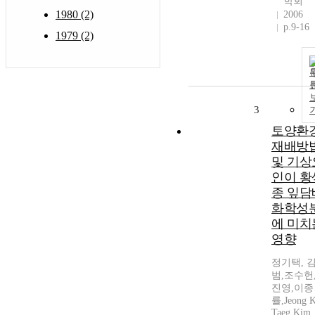
학회
1980 (2)
2006
p.9-16
1979 (2)
3
토양환경
재배방
및 기상
인이 황
종 잎담
화학성
에 미치
영향
정기택, 
범,조수헌
진영,이종
률,Jeong K
Taeg,Kim