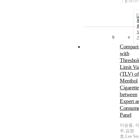
p.51-57
9
Compari
with
Threshol
Limit Va
(TLV) of
Menthol
Cigarette
between
Expert a
Consume
Panel
이승용, 
우,김영
호,Lee Se