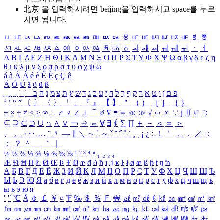
北京 을 입력하시려면
beijing
을 입력하시고 space를 누르
시면 됩니다.
ㅥ
ㅦ
ㅧ
ㅨ
ㅩ
ㅪ
ㅫ
ㅬ
ㅭ
ㅮ
ㅯ
ㅰ
ㅱ
ㅲ
ㅳ
ㅴ
ㅵ
ㅶ
ㅷ
ㅸ
ㅹ
ㅺ
ㅻ
ㅼ
ㅽ
ㅾ
ㅿ
ㆀ
ㆁ
ㆂ
ㆃ
ㆄ
ㆅ
ㆆ
ㆇ
ㆈ
ㆉ
ㆊ
ㆋ
ㆌ
ㆍ
ㆎ
Α
Β
Γ
Δ
Ε
Ζ
Η
Θ
Ι
Κ
Λ
Μ
Ν
Ξ
Ο
Π
Ρ
Σ
Τ
Υ
Φ
Χ
Ψ
Ω
α
β
γ
δ
ε
ζ
η
θ
ι
κ
λ
μ
ν
ξ
ο
π
ρ
σ
τ
υ
φ
χ
ψ
ω
á
à
Á
À
é
è
É
È
ç
Ç
ê
Ä
Ö
Ü
ä
ö
ü
ß
ְ
ֳ
ֲ
ֱ
ָ
ַ
ֵ
ֶ
ִ
ֹ
ּ
ֻ
ׂ
ׁ
ּ
ב
ה
נ
מ
צ
ת
ץ
ש
ד
ג
כ
ע
י
ח
ל
ך
ף
ק
ר
א
ט
ו
ן
ם
פ
‘
’
“
”
〔
〕
〈
〉
「
」
『
』
【
】
＂
（
）
［
］
｛
｝
±
×
÷
≠
≤
≥
∞
∴
♂
♀
∠
⊥
⌒
∂
∇
≡
≒
≪
≫
√
∽
∝
∵
∫
∬
∈
∋
⊆
⊇
⊂
⊃
∪
∩
∧
∨
￢
⇒
⇔
∀
∃
∮
∑
∏
＋
－
＜
＝
＞
、
。
·
‥
…
¨
〃
―
∥
＼
∼
´
～
ˇ
˘
˝
˚
˙
¸
˛
¡
¿
ː
！
＇
，
．
／
：
；
？
＾
＿
｀
｜
½
⅓
⅔
¼
¾
⅛
⅜
⅝
⅞
¹
²
³
⁴
ⁿ
₁
₂
₃
₄
Æ
Ð
Ħ
Ĳ
Ł
Ø
Œ
Þ
Ŧ
Ŋ
æ
đ
ð
ħ
ı
ĳ
ĸ
ŀ
ł
ø
œ
ß
þ
ŧ
ŋ
ŉ
А
Б
В
Г
Д
Е
Ё
Ж
З
И
Й
К
Л
М
Н
О
П
Р
С
Т
У
Ф
Х
Ц
Ч
Ш
Щ
Ъ
Ы
Ь
Э
Ю
Я
а
б
в
г
д
е
ё
ж
з
и
й
к
л
м
н
о
п
р
с
т
у
ф
х
ц
ч
ш
щ
ъ
ы
ь
э
ю
я
′
″
℃
Å
￠
￡
￥
¤
℉
‰
＄
％
Ｆ
￦
㎕
㎖
㎗
ℓ
㎘
㏄
㎣
㎤
㎥
㎦
㎙
㎚
㎛
㎜
㎝
㎞
㎟
㎠
㎡
㎢
㏊
㎍
㎎
㎏
㏏
㎈
㎉
㏈
㎧
㎨
㎰
㎱
㎲
㎳
㎴
㎵
㎶
㎷
㎸
㎹
㎀
㎁
㎂
㎃
㎄
㎺
㎻
㎽
㎾
㎿
㎐
㎑