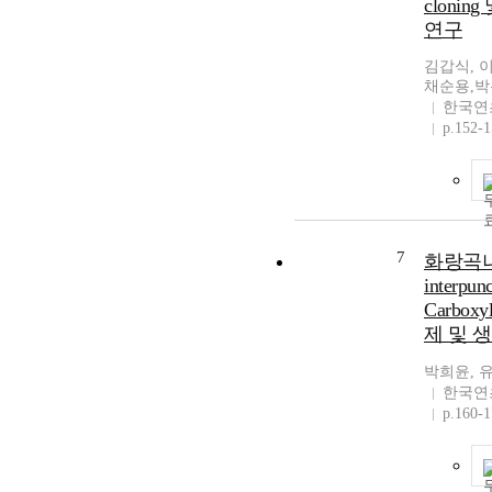
cloni
연구
김갑식, 
채순용,
한국연
p.152-
7
화랑곡나방
interpun
Carboxyl
제 및 
박희윤, 
한국연
p.160-