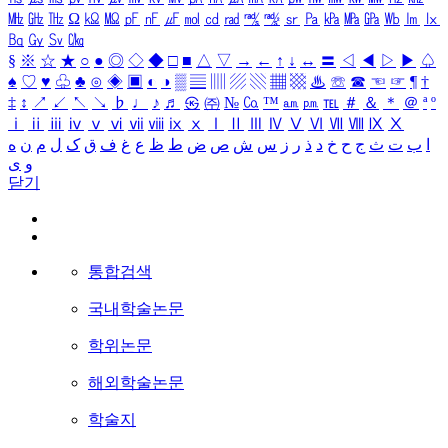
㎒
㎓
㎔
Ω
㏀
㏁
㎊
㎋
㎌
㏖
㏅
㎭
㎮
㎯
㏛
㎩
㎪
㎫
㎬
㏝
㏐
㏓
㏃
㏉
㏜
㏆
§
※
☆
★
○
●
◎
◇
◆
□
■
△
▽
→
←
↑
↓
↔
〓
◁
◀
▷
▶
♤
♠
♡
♥
♧
♣
⊙
◈
▣
◐
◑
▒
▤
▥
▨
▧
▦
▩
♨
☏
☎
☜
☞
¶
†
‡
↕
↗
↙
↖
↘
♭
♩
♪
♬
㉿
㈜
№
㏇
™
㏂
㏘
℡
＃
＆
＊
＠
ª
º
ⅰ
ⅱ
ⅲ
ⅳ
ⅴ
ⅵ
ⅶ
ⅷ
ⅸ
ⅹ
Ⅰ
Ⅱ
Ⅲ
Ⅳ
Ⅴ
Ⅵ
Ⅶ
Ⅷ
Ⅸ
Ⅹ
ا
ب
ت
ث
ج
ح
خ
د
ذ
ر
ز
س
ش
ص
ض
ط
ظ
ع
غ
ف
ق
ک
ل
م
ن
ه
و
ی
닫기
통합검색
국내학술논문
학위논문
해외학술논문
학술지