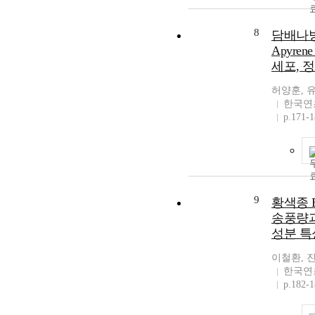
8
담배나방의
Apyre
세포, 
허양훈, 
한국연
p.171-
9
황색종 
송풍량과
성분 특
이철환, 
한국연
p.182-