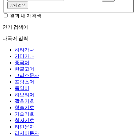
상세검색
결과 내 재검색
인기 검색어
다국어 입력
히라가나
가타카나
중국어
한글고어
그리스문자
프랑스어
독일어
히브리어
괄호기호
학술기호
기술기호
첨자기호
라틴문자
러시아문자