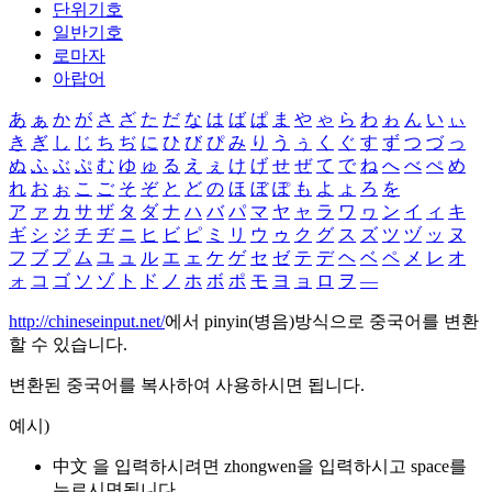
단위기호
일반기호
로마자
아랍어
あ
ぁ
か
が
さ
ざ
た
だ
な
は
ば
ぱ
ま
や
ゃ
ら
わ
ゎ
ん
い
ぃ
き
ぎ
し
じ
ち
ぢ
に
ひ
び
ぴ
み
り
う
ぅ
く
ぐ
す
ず
つ
づ
っ
ぬ
ふ
ぶ
ぷ
む
ゆ
ゅ
る
え
ぇ
け
げ
せ
ぜ
て
で
ね
へ
べ
ぺ
め
れ
お
ぉ
こ
ご
そ
ぞ
と
ど
の
ほ
ぼ
ぽ
も
よ
ょ
ろ
を
ア
ァ
カ
サ
ザ
タ
ダ
ナ
ハ
バ
パ
マ
ヤ
ャ
ラ
ワ
ヮ
ン
イ
ィ
キ
ギ
シ
ジ
チ
ヂ
ニ
ヒ
ビ
ピ
ミ
リ
ウ
ゥ
ク
グ
ス
ズ
ツ
ヅ
ッ
ヌ
フ
ブ
プ
ム
ユ
ュ
ル
エ
ェ
ケ
ゲ
セ
ゼ
テ
デ
ヘ
ベ
ペ
メ
レ
オ
ォ
コ
ゴ
ソ
ゾ
ト
ド
ノ
ホ
ボ
ポ
モ
ヨ
ョ
ロ
ヲ
―
http://chineseinput.net/
에서 pinyin(병음)방식으로 중국어를 변환
할 수 있습니다.
변환된 중국어를 복사하여 사용하시면 됩니다.
예시)
中文 을 입력하시려면
zhongwen
을 입력하시고 space를
누르시면됩니다.