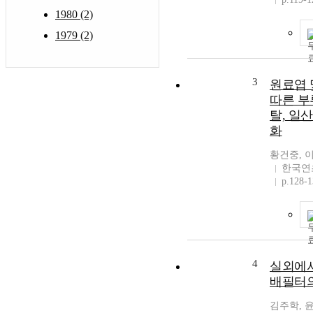
1980 (2)
1979 (2)
3
원료엽 
따른 부
탈, 일
화
황건중, 
한국연
p.128-
4
실외에서
배필터
김주학, 