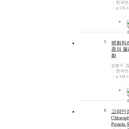
한국연
p.136-
5
팽화처리에
종의 물
화
김병구, 
한국연
p.144-
6
고려인삼
Chloroph
Protei