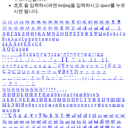
北京 을 입력하시려면
beijing
을 입력하시고 space를 누르
시면 됩니다.
ㅥ
ㅦ
ㅧ
ㅨ
ㅩ
ㅪ
ㅫ
ㅬ
ㅭ
ㅮ
ㅯ
ㅰ
ㅱ
ㅲ
ㅳ
ㅴ
ㅵ
ㅶ
ㅷ
ㅸ
ㅹ
ㅺ
ㅻ
ㅼ
ㅽ
ㅾ
ㅿ
ㆀ
ㆁ
ㆂ
ㆃ
ㆄ
ㆅ
ㆆ
ㆇ
ㆈ
ㆉ
ㆊ
ㆋ
ㆌ
ㆍ
ㆎ
Α
Β
Γ
Δ
Ε
Ζ
Η
Θ
Ι
Κ
Λ
Μ
Ν
Ξ
Ο
Π
Ρ
Σ
Τ
Υ
Φ
Χ
Ψ
Ω
α
β
γ
δ
ε
ζ
η
θ
ι
κ
λ
μ
ν
ξ
ο
π
ρ
σ
τ
υ
φ
χ
ψ
ω
á
à
Á
À
é
è
É
È
ç
Ç
ê
Ä
Ö
Ü
ä
ö
ü
ß
ְ
ֳ
ֲ
ֱ
ָ
ַ
ֵ
ֶ
ִ
ֹ
ּ
ֻ
ׂ
ׁ
ּ
ב
ה
נ
מ
צ
ת
ץ
ש
ד
ג
כ
ע
י
ח
ל
ך
ף
ק
ר
א
ט
ו
ן
ם
פ
‘
’
“
”
〔
〕
〈
〉
「
」
『
』
【
】
＂
（
）
［
］
｛
｝
±
×
÷
≠
≤
≥
∞
∴
♂
♀
∠
⊥
⌒
∂
∇
≡
≒
≪
≫
√
∽
∝
∵
∫
∬
∈
∋
⊆
⊇
⊂
⊃
∪
∩
∧
∨
￢
⇒
⇔
∀
∃
∮
∑
∏
＋
－
＜
＝
＞
、
。
·
‥
…
¨
〃
―
∥
＼
∼
´
～
ˇ
˘
˝
˚
˙
¸
˛
¡
¿
ː
！
＇
，
．
／
：
；
？
＾
＿
｀
｜
½
⅓
⅔
¼
¾
⅛
⅜
⅝
⅞
¹
²
³
⁴
ⁿ
₁
₂
₃
₄
Æ
Ð
Ħ
Ĳ
Ł
Ø
Œ
Þ
Ŧ
Ŋ
æ
đ
ð
ħ
ı
ĳ
ĸ
ŀ
ł
ø
œ
ß
þ
ŧ
ŋ
ŉ
А
Б
В
Г
Д
Е
Ё
Ж
З
И
Й
К
Л
М
Н
О
П
Р
С
Т
У
Ф
Х
Ц
Ч
Ш
Щ
Ъ
Ы
Ь
Э
Ю
Я
а
б
в
г
д
е
ё
ж
з
и
й
к
л
м
н
о
п
р
с
т
у
ф
х
ц
ч
ш
щ
ъ
ы
ь
э
ю
я
′
″
℃
Å
￠
￡
￥
¤
℉
‰
＄
％
Ｆ
￦
㎕
㎖
㎗
ℓ
㎘
㏄
㎣
㎤
㎥
㎦
㎙
㎚
㎛
㎜
㎝
㎞
㎟
㎠
㎡
㎢
㏊
㎍
㎎
㎏
㏏
㎈
㎉
㏈
㎧
㎨
㎰
㎱
㎲
㎳
㎴
㎵
㎶
㎷
㎸
㎹
㎀
㎁
㎂
㎃
㎄
㎺
㎻
㎽
㎾
㎿
㎐
㎑