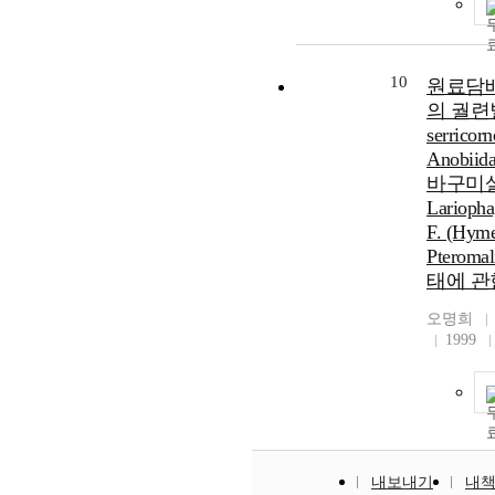
10
원료담
의 궐련벌레
serricorn
Anobii
바구미
Lariopha
F. (Hyme
Pterom
태에 관
오명희
1999
내보내기
내