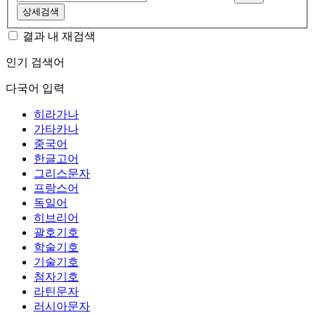
상세검색
결과 내 재검색
인기 검색어
다국어 입력
히라가나
가타카나
중국어
한글고어
그리스문자
프랑스어
독일어
히브리어
괄호기호
학술기호
기술기호
첨자기호
라틴문자
러시아문자