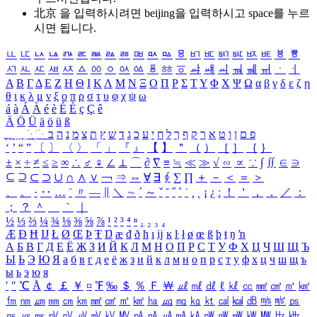
北京 을 입력하시려면
beijing
을 입력하시고 space를 누르
시면 됩니다.
ㅥ
ㅦ
ㅧ
ㅨ
ㅩ
ㅪ
ㅫ
ㅬ
ㅭ
ㅮ
ㅯ
ㅰ
ㅱ
ㅲ
ㅳ
ㅴ
ㅵ
ㅶ
ㅷ
ㅸ
ㅹ
ㅺ
ㅻ
ㅼ
ㅽ
ㅾ
ㅿ
ㆀ
ㆁ
ㆂ
ㆃ
ㆄ
ㆅ
ㆆ
ㆇ
ㆈ
ㆉ
ㆊ
ㆋ
ㆌ
ㆍ
ㆎ
Α
Β
Γ
Δ
Ε
Ζ
Η
Θ
Ι
Κ
Λ
Μ
Ν
Ξ
Ο
Π
Ρ
Σ
Τ
Υ
Φ
Χ
Ψ
Ω
α
β
γ
δ
ε
ζ
η
θ
ι
κ
λ
μ
ν
ξ
ο
π
ρ
σ
τ
υ
φ
χ
ψ
ω
á
à
Á
À
é
è
É
È
ç
Ç
ê
Ä
Ö
Ü
ä
ö
ü
ß
ְ
ֳ
ֲ
ֱ
ָ
ַ
ֵ
ֶ
ִ
ֹ
ּ
ֻ
ׂ
ׁ
ּ
ב
ה
נ
מ
צ
ת
ץ
ש
ד
ג
כ
ע
י
ח
ל
ך
ף
ק
ר
א
ט
ו
ן
ם
פ
‘
’
“
”
〔
〕
〈
〉
「
」
『
』
【
】
＂
（
）
［
］
｛
｝
±
×
÷
≠
≤
≥
∞
∴
♂
♀
∠
⊥
⌒
∂
∇
≡
≒
≪
≫
√
∽
∝
∵
∫
∬
∈
∋
⊆
⊇
⊂
⊃
∪
∩
∧
∨
￢
⇒
⇔
∀
∃
∮
∑
∏
＋
－
＜
＝
＞
、
。
·
‥
…
¨
〃
―
∥
＼
∼
´
～
ˇ
˘
˝
˚
˙
¸
˛
¡
¿
ː
！
＇
，
．
／
：
；
？
＾
＿
｀
｜
½
⅓
⅔
¼
¾
⅛
⅜
⅝
⅞
¹
²
³
⁴
ⁿ
₁
₂
₃
₄
Æ
Ð
Ħ
Ĳ
Ł
Ø
Œ
Þ
Ŧ
Ŋ
æ
đ
ð
ħ
ı
ĳ
ĸ
ŀ
ł
ø
œ
ß
þ
ŧ
ŋ
ŉ
А
Б
В
Г
Д
Е
Ё
Ж
З
И
Й
К
Л
М
Н
О
П
Р
С
Т
У
Ф
Х
Ц
Ч
Ш
Щ
Ъ
Ы
Ь
Э
Ю
Я
а
б
в
г
д
е
ё
ж
з
и
й
к
л
м
н
о
п
р
с
т
у
ф
х
ц
ч
ш
щ
ъ
ы
ь
э
ю
я
′
″
℃
Å
￠
￡
￥
¤
℉
‰
＄
％
Ｆ
￦
㎕
㎖
㎗
ℓ
㎘
㏄
㎣
㎤
㎥
㎦
㎙
㎚
㎛
㎜
㎝
㎞
㎟
㎠
㎡
㎢
㏊
㎍
㎎
㎏
㏏
㎈
㎉
㏈
㎧
㎨
㎰
㎱
㎲
㎳
㎴
㎵
㎶
㎷
㎸
㎹
㎀
㎁
㎂
㎃
㎄
㎺
㎻
㎽
㎾
㎿
㎐
㎑