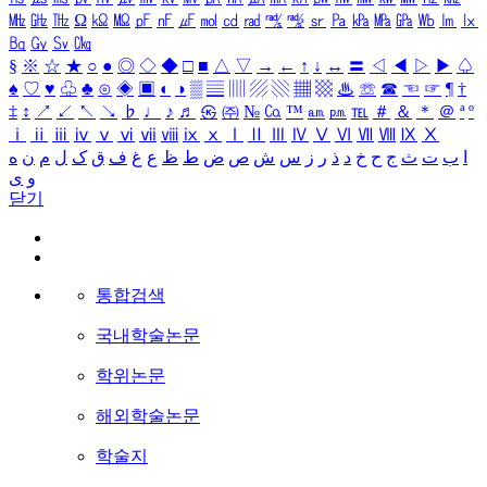
㎒
㎓
㎔
Ω
㏀
㏁
㎊
㎋
㎌
㏖
㏅
㎭
㎮
㎯
㏛
㎩
㎪
㎫
㎬
㏝
㏐
㏓
㏃
㏉
㏜
㏆
§
※
☆
★
○
●
◎
◇
◆
□
■
△
▽
→
←
↑
↓
↔
〓
◁
◀
▷
▶
♤
♠
♡
♥
♧
♣
⊙
◈
▣
◐
◑
▒
▤
▥
▨
▧
▦
▩
♨
☏
☎
☜
☞
¶
†
‡
↕
↗
↙
↖
↘
♭
♩
♪
♬
㉿
㈜
№
㏇
™
㏂
㏘
℡
＃
＆
＊
＠
ª
º
ⅰ
ⅱ
ⅲ
ⅳ
ⅴ
ⅵ
ⅶ
ⅷ
ⅸ
ⅹ
Ⅰ
Ⅱ
Ⅲ
Ⅳ
Ⅴ
Ⅵ
Ⅶ
Ⅷ
Ⅸ
Ⅹ
ا
ب
ت
ث
ج
ح
خ
د
ذ
ر
ز
س
ش
ص
ض
ط
ظ
ع
غ
ف
ق
ک
ل
م
ن
ه
و
ی
닫기
통합검색
국내학술논문
학위논문
해외학술논문
학술지