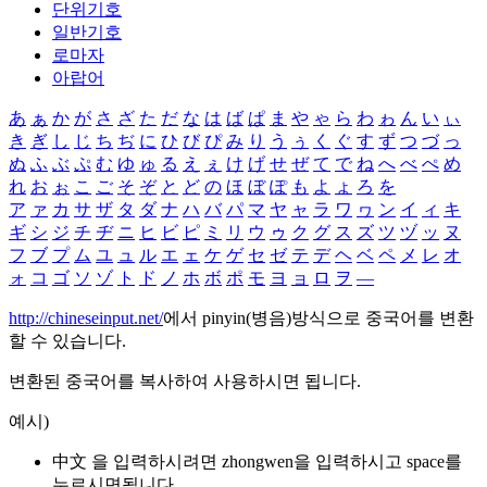
단위기호
일반기호
로마자
아랍어
あ
ぁ
か
が
さ
ざ
た
だ
な
は
ば
ぱ
ま
や
ゃ
ら
わ
ゎ
ん
い
ぃ
き
ぎ
し
じ
ち
ぢ
に
ひ
び
ぴ
み
り
う
ぅ
く
ぐ
す
ず
つ
づ
っ
ぬ
ふ
ぶ
ぷ
む
ゆ
ゅ
る
え
ぇ
け
げ
せ
ぜ
て
で
ね
へ
べ
ぺ
め
れ
お
ぉ
こ
ご
そ
ぞ
と
ど
の
ほ
ぼ
ぽ
も
よ
ょ
ろ
を
ア
ァ
カ
サ
ザ
タ
ダ
ナ
ハ
バ
パ
マ
ヤ
ャ
ラ
ワ
ヮ
ン
イ
ィ
キ
ギ
シ
ジ
チ
ヂ
ニ
ヒ
ビ
ピ
ミ
リ
ウ
ゥ
ク
グ
ス
ズ
ツ
ヅ
ッ
ヌ
フ
ブ
プ
ム
ユ
ュ
ル
エ
ェ
ケ
ゲ
セ
ゼ
テ
デ
ヘ
ベ
ペ
メ
レ
オ
ォ
コ
ゴ
ソ
ゾ
ト
ド
ノ
ホ
ボ
ポ
モ
ヨ
ョ
ロ
ヲ
―
http://chineseinput.net/
에서 pinyin(병음)방식으로 중국어를 변환
할 수 있습니다.
변환된 중국어를 복사하여 사용하시면 됩니다.
예시)
中文 을 입력하시려면
zhongwen
을 입력하시고 space를
누르시면됩니다.