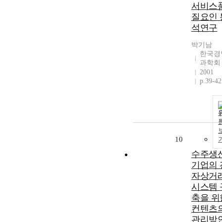
서비스
질요인 
석연구
박기남
한국경
과학회
2001
p.39-42
10
수주생
기업의 
자상거
시스템 
축을 위
컨텐츠
관리방