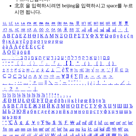
北京 을 입력하시려면
beijing
을 입력하시고 space를 누르
시면 됩니다.
ㅥ
ㅦ
ㅧ
ㅨ
ㅩ
ㅪ
ㅫ
ㅬ
ㅭ
ㅮ
ㅯ
ㅰ
ㅱ
ㅲ
ㅳ
ㅴ
ㅵ
ㅶ
ㅷ
ㅸ
ㅹ
ㅺ
ㅻ
ㅼ
ㅽ
ㅾ
ㅿ
ㆀ
ㆁ
ㆂ
ㆃ
ㆄ
ㆅ
ㆆ
ㆇ
ㆈ
ㆉ
ㆊ
ㆋ
ㆌ
ㆍ
ㆎ
Α
Β
Γ
Δ
Ε
Ζ
Η
Θ
Ι
Κ
Λ
Μ
Ν
Ξ
Ο
Π
Ρ
Σ
Τ
Υ
Φ
Χ
Ψ
Ω
α
β
γ
δ
ε
ζ
η
θ
ι
κ
λ
μ
ν
ξ
ο
π
ρ
σ
τ
υ
φ
χ
ψ
ω
á
à
Á
À
é
è
É
È
ç
Ç
ê
Ä
Ö
Ü
ä
ö
ü
ß
ְ
ֳ
ֲ
ֱ
ָ
ַ
ֵ
ֶ
ִ
ֹ
ּ
ֻ
ׂ
ׁ
ּ
ב
ה
נ
מ
צ
ת
ץ
ש
ד
ג
כ
ע
י
ח
ל
ך
ף
ק
ר
א
ט
ו
ן
ם
פ
‘
’
“
”
〔
〕
〈
〉
「
」
『
』
【
】
＂
（
）
［
］
｛
｝
±
×
÷
≠
≤
≥
∞
∴
♂
♀
∠
⊥
⌒
∂
∇
≡
≒
≪
≫
√
∽
∝
∵
∫
∬
∈
∋
⊆
⊇
⊂
⊃
∪
∩
∧
∨
￢
⇒
⇔
∀
∃
∮
∑
∏
＋
－
＜
＝
＞
、
。
·
‥
…
¨
〃
―
∥
＼
∼
´
～
ˇ
˘
˝
˚
˙
¸
˛
¡
¿
ː
！
＇
，
．
／
：
；
？
＾
＿
｀
｜
½
⅓
⅔
¼
¾
⅛
⅜
⅝
⅞
¹
²
³
⁴
ⁿ
₁
₂
₃
₄
Æ
Ð
Ħ
Ĳ
Ł
Ø
Œ
Þ
Ŧ
Ŋ
æ
đ
ð
ħ
ı
ĳ
ĸ
ŀ
ł
ø
œ
ß
þ
ŧ
ŋ
ŉ
А
Б
В
Г
Д
Е
Ё
Ж
З
И
Й
К
Л
М
Н
О
П
Р
С
Т
У
Ф
Х
Ц
Ч
Ш
Щ
Ъ
Ы
Ь
Э
Ю
Я
а
б
в
г
д
е
ё
ж
з
и
й
к
л
м
н
о
п
р
с
т
у
ф
х
ц
ч
ш
щ
ъ
ы
ь
э
ю
я
′
″
℃
Å
￠
￡
￥
¤
℉
‰
＄
％
Ｆ
￦
㎕
㎖
㎗
ℓ
㎘
㏄
㎣
㎤
㎥
㎦
㎙
㎚
㎛
㎜
㎝
㎞
㎟
㎠
㎡
㎢
㏊
㎍
㎎
㎏
㏏
㎈
㎉
㏈
㎧
㎨
㎰
㎱
㎲
㎳
㎴
㎵
㎶
㎷
㎸
㎹
㎀
㎁
㎂
㎃
㎄
㎺
㎻
㎽
㎾
㎿
㎐
㎑