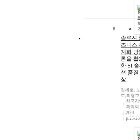
6
솔루션 
즈니스 
계화 방
론을 활
한 SI 
션 품질
상
정세호, 
호,최형호
한국경
과학회
2001
p.25-28