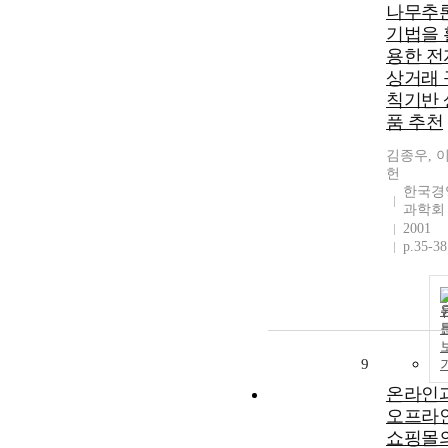
나무추
기법을 
용한 전
상거래 
칙기반 
품 추천
김종우, 
헌
한국경
과학회
2001
p.35-38
9
온라인
오프라
쇼핑몰