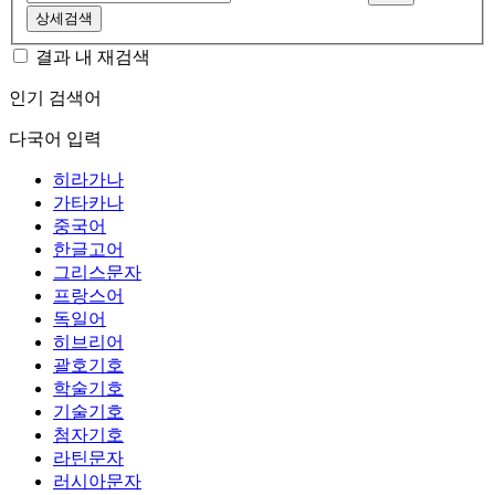
상세검색
결과 내 재검색
인기 검색어
다국어 입력
히라가나
가타카나
중국어
한글고어
그리스문자
프랑스어
독일어
히브리어
괄호기호
학술기호
기술기호
첨자기호
라틴문자
러시아문자