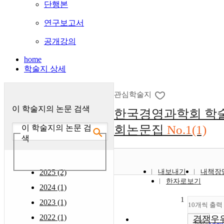
단행본
연구보고서
공개강의
home
학술지 상세
관심학술지
이 학술지의 논문 검색
한국경영과학회 학
회논문집
No.1(1)
이 학술지의 논문 검
색
2025 (2)
내보내기
내책장
한자로보기
2024 (1)
1
2023 (1)
10개씩 출력
2022 (1)
경쟁우
조회