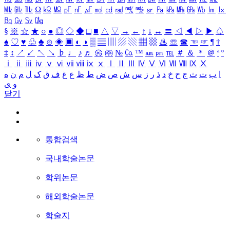
㎒
㎓
㎔
Ω
㏀
㏁
㎊
㎋
㎌
㏖
㏅
㎭
㎮
㎯
㏛
㎩
㎪
㎫
㎬
㏝
㏐
㏓
㏃
㏉
㏜
㏆
§
※
☆
★
○
●
◎
◇
◆
□
■
△
▽
→
←
↑
↓
↔
〓
◁
◀
▷
▶
♤
♠
♡
♥
♧
♣
⊙
◈
▣
◐
◑
▒
▤
▥
▨
▧
▦
▩
♨
☏
☎
☜
☞
¶
†
‡
↕
↗
↙
↖
↘
♭
♩
♪
♬
㉿
㈜
№
㏇
™
㏂
㏘
℡
＃
＆
＊
＠
ª
º
ⅰ
ⅱ
ⅲ
ⅳ
ⅴ
ⅵ
ⅶ
ⅷ
ⅸ
ⅹ
Ⅰ
Ⅱ
Ⅲ
Ⅳ
Ⅴ
Ⅵ
Ⅶ
Ⅷ
Ⅸ
Ⅹ
ا
ب
ت
ث
ج
ح
خ
د
ذ
ر
ز
س
ش
ص
ض
ط
ظ
ع
غ
ف
ق
ک
ل
م
ن
ه
و
ی
닫기
통합검색
국내학술논문
학위논문
해외학술논문
학술지