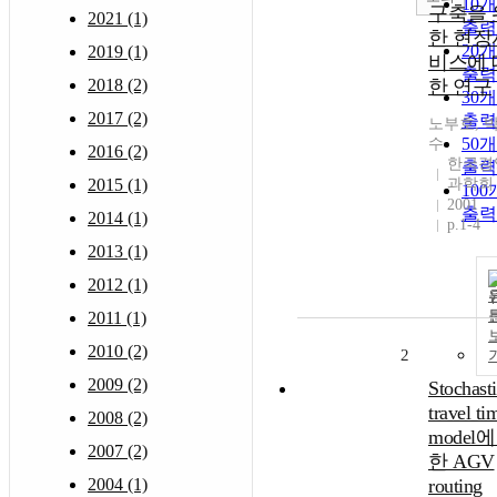
10
구축을 
2021 (1)
출력
한 현장
20
2019 (1)
비스에 
출력
2018 (2)
한 연구
30
2017 (2)
출력
노부호, 
50
수
2016 (2)
한국경
출력
2015 (1)
과학회
10
2001
출력
2014 (1)
p.1-4
2013 (1)
2012 (1)
2011 (1)
2010 (2)
2
2009 (2)
Stochast
travel ti
2008 (2)
model에
2007 (2)
한 AGV
2004 (1)
routing