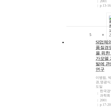
2001
p.13-16
5
SI업체
품질경
을 위한
가모델 
발에 관
연구
이병림, 
권,명광식
도일
한국경
과학회
2001
p.17-20