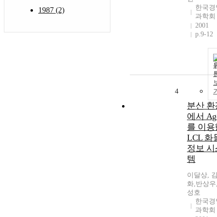
한국경
1987 (2)
과학회
2001
p.9-12
4
분산 환
에서 Age
를 이용
LCL 화
정보 시
템
이달상, 
화,반상우
성호
한국경
과학회