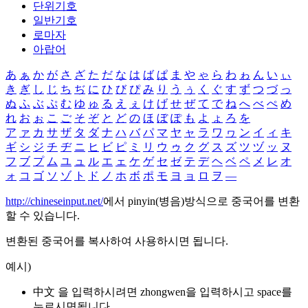
단위기호
일반기호
로마자
아랍어
あ
ぁ
か
が
さ
ざ
た
だ
な
は
ば
ぱ
ま
や
ゃ
ら
わ
ゎ
ん
い
ぃ
き
ぎ
し
じ
ち
ぢ
に
ひ
び
ぴ
み
り
う
ぅ
く
ぐ
す
ず
つ
づ
っ
ぬ
ふ
ぶ
ぷ
む
ゆ
ゅ
る
え
ぇ
け
げ
せ
ぜ
て
で
ね
へ
べ
ぺ
め
れ
お
ぉ
こ
ご
そ
ぞ
と
ど
の
ほ
ぼ
ぽ
も
よ
ょ
ろ
を
ア
ァ
カ
サ
ザ
タ
ダ
ナ
ハ
バ
パ
マ
ヤ
ャ
ラ
ワ
ヮ
ン
イ
ィ
キ
ギ
シ
ジ
チ
ヂ
ニ
ヒ
ビ
ピ
ミ
リ
ウ
ゥ
ク
グ
ス
ズ
ツ
ヅ
ッ
ヌ
フ
ブ
プ
ム
ユ
ュ
ル
エ
ェ
ケ
ゲ
セ
ゼ
テ
デ
ヘ
ベ
ペ
メ
レ
オ
ォ
コ
ゴ
ソ
ゾ
ト
ド
ノ
ホ
ボ
ポ
モ
ヨ
ョ
ロ
ヲ
―
http://chineseinput.net/
에서 pinyin(병음)방식으로 중국어를 변환
할 수 있습니다.
변환된 중국어를 복사하여 사용하시면 됩니다.
예시)
中文 을 입력하시려면
zhongwen
을 입력하시고 space를
누르시면됩니다.