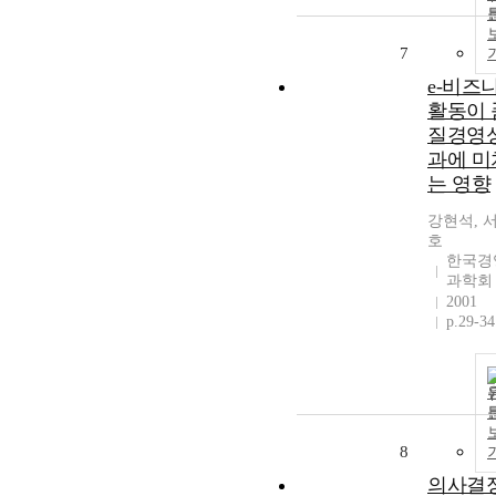
7
e-비즈
활동이 
질경영
과에 미
는 영향
강현석, 
호
한국경
과학회
2001
p.29-34
8
의사결