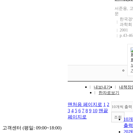
서준용, 
문
한국경
과학회
2001
p.43-46
내보내기
내책장
한자로보기
맨처음 페이지로
1
2
10개씩 출력
3
4
5
6
7
8
9
10
맨끝
페이지로
조회
10
출력
고객센터 (평일: 09:00~18:00)
20