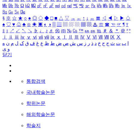
㎒
㎓
㎔
Ω
㏀
㏁
㎊
㎋
㎌
㏖
㏅
㎭
㎮
㎯
㏛
㎩
㎪
㎫
㎬
㏝
㏐
㏓
㏃
㏉
㏜
㏆
§
※
☆
★
○
●
◎
◇
◆
□
■
△
▽
→
←
↑
↓
↔
〓
◁
◀
▷
▶
♤
♠
♡
♥
♧
♣
⊙
◈
▣
◐
◑
▒
▤
▥
▨
▧
▦
▩
♨
☏
☎
☜
☞
¶
†
‡
↕
↗
↙
↖
↘
♭
♩
♪
♬
㉿
㈜
№
㏇
™
㏂
㏘
℡
＃
＆
＊
＠
ª
º
ⅰ
ⅱ
ⅲ
ⅳ
ⅴ
ⅵ
ⅶ
ⅷ
ⅸ
ⅹ
Ⅰ
Ⅱ
Ⅲ
Ⅳ
Ⅴ
Ⅵ
Ⅶ
Ⅷ
Ⅸ
Ⅹ
ا
ب
ت
ث
ج
ح
خ
د
ذ
ر
ز
س
ش
ص
ض
ط
ظ
ع
غ
ف
ق
ک
ل
م
ن
ه
و
ی
닫기
통합검색
국내학술논문
학위논문
해외학술논문
학술지