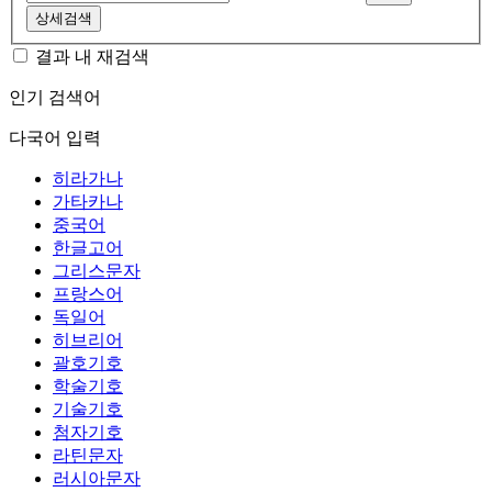
상세검색
결과 내 재검색
인기 검색어
다국어 입력
히라가나
가타카나
중국어
한글고어
그리스문자
프랑스어
독일어
히브리어
괄호기호
학술기호
기술기호
첨자기호
라틴문자
러시아문자