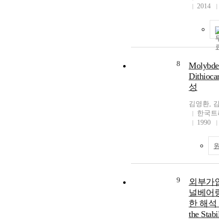
2014
8
Molybde
Dithio
성
김영환, 
한국트
1990
9
외부가압
널베어링
한 해석 ( 
the Stabi