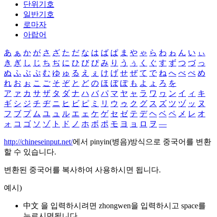
단위기호
일반기호
로마자
아랍어
あ
ぁ
か
が
さ
ざ
た
だ
な
は
ば
ぱ
ま
や
ゃ
ら
わ
ゎ
ん
い
ぃ
き
ぎ
し
じ
ち
ぢ
に
ひ
び
ぴ
み
り
う
ぅ
く
ぐ
す
ず
つ
づ
っ
ぬ
ふ
ぶ
ぷ
む
ゆ
ゅ
る
え
ぇ
け
げ
せ
ぜ
て
で
ね
へ
べ
ぺ
め
れ
お
ぉ
こ
ご
そ
ぞ
と
ど
の
ほ
ぼ
ぽ
も
よ
ょ
ろ
を
ア
ァ
カ
サ
ザ
タ
ダ
ナ
ハ
バ
パ
マ
ヤ
ャ
ラ
ワ
ヮ
ン
イ
ィ
キ
ギ
シ
ジ
チ
ヂ
ニ
ヒ
ビ
ピ
ミ
リ
ウ
ゥ
ク
グ
ス
ズ
ツ
ヅ
ッ
ヌ
フ
ブ
プ
ム
ユ
ュ
ル
エ
ェ
ケ
ゲ
セ
ゼ
テ
デ
ヘ
ベ
ペ
メ
レ
オ
ォ
コ
ゴ
ソ
ゾ
ト
ド
ノ
ホ
ボ
ポ
モ
ヨ
ョ
ロ
ヲ
―
http://chineseinput.net/
에서 pinyin(병음)방식으로 중국어를 변환
할 수 있습니다.
변환된 중국어를 복사하여 사용하시면 됩니다.
예시)
中文 을 입력하시려면
zhongwen
을 입력하시고 space를
누르시면됩니다.