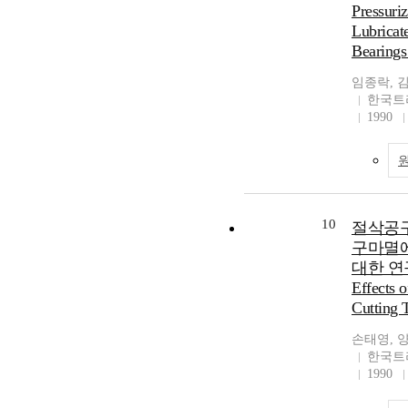
Pressuriz
Lubricat
Bearings
임종락, 
한국트
1990
10
절삭공구
구마멸에
대한 연구 
Effects 
Cutting 
손태영, 
한국트
1990