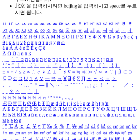
北京 을 입력하시려면
beijing
을 입력하시고 space를 누르
시면 됩니다.
ㅥ
ㅦ
ㅧ
ㅨ
ㅩ
ㅪ
ㅫ
ㅬ
ㅭ
ㅮ
ㅯ
ㅰ
ㅱ
ㅲ
ㅳ
ㅴ
ㅵ
ㅶ
ㅷ
ㅸ
ㅹ
ㅺ
ㅻ
ㅼ
ㅽ
ㅾ
ㅿ
ㆀ
ㆁ
ㆂ
ㆃ
ㆄ
ㆅ
ㆆ
ㆇ
ㆈ
ㆉ
ㆊ
ㆋ
ㆌ
ㆍ
ㆎ
Α
Β
Γ
Δ
Ε
Ζ
Η
Θ
Ι
Κ
Λ
Μ
Ν
Ξ
Ο
Π
Ρ
Σ
Τ
Υ
Φ
Χ
Ψ
Ω
α
β
γ
δ
ε
ζ
η
θ
ι
κ
λ
μ
ν
ξ
ο
π
ρ
σ
τ
υ
φ
χ
ψ
ω
á
à
Á
À
é
è
É
È
ç
Ç
ê
Ä
Ö
Ü
ä
ö
ü
ß
ְ
ֳ
ֲ
ֱ
ָ
ַ
ֵ
ֶ
ִ
ֹ
ּ
ֻ
ׂ
ׁ
ּ
ב
ה
נ
מ
צ
ת
ץ
ש
ד
ג
כ
ע
י
ח
ל
ך
ף
ק
ר
א
ט
ו
ן
ם
פ
‘
’
“
”
〔
〕
〈
〉
「
」
『
』
【
】
＂
（
）
［
］
｛
｝
±
×
÷
≠
≤
≥
∞
∴
♂
♀
∠
⊥
⌒
∂
∇
≡
≒
≪
≫
√
∽
∝
∵
∫
∬
∈
∋
⊆
⊇
⊂
⊃
∪
∩
∧
∨
￢
⇒
⇔
∀
∃
∮
∑
∏
＋
－
＜
＝
＞
、
。
·
‥
…
¨
〃
―
∥
＼
∼
´
～
ˇ
˘
˝
˚
˙
¸
˛
¡
¿
ː
！
＇
，
．
／
：
；
？
＾
＿
｀
｜
½
⅓
⅔
¼
¾
⅛
⅜
⅝
⅞
¹
²
³
⁴
ⁿ
₁
₂
₃
₄
Æ
Ð
Ħ
Ĳ
Ł
Ø
Œ
Þ
Ŧ
Ŋ
æ
đ
ð
ħ
ı
ĳ
ĸ
ŀ
ł
ø
œ
ß
þ
ŧ
ŋ
ŉ
А
Б
В
Г
Д
Е
Ё
Ж
З
И
Й
К
Л
М
Н
О
П
Р
С
Т
У
Ф
Х
Ц
Ч
Ш
Щ
Ъ
Ы
Ь
Э
Ю
Я
а
б
в
г
д
е
ё
ж
з
и
й
к
л
м
н
о
п
р
с
т
у
ф
х
ц
ч
ш
щ
ъ
ы
ь
э
ю
я
′
″
℃
Å
￠
￡
￥
¤
℉
‰
＄
％
Ｆ
￦
㎕
㎖
㎗
ℓ
㎘
㏄
㎣
㎤
㎥
㎦
㎙
㎚
㎛
㎜
㎝
㎞
㎟
㎠
㎡
㎢
㏊
㎍
㎎
㎏
㏏
㎈
㎉
㏈
㎧
㎨
㎰
㎱
㎲
㎳
㎴
㎵
㎶
㎷
㎸
㎹
㎀
㎁
㎂
㎃
㎄
㎺
㎻
㎽
㎾
㎿
㎐
㎑