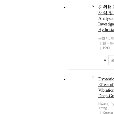
6
진원형 
해석 및
Analysis
Investiga
Hydrosta
문호지, 
한국트
1990
7
Dynamic 
Effect o
Vibratio
Deep-Gro
Hwang, Py
Trang
Korean 