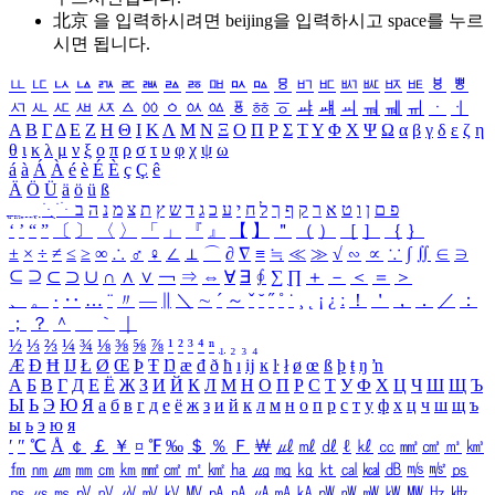
北京 을 입력하시려면
beijing
을 입력하시고 space를 누르
시면 됩니다.
ㅥ
ㅦ
ㅧ
ㅨ
ㅩ
ㅪ
ㅫ
ㅬ
ㅭ
ㅮ
ㅯ
ㅰ
ㅱ
ㅲ
ㅳ
ㅴ
ㅵ
ㅶ
ㅷ
ㅸ
ㅹ
ㅺ
ㅻ
ㅼ
ㅽ
ㅾ
ㅿ
ㆀ
ㆁ
ㆂ
ㆃ
ㆄ
ㆅ
ㆆ
ㆇ
ㆈ
ㆉ
ㆊ
ㆋ
ㆌ
ㆍ
ㆎ
Α
Β
Γ
Δ
Ε
Ζ
Η
Θ
Ι
Κ
Λ
Μ
Ν
Ξ
Ο
Π
Ρ
Σ
Τ
Υ
Φ
Χ
Ψ
Ω
α
β
γ
δ
ε
ζ
η
θ
ι
κ
λ
μ
ν
ξ
ο
π
ρ
σ
τ
υ
φ
χ
ψ
ω
á
à
Á
À
é
è
É
È
ç
Ç
ê
Ä
Ö
Ü
ä
ö
ü
ß
ְ
ֳ
ֲ
ֱ
ָ
ַ
ֵ
ֶ
ִ
ֹ
ּ
ֻ
ׂ
ׁ
ּ
ב
ה
נ
מ
צ
ת
ץ
ש
ד
ג
כ
ע
י
ח
ל
ך
ף
ק
ר
א
ט
ו
ן
ם
פ
‘
’
“
”
〔
〕
〈
〉
「
」
『
』
【
】
＂
（
）
［
］
｛
｝
±
×
÷
≠
≤
≥
∞
∴
♂
♀
∠
⊥
⌒
∂
∇
≡
≒
≪
≫
√
∽
∝
∵
∫
∬
∈
∋
⊆
⊇
⊂
⊃
∪
∩
∧
∨
￢
⇒
⇔
∀
∃
∮
∑
∏
＋
－
＜
＝
＞
、
。
·
‥
…
¨
〃
―
∥
＼
∼
´
～
ˇ
˘
˝
˚
˙
¸
˛
¡
¿
ː
！
＇
，
．
／
：
；
？
＾
＿
｀
｜
½
⅓
⅔
¼
¾
⅛
⅜
⅝
⅞
¹
²
³
⁴
ⁿ
₁
₂
₃
₄
Æ
Ð
Ħ
Ĳ
Ł
Ø
Œ
Þ
Ŧ
Ŋ
æ
đ
ð
ħ
ı
ĳ
ĸ
ŀ
ł
ø
œ
ß
þ
ŧ
ŋ
ŉ
А
Б
В
Г
Д
Е
Ё
Ж
З
И
Й
К
Л
М
Н
О
П
Р
С
Т
У
Ф
Х
Ц
Ч
Ш
Щ
Ъ
Ы
Ь
Э
Ю
Я
а
б
в
г
д
е
ё
ж
з
и
й
к
л
м
н
о
п
р
с
т
у
ф
х
ц
ч
ш
щ
ъ
ы
ь
э
ю
я
′
″
℃
Å
￠
￡
￥
¤
℉
‰
＄
％
Ｆ
￦
㎕
㎖
㎗
ℓ
㎘
㏄
㎣
㎤
㎥
㎦
㎙
㎚
㎛
㎜
㎝
㎞
㎟
㎠
㎡
㎢
㏊
㎍
㎎
㎏
㏏
㎈
㎉
㏈
㎧
㎨
㎰
㎱
㎲
㎳
㎴
㎵
㎶
㎷
㎸
㎹
㎀
㎁
㎂
㎃
㎄
㎺
㎻
㎽
㎾
㎿
㎐
㎑