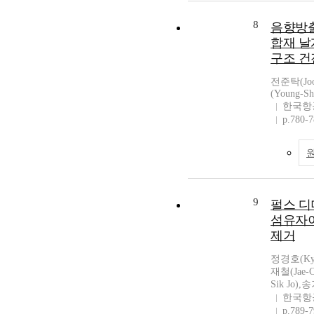
8
음향방출
합재 날
구조 건
전준탁(Joo
(Young-Sh
한국항
p.780-
9
펄스 디
섬유자
제거
정경호(Kyo
재철(Jae-
Sik Jo),
한국항
p.789-