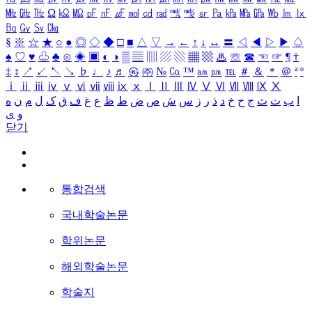
㎒
㎓
㎔
Ω
㏀
㏁
㎊
㎋
㎌
㏖
㏅
㎭
㎮
㎯
㏛
㎩
㎪
㎫
㎬
㏝
㏐
㏓
㏃
㏉
㏜
㏆
§
※
☆
★
○
●
◎
◇
◆
□
■
△
▽
→
←
↑
↓
↔
〓
◁
◀
▷
▶
♤
♠
♡
♥
♧
♣
⊙
◈
▣
◐
◑
▒
▤
▥
▨
▧
▦
▩
♨
☏
☎
☜
☞
¶
†
‡
↕
↗
↙
↖
↘
♭
♩
♪
♬
㉿
㈜
№
㏇
™
㏂
㏘
℡
＃
＆
＊
＠
ª
º
ⅰ
ⅱ
ⅲ
ⅳ
ⅴ
ⅵ
ⅶ
ⅷ
ⅸ
ⅹ
Ⅰ
Ⅱ
Ⅲ
Ⅳ
Ⅴ
Ⅵ
Ⅶ
Ⅷ
Ⅸ
Ⅹ
ا
ب
ت
ث
ج
ح
خ
د
ذ
ر
ز
س
ش
ص
ض
ط
ظ
ع
غ
ف
ق
ک
ل
م
ن
ه
و
ی
닫기
통합검색
국내학술논문
학위논문
해외학술논문
학술지