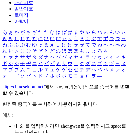
단위기호
일반기호
로마자
아랍어
あ
ぁ
か
が
さ
ざ
た
だ
な
は
ば
ぱ
ま
や
ゃ
ら
わ
ゎ
ん
い
ぃ
き
ぎ
し
じ
ち
ぢ
に
ひ
び
ぴ
み
り
う
ぅ
く
ぐ
す
ず
つ
づ
っ
ぬ
ふ
ぶ
ぷ
む
ゆ
ゅ
る
え
ぇ
け
げ
せ
ぜ
て
で
ね
へ
べ
ぺ
め
れ
お
ぉ
こ
ご
そ
ぞ
と
ど
の
ほ
ぼ
ぽ
も
よ
ょ
ろ
を
ア
ァ
カ
サ
ザ
タ
ダ
ナ
ハ
バ
パ
マ
ヤ
ャ
ラ
ワ
ヮ
ン
イ
ィ
キ
ギ
シ
ジ
チ
ヂ
ニ
ヒ
ビ
ピ
ミ
リ
ウ
ゥ
ク
グ
ス
ズ
ツ
ヅ
ッ
ヌ
フ
ブ
プ
ム
ユ
ュ
ル
エ
ェ
ケ
ゲ
セ
ゼ
テ
デ
ヘ
ベ
ペ
メ
レ
オ
ォ
コ
ゴ
ソ
ゾ
ト
ド
ノ
ホ
ボ
ポ
モ
ヨ
ョ
ロ
ヲ
―
http://chineseinput.net/
에서 pinyin(병음)방식으로 중국어를 변환
할 수 있습니다.
변환된 중국어를 복사하여 사용하시면 됩니다.
예시)
中文 을 입력하시려면
zhongwen
을 입력하시고 space를
누르시면됩니다.