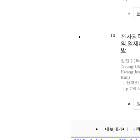
10
전자광
의 열제
발
장진수(Jin
(Seung-U
Hwang Je
Kim)
한국항
p.798-
내보내기
내