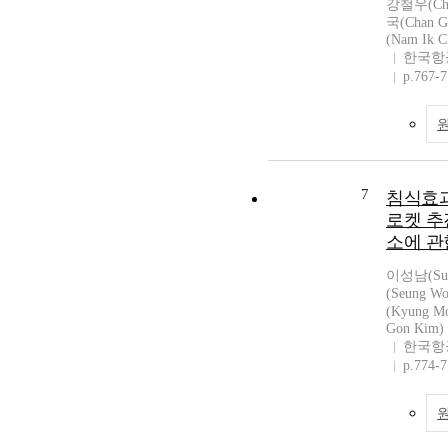
강철우(Chu
국(Chan 
(Nam Ik C
한국항
p.767-
7
침식효과
로켓 추
소에 관
이성남(Sun
(Seung W
(Kyung 
Gon Kim)
한국항
p.774-