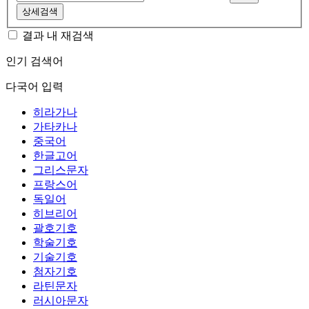
상세검색
결과 내 재검색
인기 검색어
다국어 입력
히라가나
가타카나
중국어
한글고어
그리스문자
프랑스어
독일어
히브리어
괄호기호
학술기호
기술기호
첨자기호
라틴문자
러시아문자