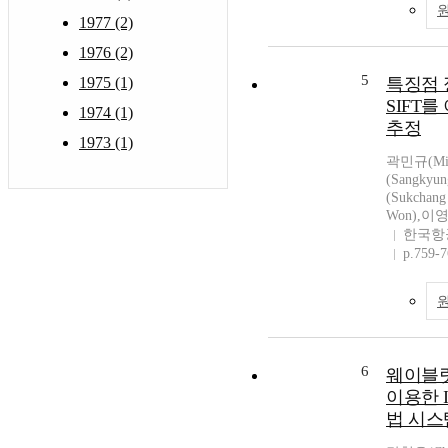
1977 (2)
1976 (2)
5
1975 (1)
특징점 
SIFT
1974 (1)
추정
1973 (1)
곽민규(Min
(Sangkyu
(Sukchan
Won),이영재
한국항
p.759-
6
웨이블릿
이용한 I
법 시스