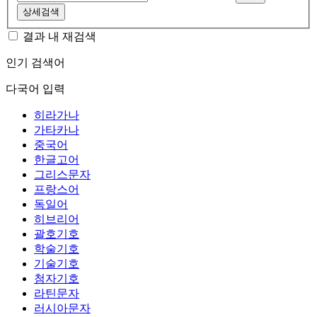
상세검색
결과 내 재검색
인기 검색어
다국어 입력
히라가나
가타카나
중국어
한글고어
그리스문자
프랑스어
독일어
히브리어
괄호기호
학술기호
기술기호
첨자기호
라틴문자
러시아문자