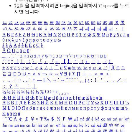
北京 을 입력하시려면
beijing
을 입력하시고 space를 누르
시면 됩니다.
ㅥ
ㅦ
ㅧ
ㅨ
ㅩ
ㅪ
ㅫ
ㅬ
ㅭ
ㅮ
ㅯ
ㅰ
ㅱ
ㅲ
ㅳ
ㅴ
ㅵ
ㅶ
ㅷ
ㅸ
ㅹ
ㅺ
ㅻ
ㅼ
ㅽ
ㅾ
ㅿ
ㆀ
ㆁ
ㆂ
ㆃ
ㆄ
ㆅ
ㆆ
ㆇ
ㆈ
ㆉ
ㆊ
ㆋ
ㆌ
ㆍ
ㆎ
Α
Β
Γ
Δ
Ε
Ζ
Η
Θ
Ι
Κ
Λ
Μ
Ν
Ξ
Ο
Π
Ρ
Σ
Τ
Υ
Φ
Χ
Ψ
Ω
α
β
γ
δ
ε
ζ
η
θ
ι
κ
λ
μ
ν
ξ
ο
π
ρ
σ
τ
υ
φ
χ
ψ
ω
á
à
Á
À
é
è
É
È
ç
Ç
ê
Ä
Ö
Ü
ä
ö
ü
ß
ְ
ֳ
ֲ
ֱ
ָ
ַ
ֵ
ֶ
ִ
ֹ
ּ
ֻ
ׂ
ׁ
ּ
ב
ה
נ
מ
צ
ת
ץ
ש
ד
ג
כ
ע
י
ח
ל
ך
ף
ק
ר
א
ט
ו
ן
ם
פ
‘
’
“
”
〔
〕
〈
〉
「
」
『
』
【
】
＂
（
）
［
］
｛
｝
±
×
÷
≠
≤
≥
∞
∴
♂
♀
∠
⊥
⌒
∂
∇
≡
≒
≪
≫
√
∽
∝
∵
∫
∬
∈
∋
⊆
⊇
⊂
⊃
∪
∩
∧
∨
￢
⇒
⇔
∀
∃
∮
∑
∏
＋
－
＜
＝
＞
、
。
·
‥
…
¨
〃
―
∥
＼
∼
´
～
ˇ
˘
˝
˚
˙
¸
˛
¡
¿
ː
！
＇
，
．
／
：
；
？
＾
＿
｀
｜
½
⅓
⅔
¼
¾
⅛
⅜
⅝
⅞
¹
²
³
⁴
ⁿ
₁
₂
₃
₄
Æ
Ð
Ħ
Ĳ
Ł
Ø
Œ
Þ
Ŧ
Ŋ
æ
đ
ð
ħ
ı
ĳ
ĸ
ŀ
ł
ø
œ
ß
þ
ŧ
ŋ
ŉ
А
Б
В
Г
Д
Е
Ё
Ж
З
И
Й
К
Л
М
Н
О
П
Р
С
Т
У
Ф
Х
Ц
Ч
Ш
Щ
Ъ
Ы
Ь
Э
Ю
Я
а
б
в
г
д
е
ё
ж
з
и
й
к
л
м
н
о
п
р
с
т
у
ф
х
ц
ч
ш
щ
ъ
ы
ь
э
ю
я
′
″
℃
Å
￠
￡
￥
¤
℉
‰
＄
％
Ｆ
￦
㎕
㎖
㎗
ℓ
㎘
㏄
㎣
㎤
㎥
㎦
㎙
㎚
㎛
㎜
㎝
㎞
㎟
㎠
㎡
㎢
㏊
㎍
㎎
㎏
㏏
㎈
㎉
㏈
㎧
㎨
㎰
㎱
㎲
㎳
㎴
㎵
㎶
㎷
㎸
㎹
㎀
㎁
㎂
㎃
㎄
㎺
㎻
㎽
㎾
㎿
㎐
㎑