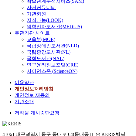
학술관계분석서비스(SAM)
사서커뮤니티
기관회원
지식나눔(LOOK)
의학전자도서관(MEDLIS)
유관기관 사이트
교육부(MOE)
국립장애인도서관(NLD)
국립중앙도서관(NL)
국회도서관(NAL)
연구윤리정보포털(CRE)
사이언스온 (ScienceON)
이용약관
개인정보처리방침
개인정보 재동의
기관소개
저작물 게시중단요청
41061 대구광역시 동구 동내로 64(동내동1119) KERIS빌딩