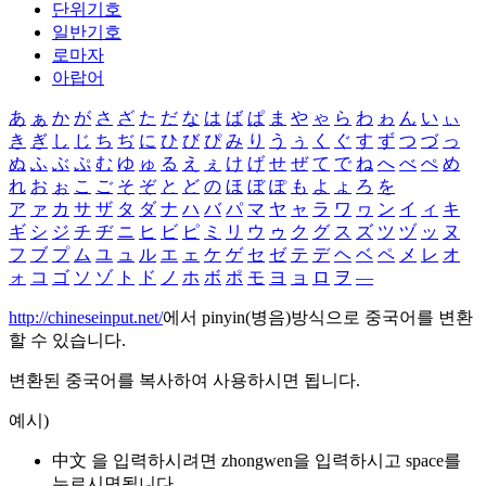
단위기호
일반기호
로마자
아랍어
あ
ぁ
か
が
さ
ざ
た
だ
な
は
ば
ぱ
ま
や
ゃ
ら
わ
ゎ
ん
い
ぃ
き
ぎ
し
じ
ち
ぢ
に
ひ
び
ぴ
み
り
う
ぅ
く
ぐ
す
ず
つ
づ
っ
ぬ
ふ
ぶ
ぷ
む
ゆ
ゅ
る
え
ぇ
け
げ
せ
ぜ
て
で
ね
へ
べ
ぺ
め
れ
お
ぉ
こ
ご
そ
ぞ
と
ど
の
ほ
ぼ
ぽ
も
よ
ょ
ろ
を
ア
ァ
カ
サ
ザ
タ
ダ
ナ
ハ
バ
パ
マ
ヤ
ャ
ラ
ワ
ヮ
ン
イ
ィ
キ
ギ
シ
ジ
チ
ヂ
ニ
ヒ
ビ
ピ
ミ
リ
ウ
ゥ
ク
グ
ス
ズ
ツ
ヅ
ッ
ヌ
フ
ブ
プ
ム
ユ
ュ
ル
エ
ェ
ケ
ゲ
セ
ゼ
テ
デ
ヘ
ベ
ペ
メ
レ
オ
ォ
コ
ゴ
ソ
ゾ
ト
ド
ノ
ホ
ボ
ポ
モ
ヨ
ョ
ロ
ヲ
―
http://chineseinput.net/
에서 pinyin(병음)방식으로 중국어를 변환
할 수 있습니다.
변환된 중국어를 복사하여 사용하시면 됩니다.
예시)
中文 을 입력하시려면
zhongwen
을 입력하시고 space를
누르시면됩니다.