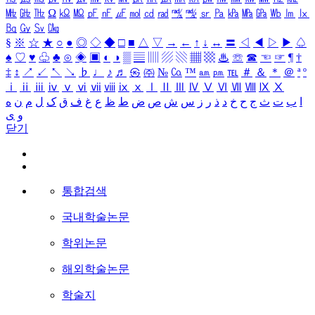
㎒
㎓
㎔
Ω
㏀
㏁
㎊
㎋
㎌
㏖
㏅
㎭
㎮
㎯
㏛
㎩
㎪
㎫
㎬
㏝
㏐
㏓
㏃
㏉
㏜
㏆
§
※
☆
★
○
●
◎
◇
◆
□
■
△
▽
→
←
↑
↓
↔
〓
◁
◀
▷
▶
♤
♠
♡
♥
♧
♣
⊙
◈
▣
◐
◑
▒
▤
▥
▨
▧
▦
▩
♨
☏
☎
☜
☞
¶
†
‡
↕
↗
↙
↖
↘
♭
♩
♪
♬
㉿
㈜
№
㏇
™
㏂
㏘
℡
＃
＆
＊
＠
ª
º
ⅰ
ⅱ
ⅲ
ⅳ
ⅴ
ⅵ
ⅶ
ⅷ
ⅸ
ⅹ
Ⅰ
Ⅱ
Ⅲ
Ⅳ
Ⅴ
Ⅵ
Ⅶ
Ⅷ
Ⅸ
Ⅹ
ا
ب
ت
ث
ج
ح
خ
د
ذ
ر
ز
س
ش
ص
ض
ط
ظ
ع
غ
ف
ق
ک
ل
م
ن
ه
و
ی
닫기
통합검색
국내학술논문
학위논문
해외학술논문
학술지