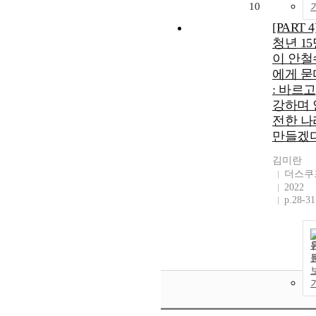
10
[PART 4
청년 15
이 안철
에게 묻
: 바르고
강하며 
전한 나
만들겠
김미란
더스쿠
2022
p.28-31