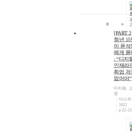
8
[PART 2
청년 15
이 윤석
에게 묻
: “디지
인재라
취업 걱
없어야”
이지원, 
영
더스쿠
2022
p.22-23