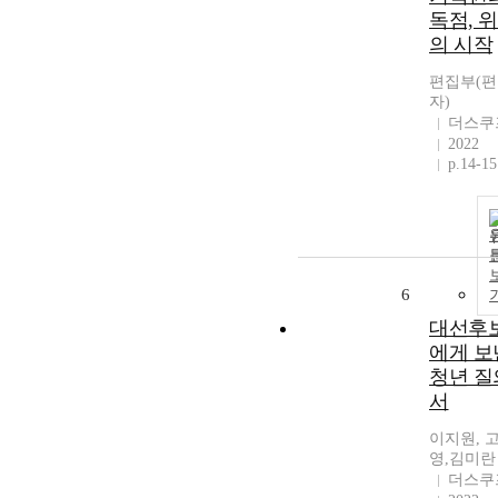
독점, 
의 시작
편집부(
자)
더스쿠
2022
p.14-15
6
대선후
에게 보
청년 질
서
이지원, 
영,김미란
더스쿠