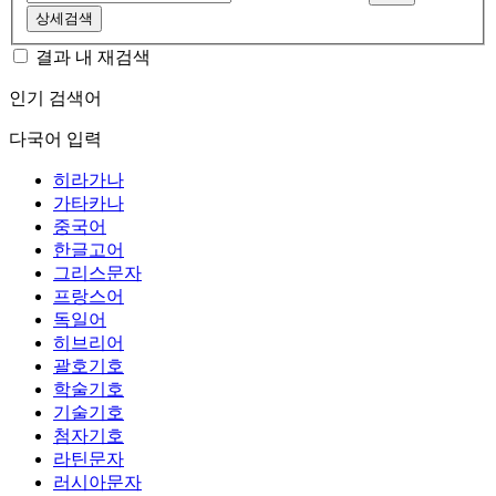
상세검색
결과 내 재검색
인기 검색어
다국어 입력
히라가나
가타카나
중국어
한글고어
그리스문자
프랑스어
독일어
히브리어
괄호기호
학술기호
기술기호
첨자기호
라틴문자
러시아문자