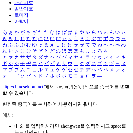
단위기호
일반기호
로마자
아랍어
あ
ぁ
か
が
さ
ざ
た
だ
な
は
ば
ぱ
ま
や
ゃ
ら
わ
ゎ
ん
い
ぃ
き
ぎ
し
じ
ち
ぢ
に
ひ
び
ぴ
み
り
う
ぅ
く
ぐ
す
ず
つ
づ
っ
ぬ
ふ
ぶ
ぷ
む
ゆ
ゅ
る
え
ぇ
け
げ
せ
ぜ
て
で
ね
へ
べ
ぺ
め
れ
お
ぉ
こ
ご
そ
ぞ
と
ど
の
ほ
ぼ
ぽ
も
よ
ょ
ろ
を
ア
ァ
カ
サ
ザ
タ
ダ
ナ
ハ
バ
パ
マ
ヤ
ャ
ラ
ワ
ヮ
ン
イ
ィ
キ
ギ
シ
ジ
チ
ヂ
ニ
ヒ
ビ
ピ
ミ
リ
ウ
ゥ
ク
グ
ス
ズ
ツ
ヅ
ッ
ヌ
フ
ブ
プ
ム
ユ
ュ
ル
エ
ェ
ケ
ゲ
セ
ゼ
テ
デ
ヘ
ベ
ペ
メ
レ
オ
ォ
コ
ゴ
ソ
ゾ
ト
ド
ノ
ホ
ボ
ポ
モ
ヨ
ョ
ロ
ヲ
―
http://chineseinput.net/
에서 pinyin(병음)방식으로 중국어를 변환
할 수 있습니다.
변환된 중국어를 복사하여 사용하시면 됩니다.
예시)
中文 을 입력하시려면
zhongwen
을 입력하시고 space를
누르시면됩니다.