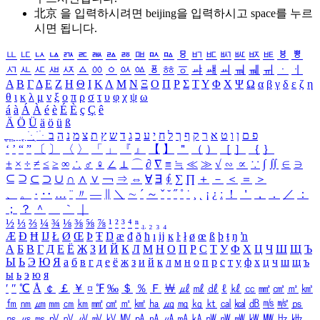
北京 을 입력하시려면
beijing
을 입력하시고 space를 누르
시면 됩니다.
ㅥ
ㅦ
ㅧ
ㅨ
ㅩ
ㅪ
ㅫ
ㅬ
ㅭ
ㅮ
ㅯ
ㅰ
ㅱ
ㅲ
ㅳ
ㅴ
ㅵ
ㅶ
ㅷ
ㅸ
ㅹ
ㅺ
ㅻ
ㅼ
ㅽ
ㅾ
ㅿ
ㆀ
ㆁ
ㆂ
ㆃ
ㆄ
ㆅ
ㆆ
ㆇ
ㆈ
ㆉ
ㆊ
ㆋ
ㆌ
ㆍ
ㆎ
Α
Β
Γ
Δ
Ε
Ζ
Η
Θ
Ι
Κ
Λ
Μ
Ν
Ξ
Ο
Π
Ρ
Σ
Τ
Υ
Φ
Χ
Ψ
Ω
α
β
γ
δ
ε
ζ
η
θ
ι
κ
λ
μ
ν
ξ
ο
π
ρ
σ
τ
υ
φ
χ
ψ
ω
á
à
Á
À
é
è
É
È
ç
Ç
ê
Ä
Ö
Ü
ä
ö
ü
ß
ְ
ֳ
ֲ
ֱ
ָ
ַ
ֵ
ֶ
ִ
ֹ
ּ
ֻ
ׂ
ׁ
ּ
ב
ה
נ
מ
צ
ת
ץ
ש
ד
ג
כ
ע
י
ח
ל
ך
ף
ק
ר
א
ט
ו
ן
ם
פ
‘
’
“
”
〔
〕
〈
〉
「
」
『
』
【
】
＂
（
）
［
］
｛
｝
±
×
÷
≠
≤
≥
∞
∴
♂
♀
∠
⊥
⌒
∂
∇
≡
≒
≪
≫
√
∽
∝
∵
∫
∬
∈
∋
⊆
⊇
⊂
⊃
∪
∩
∧
∨
￢
⇒
⇔
∀
∃
∮
∑
∏
＋
－
＜
＝
＞
、
。
·
‥
…
¨
〃
―
∥
＼
∼
´
～
ˇ
˘
˝
˚
˙
¸
˛
¡
¿
ː
！
＇
，
．
／
：
；
？
＾
＿
｀
｜
½
⅓
⅔
¼
¾
⅛
⅜
⅝
⅞
¹
²
³
⁴
ⁿ
₁
₂
₃
₄
Æ
Ð
Ħ
Ĳ
Ł
Ø
Œ
Þ
Ŧ
Ŋ
æ
đ
ð
ħ
ı
ĳ
ĸ
ŀ
ł
ø
œ
ß
þ
ŧ
ŋ
ŉ
А
Б
В
Г
Д
Е
Ё
Ж
З
И
Й
К
Л
М
Н
О
П
Р
С
Т
У
Ф
Х
Ц
Ч
Ш
Щ
Ъ
Ы
Ь
Э
Ю
Я
а
б
в
г
д
е
ё
ж
з
и
й
к
л
м
н
о
п
р
с
т
у
ф
х
ц
ч
ш
щ
ъ
ы
ь
э
ю
я
′
″
℃
Å
￠
￡
￥
¤
℉
‰
＄
％
Ｆ
￦
㎕
㎖
㎗
ℓ
㎘
㏄
㎣
㎤
㎥
㎦
㎙
㎚
㎛
㎜
㎝
㎞
㎟
㎠
㎡
㎢
㏊
㎍
㎎
㎏
㏏
㎈
㎉
㏈
㎧
㎨
㎰
㎱
㎲
㎳
㎴
㎵
㎶
㎷
㎸
㎹
㎀
㎁
㎂
㎃
㎄
㎺
㎻
㎽
㎾
㎿
㎐
㎑