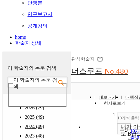
단행본
연구보고서
공개강의
home
학술지 상세
관심학술지
이 학술지의 논문 검색
더스쿠프
No.480
이 학술지의 논문 검
색
내보내기
내책장
한자로보기
2026 (29)
1
2025 (49)
10개씩 출력
2024 (49)
내가 아
조회
10
도 B급
2023 (48)
출력