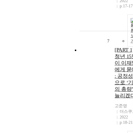
2022
p.17-17
7
[PART 1
청년 15
이 이재
에게 묻
: 공정
으로 ‘
의 총량
늘리겠
고준영
더스쿠
2022
p.18-21