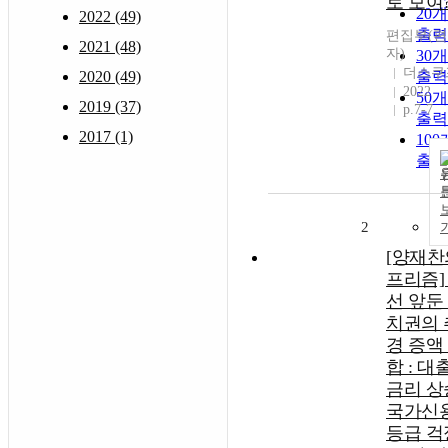
로 보여
20
2022 (49)
출력
편집부(
2021 (48)
자)
30
더스쿠
2020 (49)
출력
2022
50
2019 (37)
p.7-7
출력
2017 (1)
10
출력
2
[양재찬
프리즘]
선 앞둔
치권의 
경 증액
합 : 대
금리 상
국가신
등급 걱