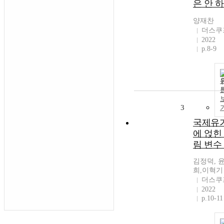
은 안 
양재찬
더스쿠
2022
p.8-9
3
국제유
에 얹힌
림 변수
김정덕, 
희,이혁기
더스쿠
2022
p.10-11