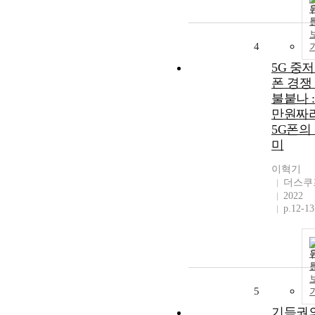
4
5G 중
폰 경쟁
불붙나 :
만원짜
5G폰의
미
이혁기
더스쿠
2022
p.12-13
5
기득권