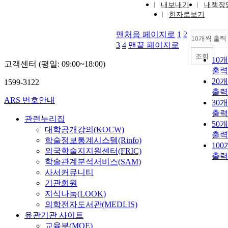
내보내기
내책장
한자로보기
맨처음 페이지로
1
2
10개씩 출력
3
4
맨끝 페이지로
조회
10
고객센터 (평일: 09:00~18:00)
출력
20
1599-3122
출력
ARS 번호안내
30
출력
관련누리집
50
대학공개강의(KOCW)
출력
학술정보통계시스템(Rinfo)
10
외국학술지지원센터(FRIC)
출력
학술관계분석서비스(SAM)
사서커뮤니티
기관회원
지식나눔(LOOK)
의학전자도서관(MEDLIS)
유관기관 사이트
교육부(MOE)