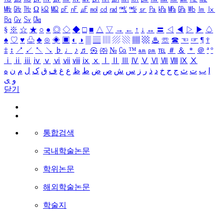
㎒
㎓
㎔
Ω
㏀
㏁
㎊
㎋
㎌
㏖
㏅
㎭
㎮
㎯
㏛
㎩
㎪
㎫
㎬
㏝
㏐
㏓
㏃
㏉
㏜
㏆
§
※
☆
★
○
●
◎
◇
◆
□
■
△
▽
→
←
↑
↓
↔
〓
◁
◀
▷
▶
♤
♠
♡
♥
♧
♣
⊙
◈
▣
◐
◑
▒
▤
▥
▨
▧
▦
▩
♨
☏
☎
☜
☞
¶
†
‡
↕
↗
↙
↖
↘
♭
♩
♪
♬
㉿
㈜
№
㏇
™
㏂
㏘
℡
＃
＆
＊
＠
ª
º
ⅰ
ⅱ
ⅲ
ⅳ
ⅴ
ⅵ
ⅶ
ⅷ
ⅸ
ⅹ
Ⅰ
Ⅱ
Ⅲ
Ⅳ
Ⅴ
Ⅵ
Ⅶ
Ⅷ
Ⅸ
Ⅹ
ا
ب
ت
ث
ج
ح
خ
د
ذ
ر
ز
س
ش
ص
ض
ط
ظ
ع
غ
ف
ق
ک
ل
م
ن
ه
و
ی
닫기
통합검색
국내학술논문
학위논문
해외학술논문
학술지