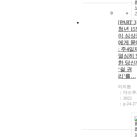
9
[PART 3
청년 15
이 심상
에게 묻
: 주4일
열심히 
한 당신
‘쉴 권
리’를…
이지원
더스쿠
2022
p.24-27