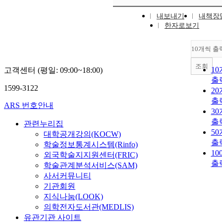
내보내기
내책장
한자로보기
10개씩 출
조회
1
고객센터 (평일: 09:00~18:00)
출
1599-3122
2
출
ARS 번호안내
3
출
관련누리집
5
대학공개강의(KOCW)
출
학술정보통계시스템(Rinfo)
10
외국학술지지원센터(FRIC)
출
학술관계분석서비스(SAM)
사서커뮤니티
기관회원
지식나눔(LOOK)
의학전자도서관(MEDLIS)
유관기관 사이트