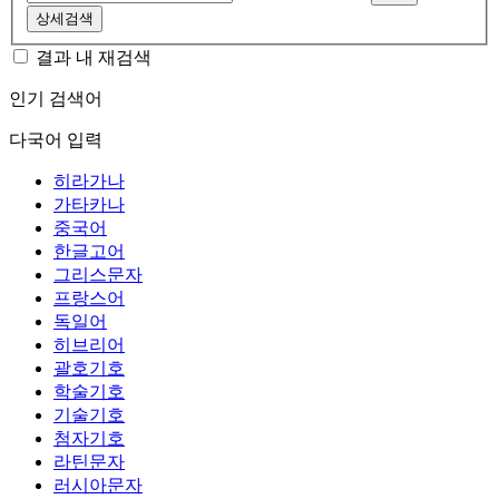
상세검색
결과 내 재검색
인기 검색어
다국어 입력
히라가나
가타카나
중국어
한글고어
그리스문자
프랑스어
독일어
히브리어
괄호기호
학술기호
기술기호
첨자기호
라틴문자
러시아문자