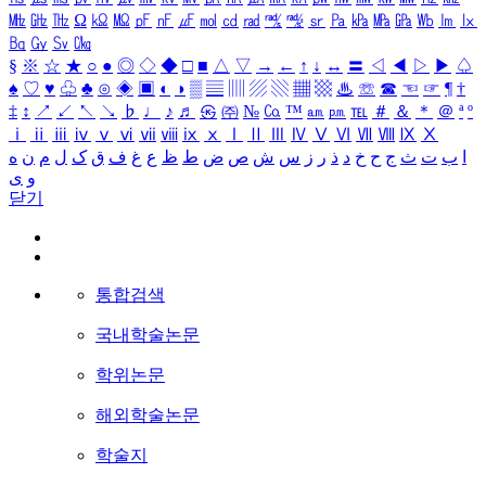
㎒
㎓
㎔
Ω
㏀
㏁
㎊
㎋
㎌
㏖
㏅
㎭
㎮
㎯
㏛
㎩
㎪
㎫
㎬
㏝
㏐
㏓
㏃
㏉
㏜
㏆
§
※
☆
★
○
●
◎
◇
◆
□
■
△
▽
→
←
↑
↓
↔
〓
◁
◀
▷
▶
♤
♠
♡
♥
♧
♣
⊙
◈
▣
◐
◑
▒
▤
▥
▨
▧
▦
▩
♨
☏
☎
☜
☞
¶
†
‡
↕
↗
↙
↖
↘
♭
♩
♪
♬
㉿
㈜
№
㏇
™
㏂
㏘
℡
＃
＆
＊
＠
ª
º
ⅰ
ⅱ
ⅲ
ⅳ
ⅴ
ⅵ
ⅶ
ⅷ
ⅸ
ⅹ
Ⅰ
Ⅱ
Ⅲ
Ⅳ
Ⅴ
Ⅵ
Ⅶ
Ⅷ
Ⅸ
Ⅹ
ا
ب
ت
ث
ج
ح
خ
د
ذ
ر
ز
س
ش
ص
ض
ط
ظ
ع
غ
ف
ق
ک
ل
م
ن
ه
و
ی
닫기
통합검색
국내학술논문
학위논문
해외학술논문
학술지