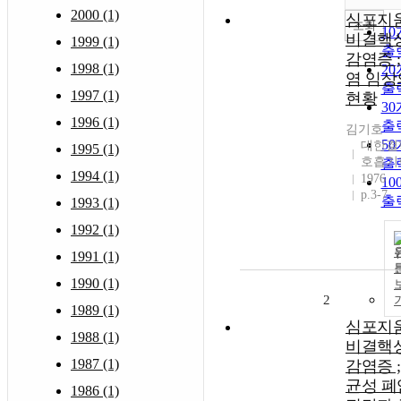
2000 (1)
심포지움
조회
1
비결핵성
1999 (1)
출
감염증 ;
1998 (1)
2
염 임상
출
1997 (1)
현황
3
1996 (1)
출
김기호
5
대한결
1995 (1)
호흡기
출
1994 (1)
1976
10
p.3-7
출
1993 (1)
1992 (1)
1991 (1)
1990 (1)
2
1989 (1)
심포지움
1988 (1)
비결핵성
1987 (1)
감염증 ;
균성 폐
1986 (1)