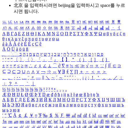
北京 을 입력하시려면
beijing
을 입력하시고 space를 누르
시면 됩니다.
ㅥ
ㅦ
ㅧ
ㅨ
ㅩ
ㅪ
ㅫ
ㅬ
ㅭ
ㅮ
ㅯ
ㅰ
ㅱ
ㅲ
ㅳ
ㅴ
ㅵ
ㅶ
ㅷ
ㅸ
ㅹ
ㅺ
ㅻ
ㅼ
ㅽ
ㅾ
ㅿ
ㆀ
ㆁ
ㆂ
ㆃ
ㆄ
ㆅ
ㆆ
ㆇ
ㆈ
ㆉ
ㆊ
ㆋ
ㆌ
ㆍ
ㆎ
Α
Β
Γ
Δ
Ε
Ζ
Η
Θ
Ι
Κ
Λ
Μ
Ν
Ξ
Ο
Π
Ρ
Σ
Τ
Υ
Φ
Χ
Ψ
Ω
α
β
γ
δ
ε
ζ
η
θ
ι
κ
λ
μ
ν
ξ
ο
π
ρ
σ
τ
υ
φ
χ
ψ
ω
á
à
Á
À
é
è
É
È
ç
Ç
ê
Ä
Ö
Ü
ä
ö
ü
ß
ְ
ֳ
ֲ
ֱ
ָ
ַ
ֵ
ֶ
ִ
ֹ
ּ
ֻ
ׂ
ׁ
ּ
ב
ה
נ
מ
צ
ת
ץ
ש
ד
ג
כ
ע
י
ח
ל
ך
ף
ק
ר
א
ט
ו
ן
ם
פ
‘
’
“
”
〔
〕
〈
〉
「
」
『
』
【
】
＂
（
）
［
］
｛
｝
±
×
÷
≠
≤
≥
∞
∴
♂
♀
∠
⊥
⌒
∂
∇
≡
≒
≪
≫
√
∽
∝
∵
∫
∬
∈
∋
⊆
⊇
⊂
⊃
∪
∩
∧
∨
￢
⇒
⇔
∀
∃
∮
∑
∏
＋
－
＜
＝
＞
、
。
·
‥
…
¨
〃
―
∥
＼
∼
´
～
ˇ
˘
˝
˚
˙
¸
˛
¡
¿
ː
！
＇
，
．
／
：
；
？
＾
＿
｀
｜
½
⅓
⅔
¼
¾
⅛
⅜
⅝
⅞
¹
²
³
⁴
ⁿ
₁
₂
₃
₄
Æ
Ð
Ħ
Ĳ
Ł
Ø
Œ
Þ
Ŧ
Ŋ
æ
đ
ð
ħ
ı
ĳ
ĸ
ŀ
ł
ø
œ
ß
þ
ŧ
ŋ
ŉ
А
Б
В
Г
Д
Е
Ё
Ж
З
И
Й
К
Л
М
Н
О
П
Р
С
Т
У
Ф
Х
Ц
Ч
Ш
Щ
Ъ
Ы
Ь
Э
Ю
Я
а
б
в
г
д
е
ё
ж
з
и
й
к
л
м
н
о
п
р
с
т
у
ф
х
ц
ч
ш
щ
ъ
ы
ь
э
ю
я
′
″
℃
Å
￠
￡
￥
¤
℉
‰
＄
％
Ｆ
￦
㎕
㎖
㎗
ℓ
㎘
㏄
㎣
㎤
㎥
㎦
㎙
㎚
㎛
㎜
㎝
㎞
㎟
㎠
㎡
㎢
㏊
㎍
㎎
㎏
㏏
㎈
㎉
㏈
㎧
㎨
㎰
㎱
㎲
㎳
㎴
㎵
㎶
㎷
㎸
㎹
㎀
㎁
㎂
㎃
㎄
㎺
㎻
㎽
㎾
㎿
㎐
㎑