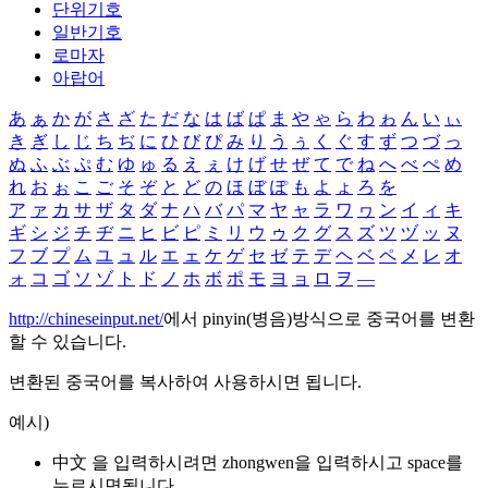
단위기호
일반기호
로마자
아랍어
あ
ぁ
か
が
さ
ざ
た
だ
な
は
ば
ぱ
ま
や
ゃ
ら
わ
ゎ
ん
い
ぃ
き
ぎ
し
じ
ち
ぢ
に
ひ
び
ぴ
み
り
う
ぅ
く
ぐ
す
ず
つ
づ
っ
ぬ
ふ
ぶ
ぷ
む
ゆ
ゅ
る
え
ぇ
け
げ
せ
ぜ
て
で
ね
へ
べ
ぺ
め
れ
お
ぉ
こ
ご
そ
ぞ
と
ど
の
ほ
ぼ
ぽ
も
よ
ょ
ろ
を
ア
ァ
カ
サ
ザ
タ
ダ
ナ
ハ
バ
パ
マ
ヤ
ャ
ラ
ワ
ヮ
ン
イ
ィ
キ
ギ
シ
ジ
チ
ヂ
ニ
ヒ
ビ
ピ
ミ
リ
ウ
ゥ
ク
グ
ス
ズ
ツ
ヅ
ッ
ヌ
フ
ブ
プ
ム
ユ
ュ
ル
エ
ェ
ケ
ゲ
セ
ゼ
テ
デ
ヘ
ベ
ペ
メ
レ
オ
ォ
コ
ゴ
ソ
ゾ
ト
ド
ノ
ホ
ボ
ポ
モ
ヨ
ョ
ロ
ヲ
―
http://chineseinput.net/
에서 pinyin(병음)방식으로 중국어를 변환
할 수 있습니다.
변환된 중국어를 복사하여 사용하시면 됩니다.
예시)
中文 을 입력하시려면
zhongwen
을 입력하시고 space를
누르시면됩니다.