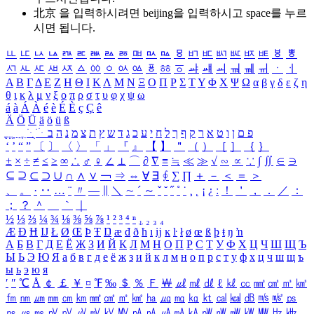
北京 을 입력하시려면
beijing
을 입력하시고 space를 누르
시면 됩니다.
ㅥ
ㅦ
ㅧ
ㅨ
ㅩ
ㅪ
ㅫ
ㅬ
ㅭ
ㅮ
ㅯ
ㅰ
ㅱ
ㅲ
ㅳ
ㅴ
ㅵ
ㅶ
ㅷ
ㅸ
ㅹ
ㅺ
ㅻ
ㅼ
ㅽ
ㅾ
ㅿ
ㆀ
ㆁ
ㆂ
ㆃ
ㆄ
ㆅ
ㆆ
ㆇ
ㆈ
ㆉ
ㆊ
ㆋ
ㆌ
ㆍ
ㆎ
Α
Β
Γ
Δ
Ε
Ζ
Η
Θ
Ι
Κ
Λ
Μ
Ν
Ξ
Ο
Π
Ρ
Σ
Τ
Υ
Φ
Χ
Ψ
Ω
α
β
γ
δ
ε
ζ
η
θ
ι
κ
λ
μ
ν
ξ
ο
π
ρ
σ
τ
υ
φ
χ
ψ
ω
á
à
Á
À
é
è
É
È
ç
Ç
ê
Ä
Ö
Ü
ä
ö
ü
ß
ְ
ֳ
ֲ
ֱ
ָ
ַ
ֵ
ֶ
ִ
ֹ
ּ
ֻ
ׂ
ׁ
ּ
ב
ה
נ
מ
צ
ת
ץ
ש
ד
ג
כ
ע
י
ח
ל
ך
ף
ק
ר
א
ט
ו
ן
ם
פ
‘
’
“
”
〔
〕
〈
〉
「
」
『
』
【
】
＂
（
）
［
］
｛
｝
±
×
÷
≠
≤
≥
∞
∴
♂
♀
∠
⊥
⌒
∂
∇
≡
≒
≪
≫
√
∽
∝
∵
∫
∬
∈
∋
⊆
⊇
⊂
⊃
∪
∩
∧
∨
￢
⇒
⇔
∀
∃
∮
∑
∏
＋
－
＜
＝
＞
、
。
·
‥
…
¨
〃
―
∥
＼
∼
´
～
ˇ
˘
˝
˚
˙
¸
˛
¡
¿
ː
！
＇
，
．
／
：
；
？
＾
＿
｀
｜
½
⅓
⅔
¼
¾
⅛
⅜
⅝
⅞
¹
²
³
⁴
ⁿ
₁
₂
₃
₄
Æ
Ð
Ħ
Ĳ
Ł
Ø
Œ
Þ
Ŧ
Ŋ
æ
đ
ð
ħ
ı
ĳ
ĸ
ŀ
ł
ø
œ
ß
þ
ŧ
ŋ
ŉ
А
Б
В
Г
Д
Е
Ё
Ж
З
И
Й
К
Л
М
Н
О
П
Р
С
Т
У
Ф
Х
Ц
Ч
Ш
Щ
Ъ
Ы
Ь
Э
Ю
Я
а
б
в
г
д
е
ё
ж
з
и
й
к
л
м
н
о
п
р
с
т
у
ф
х
ц
ч
ш
щ
ъ
ы
ь
э
ю
я
′
″
℃
Å
￠
￡
￥
¤
℉
‰
＄
％
Ｆ
￦
㎕
㎖
㎗
ℓ
㎘
㏄
㎣
㎤
㎥
㎦
㎙
㎚
㎛
㎜
㎝
㎞
㎟
㎠
㎡
㎢
㏊
㎍
㎎
㎏
㏏
㎈
㎉
㏈
㎧
㎨
㎰
㎱
㎲
㎳
㎴
㎵
㎶
㎷
㎸
㎹
㎀
㎁
㎂
㎃
㎄
㎺
㎻
㎽
㎾
㎿
㎐
㎑