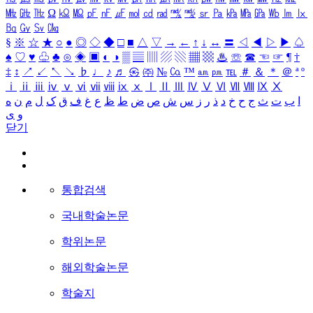
㎒
㎓
㎔
Ω
㏀
㏁
㎊
㎋
㎌
㏖
㏅
㎭
㎮
㎯
㏛
㎩
㎪
㎫
㎬
㏝
㏐
㏓
㏃
㏉
㏜
㏆
§
※
☆
★
○
●
◎
◇
◆
□
■
△
▽
→
←
↑
↓
↔
〓
◁
◀
▷
▶
♤
♠
♡
♥
♧
♣
⊙
◈
▣
◐
◑
▒
▤
▥
▨
▧
▦
▩
♨
☏
☎
☜
☞
¶
†
‡
↕
↗
↙
↖
↘
♭
♩
♪
♬
㉿
㈜
№
㏇
™
㏂
㏘
℡
＃
＆
＊
＠
ª
º
ⅰ
ⅱ
ⅲ
ⅳ
ⅴ
ⅵ
ⅶ
ⅷ
ⅸ
ⅹ
Ⅰ
Ⅱ
Ⅲ
Ⅳ
Ⅴ
Ⅵ
Ⅶ
Ⅷ
Ⅸ
Ⅹ
ا
ب
ت
ث
ج
ح
خ
د
ذ
ر
ز
س
ش
ص
ض
ط
ظ
ع
غ
ف
ق
ک
ل
م
ن
ه
و
ی
닫기
통합검색
국내학술논문
학위논문
해외학술논문
학술지