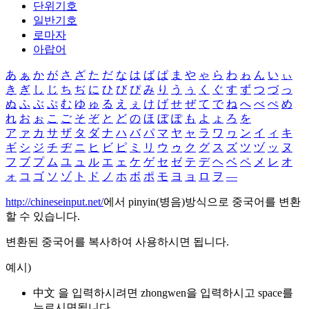
단위기호
일반기호
로마자
아랍어
あ
ぁ
か
が
さ
ざ
た
だ
な
は
ば
ぱ
ま
や
ゃ
ら
わ
ゎ
ん
い
ぃ
き
ぎ
し
じ
ち
ぢ
に
ひ
び
ぴ
み
り
う
ぅ
く
ぐ
す
ず
つ
づ
っ
ぬ
ふ
ぶ
ぷ
む
ゆ
ゅ
る
え
ぇ
け
げ
せ
ぜ
て
で
ね
へ
べ
ぺ
め
れ
お
ぉ
こ
ご
そ
ぞ
と
ど
の
ほ
ぼ
ぽ
も
よ
ょ
ろ
を
ア
ァ
カ
サ
ザ
タ
ダ
ナ
ハ
バ
パ
マ
ヤ
ャ
ラ
ワ
ヮ
ン
イ
ィ
キ
ギ
シ
ジ
チ
ヂ
ニ
ヒ
ビ
ピ
ミ
リ
ウ
ゥ
ク
グ
ス
ズ
ツ
ヅ
ッ
ヌ
フ
ブ
プ
ム
ユ
ュ
ル
エ
ェ
ケ
ゲ
セ
ゼ
テ
デ
ヘ
ベ
ペ
メ
レ
オ
ォ
コ
ゴ
ソ
ゾ
ト
ド
ノ
ホ
ボ
ポ
モ
ヨ
ョ
ロ
ヲ
―
http://chineseinput.net/
에서 pinyin(병음)방식으로 중국어를 변환
할 수 있습니다.
변환된 중국어를 복사하여 사용하시면 됩니다.
예시)
中文 을 입력하시려면
zhongwen
을 입력하시고 space를
누르시면됩니다.