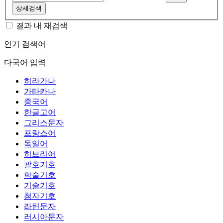
상세검색
결과 내 재검색
인기 검색어
다국어 입력
히라가나
가타카나
중국어
한글고어
그리스문자
프랑스어
독일어
히브리어
괄호기호
학술기호
기술기호
첨자기호
라틴문자
러시아문자