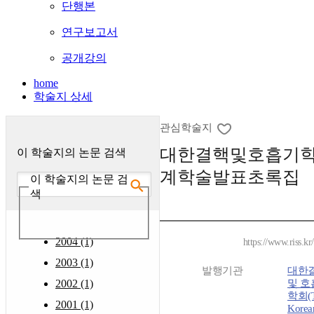
단행본
연구보고서
공개강의
home
학술지 상세
관심학술지
대한결핵및호흡기학
이 학술지의 논문 검색
계학술발표초록집
이 학술지의 논문 검
색
2004 (1)
https://www.riss.k
2003 (1)
발행기관
대한
2002 (1)
및 호
학회(T
2001 (1)
Korea