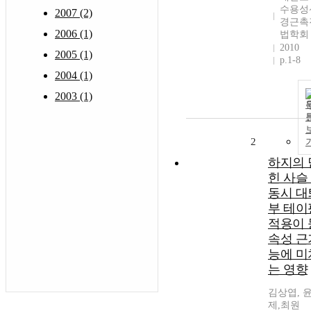
수용성
2007 (2)
경근촉
2006 (1)
법학회
2010
2005 (1)
p.1-8
2004 (1)
2003 (1)
2
하지의 
힌 사슬
동시 대
부 테이
적용이 
속성 근
능에 미
는 영향
김상엽, 
제,최원