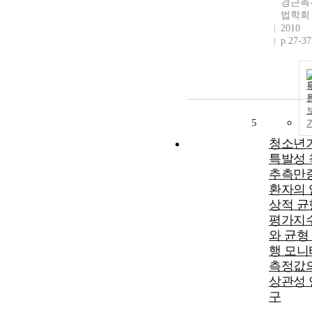
경근촉
법학회
2010
p.27-37
5
청소년
특발성 
추측만
환자의 
상적 균
평가지
와 균형
행 모니
측정값
상관성 
구