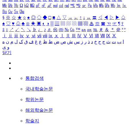
㎒
㎓
㎔
Ω
㏀
㏁
㎊
㎋
㎌
㏖
㏅
㎭
㎮
㎯
㏛
㎩
㎪
㎫
㎬
㏝
㏐
㏓
㏃
㏉
㏜
㏆
§
※
☆
★
○
●
◎
◇
◆
□
■
△
▽
→
←
↑
↓
↔
〓
◁
◀
▷
▶
♤
♠
♡
♥
♧
♣
⊙
◈
▣
◐
◑
▒
▤
▥
▨
▧
▦
▩
♨
☏
☎
☜
☞
¶
†
‡
↕
↗
↙
↖
↘
♭
♩
♪
♬
㉿
㈜
№
㏇
™
㏂
㏘
℡
＃
＆
＊
＠
ª
º
ⅰ
ⅱ
ⅲ
ⅳ
ⅴ
ⅵ
ⅶ
ⅷ
ⅸ
ⅹ
Ⅰ
Ⅱ
Ⅲ
Ⅳ
Ⅴ
Ⅵ
Ⅶ
Ⅷ
Ⅸ
Ⅹ
ا
ب
ت
ث
ج
ح
خ
د
ذ
ر
ز
س
ش
ص
ض
ط
ظ
ع
غ
ف
ق
ک
ل
م
ن
ه
و
ی
닫기
통합검색
국내학술논문
학위논문
해외학술논문
학술지