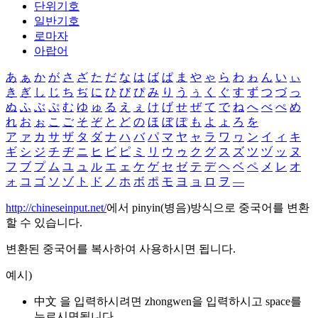
단위기호
일반기호
로마자
아랍어
あ
ぁ
か
が
さ
ざ
た
だ
な
は
ば
ぱ
ま
や
ゃ
ら
わ
ゎ
ん
い
ぃ
き
ぎ
し
じ
ち
ぢ
に
ひ
び
ぴ
み
り
う
ぅ
く
ぐ
す
ず
つ
づ
っ
ぬ
ふ
ぶ
ぷ
む
ゆ
ゅ
る
え
ぇ
け
げ
せ
ぜ
て
で
ね
へ
べ
ぺ
め
れ
お
ぉ
こ
ご
そ
ぞ
と
ど
の
ほ
ぼ
ぽ
も
よ
ょ
ろ
を
ア
ァ
カ
サ
ザ
タ
ダ
ナ
ハ
バ
パ
マ
ヤ
ャ
ラ
ワ
ヮ
ン
イ
ィ
キ
ギ
シ
ジ
チ
ヂ
ニ
ヒ
ビ
ピ
ミ
リ
ウ
ゥ
ク
グ
ス
ズ
ツ
ヅ
ッ
ヌ
フ
ブ
プ
ム
ユ
ュ
ル
エ
ェ
ケ
ゲ
セ
ゼ
テ
デ
ヘ
ベ
ペ
メ
レ
オ
ォ
コ
ゴ
ソ
ゾ
ト
ド
ノ
ホ
ボ
ポ
モ
ヨ
ョ
ロ
ヲ
―
http://chineseinput.net/
에서 pinyin(병음)방식으로 중국어를 변환
할 수 있습니다.
변환된 중국어를 복사하여 사용하시면 됩니다.
예시)
中文 을 입력하시려면
zhongwen
을 입력하시고 space를
누르시면됩니다.