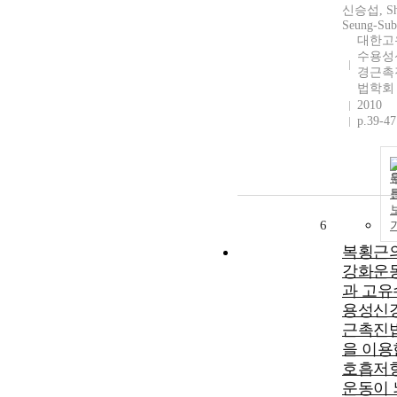
신승섭, Sh
Seung-Sub
대한고
수용성
경근촉
법학회
2010
p.39-47
6
복횡근
강화운
과 고유
용성신
근촉진
을 이용
호흡저
운동이 