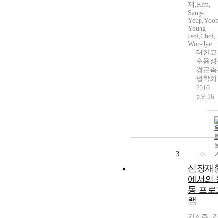
제,Kim,
Sang-
Yeup,Yoon
Young-
Ieoi,Choi,
Won-Jye
대한고
수용성
경근촉
법학회
2010
p.9-16
3
심장재
에서의 
동 프로
램
김좌준, 