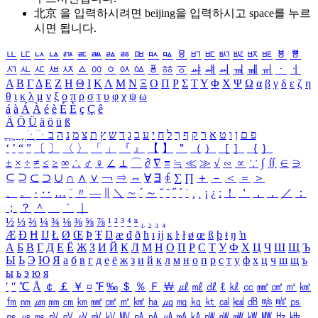
北京 을 입력하시려면
beijing
을 입력하시고 space를 누르
시면 됩니다.
ㅥ
ㅦ
ㅧ
ㅨ
ㅩ
ㅪ
ㅫ
ㅬ
ㅭ
ㅮ
ㅯ
ㅰ
ㅱ
ㅲ
ㅳ
ㅴ
ㅵ
ㅶ
ㅷ
ㅸ
ㅹ
ㅺ
ㅻ
ㅼ
ㅽ
ㅾ
ㅿ
ㆀ
ㆁ
ㆂ
ㆃ
ㆄ
ㆅ
ㆆ
ㆇ
ㆈ
ㆉ
ㆊ
ㆋ
ㆌ
ㆍ
ㆎ
Α
Β
Γ
Δ
Ε
Ζ
Η
Θ
Ι
Κ
Λ
Μ
Ν
Ξ
Ο
Π
Ρ
Σ
Τ
Υ
Φ
Χ
Ψ
Ω
α
β
γ
δ
ε
ζ
η
θ
ι
κ
λ
μ
ν
ξ
ο
π
ρ
σ
τ
υ
φ
χ
ψ
ω
á
à
Á
À
é
è
É
È
ç
Ç
ê
Ä
Ö
Ü
ä
ö
ü
ß
ְ
ֳ
ֲ
ֱ
ָ
ַ
ֵ
ֶ
ִ
ֹ
ּ
ֻ
ׂ
ׁ
ּ
ב
ה
נ
מ
צ
ת
ץ
ש
ד
ג
כ
ע
י
ח
ל
ך
ף
ק
ר
א
ט
ו
ן
ם
פ
‘
’
“
”
〔
〕
〈
〉
「
」
『
』
【
】
＂
（
）
［
］
｛
｝
±
×
÷
≠
≤
≥
∞
∴
♂
♀
∠
⊥
⌒
∂
∇
≡
≒
≪
≫
√
∽
∝
∵
∫
∬
∈
∋
⊆
⊇
⊂
⊃
∪
∩
∧
∨
￢
⇒
⇔
∀
∃
∮
∑
∏
＋
－
＜
＝
＞
、
。
·
‥
…
¨
〃
―
∥
＼
∼
´
～
ˇ
˘
˝
˚
˙
¸
˛
¡
¿
ː
！
＇
，
．
／
：
；
？
＾
＿
｀
｜
½
⅓
⅔
¼
¾
⅛
⅜
⅝
⅞
¹
²
³
⁴
ⁿ
₁
₂
₃
₄
Æ
Ð
Ħ
Ĳ
Ł
Ø
Œ
Þ
Ŧ
Ŋ
æ
đ
ð
ħ
ı
ĳ
ĸ
ŀ
ł
ø
œ
ß
þ
ŧ
ŋ
ŉ
А
Б
В
Г
Д
Е
Ё
Ж
З
И
Й
К
Л
М
Н
О
П
Р
С
Т
У
Ф
Х
Ц
Ч
Ш
Щ
Ъ
Ы
Ь
Э
Ю
Я
а
б
в
г
д
е
ё
ж
з
и
й
к
л
м
н
о
п
р
с
т
у
ф
х
ц
ч
ш
щ
ъ
ы
ь
э
ю
я
′
″
℃
Å
￠
￡
￥
¤
℉
‰
＄
％
Ｆ
￦
㎕
㎖
㎗
ℓ
㎘
㏄
㎣
㎤
㎥
㎦
㎙
㎚
㎛
㎜
㎝
㎞
㎟
㎠
㎡
㎢
㏊
㎍
㎎
㎏
㏏
㎈
㎉
㏈
㎧
㎨
㎰
㎱
㎲
㎳
㎴
㎵
㎶
㎷
㎸
㎹
㎀
㎁
㎂
㎃
㎄
㎺
㎻
㎽
㎾
㎿
㎐
㎑