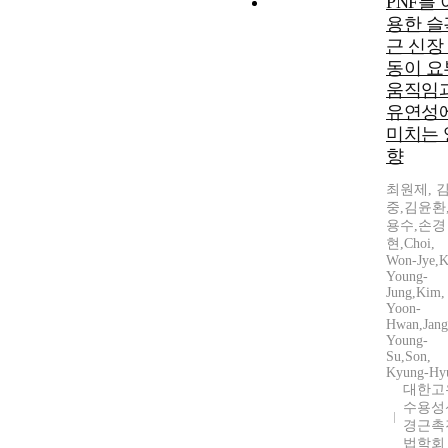
PNF를 
용한 슬
근 신장
동이 요
움직임
유연성
미치는 
향
최원제, 
중,김윤환
용수,손경
현,Choi,
Won-Jye,K
Young-
Jung,Kim,
Yoon-
Hwan,Jang
Young-
Su,Son,
Kyung-Hy
대한고
수용성
경근촉
법학회