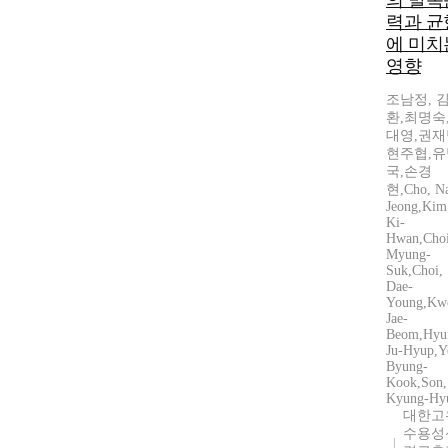
의 발목
력과 균
에 미치
영향
조남정, 
환,최명숙
대영,권재
현주협,유
국,손경
현,Cho, N
Jeong,Kim
Ki-
Hwan,Choi
Myung-
Suk,Choi,
Dae-
Young,Kw
Jae-
Beom,Hyu
Ju-Hyup,Y
Byung-
Kook,Son,
Kyung-Hy
대한고
수용성