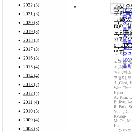
2022 (3)
가상 운
조회
10
훈련 프
2021 (3)
출력
그램(Wi
2020 (3)
20
fit)이 
출력
2019 (3)
노인들
30
균형증
2018 (3)
출력
에 미치
50
2017 (3)
영향
출력
2016 (3)
10
최재원, 
출력
2015 (4)
애,김은비
애리,박소
2014 (4)
조경미,오
희,Choi, J
2013 (2)
Won,Chun
Hyun-
2012 (4)
Ae,Kim, E
2011 (4)
Bi,Ryu, Ae
Ri,Park, S
2010 (3)
Young,Cho
Kyung-
2009 (4)
Mi,Oh, Mi
Hee
2008 (3)
대한고