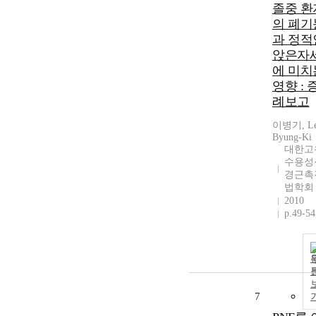
졸중 환
의 폐기
과 정적
앉은자
에 미치
영향 : 
례보고
이병기, Le
Byung-Ki
대한고
수용성
경근촉
법학회
2010
p.49-54
7