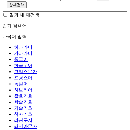
상세검색
결과 내 재검색
인기 검색어
다국어 입력
히라가나
가타카나
중국어
한글고어
그리스문자
프랑스어
독일어
히브리어
괄호기호
학술기호
기술기호
첨자기호
라틴문자
러시아문자