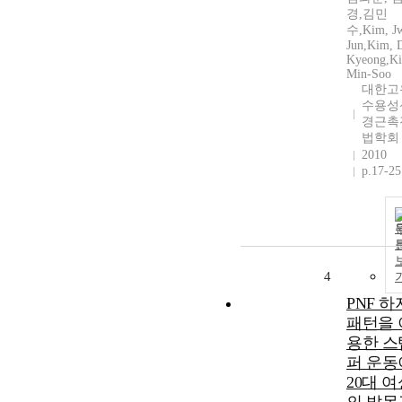
경,김민
수,Kim, J
Jun,Kim, 
Kyeong,K
Min-Soo
대한고
수용성
경근촉
법학회
2010
p.17-25
4
PNF 하
패턴을 
용한 스
퍼 운동
20대 여