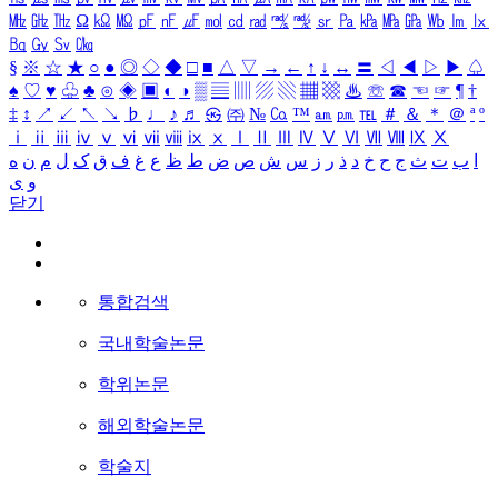
㎒
㎓
㎔
Ω
㏀
㏁
㎊
㎋
㎌
㏖
㏅
㎭
㎮
㎯
㏛
㎩
㎪
㎫
㎬
㏝
㏐
㏓
㏃
㏉
㏜
㏆
§
※
☆
★
○
●
◎
◇
◆
□
■
△
▽
→
←
↑
↓
↔
〓
◁
◀
▷
▶
♤
♠
♡
♥
♧
♣
⊙
◈
▣
◐
◑
▒
▤
▥
▨
▧
▦
▩
♨
☏
☎
☜
☞
¶
†
‡
↕
↗
↙
↖
↘
♭
♩
♪
♬
㉿
㈜
№
㏇
™
㏂
㏘
℡
＃
＆
＊
＠
ª
º
ⅰ
ⅱ
ⅲ
ⅳ
ⅴ
ⅵ
ⅶ
ⅷ
ⅸ
ⅹ
Ⅰ
Ⅱ
Ⅲ
Ⅳ
Ⅴ
Ⅵ
Ⅶ
Ⅷ
Ⅸ
Ⅹ
ا
ب
ت
ث
ج
ح
خ
د
ذ
ر
ز
س
ش
ص
ض
ط
ظ
ع
غ
ف
ق
ک
ل
م
ن
ه
و
ی
닫기
통합검색
국내학술논문
학위논문
해외학술논문
학술지