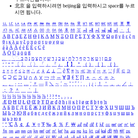
北京 을 입력하시려면
beijing
을 입력하시고 space를 누르
시면 됩니다.
ㅥ
ㅦ
ㅧ
ㅨ
ㅩ
ㅪ
ㅫ
ㅬ
ㅭ
ㅮ
ㅯ
ㅰ
ㅱ
ㅲ
ㅳ
ㅴ
ㅵ
ㅶ
ㅷ
ㅸ
ㅹ
ㅺ
ㅻ
ㅼ
ㅽ
ㅾ
ㅿ
ㆀ
ㆁ
ㆂ
ㆃ
ㆄ
ㆅ
ㆆ
ㆇ
ㆈ
ㆉ
ㆊ
ㆋ
ㆌ
ㆍ
ㆎ
Α
Β
Γ
Δ
Ε
Ζ
Η
Θ
Ι
Κ
Λ
Μ
Ν
Ξ
Ο
Π
Ρ
Σ
Τ
Υ
Φ
Χ
Ψ
Ω
α
β
γ
δ
ε
ζ
η
θ
ι
κ
λ
μ
ν
ξ
ο
π
ρ
σ
τ
υ
φ
χ
ψ
ω
á
à
Á
À
é
è
É
È
ç
Ç
ê
Ä
Ö
Ü
ä
ö
ü
ß
ְ
ֳ
ֲ
ֱ
ָ
ַ
ֵ
ֶ
ִ
ֹ
ּ
ֻ
ׂ
ׁ
ּ
ב
ה
נ
מ
צ
ת
ץ
ש
ד
ג
כ
ע
י
ח
ל
ך
ף
ק
ר
א
ט
ו
ן
ם
פ
‘
’
“
”
〔
〕
〈
〉
「
」
『
』
【
】
＂
（
）
［
］
｛
｝
±
×
÷
≠
≤
≥
∞
∴
♂
♀
∠
⊥
⌒
∂
∇
≡
≒
≪
≫
√
∽
∝
∵
∫
∬
∈
∋
⊆
⊇
⊂
⊃
∪
∩
∧
∨
￢
⇒
⇔
∀
∃
∮
∑
∏
＋
－
＜
＝
＞
、
。
·
‥
…
¨
〃
―
∥
＼
∼
´
～
ˇ
˘
˝
˚
˙
¸
˛
¡
¿
ː
！
＇
，
．
／
：
；
？
＾
＿
｀
｜
½
⅓
⅔
¼
¾
⅛
⅜
⅝
⅞
¹
²
³
⁴
ⁿ
₁
₂
₃
₄
Æ
Ð
Ħ
Ĳ
Ł
Ø
Œ
Þ
Ŧ
Ŋ
æ
đ
ð
ħ
ı
ĳ
ĸ
ŀ
ł
ø
œ
ß
þ
ŧ
ŋ
ŉ
А
Б
В
Г
Д
Е
Ё
Ж
З
И
Й
К
Л
М
Н
О
П
Р
С
Т
У
Ф
Х
Ц
Ч
Ш
Щ
Ъ
Ы
Ь
Э
Ю
Я
а
б
в
г
д
е
ё
ж
з
и
й
к
л
м
н
о
п
р
с
т
у
ф
х
ц
ч
ш
щ
ъ
ы
ь
э
ю
я
′
″
℃
Å
￠
￡
￥
¤
℉
‰
＄
％
Ｆ
￦
㎕
㎖
㎗
ℓ
㎘
㏄
㎣
㎤
㎥
㎦
㎙
㎚
㎛
㎜
㎝
㎞
㎟
㎠
㎡
㎢
㏊
㎍
㎎
㎏
㏏
㎈
㎉
㏈
㎧
㎨
㎰
㎱
㎲
㎳
㎴
㎵
㎶
㎷
㎸
㎹
㎀
㎁
㎂
㎃
㎄
㎺
㎻
㎽
㎾
㎿
㎐
㎑