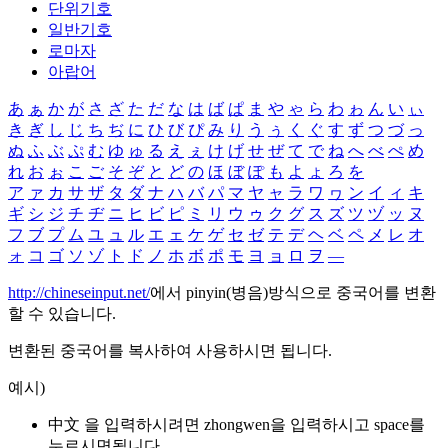
단위기호
일반기호
로마자
아랍어
あ
ぁ
か
が
さ
ざ
た
だ
な
は
ば
ぱ
ま
や
ゃ
ら
わ
ゎ
ん
い
ぃ
き
ぎ
し
じ
ち
ぢ
に
ひ
び
ぴ
み
り
う
ぅ
く
ぐ
す
ず
つ
づ
っ
ぬ
ふ
ぶ
ぷ
む
ゆ
ゅ
る
え
ぇ
け
げ
せ
ぜ
て
で
ね
へ
べ
ぺ
め
れ
お
ぉ
こ
ご
そ
ぞ
と
ど
の
ほ
ぼ
ぽ
も
よ
ょ
ろ
を
ア
ァ
カ
サ
ザ
タ
ダ
ナ
ハ
バ
パ
マ
ヤ
ャ
ラ
ワ
ヮ
ン
イ
ィ
キ
ギ
シ
ジ
チ
ヂ
ニ
ヒ
ビ
ピ
ミ
リ
ウ
ゥ
ク
グ
ス
ズ
ツ
ヅ
ッ
ヌ
フ
ブ
プ
ム
ユ
ュ
ル
エ
ェ
ケ
ゲ
セ
ゼ
テ
デ
ヘ
ベ
ペ
メ
レ
オ
ォ
コ
ゴ
ソ
ゾ
ト
ド
ノ
ホ
ボ
ポ
モ
ヨ
ョ
ロ
ヲ
―
http://chineseinput.net/
에서 pinyin(병음)방식으로 중국어를 변환
할 수 있습니다.
변환된 중국어를 복사하여 사용하시면 됩니다.
예시)
中文 을 입력하시려면
zhongwen
을 입력하시고 space를
누르시면됩니다.