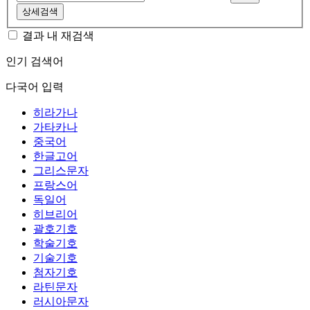
상세검색
결과 내 재검색
인기 검색어
다국어 입력
히라가나
가타카나
중국어
한글고어
그리스문자
프랑스어
독일어
히브리어
괄호기호
학술기호
기술기호
첨자기호
라틴문자
러시아문자