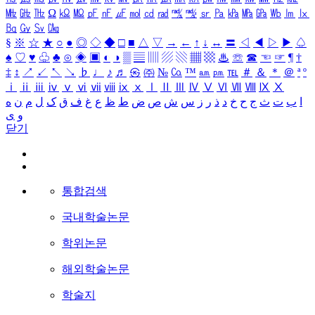
㎒
㎓
㎔
Ω
㏀
㏁
㎊
㎋
㎌
㏖
㏅
㎭
㎮
㎯
㏛
㎩
㎪
㎫
㎬
㏝
㏐
㏓
㏃
㏉
㏜
㏆
§
※
☆
★
○
●
◎
◇
◆
□
■
△
▽
→
←
↑
↓
↔
〓
◁
◀
▷
▶
♤
♠
♡
♥
♧
♣
⊙
◈
▣
◐
◑
▒
▤
▥
▨
▧
▦
▩
♨
☏
☎
☜
☞
¶
†
‡
↕
↗
↙
↖
↘
♭
♩
♪
♬
㉿
㈜
№
㏇
™
㏂
㏘
℡
＃
＆
＊
＠
ª
º
ⅰ
ⅱ
ⅲ
ⅳ
ⅴ
ⅵ
ⅶ
ⅷ
ⅸ
ⅹ
Ⅰ
Ⅱ
Ⅲ
Ⅳ
Ⅴ
Ⅵ
Ⅶ
Ⅷ
Ⅸ
Ⅹ
ا
ب
ت
ث
ج
ح
خ
د
ذ
ر
ز
س
ش
ص
ض
ط
ظ
ع
غ
ف
ق
ک
ل
م
ن
ه
و
ی
닫기
통합검색
국내학술논문
학위논문
해외학술논문
학술지