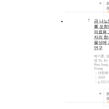
3
7
금 나노
를 포함
의료용 
자의 합
물성에 
연구
예기훈, 
영,Ye, Ki-
Hun,Sung,
Young
대한화
2010
p.222-
3