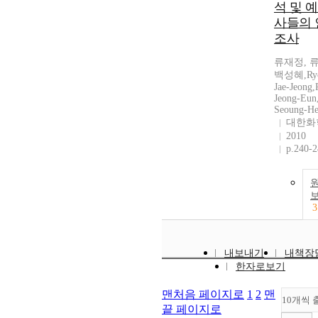
석 및 
사들의 
조사
류재정, 
백성혜,Ryo
Jae-Jeong,
Jeong-Eun,
Seoung-H
대한화
2010
p.240-
3
내보내기
내책장
한자로보기
맨처음 페이지로
1
2
맨
10개씩 
끝 페이지로