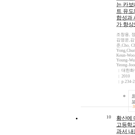
는 카보
트 유도
합성과 
가 향상
조창용, 
김영운,김
준,Cho, C
Yong,Chun
Keun-Woo
Young-Wu
Yeong-Joo
대한화
2010
p.234-
3
10
황산에 
고등학교
과서 내