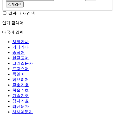
상세검색
결과 내 재검색
인기 검색어
다국어 입력
히라가나
가타카나
중국어
한글고어
그리스문자
프랑스어
독일어
히브리어
괄호기호
학술기호
기술기호
첨자기호
라틴문자
러시아문자