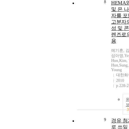
8
HEMA
및 은 
자를 포
고분자의
성 및 
렌즈로의
용
예기훈, 
성아영,Ye,
Hun,Kim, 
Hun,Sung,
Young
대한화
2010
p.228-
3
9
경유 첨
로 쓰일