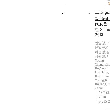
3
6
등온 증
과 Real-
PCR을
한 Salmo
검출
안영창, 
윤일규,정
이은영,김
장원철,Ah
Young-
Chang,Cho
Ho,Yoon, I
Kyu,Jung,
Hyun,Lee,
Young,Kim
Ho,Jang, 
Cheoul
대한화
2010
p.215-