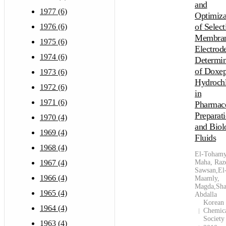
and
1977 (6)
Optimiza
of Select
1976 (6)
Membra
1975 (6)
Electrode
1974 (6)
Determin
of Doxep
1973 (6)
Hydrochl
1972 (6)
in
1971 (6)
Pharmace
Preparat
1970 (4)
and Biol
1969 (4)
Fluids
1968 (4)
El-Tohamy
Maha, Raz
1967 (4)
Sawsan,El
1966 (4)
Maamly,
Magda,Sha
1965 (4)
Abdalla
Korean
1964 (4)
Chemic
Society
1963 (4)