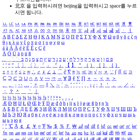
北京 을 입력하시려면
beijing
을 입력하시고 space를 누르
시면 됩니다.
ㅥ
ㅦ
ㅧ
ㅨ
ㅩ
ㅪ
ㅫ
ㅬ
ㅭ
ㅮ
ㅯ
ㅰ
ㅱ
ㅲ
ㅳ
ㅴ
ㅵ
ㅶ
ㅷ
ㅸ
ㅹ
ㅺ
ㅻ
ㅼ
ㅽ
ㅾ
ㅿ
ㆀ
ㆁ
ㆂ
ㆃ
ㆄ
ㆅ
ㆆ
ㆇ
ㆈ
ㆉ
ㆊ
ㆋ
ㆌ
ㆍ
ㆎ
Α
Β
Γ
Δ
Ε
Ζ
Η
Θ
Ι
Κ
Λ
Μ
Ν
Ξ
Ο
Π
Ρ
Σ
Τ
Υ
Φ
Χ
Ψ
Ω
α
β
γ
δ
ε
ζ
η
θ
ι
κ
λ
μ
ν
ξ
ο
π
ρ
σ
τ
υ
φ
χ
ψ
ω
á
à
Á
À
é
è
É
È
ç
Ç
ê
Ä
Ö
Ü
ä
ö
ü
ß
ְ
ֳ
ֲ
ֱ
ָ
ַ
ֵ
ֶ
ִ
ֹ
ּ
ֻ
ׂ
ׁ
ּ
ב
ה
נ
מ
צ
ת
ץ
ש
ד
ג
כ
ע
י
ח
ל
ך
ף
ק
ר
א
ט
ו
ן
ם
פ
‘
’
“
”
〔
〕
〈
〉
「
」
『
』
【
】
＂
（
）
［
］
｛
｝
±
×
÷
≠
≤
≥
∞
∴
♂
♀
∠
⊥
⌒
∂
∇
≡
≒
≪
≫
√
∽
∝
∵
∫
∬
∈
∋
⊆
⊇
⊂
⊃
∪
∩
∧
∨
￢
⇒
⇔
∀
∃
∮
∑
∏
＋
－
＜
＝
＞
、
。
·
‥
…
¨
〃
―
∥
＼
∼
´
～
ˇ
˘
˝
˚
˙
¸
˛
¡
¿
ː
！
＇
，
．
／
：
；
？
＾
＿
｀
｜
½
⅓
⅔
¼
¾
⅛
⅜
⅝
⅞
¹
²
³
⁴
ⁿ
₁
₂
₃
₄
Æ
Ð
Ħ
Ĳ
Ł
Ø
Œ
Þ
Ŧ
Ŋ
æ
đ
ð
ħ
ı
ĳ
ĸ
ŀ
ł
ø
œ
ß
þ
ŧ
ŋ
ŉ
А
Б
В
Г
Д
Е
Ё
Ж
З
И
Й
К
Л
М
Н
О
П
Р
С
Т
У
Ф
Х
Ц
Ч
Ш
Щ
Ъ
Ы
Ь
Э
Ю
Я
а
б
в
г
д
е
ё
ж
з
и
й
к
л
м
н
о
п
р
с
т
у
ф
х
ц
ч
ш
щ
ъ
ы
ь
э
ю
я
′
″
℃
Å
￠
￡
￥
¤
℉
‰
＄
％
Ｆ
￦
㎕
㎖
㎗
ℓ
㎘
㏄
㎣
㎤
㎥
㎦
㎙
㎚
㎛
㎜
㎝
㎞
㎟
㎠
㎡
㎢
㏊
㎍
㎎
㎏
㏏
㎈
㎉
㏈
㎧
㎨
㎰
㎱
㎲
㎳
㎴
㎵
㎶
㎷
㎸
㎹
㎀
㎁
㎂
㎃
㎄
㎺
㎻
㎽
㎾
㎿
㎐
㎑