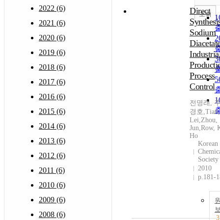
2022 (6)
Direct
조회
Synthesi
2021 (6)
Sodium
2020 (6)
Diacetate
2019 (6)
Industria
Producti
2018 (6)
Process
2017 (6)
Control
2016 (6)
전명래, 
2015 (6)
경호,Tian,
Lei,Zhou,
2014 (6)
Jun,Row, 
Ho
2013 (6)
Korean
Chemic
2012 (6)
Society
2010
2011 (6)
p.181-
2010 (6)
2009 (6)
2008 (6)
3