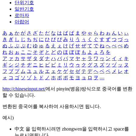
단위기호
일반기호
로마자
아랍어
あ
ぁ
か
が
さ
ざ
た
だ
な
は
ば
ぱ
ま
や
ゃ
ら
わ
ゎ
ん
い
ぃ
き
ぎ
し
じ
ち
ぢ
に
ひ
び
ぴ
み
り
う
ぅ
く
ぐ
す
ず
つ
づ
っ
ぬ
ふ
ぶ
ぷ
む
ゆ
ゅ
る
え
ぇ
け
げ
せ
ぜ
て
で
ね
へ
べ
ぺ
め
れ
お
ぉ
こ
ご
そ
ぞ
と
ど
の
ほ
ぼ
ぽ
も
よ
ょ
ろ
を
ア
ァ
カ
サ
ザ
タ
ダ
ナ
ハ
バ
パ
マ
ヤ
ャ
ラ
ワ
ヮ
ン
イ
ィ
キ
ギ
シ
ジ
チ
ヂ
ニ
ヒ
ビ
ピ
ミ
リ
ウ
ゥ
ク
グ
ス
ズ
ツ
ヅ
ッ
ヌ
フ
ブ
プ
ム
ユ
ュ
ル
エ
ェ
ケ
ゲ
セ
ゼ
テ
デ
ヘ
ベ
ペ
メ
レ
オ
ォ
コ
ゴ
ソ
ゾ
ト
ド
ノ
ホ
ボ
ポ
モ
ヨ
ョ
ロ
ヲ
―
http://chineseinput.net/
에서 pinyin(병음)방식으로 중국어를 변환
할 수 있습니다.
변환된 중국어를 복사하여 사용하시면 됩니다.
예시)
中文 을 입력하시려면
zhongwen
을 입력하시고 space를
누르시면됩니다.