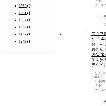
2010
p.198-
1962 (2)
1961 (1)
1957 (1)
3
1954 (1)
5
포스포
1952 (1)
제 D 
1949 (1)
응에서 
파티딜 
반응 활
미치는 
올의 영
고은희, Ko
Eun-Hie
대한화
2010
p.208-