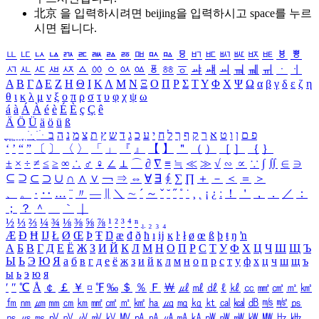
北京 을 입력하시려면
beijing
을 입력하시고 space를 누르
시면 됩니다.
ㅥ
ㅦ
ㅧ
ㅨ
ㅩ
ㅪ
ㅫ
ㅬ
ㅭ
ㅮ
ㅯ
ㅰ
ㅱ
ㅲ
ㅳ
ㅴ
ㅵ
ㅶ
ㅷ
ㅸ
ㅹ
ㅺ
ㅻ
ㅼ
ㅽ
ㅾ
ㅿ
ㆀ
ㆁ
ㆂ
ㆃ
ㆄ
ㆅ
ㆆ
ㆇ
ㆈ
ㆉ
ㆊ
ㆋ
ㆌ
ㆍ
ㆎ
Α
Β
Γ
Δ
Ε
Ζ
Η
Θ
Ι
Κ
Λ
Μ
Ν
Ξ
Ο
Π
Ρ
Σ
Τ
Υ
Φ
Χ
Ψ
Ω
α
β
γ
δ
ε
ζ
η
θ
ι
κ
λ
μ
ν
ξ
ο
π
ρ
σ
τ
υ
φ
χ
ψ
ω
á
à
Á
À
é
è
É
È
ç
Ç
ê
Ä
Ö
Ü
ä
ö
ü
ß
ְ
ֳ
ֲ
ֱ
ָ
ַ
ֵ
ֶ
ִ
ֹ
ּ
ֻ
ׂ
ׁ
ּ
ב
ה
נ
מ
צ
ת
ץ
ש
ד
ג
כ
ע
י
ח
ל
ך
ף
ק
ר
א
ט
ו
ן
ם
פ
‘
’
“
”
〔
〕
〈
〉
「
」
『
』
【
】
＂
（
）
［
］
｛
｝
±
×
÷
≠
≤
≥
∞
∴
♂
♀
∠
⊥
⌒
∂
∇
≡
≒
≪
≫
√
∽
∝
∵
∫
∬
∈
∋
⊆
⊇
⊂
⊃
∪
∩
∧
∨
￢
⇒
⇔
∀
∃
∮
∑
∏
＋
－
＜
＝
＞
、
。
·
‥
…
¨
〃
―
∥
＼
∼
´
～
ˇ
˘
˝
˚
˙
¸
˛
¡
¿
ː
！
＇
，
．
／
：
；
？
＾
＿
｀
｜
½
⅓
⅔
¼
¾
⅛
⅜
⅝
⅞
¹
²
³
⁴
ⁿ
₁
₂
₃
₄
Æ
Ð
Ħ
Ĳ
Ł
Ø
Œ
Þ
Ŧ
Ŋ
æ
đ
ð
ħ
ı
ĳ
ĸ
ŀ
ł
ø
œ
ß
þ
ŧ
ŋ
ŉ
А
Б
В
Г
Д
Е
Ё
Ж
З
И
Й
К
Л
М
Н
О
П
Р
С
Т
У
Ф
Х
Ц
Ч
Ш
Щ
Ъ
Ы
Ь
Э
Ю
Я
а
б
в
г
д
е
ё
ж
з
и
й
к
л
м
н
о
п
р
с
т
у
ф
х
ц
ч
ш
щ
ъ
ы
ь
э
ю
я
′
″
℃
Å
￠
￡
￥
¤
℉
‰
＄
％
Ｆ
￦
㎕
㎖
㎗
ℓ
㎘
㏄
㎣
㎤
㎥
㎦
㎙
㎚
㎛
㎜
㎝
㎞
㎟
㎠
㎡
㎢
㏊
㎍
㎎
㎏
㏏
㎈
㎉
㏈
㎧
㎨
㎰
㎱
㎲
㎳
㎴
㎵
㎶
㎷
㎸
㎹
㎀
㎁
㎂
㎃
㎄
㎺
㎻
㎽
㎾
㎿
㎐
㎑