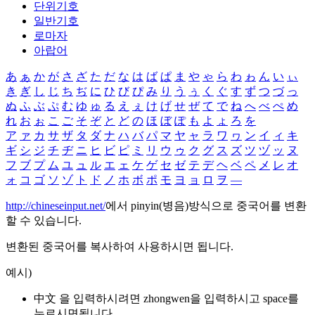
단위기호
일반기호
로마자
아랍어
あ
ぁ
か
が
さ
ざ
た
だ
な
は
ば
ぱ
ま
や
ゃ
ら
わ
ゎ
ん
い
ぃ
き
ぎ
し
じ
ち
ぢ
に
ひ
び
ぴ
み
り
う
ぅ
く
ぐ
す
ず
つ
づ
っ
ぬ
ふ
ぶ
ぷ
む
ゆ
ゅ
る
え
ぇ
け
げ
せ
ぜ
て
で
ね
へ
べ
ぺ
め
れ
お
ぉ
こ
ご
そ
ぞ
と
ど
の
ほ
ぼ
ぽ
も
よ
ょ
ろ
を
ア
ァ
カ
サ
ザ
タ
ダ
ナ
ハ
バ
パ
マ
ヤ
ャ
ラ
ワ
ヮ
ン
イ
ィ
キ
ギ
シ
ジ
チ
ヂ
ニ
ヒ
ビ
ピ
ミ
リ
ウ
ゥ
ク
グ
ス
ズ
ツ
ヅ
ッ
ヌ
フ
ブ
プ
ム
ユ
ュ
ル
エ
ェ
ケ
ゲ
セ
ゼ
テ
デ
ヘ
ベ
ペ
メ
レ
オ
ォ
コ
ゴ
ソ
ゾ
ト
ド
ノ
ホ
ボ
ポ
モ
ヨ
ョ
ロ
ヲ
―
http://chineseinput.net/
에서 pinyin(병음)방식으로 중국어를 변환
할 수 있습니다.
변환된 중국어를 복사하여 사용하시면 됩니다.
예시)
中文 을 입력하시려면
zhongwen
을 입력하시고 space를
누르시면됩니다.