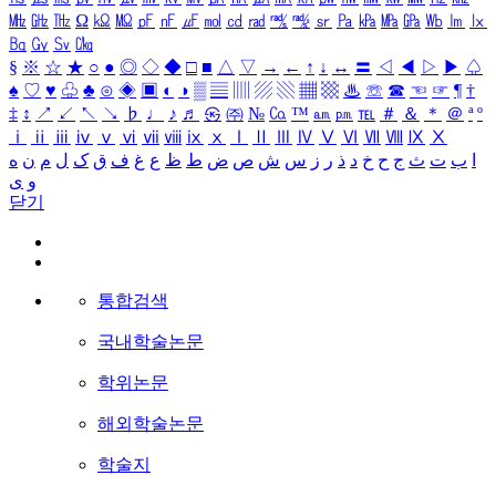
㎒
㎓
㎔
Ω
㏀
㏁
㎊
㎋
㎌
㏖
㏅
㎭
㎮
㎯
㏛
㎩
㎪
㎫
㎬
㏝
㏐
㏓
㏃
㏉
㏜
㏆
§
※
☆
★
○
●
◎
◇
◆
□
■
△
▽
→
←
↑
↓
↔
〓
◁
◀
▷
▶
♤
♠
♡
♥
♧
♣
⊙
◈
▣
◐
◑
▒
▤
▥
▨
▧
▦
▩
♨
☏
☎
☜
☞
¶
†
‡
↕
↗
↙
↖
↘
♭
♩
♪
♬
㉿
㈜
№
㏇
™
㏂
㏘
℡
＃
＆
＊
＠
ª
º
ⅰ
ⅱ
ⅲ
ⅳ
ⅴ
ⅵ
ⅶ
ⅷ
ⅸ
ⅹ
Ⅰ
Ⅱ
Ⅲ
Ⅳ
Ⅴ
Ⅵ
Ⅶ
Ⅷ
Ⅸ
Ⅹ
ا
ب
ت
ث
ج
ح
خ
د
ذ
ر
ز
س
ش
ص
ض
ط
ظ
ع
غ
ف
ق
ک
ل
م
ن
ه
و
ی
닫기
통합검색
국내학술논문
학위논문
해외학술논문
학술지