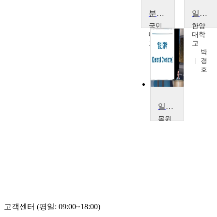
분석화학
일반화학1
국민
한양
대학
대학
교
교
이
박
찬
경
우
호
일반화학및실험 1
목원
대학
교
김
기
출
고객센터 (평일: 09:00~18:00)