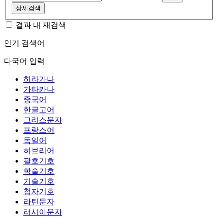
상세검색
결과 내 재검색
인기 검색어
다국어 입력
히라가나
가타카나
중국어
한글고어
그리스문자
프랑스어
독일어
히브리어
괄호기호
학술기호
기술기호
첨자기호
라틴문자
러시아문자