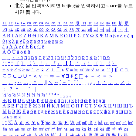
北京 을 입력하시려면
beijing
을 입력하시고 space를 누르
시면 됩니다.
ㅥ
ㅦ
ㅧ
ㅨ
ㅩ
ㅪ
ㅫ
ㅬ
ㅭ
ㅮ
ㅯ
ㅰ
ㅱ
ㅲ
ㅳ
ㅴ
ㅵ
ㅶ
ㅷ
ㅸ
ㅹ
ㅺ
ㅻ
ㅼ
ㅽ
ㅾ
ㅿ
ㆀ
ㆁ
ㆂ
ㆃ
ㆄ
ㆅ
ㆆ
ㆇ
ㆈ
ㆉ
ㆊ
ㆋ
ㆌ
ㆍ
ㆎ
Α
Β
Γ
Δ
Ε
Ζ
Η
Θ
Ι
Κ
Λ
Μ
Ν
Ξ
Ο
Π
Ρ
Σ
Τ
Υ
Φ
Χ
Ψ
Ω
α
β
γ
δ
ε
ζ
η
θ
ι
κ
λ
μ
ν
ξ
ο
π
ρ
σ
τ
υ
φ
χ
ψ
ω
á
à
Á
À
é
è
É
È
ç
Ç
ê
Ä
Ö
Ü
ä
ö
ü
ß
ְ
ֳ
ֲ
ֱ
ָ
ַ
ֵ
ֶ
ִ
ֹ
ּ
ֻ
ׂ
ׁ
ּ
ב
ה
נ
מ
צ
ת
ץ
ש
ד
ג
כ
ע
י
ח
ל
ך
ף
ק
ר
א
ט
ו
ן
ם
פ
‘
’
“
”
〔
〕
〈
〉
「
」
『
』
【
】
＂
（
）
［
］
｛
｝
±
×
÷
≠
≤
≥
∞
∴
♂
♀
∠
⊥
⌒
∂
∇
≡
≒
≪
≫
√
∽
∝
∵
∫
∬
∈
∋
⊆
⊇
⊂
⊃
∪
∩
∧
∨
￢
⇒
⇔
∀
∃
∮
∑
∏
＋
－
＜
＝
＞
、
。
·
‥
…
¨
〃
―
∥
＼
∼
´
～
ˇ
˘
˝
˚
˙
¸
˛
¡
¿
ː
！
＇
，
．
／
：
；
？
＾
＿
｀
｜
½
⅓
⅔
¼
¾
⅛
⅜
⅝
⅞
¹
²
³
⁴
ⁿ
₁
₂
₃
₄
Æ
Ð
Ħ
Ĳ
Ł
Ø
Œ
Þ
Ŧ
Ŋ
æ
đ
ð
ħ
ı
ĳ
ĸ
ŀ
ł
ø
œ
ß
þ
ŧ
ŋ
ŉ
А
Б
В
Г
Д
Е
Ё
Ж
З
И
Й
К
Л
М
Н
О
П
Р
С
Т
У
Ф
Х
Ц
Ч
Ш
Щ
Ъ
Ы
Ь
Э
Ю
Я
а
б
в
г
д
е
ё
ж
з
и
й
к
л
м
н
о
п
р
с
т
у
ф
х
ц
ч
ш
щ
ъ
ы
ь
э
ю
я
′
″
℃
Å
￠
￡
￥
¤
℉
‰
＄
％
Ｆ
￦
㎕
㎖
㎗
ℓ
㎘
㏄
㎣
㎤
㎥
㎦
㎙
㎚
㎛
㎜
㎝
㎞
㎟
㎠
㎡
㎢
㏊
㎍
㎎
㎏
㏏
㎈
㎉
㏈
㎧
㎨
㎰
㎱
㎲
㎳
㎴
㎵
㎶
㎷
㎸
㎹
㎀
㎁
㎂
㎃
㎄
㎺
㎻
㎽
㎾
㎿
㎐
㎑