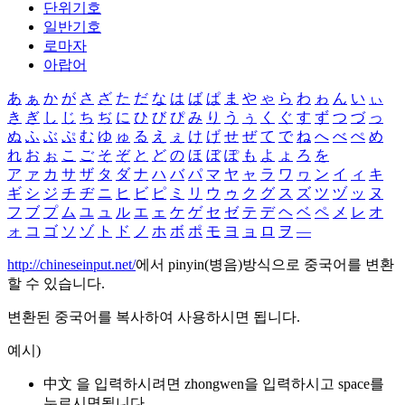
단위기호
일반기호
로마자
아랍어
あ
ぁ
か
が
さ
ざ
た
だ
な
は
ば
ぱ
ま
や
ゃ
ら
わ
ゎ
ん
い
ぃ
き
ぎ
し
じ
ち
ぢ
に
ひ
び
ぴ
み
り
う
ぅ
く
ぐ
す
ず
つ
づ
っ
ぬ
ふ
ぶ
ぷ
む
ゆ
ゅ
る
え
ぇ
け
げ
せ
ぜ
て
で
ね
へ
べ
ぺ
め
れ
お
ぉ
こ
ご
そ
ぞ
と
ど
の
ほ
ぼ
ぽ
も
よ
ょ
ろ
を
ア
ァ
カ
サ
ザ
タ
ダ
ナ
ハ
バ
パ
マ
ヤ
ャ
ラ
ワ
ヮ
ン
イ
ィ
キ
ギ
シ
ジ
チ
ヂ
ニ
ヒ
ビ
ピ
ミ
リ
ウ
ゥ
ク
グ
ス
ズ
ツ
ヅ
ッ
ヌ
フ
ブ
プ
ム
ユ
ュ
ル
エ
ェ
ケ
ゲ
セ
ゼ
テ
デ
ヘ
ベ
ペ
メ
レ
オ
ォ
コ
ゴ
ソ
ゾ
ト
ド
ノ
ホ
ボ
ポ
モ
ヨ
ョ
ロ
ヲ
―
http://chineseinput.net/
에서 pinyin(병음)방식으로 중국어를 변환
할 수 있습니다.
변환된 중국어를 복사하여 사용하시면 됩니다.
예시)
中文 을 입력하시려면
zhongwen
을 입력하시고 space를
누르시면됩니다.