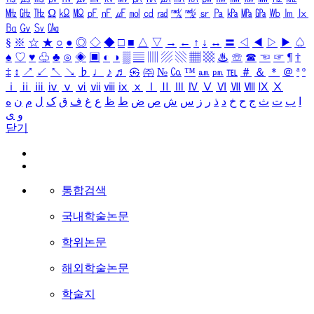
㎒
㎓
㎔
Ω
㏀
㏁
㎊
㎋
㎌
㏖
㏅
㎭
㎮
㎯
㏛
㎩
㎪
㎫
㎬
㏝
㏐
㏓
㏃
㏉
㏜
㏆
§
※
☆
★
○
●
◎
◇
◆
□
■
△
▽
→
←
↑
↓
↔
〓
◁
◀
▷
▶
♤
♠
♡
♥
♧
♣
⊙
◈
▣
◐
◑
▒
▤
▥
▨
▧
▦
▩
♨
☏
☎
☜
☞
¶
†
‡
↕
↗
↙
↖
↘
♭
♩
♪
♬
㉿
㈜
№
㏇
™
㏂
㏘
℡
＃
＆
＊
＠
ª
º
ⅰ
ⅱ
ⅲ
ⅳ
ⅴ
ⅵ
ⅶ
ⅷ
ⅸ
ⅹ
Ⅰ
Ⅱ
Ⅲ
Ⅳ
Ⅴ
Ⅵ
Ⅶ
Ⅷ
Ⅸ
Ⅹ
ا
ب
ت
ث
ج
ح
خ
د
ذ
ر
ز
س
ش
ص
ض
ط
ظ
ع
غ
ف
ق
ک
ل
م
ن
ه
و
ی
닫기
통합검색
국내학술논문
학위논문
해외학술논문
학술지