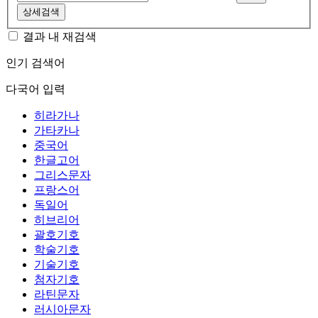
상세검색
결과 내 재검색
인기 검색어
다국어 입력
히라가나
가타카나
중국어
한글고어
그리스문자
프랑스어
독일어
히브리어
괄호기호
학술기호
기술기호
첨자기호
라틴문자
러시아문자