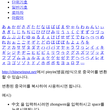
단위기호
일반기호
로마자
아랍어
あ
ぁ
か
が
さ
ざ
た
だ
な
は
ば
ぱ
ま
や
ゃ
ら
わ
ゎ
ん
い
ぃ
き
ぎ
し
じ
ち
ぢ
に
ひ
び
ぴ
み
り
う
ぅ
く
ぐ
す
ず
つ
づ
っ
ぬ
ふ
ぶ
ぷ
む
ゆ
ゅ
る
え
ぇ
け
げ
せ
ぜ
て
で
ね
へ
べ
ぺ
め
れ
お
ぉ
こ
ご
そ
ぞ
と
ど
の
ほ
ぼ
ぽ
も
よ
ょ
ろ
を
ア
ァ
カ
サ
ザ
タ
ダ
ナ
ハ
バ
パ
マ
ヤ
ャ
ラ
ワ
ヮ
ン
イ
ィ
キ
ギ
シ
ジ
チ
ヂ
ニ
ヒ
ビ
ピ
ミ
リ
ウ
ゥ
ク
グ
ス
ズ
ツ
ヅ
ッ
ヌ
フ
ブ
プ
ム
ユ
ュ
ル
エ
ェ
ケ
ゲ
セ
ゼ
テ
デ
ヘ
ベ
ペ
メ
レ
オ
ォ
コ
ゴ
ソ
ゾ
ト
ド
ノ
ホ
ボ
ポ
モ
ヨ
ョ
ロ
ヲ
―
http://chineseinput.net/
에서 pinyin(병음)방식으로 중국어를 변환
할 수 있습니다.
변환된 중국어를 복사하여 사용하시면 됩니다.
예시)
中文 을 입력하시려면
zhongwen
을 입력하시고 space를
누르시면됩니다.