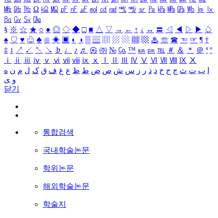
㎒
㎓
㎔
Ω
㏀
㏁
㎊
㎋
㎌
㏖
㏅
㎭
㎮
㎯
㏛
㎩
㎪
㎫
㎬
㏝
㏐
㏓
㏃
㏉
㏜
㏆
§
※
☆
★
○
●
◎
◇
◆
□
■
△
▽
→
←
↑
↓
↔
〓
◁
◀
▷
▶
♤
♠
♡
♥
♧
♣
⊙
◈
▣
◐
◑
▒
▤
▥
▨
▧
▦
▩
♨
☏
☎
☜
☞
¶
†
‡
↕
↗
↙
↖
↘
♭
♩
♪
♬
㉿
㈜
№
㏇
™
㏂
㏘
℡
＃
＆
＊
＠
ª
º
ⅰ
ⅱ
ⅲ
ⅳ
ⅴ
ⅵ
ⅶ
ⅷ
ⅸ
ⅹ
Ⅰ
Ⅱ
Ⅲ
Ⅳ
Ⅴ
Ⅵ
Ⅶ
Ⅷ
Ⅸ
Ⅹ
ا
ب
ت
ث
ج
ح
خ
د
ذ
ر
ز
س
ش
ص
ض
ط
ظ
ع
غ
ف
ق
ک
ل
م
ن
ه
و
ی
닫기
통합검색
국내학술논문
학위논문
해외학술논문
학술지