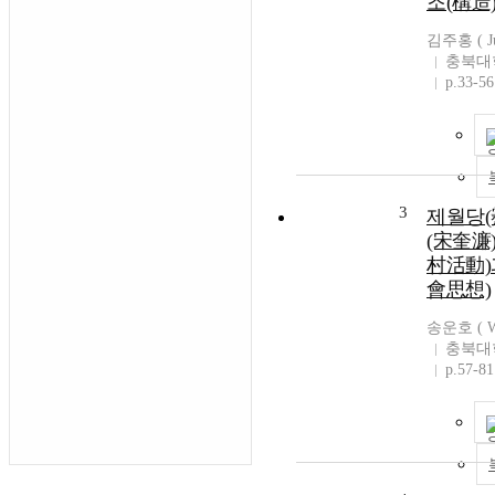
조(構造
김주홍 ( Ju
충북대
p.33-56
3
제월당(
(宋奎濂
村活動)
會思想)
송운호 ( Wo
충북대
p.57-81