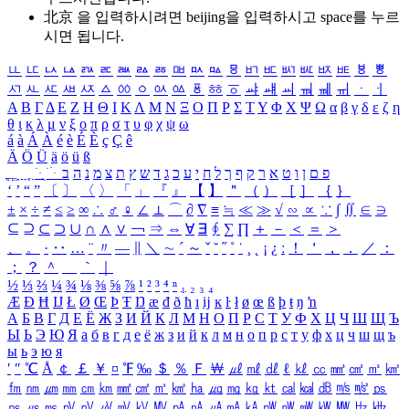
北京 을 입력하시려면
beijing
을 입력하시고 space를 누르
시면 됩니다.
ㅥ
ㅦ
ㅧ
ㅨ
ㅩ
ㅪ
ㅫ
ㅬ
ㅭ
ㅮ
ㅯ
ㅰ
ㅱ
ㅲ
ㅳ
ㅴ
ㅵ
ㅶ
ㅷ
ㅸ
ㅹ
ㅺ
ㅻ
ㅼ
ㅽ
ㅾ
ㅿ
ㆀ
ㆁ
ㆂ
ㆃ
ㆄ
ㆅ
ㆆ
ㆇ
ㆈ
ㆉ
ㆊ
ㆋ
ㆌ
ㆍ
ㆎ
Α
Β
Γ
Δ
Ε
Ζ
Η
Θ
Ι
Κ
Λ
Μ
Ν
Ξ
Ο
Π
Ρ
Σ
Τ
Υ
Φ
Χ
Ψ
Ω
α
β
γ
δ
ε
ζ
η
θ
ι
κ
λ
μ
ν
ξ
ο
π
ρ
σ
τ
υ
φ
χ
ψ
ω
á
à
Á
À
é
è
É
È
ç
Ç
ê
Ä
Ö
Ü
ä
ö
ü
ß
ְ
ֳ
ֲ
ֱ
ָ
ַ
ֵ
ֶ
ִ
ֹ
ּ
ֻ
ׂ
ׁ
ּ
ב
ה
נ
מ
צ
ת
ץ
ש
ד
ג
כ
ע
י
ח
ל
ך
ף
ק
ר
א
ט
ו
ן
ם
פ
‘
’
“
”
〔
〕
〈
〉
「
」
『
』
【
】
＂
（
）
［
］
｛
｝
±
×
÷
≠
≤
≥
∞
∴
♂
♀
∠
⊥
⌒
∂
∇
≡
≒
≪
≫
√
∽
∝
∵
∫
∬
∈
∋
⊆
⊇
⊂
⊃
∪
∩
∧
∨
￢
⇒
⇔
∀
∃
∮
∑
∏
＋
－
＜
＝
＞
、
。
·
‥
…
¨
〃
―
∥
＼
∼
´
～
ˇ
˘
˝
˚
˙
¸
˛
¡
¿
ː
！
＇
，
．
／
：
；
？
＾
＿
｀
｜
½
⅓
⅔
¼
¾
⅛
⅜
⅝
⅞
¹
²
³
⁴
ⁿ
₁
₂
₃
₄
Æ
Ð
Ħ
Ĳ
Ł
Ø
Œ
Þ
Ŧ
Ŋ
æ
đ
ð
ħ
ı
ĳ
ĸ
ŀ
ł
ø
œ
ß
þ
ŧ
ŋ
ŉ
А
Б
В
Г
Д
Е
Ё
Ж
З
И
Й
К
Л
М
Н
О
П
Р
С
Т
У
Ф
Х
Ц
Ч
Ш
Щ
Ъ
Ы
Ь
Э
Ю
Я
а
б
в
г
д
е
ё
ж
з
и
й
к
л
м
н
о
п
р
с
т
у
ф
х
ц
ч
ш
щ
ъ
ы
ь
э
ю
я
′
″
℃
Å
￠
￡
￥
¤
℉
‰
＄
％
Ｆ
￦
㎕
㎖
㎗
ℓ
㎘
㏄
㎣
㎤
㎥
㎦
㎙
㎚
㎛
㎜
㎝
㎞
㎟
㎠
㎡
㎢
㏊
㎍
㎎
㎏
㏏
㎈
㎉
㏈
㎧
㎨
㎰
㎱
㎲
㎳
㎴
㎵
㎶
㎷
㎸
㎹
㎀
㎁
㎂
㎃
㎄
㎺
㎻
㎽
㎾
㎿
㎐
㎑