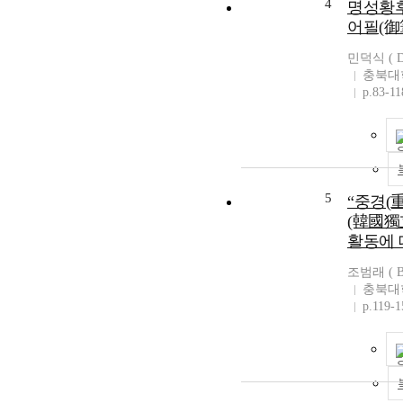
4
명성황후
어필(御
민덕식 ( De
충북대
p.83-11
5
“중경(
(韓國獨
활동에
조범래 ( Be
충북대
p.119-1