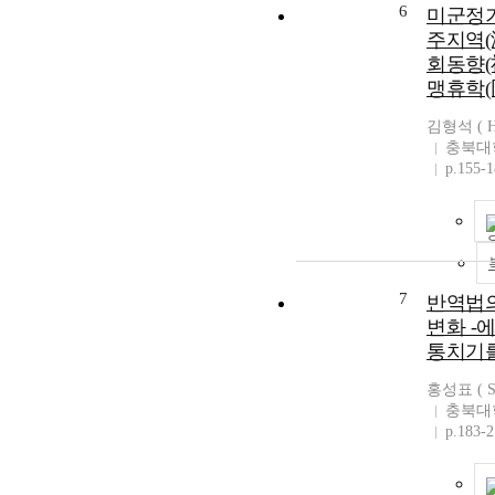
6
미군정기
주지역(
회동향(
맹휴학(
김형석 ( Hy
충북대
p.155-
7
반역법의
변화 -
통치기를
홍성표 ( Se
충북대
p.183-