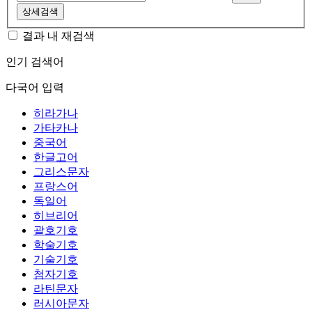
상세검색
결과 내 재검색
인기 검색어
다국어 입력
히라가나
가타카나
중국어
한글고어
그리스문자
프랑스어
독일어
히브리어
괄호기호
학술기호
기술기호
첨자기호
라틴문자
러시아문자