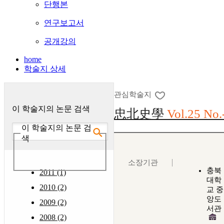
단행본
연구보고서
공개강의
home
학술지 상세
관심학술지
이 학술지의 논문 검색
忠北史學
Vol.25 No.
이 학술지의 논문 검
색
소장기관
충북
2011 (1)
대학
2010 (2)
교 중
앙도
2009 (2)
서관
2008 (2)