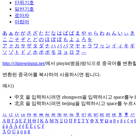
단위기호
일반기호
로마자
아랍어
あ
ぁ
か
が
さ
ざ
た
だ
な
は
ば
ぱ
ま
や
ゃ
ら
わ
ゎ
ん
い
ぃ
き
こ
ご
そ
ぞ
と
ど
の
ほ
ぼ
ぽ
も
よ
ょ
ろ
を
ア
ァ
カ
サ
ザ
タ
ダ
ナ
ハ
バ
パ
マ
ヤ
ャ
ラ
ワ
ヮ
ン
イ
ィ
キ
ギ
ソ
ゾ
ト
ド
ノ
ホ
ボ
ポ
モ
ヨ
ョ
ロ
ヲ
―
http://chineseinput.net/
에서 pinyin(병음)방식으로 중국어를 변환
변환된 중국어를 복사하여 사용하시면 됩니다.
예시)
中文 을 입력하시려면
zhongwen
을 입력하시고 space를
北京 을 입력하시려면
beijing
을 입력하시고 space를 누르
ㅥ
ㅦ
ㅧ
ㅨ
ㅩ
ㅪ
ㅫ
ㅬ
ㅭ
ㅮ
ㅯ
ㅰ
ㅱ
ㅲ
ㅳ
ㅴ
ㅵ
ㅶ
ㅷ
ㅸ
ㅹ
ㅺ
Α
Β
Γ
Δ
Ε
Ζ
Η
Θ
Ι
Κ
Λ
Μ
Ν
Ξ
Ο
Π
Ρ
Σ
Τ
Υ
Φ
Χ
Ψ
Ω
α
β
γ
δ
ε
ζ
η
á
à
Á
À
é
è
É
È
ç
Ç
ê
Ä
Ö
Ü
ä
ö
ü
ß