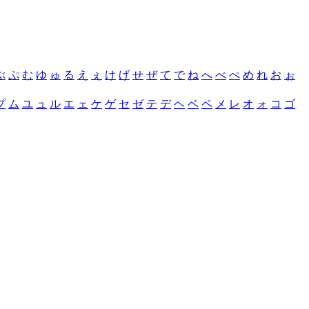
ぶ
ぷ
む
ゆ
ゅ
る
え
ぇ
け
げ
せ
ぜ
て
で
ね
へ
べ
ぺ
め
れ
お
ぉ
プ
ム
ユ
ュ
ル
エ
ェ
ケ
ゲ
セ
ゼ
テ
デ
ヘ
ベ
ペ
メ
レ
オ
ォ
コ
ゴ