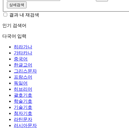
상세검색
결과 내 재검색
인기 검색어
다국어 입력
히라가나
가타카나
중국어
한글고어
그리스문자
프랑스어
독일어
히브리어
괄호기호
학술기호
기술기호
첨자기호
라틴문자
러시아문자