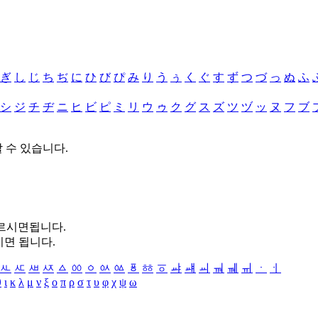
ぎ
し
じ
ち
ぢ
に
ひ
び
ぴ
み
り
う
ぅ
く
ぐ
す
ず
つ
づ
っ
ぬ
ふ
シ
ジ
チ
ヂ
ニ
ヒ
ビ
ピ
ミ
リ
ウ
ゥ
ク
グ
ス
ズ
ツ
ヅ
ッ
ヌ
フ
ブ
할 수 있습니다.
누르시면됩니다.
시면 됩니다.
ㅻ
ㅼ
ㅽ
ㅾ
ㅿ
ㆀ
ㆁ
ㆂ
ㆃ
ㆄ
ㆅ
ㆆ
ㆇ
ㆈ
ㆉ
ㆊ
ㆋ
ㆌ
ㆍ
ㆎ
θ
ι
κ
λ
μ
ν
ξ
ο
π
ρ
σ
τ
υ
φ
χ
ψ
ω