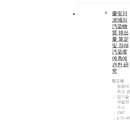
4
慶安川
流域의
汚染物
質 排出
量 算定
및 장래
汚染度
예측에
관한 硏
究
鄭正權
원광대
학교 
업기술
개발연
구소
1987
p.35-48