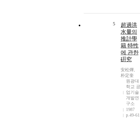
5
超過洪
水量의
推計學
籍 特性
에 관한
硏究
安松燁,
朴定奎
원광대
학교 
업기술
개발연
구소
1987
p.49-61