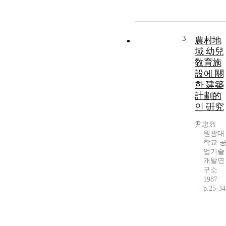
3
農村地
域 幼兒
敎育施
設에 關
한 建築
計劃的
인 硏究
尹忠烈
원광대
학교 
업기술
개발연
구소
1987
p.25-34