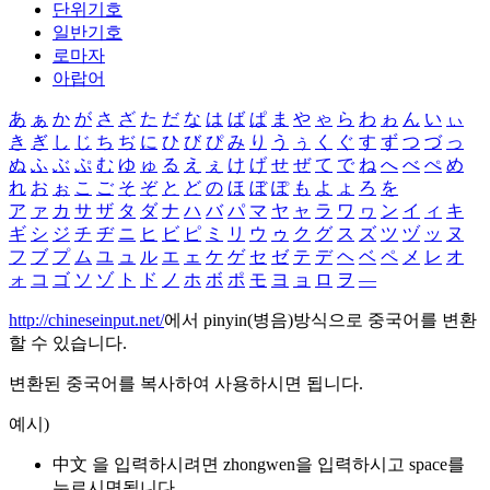
단위기호
일반기호
로마자
아랍어
あ
ぁ
か
が
さ
ざ
た
だ
な
は
ば
ぱ
ま
や
ゃ
ら
わ
ゎ
ん
い
ぃ
き
ぎ
し
じ
ち
ぢ
に
ひ
び
ぴ
み
り
う
ぅ
く
ぐ
す
ず
つ
づ
っ
ぬ
ふ
ぶ
ぷ
む
ゆ
ゅ
る
え
ぇ
け
げ
せ
ぜ
て
で
ね
へ
べ
ぺ
め
れ
お
ぉ
こ
ご
そ
ぞ
と
ど
の
ほ
ぼ
ぽ
も
よ
ょ
ろ
を
ア
ァ
カ
サ
ザ
タ
ダ
ナ
ハ
バ
パ
マ
ヤ
ャ
ラ
ワ
ヮ
ン
イ
ィ
キ
ギ
シ
ジ
チ
ヂ
ニ
ヒ
ビ
ピ
ミ
リ
ウ
ゥ
ク
グ
ス
ズ
ツ
ヅ
ッ
ヌ
フ
ブ
プ
ム
ユ
ュ
ル
エ
ェ
ケ
ゲ
セ
ゼ
テ
デ
ヘ
ベ
ペ
メ
レ
オ
ォ
コ
ゴ
ソ
ゾ
ト
ド
ノ
ホ
ボ
ポ
モ
ヨ
ョ
ロ
ヲ
―
http://chineseinput.net/
에서 pinyin(병음)방식으로 중국어를 변환
할 수 있습니다.
변환된 중국어를 복사하여 사용하시면 됩니다.
예시)
中文 을 입력하시려면
zhongwen
을 입력하시고 space를
누르시면됩니다.