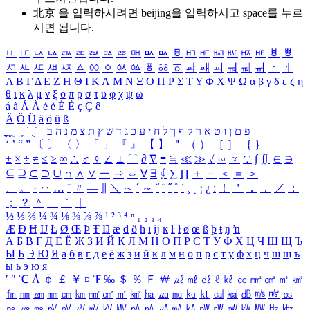
北京 을 입력하시려면
beijing
을 입력하시고 space를 누르
시면 됩니다.
ㅥ
ㅦ
ㅧ
ㅨ
ㅩ
ㅪ
ㅫ
ㅬ
ㅭ
ㅮ
ㅯ
ㅰ
ㅱ
ㅲ
ㅳ
ㅴ
ㅵ
ㅶ
ㅷ
ㅸ
ㅹ
ㅺ
ㅻ
ㅼ
ㅽ
ㅾ
ㅿ
ㆀ
ㆁ
ㆂ
ㆃ
ㆄ
ㆅ
ㆆ
ㆇ
ㆈ
ㆉ
ㆊ
ㆋ
ㆌ
ㆍ
ㆎ
Α
Β
Γ
Δ
Ε
Ζ
Η
Θ
Ι
Κ
Λ
Μ
Ν
Ξ
Ο
Π
Ρ
Σ
Τ
Υ
Φ
Χ
Ψ
Ω
α
β
γ
δ
ε
ζ
η
θ
ι
κ
λ
μ
ν
ξ
ο
π
ρ
σ
τ
υ
φ
χ
ψ
ω
á
à
Á
À
é
è
É
È
ç
Ç
ê
Ä
Ö
Ü
ä
ö
ü
ß
ְ
ֳ
ֲ
ֱ
ָ
ַ
ֵ
ֶ
ִ
ֹ
ּ
ֻ
ׂ
ׁ
ּ
ב
ה
נ
מ
צ
ת
ץ
ש
ד
ג
כ
ע
י
ח
ל
ך
ף
ק
ר
א
ט
ו
ן
ם
פ
‘
’
“
”
〔
〕
〈
〉
「
」
『
』
【
】
＂
（
）
［
］
｛
｝
±
×
÷
≠
≤
≥
∞
∴
♂
♀
∠
⊥
⌒
∂
∇
≡
≒
≪
≫
√
∽
∝
∵
∫
∬
∈
∋
⊆
⊇
⊂
⊃
∪
∩
∧
∨
￢
⇒
⇔
∀
∃
∮
∑
∏
＋
－
＜
＝
＞
、
。
·
‥
…
¨
〃
―
∥
＼
∼
´
～
ˇ
˘
˝
˚
˙
¸
˛
¡
¿
ː
！
＇
，
．
／
：
；
？
＾
＿
｀
｜
½
⅓
⅔
¼
¾
⅛
⅜
⅝
⅞
¹
²
³
⁴
ⁿ
₁
₂
₃
₄
Æ
Ð
Ħ
Ĳ
Ł
Ø
Œ
Þ
Ŧ
Ŋ
æ
đ
ð
ħ
ı
ĳ
ĸ
ŀ
ł
ø
œ
ß
þ
ŧ
ŋ
ŉ
А
Б
В
Г
Д
Е
Ё
Ж
З
И
Й
К
Л
М
Н
О
П
Р
С
Т
У
Ф
Х
Ц
Ч
Ш
Щ
Ъ
Ы
Ь
Э
Ю
Я
а
б
в
г
д
е
ё
ж
з
и
й
к
л
м
н
о
п
р
с
т
у
ф
х
ц
ч
ш
щ
ъ
ы
ь
э
ю
я
′
″
℃
Å
￠
￡
￥
¤
℉
‰
＄
％
Ｆ
￦
㎕
㎖
㎗
ℓ
㎘
㏄
㎣
㎤
㎥
㎦
㎙
㎚
㎛
㎜
㎝
㎞
㎟
㎠
㎡
㎢
㏊
㎍
㎎
㎏
㏏
㎈
㎉
㏈
㎧
㎨
㎰
㎱
㎲
㎳
㎴
㎵
㎶
㎷
㎸
㎹
㎀
㎁
㎂
㎃
㎄
㎺
㎻
㎽
㎾
㎿
㎐
㎑