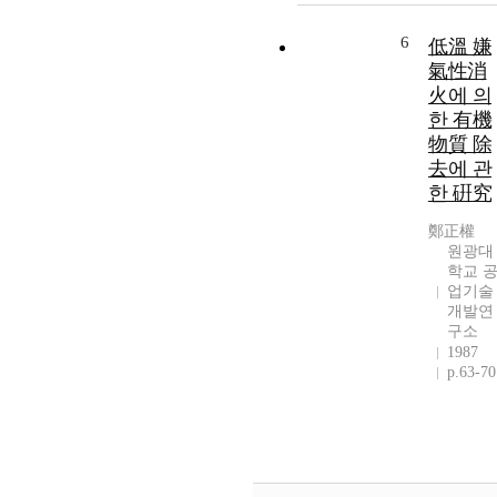
6
低溫 嫌
氣性消
火에 의
한 有機
物質 除
去에 관
한 硏究
鄭正權
원광대
학교 
업기술
개발연
구소
1987
p.63-70