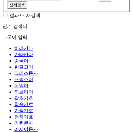
상세검색
결과 내 재검색
인기 검색어
다국어 입력
히라가나
가타카나
중국어
한글고어
그리스문자
프랑스어
독일어
히브리어
괄호기호
학술기호
기술기호
첨자기호
라틴문자
러시아문자