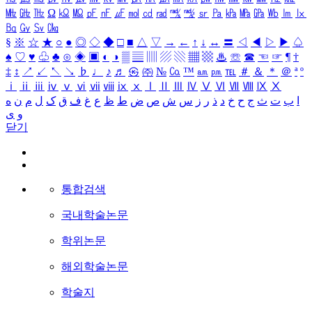
㎒
㎓
㎔
Ω
㏀
㏁
㎊
㎋
㎌
㏖
㏅
㎭
㎮
㎯
㏛
㎩
㎪
㎫
㎬
㏝
㏐
㏓
㏃
㏉
㏜
㏆
§
※
☆
★
○
●
◎
◇
◆
□
■
△
▽
→
←
↑
↓
↔
〓
◁
◀
▷
▶
♤
♠
♡
♥
♧
♣
⊙
◈
▣
◐
◑
▒
▤
▥
▨
▧
▦
▩
♨
☏
☎
☜
☞
¶
†
‡
↕
↗
↙
↖
↘
♭
♩
♪
♬
㉿
㈜
№
㏇
™
㏂
㏘
℡
＃
＆
＊
＠
ª
º
ⅰ
ⅱ
ⅲ
ⅳ
ⅴ
ⅵ
ⅶ
ⅷ
ⅸ
ⅹ
Ⅰ
Ⅱ
Ⅲ
Ⅳ
Ⅴ
Ⅵ
Ⅶ
Ⅷ
Ⅸ
Ⅹ
ا
ب
ت
ث
ج
ح
خ
د
ذ
ر
ز
س
ش
ص
ض
ط
ظ
ع
غ
ف
ق
ک
ل
م
ن
ه
و
ی
닫기
통합검색
국내학술논문
학위논문
해외학술논문
학술지