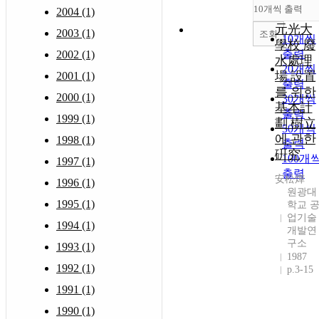
10개씩 출력
2004 (1)
元光大
2003 (1)
조회
10개씩
學校 廢
출력
2002 (1)
水處理
20개씩
場 設置
2001 (1)
출력
를 위한
2000 (1)
30개씩
基本計
출력
1999 (1)
劃 樹立
50개씩
에 관한
1998 (1)
출력
硏究
100개
1997 (1)
출력
安松燁
1996 (1)
원광대
1995 (1)
학교 
업기술
1994 (1)
개발연
구소
1993 (1)
1987
1992 (1)
p.3-15
1991 (1)
1990 (1)