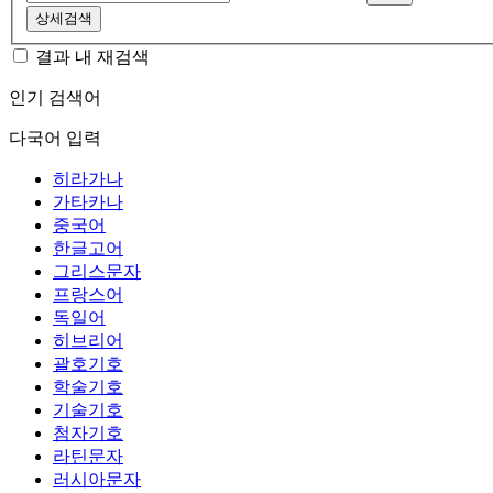
상세검색
결과 내 재검색
인기 검색어
다국어 입력
히라가나
가타카나
중국어
한글고어
그리스문자
프랑스어
독일어
히브리어
괄호기호
학술기호
기술기호
첨자기호
라틴문자
러시아문자