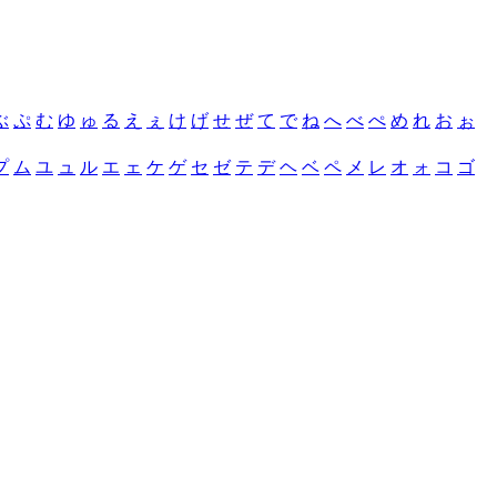
ぶ
ぷ
む
ゆ
ゅ
る
え
ぇ
け
げ
せ
ぜ
て
で
ね
へ
べ
ぺ
め
れ
お
ぉ
プ
ム
ユ
ュ
ル
エ
ェ
ケ
ゲ
セ
ゼ
テ
デ
ヘ
ベ
ペ
メ
レ
オ
ォ
コ
ゴ