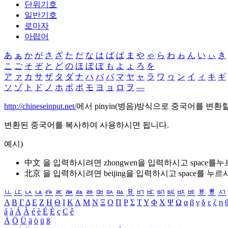
단위기호
일반기호
로마자
아랍어
あ
ぁ
か
が
さ
ざ
た
だ
な
は
ば
ぱ
ま
や
ゃ
ら
わ
ゎ
ん
い
ぃ
き
こ
ご
そ
ぞ
と
ど
の
ほ
ぼ
ぽ
も
よ
ょ
ろ
を
ア
ァ
カ
サ
ザ
タ
ダ
ナ
ハ
バ
パ
マ
ヤ
ャ
ラ
ワ
ヮ
ン
イ
ィ
キ
ギ
ソ
ゾ
ト
ド
ノ
ホ
ボ
ポ
モ
ヨ
ョ
ロ
ヲ
―
http://chineseinput.net/
에서 pinyin(병음)방식으로 중국어를 변환
변환된 중국어를 복사하여 사용하시면 됩니다.
예시)
中文 을 입력하시려면
zhongwen
을 입력하시고 space를
北京 을 입력하시려면
beijing
을 입력하시고 space를 누르
ㅥ
ㅦ
ㅧ
ㅨ
ㅩ
ㅪ
ㅫ
ㅬ
ㅭ
ㅮ
ㅯ
ㅰ
ㅱ
ㅲ
ㅳ
ㅴ
ㅵ
ㅶ
ㅷ
ㅸ
ㅹ
ㅺ
Α
Β
Γ
Δ
Ε
Ζ
Η
Θ
Ι
Κ
Λ
Μ
Ν
Ξ
Ο
Π
Ρ
Σ
Τ
Υ
Φ
Χ
Ψ
Ω
α
β
γ
δ
ε
ζ
η
á
à
Á
À
é
è
É
È
ç
Ç
ê
Ä
Ö
Ü
ä
ö
ü
ß