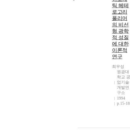
틱 헤테
로고리
폴리머
의 비선
형 광학
적 성질
에 대한
이론적
연구
최우성
원광대
학교 
업기술
개발연
구소
1994
p.15-18