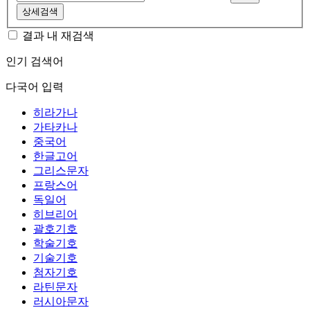
상세검색
결과 내 재검색
인기 검색어
다국어 입력
히라가나
가타카나
중국어
한글고어
그리스문자
프랑스어
독일어
히브리어
괄호기호
학술기호
기술기호
첨자기호
라틴문자
러시아문자