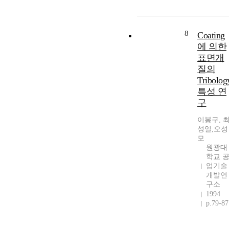
8
Coating
에 의한
표면개
질의
Tribolog
특성 연
구
이봉구, 
성일,오성
모
원광대
학교 
업기술
개발연
구소
1994
p.79-87