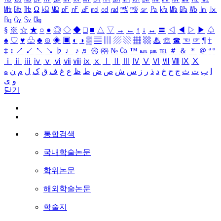
㎒
㎓
㎔
Ω
㏀
㏁
㎊
㎋
㎌
㏖
㏅
㎭
㎮
㎯
㏛
㎩
㎪
㎫
㎬
㏝
㏐
㏓
㏃
㏉
㏜
㏆
§
※
☆
★
○
●
◎
◇
◆
□
■
△
▽
→
←
↑
↓
↔
〓
◁
◀
▷
▶
♤
♠
♡
♥
♧
♣
⊙
◈
▣
◐
◑
▒
▤
▥
▨
▧
▦
▩
♨
☏
☎
☜
☞
¶
†
‡
↕
↗
↙
↖
↘
♭
♩
♪
♬
㉿
㈜
№
㏇
™
㏂
㏘
℡
＃
＆
＊
＠
ª
º
ⅰ
ⅱ
ⅲ
ⅳ
ⅴ
ⅵ
ⅶ
ⅷ
ⅸ
ⅹ
Ⅰ
Ⅱ
Ⅲ
Ⅳ
Ⅴ
Ⅵ
Ⅶ
Ⅷ
Ⅸ
Ⅹ
ا
ب
ت
ث
ج
ح
خ
د
ذ
ر
ز
س
ش
ص
ض
ط
ظ
ع
غ
ف
ق
ک
ل
م
ن
ه
و
ی
닫기
통합검색
국내학술논문
학위논문
해외학술논문
학술지