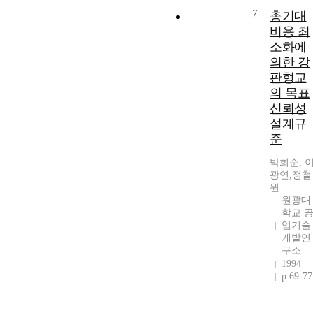
7
총기대
비용 최
소화에
의한 강
판형교
의 목표
신뢰성
설계규
준
박희순, 
광연,정철
원
원광대
학교 
업기술
개발연
구소
1994
p.69-77