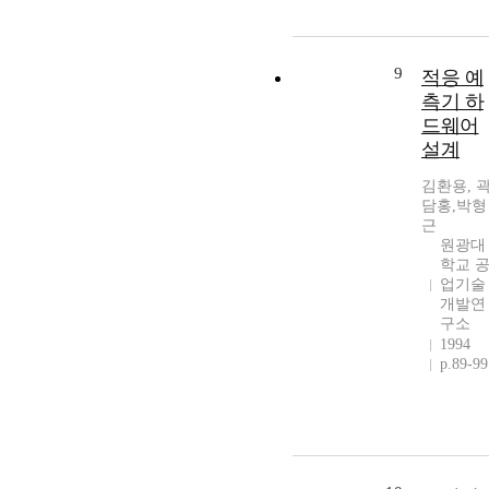
9
적응 예
측기 하
드웨어
설계
김환용, 
담홍,박형
근
원광대
학교 
업기술
개발연
구소
1994
p.89-99