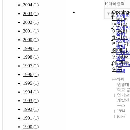
10개씩 출력
2004 (1)
Opening
2003 (1)
조회
10개씩
Closing
출력
2002 (1)
연산을
20개씩
이용한
2001 (1)
출력
하이브
2000 (1)
30개씩
리드 가
출력
1999 (1)
중메디
50개씩
안 필터
1998 (1)
출력
에 관한
100개
1997 (1)
연구
출력
1996 (1)
문성룡
1995 (1)
원광대
학교 
1994 (1)
업기술
1993 (1)
개발연
구소
1992 (1)
1994
p.1-7
1991 (1)
1990 (1)