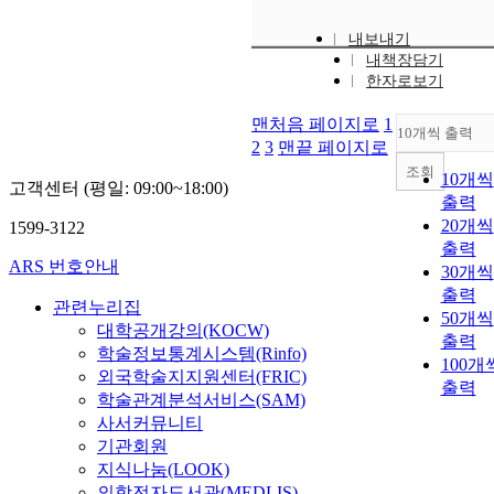
내보내기
내책장담기
한자로보기
맨처음 페이지로
1
10개씩 출력
2
3
맨끝 페이지로
조회
10개씩
고객센터 (평일: 09:00~18:00)
출력
20개씩
1599-3122
출력
ARS 번호안내
30개씩
출력
관련누리집
50개씩
대학공개강의(KOCW)
출력
학술정보통계시스템(Rinfo)
100개
외국학술지지원센터(FRIC)
출력
학술관계분석서비스(SAM)
사서커뮤니티
기관회원
지식나눔(LOOK)
의학전자도서관(MEDLIS)