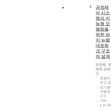
4
공정제
어 시스
템의 지
능형 모
델링을
위한 퍼
지 뉴럴
네트워
크 구조
의 설계
吳聖權, 
炯秀,安泰
天
원광대
학교 
업기술
개발연
구소
1994
p.19-36