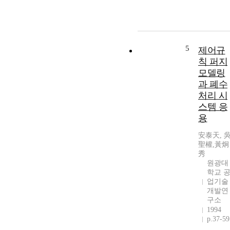
5
제어규
칙 퍼지
모델링
과 폐수
처리 시
스템 응
용
安泰天, 
聖權,黃炯
秀
원광대
학교 
업기술
개발연
구소
1994
p.37-59