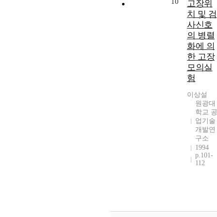
10
고장위
치 및 검
사신호
의 병렬
화에 의
한 고장
모의실
험
이상설
원광대
학교 
업기술
개발연
구소
1994
p.101-
112