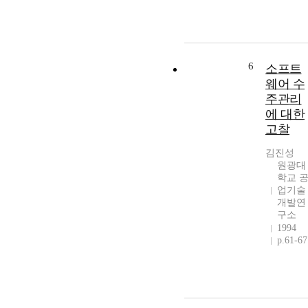
6
소프트
웨어 수
주관리
에 대한
고찰
김진성
원광대
학교 
업기술
개발연
구소
1994
p.61-67