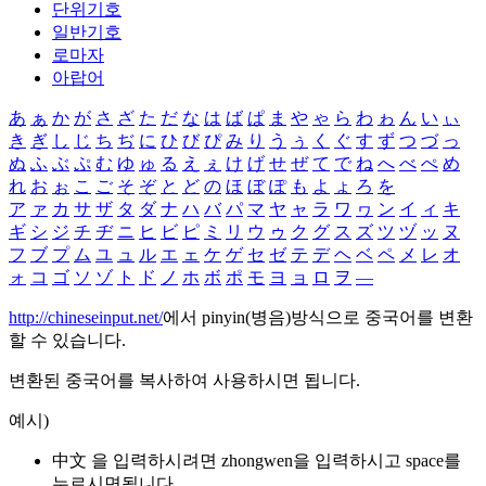
단위기호
일반기호
로마자
아랍어
あ
ぁ
か
が
さ
ざ
た
だ
な
は
ば
ぱ
ま
や
ゃ
ら
わ
ゎ
ん
い
ぃ
き
ぎ
し
じ
ち
ぢ
に
ひ
び
ぴ
み
り
う
ぅ
く
ぐ
す
ず
つ
づ
っ
ぬ
ふ
ぶ
ぷ
む
ゆ
ゅ
る
え
ぇ
け
げ
せ
ぜ
て
で
ね
へ
べ
ぺ
め
れ
お
ぉ
こ
ご
そ
ぞ
と
ど
の
ほ
ぼ
ぽ
も
よ
ょ
ろ
を
ア
ァ
カ
サ
ザ
タ
ダ
ナ
ハ
バ
パ
マ
ヤ
ャ
ラ
ワ
ヮ
ン
イ
ィ
キ
ギ
シ
ジ
チ
ヂ
ニ
ヒ
ビ
ピ
ミ
リ
ウ
ゥ
ク
グ
ス
ズ
ツ
ヅ
ッ
ヌ
フ
ブ
プ
ム
ユ
ュ
ル
エ
ェ
ケ
ゲ
セ
ゼ
テ
デ
ヘ
ベ
ペ
メ
レ
オ
ォ
コ
ゴ
ソ
ゾ
ト
ド
ノ
ホ
ボ
ポ
モ
ヨ
ョ
ロ
ヲ
―
http://chineseinput.net/
에서 pinyin(병음)방식으로 중국어를 변환
할 수 있습니다.
변환된 중국어를 복사하여 사용하시면 됩니다.
예시)
中文 을 입력하시려면
zhongwen
을 입력하시고 space를
누르시면됩니다.