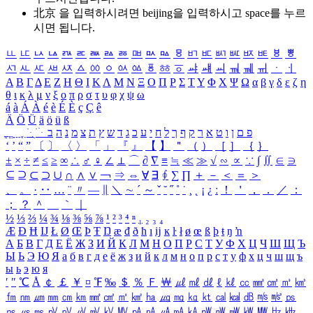
北京 을 입력하시려면
beijing
을 입력하시고 space를 누르
시면 됩니다.
ㅥ
ㅦ
ㅧ
ㅨ
ㅩ
ㅪ
ㅫ
ㅬ
ㅭ
ㅮ
ㅯ
ㅰ
ㅱ
ㅲ
ㅳ
ㅴ
ㅵ
ㅶ
ㅷ
ㅸ
ㅹ
ㅺ
ㅻ
ㅼ
ㅽ
ㅾ
ㅿ
ㆀ
ㆁ
ㆂ
ㆃ
ㆄ
ㆅ
ㆆ
ㆇ
ㆈ
ㆉ
ㆊ
ㆋ
ㆌ
ㆍ
ㆎ
Α
Β
Γ
Δ
Ε
Ζ
Η
Θ
Ι
Κ
Λ
Μ
Ν
Ξ
Ο
Π
Ρ
Σ
Τ
Υ
Φ
Χ
Ψ
Ω
α
β
γ
δ
ε
ζ
η
θ
ι
κ
λ
μ
ν
ξ
ο
π
ρ
σ
τ
υ
φ
χ
ψ
ω
á
à
Á
À
é
è
É
È
ç
Ç
ê
Ä
Ö
Ü
ä
ö
ü
ß
ְ
ֳ
ֲ
ֱ
ָ
ַ
ֵ
ֶ
ִ
ֹ
ּ
ֻ
ׂ
ׁ
ּ
ב
ה
נ
מ
צ
ת
ץ
ש
ד
ג
כ
ע
י
ח
ל
ך
ף
ק
ר
א
ט
ו
ן
ם
פ
‘
’
“
”
〔
〕
〈
〉
「
」
『
』
【
】
＂
（
）
［
］
｛
｝
±
×
÷
≠
≤
≥
∞
∴
♂
♀
∠
⊥
⌒
∂
∇
≡
≒
≪
≫
√
∽
∝
∵
∫
∬
∈
∋
⊆
⊇
⊂
⊃
∪
∩
∧
∨
￢
⇒
⇔
∀
∃
∮
∑
∏
＋
－
＜
＝
＞
、
。
·
‥
…
¨
〃
―
∥
＼
∼
´
～
ˇ
˘
˝
˚
˙
¸
˛
¡
¿
ː
！
＇
，
．
／
：
；
？
＾
＿
｀
｜
½
⅓
⅔
¼
¾
⅛
⅜
⅝
⅞
¹
²
³
⁴
ⁿ
₁
₂
₃
₄
Æ
Ð
Ħ
Ĳ
Ł
Ø
Œ
Þ
Ŧ
Ŋ
æ
đ
ð
ħ
ı
ĳ
ĸ
ŀ
ł
ø
œ
ß
þ
ŧ
ŋ
ŉ
А
Б
В
Г
Д
Е
Ё
Ж
З
И
Й
К
Л
М
Н
О
П
Р
С
Т
У
Ф
Х
Ц
Ч
Ш
Щ
Ъ
Ы
Ь
Э
Ю
Я
а
б
в
г
д
е
ё
ж
з
и
й
к
л
м
н
о
п
р
с
т
у
ф
х
ц
ч
ш
щ
ъ
ы
ь
э
ю
я
′
″
℃
Å
￠
￡
￥
¤
℉
‰
＄
％
Ｆ
￦
㎕
㎖
㎗
ℓ
㎘
㏄
㎣
㎤
㎥
㎦
㎙
㎚
㎛
㎜
㎝
㎞
㎟
㎠
㎡
㎢
㏊
㎍
㎎
㎏
㏏
㎈
㎉
㏈
㎧
㎨
㎰
㎱
㎲
㎳
㎴
㎵
㎶
㎷
㎸
㎹
㎀
㎁
㎂
㎃
㎄
㎺
㎻
㎽
㎾
㎿
㎐
㎑